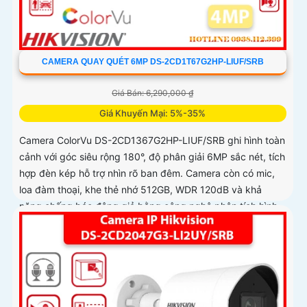
CAMERA QUAY QUÉT 6MP DS-2CD1T67G2HP-LIUF/SRB
Giá Bán: 6,290,000 ₫
Giá Khuyến Mại: 5%-35%
Camera ColorVu DS-2CD1367G2HP-LIUF/SRB ghi hình toàn
cảnh với góc siêu rộng 180°, độ phân giải 6MP sắc nét, tích
hợp đèn kép hỗ trợ nhìn rõ ban đêm. Camera còn có mic,
loa đàm thoại, khe thẻ nhớ 512GB, WDR 120dB và khả
năng chống báo động giả bằng công nghệ phân tích hình
ảnh thông minh