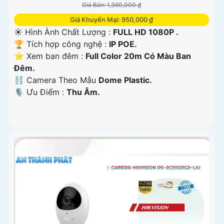
Giá Bán: 1,360,000 ₫
Giá Khuyến Mại: 950,000 ₫
☀️ Hình Ành Chất Lượng :
FULL HD 1080P .
🏆 Tích hợp công nghệ :
IP POE.
⭐ Xem ban đêm :
Full Color 20m Có Màu Ban
Ðêm.
⛓ Camera Theo Mẫu
Dome Plastic.
️🎙 Ưu Điểm :
Thu Âm.