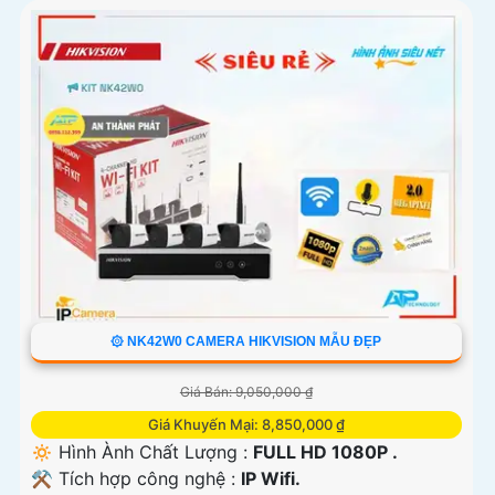
۞ NK42W0 CAMERA HIKVISION MẪU ĐẸP
Giá Bán: 9,050,000 ₫
Giá Khuyến Mại: 8,850,000 ₫
🔅 Hình Ành Chất Lượng :
FULL HD 1080P .
⚒ Tích hợp công nghệ :
IP Wifi.