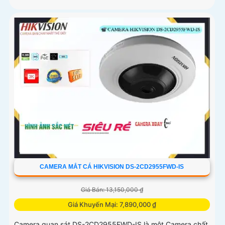
CAMERA MẮT CÁ HIKVISION DS-2CD2955FWD-IS
Giá Bán: 13,150,000 ₫
Giá Khuyến Mại: 7,890,000 ₫
Camera quan sát DS-2CD2955FWD-IS là một Camera chất