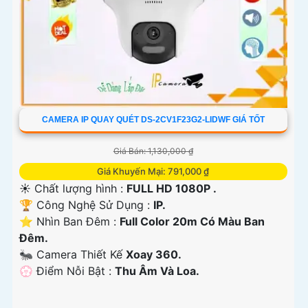
CAMERA IP QUAY QUÉT DS-2CV1F23G2-LIDWF GIÁ TỐT
Giá Bán: 1,130,000 ₫
Giá Khuyến Mại: 791,000 ₫
☀️ Chất lượng hình :
FULL HD 1080P .
🏆 Công Nghệ Sử Dụng :
IP.
⭐ Nhìn Ban Đêm :
Full Color 20m Có Màu Ban
Ðêm.
🐜 Camera Thiết Kế
Xoay 360.
️💮 Điểm Nỗi Bật :
Thu Âm Và Loa.