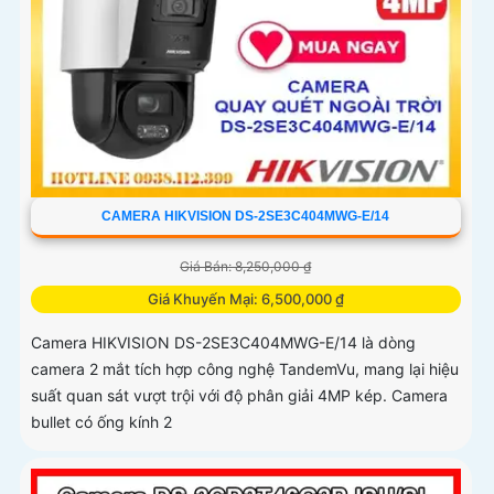
CAMERA HIKVISION DS-2SE3C404MWG-E/14
Giá Bán: 8,250,000 ₫
Giá Khuyến Mại: 6,500,000 ₫
Camera HIKVISION DS-2SE3C404MWG-E/14 là dòng
camera 2 mắt tích hợp công nghệ TandemVu, mang lại hiệu
suất quan sát vượt trội với độ phân giải 4MP kép. Camera
bullet có ống kính 2