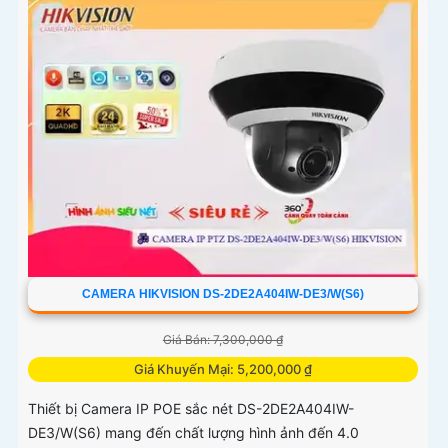
CAMERA HIKVISION DS-2DE2A404IW-DE3/W(S6)
Giá Bán: 7,300,000 ₫
Giá Khuyến Mại: 5,200,000 ₫
Thiết bị Camera IP POE sắc nét DS-2DE2A404IW-
DE3/W(S6) mang đến chất lượng hình ảnh đến 4.0