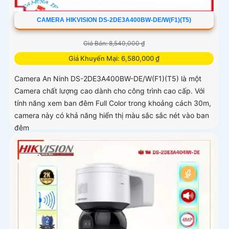
CAMERA HIKVISION DS-2DE3A400BW-DE/W(F1)(T5)
Giá Bán: 8,540,000 ₫
Giá Khuyến Mại: 6,580,000 ₫
Camera An Ninh DS-2DE3A400BW-DE/W(F1)(T5) là một
Camera chất lượng cao dành cho công trình cao cấp. Với
tính năng xem ban đêm Full Color trong khoảng cách 30m,
camera này có khả năng hiển thị màu sắc sắc nét vào ban
đêm