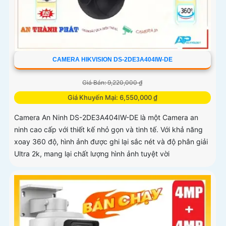
CAMERA HIKVISION DS-2DE3A404IW-DE
Giá Bán: 9,220,000 ₫
Giá Khuyến Mại: 6,550,000 ₫
Camera An Ninh DS-2DE3A404IW-DE là một Camera an
ninh cao cấp với thiết kế nhỏ gọn và tinh tế. Với khả năng
xoay 360 độ, hình ảnh được ghi lại sắc nét và độ phân giải
Ultra 2k, mang lại chất lượng hình ảnh tuyệt vời