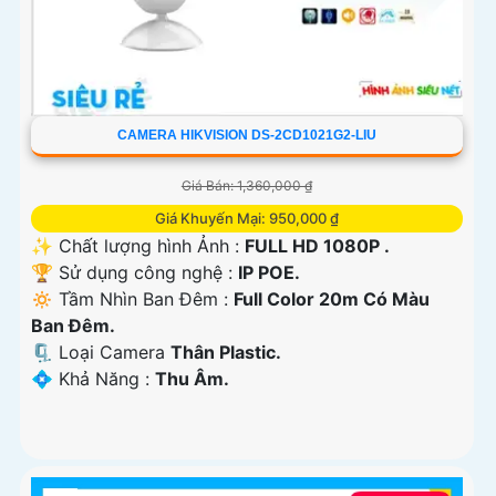
CAMERA HIKVISION DS-2CD1021G2-LIU
Giá Bán: 1,360,000 ₫
Giá Khuyến Mại: 950,000 ₫
✨ Chất lượng hình Ảnh :
FULL HD 1080P .
🏆 Sử dụng công nghệ :
IP POE.
🔅 Tầm Nhìn Ban Đêm :
Full Color 20m Có Màu
Ban Ðêm.
🗜️ Loại Camera
Thân Plastic.
️💠 Khả Năng :
Thu Âm.