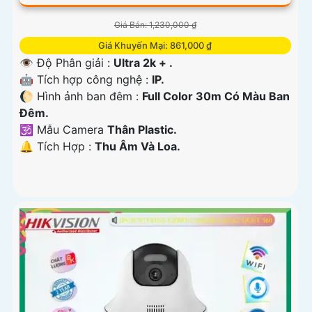
Giá Bán: 1,230,000 ₫
Giá Khuyến Mại: 861,000 ₫
👁 Độ Phân giải :
Ultra 2k + .
🤖️ Tích hợp công nghệ :
IP.
🌔 Hình ảnh ban đêm :
Full Color 30m Có Màu Ban
Ðêm.
🕉️ Mẫu Camera
Thân Plastic.
️🔔 Tích Hợp :
Thu Âm Và Loa.