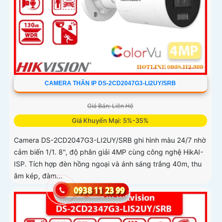
CAMERA THÂN IP DS-2CD2047G3-LI2UY/SRB
Giá Bán: Liên Hệ
Giá Khuyến Mại: 5%-35%
Camera DS-2CD2047G3-LI2UY/SRB ghi hình màu 24/7 nhờ
cảm biến 1/1. 8", độ phân giải 4MP cùng công nghệ HikAI-
ISP. Tích hợp đèn hồng ngoại và ánh sáng trắng 40m, thu
âm kép, đàm...