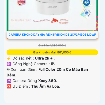
CAMERA KHÔNG DÂY GIÁ RẺ HIKVISION DS-2CV1F43G2-LIDWF
Giá Bán: 1,230,000 ₫
Giá Khuyến Mại: 861,000 ₫
️⚡ Độ sắc nét :
Ultra 2k + .
⚛️ Công Nghệ Camera :
IP.
❈ Xem ban đêm :
Full Color 20m Có Màu Ban
Ðêm.
🕉️ Camera Dòng
Xoay 360.
️🆑 Ưu Điểm :
Thu Âm Và Loa.