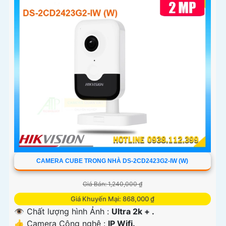
CAMERA CUBE TRONG NHÀ DS-2CD2423G2-IW (W)
Giá Bán: 1,240,000 ₫
Giá Khuyến Mại: 868,000 ₫
👁 Chất lượng hình Ảnh :
Ultra 2k + .
👍 Camera Công nghệ :
IP Wifi.