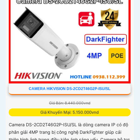
CAMERA HIKVISION DS-2CD2T46G2P-ISU/SL
Giá Bán: 8.440.000vnd
Giá Khuyến Mại: 5.150.000vnd
Camera DS-2CD2T46G2P-ISU/SL là dòng camera IP có độ
phân giải 4MP trang bị công nghệ DarkFighter giúp cải
thiện hình ảnh trong điều kiện ánh sáng yếu. Camera hỗ trợ