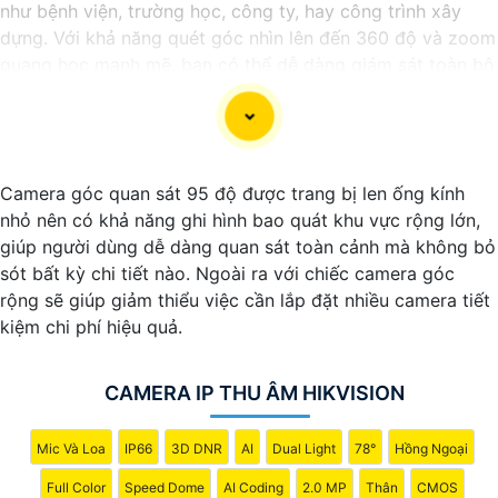
như bệnh viện, trường học, công ty, hay công trình xây
dựng. Với khả năng quét góc nhìn lên đến 360 độ và zoom
quang học mạnh mẽ, bạn có thể dễ dàng giám sát toàn bộ
khu vực một cách chi tiết và chính xác. Camera còn tích
hợp nhiều tính năng thông minh như nhận diện khuôn mặt,
cảnh báo chuyển động và ghi hình chất lượng cao, giúp
bạn bảo vệ tài sản và người thân một cách hiệu quả. Với
Camera góc quan sát 95 độ được trang bị len ống kính
thiết kế chắc chắn và khả năng hoạt động ổn định,
nhỏ nên có khả năng ghi hình bao quát khu vực rộng lớn,
Camera Speed Dome Giám Sát Toàn Cảnh đáng để bạn
giúp người dùng dễ dàng quan sát toàn cảnh mà không bỏ
cân nhắc khi cần một giải pháp an ninh đáng tin cậy.
sót bất kỳ chi tiết nào. Ngoài ra với chiếc camera góc
rộng sẽ giúp giảm thiểu việc cần lắp đặt nhiều camera tiết
kiệm chi phí hiệu quả.
CAMERA IP THU ÂM HIKVISION
Mic Và Loa
IP66
3D DNR
AI
Dual Light
78°
Hồng Ngoại
Full Color
Speed Dome
AI Coding
2.0 MP
Thân
CMOS