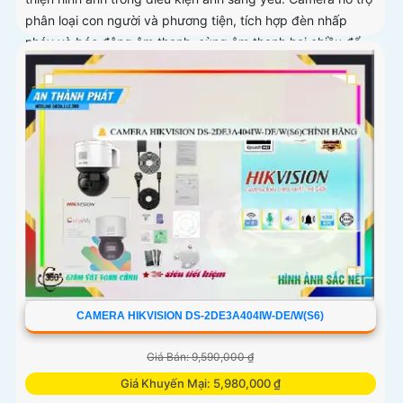
phân loại con người và phương tiện, tích hợp đèn nhấp
nháy và báo động âm thanh, cùng âm thanh hai chiều để
giao tiếp từ xa
CAMERA HIKVISION DS-2DE3A404IW-DE/W(S6)
Giá Bán: 9,590,000 ₫
Giá Khuyến Mại: 5,980,000 ₫