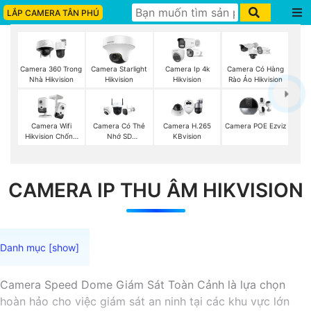
LẮP CAMERA TÂN PHÚ
Camera 360 Trong
Camera Starlight
Camera Ip 4k
Camera Có Hàng
Nhà Hikvision
Hikvision
Hikvision
Rào Ảo Hikvision
Camera Wifi
Camera Có Thẻ
Camera H.265
Camera POE Ezviz
Hikvision Chống
Nhớ SD
KBvision
Trộm
HIKVISION
CAMERA IP THU ÂM HIKVISION
Camera Speed Dome Giám Sát Toàn Cảnh là lựa chọn
hoàn hảo cho việc giám sát an ninh tại các khu vực lớn