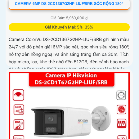
CAMERA 6MP DS-2CD1367G2HP-LIUF/SRB GÓC RỘNG 180°
Giá Bán: 5,960,000 ₫
Giá Khuyến Mại: 5%-35%
Camera ColorVu DS-2CD1367G2HP-LIUF/SRB ghi hình màu
24/7 với độ phân giải 6MP sắc nét, góc nhìn siêu rộng 180°,
hỗ trợ đèn hồng ngoại và ánh sáng trắng tầm xa 30m. Tích
hợp micro, loa, khe thẻ nhớ đến 512GB, đèn cảnh báo xanh
đỏ và chống nước IP67, thích hợp giám sát ngoài trời hiệu
quả