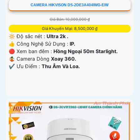
CAMERA HIKVISON DS-2DE3A404IWG-E/W
Giá Bán: 10,000,000 ₫
Giá Khuyến Mại: 8,500,000 ₫
🔆 Độ sắc nét :
Ultra 2k .
👍 Công Nghệ Sử Dụng :
IP.
🔴 Xem ban đêm :
Hồng Ngoại 50m Starlight.
🤹 Camera Dòng
Xoay 360.
️✔️ Ưu Điểm :
Thu Âm Và Loa.