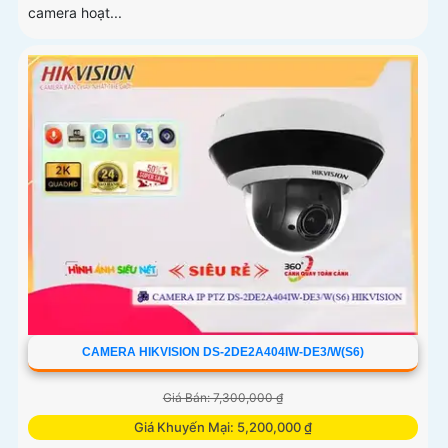
camera hoạt...
CAMERA HIKVISION DS-2DE2A404IW-DE3/W(S6)
Giá Bán: 7,300,000 ₫
Giá Khuyến Mại: 5,200,000 ₫