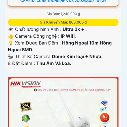
CAMERA CUBE TRONG NHÀ DS-2CD2423G2-IW (W)
Giá Bán: 1,240,000 ₫
Giá Khuyến Mại: 868,000 ₫
👁 Chất lượng hình Ảnh :
Ultra 2k + .
👍 Camera Công nghệ :
IP Wifi.
💡 Xem Được Ban Đêm :
Hồng Ngoại 10m Hồng
Ngoại SMD.
🐜 Thiết Kế Camera
Dome Kim loại + Nhựa.
️₤ Đặt Điểm :
Thu Âm Và Loa.