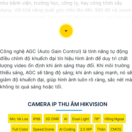
như bệnh viện, trường học, công ty, hay công trình xây
dựng. Với khả năng quét góc nhìn lên đến 360 độ và zoom
quang học mạnh mẽ, bạn có thể dễ dàng giám sát toàn bộ
khu vực một cách chi tiết và chính xác. Camera còn tích
hợp nhiều tính năng thông minh như nhận diện khuôn mặt,
cảnh báo chuyển động và ghi hình chất lượng cao, giúp
bạn bảo vệ tài sản và người thân một cách hiệu quả. Với
Công nghệ AGC (Auto Gain Control) là tính năng tự động
thiết kế chắc chắn và khả năng hoạt động ổn định,
điều chỉnh độ khuếch đại tín hiệu hình ảnh để duy trì chất
Camera Speed Dome Giám Sát Toàn Cảnh đáng để bạn
lượng video ổn định khi ánh sáng thay đổi. Khi môi trường
cân nhắc khi cần một giải pháp an ninh đáng tin cậy.
thiếu sáng, AGC sẽ tăng độ sáng; khi ánh sáng mạnh, nó sẽ
giảm độ khuếch đại, giúp hình ảnh luôn rõ ràng, sắc nét mà
không bị quá sáng hoặc tối.
CAMERA IP THU ÂM HIKVISION
Mic Và Loa
IP66
3D DNR
AI
Dual Light
78°
Hồng Ngoại
Full Color
Speed Dome
AI Coding
2.0 MP
Thân
CMOS