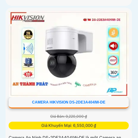
CAMERA HIKVISION DS-2DE3A404IW-DE
Giá Bán: 9,220,000 ₫
Giá Khuyến Mại: 6,550,000 ₫
Camera An Ninh DS-2DE3A404IW-DE là một Camera an