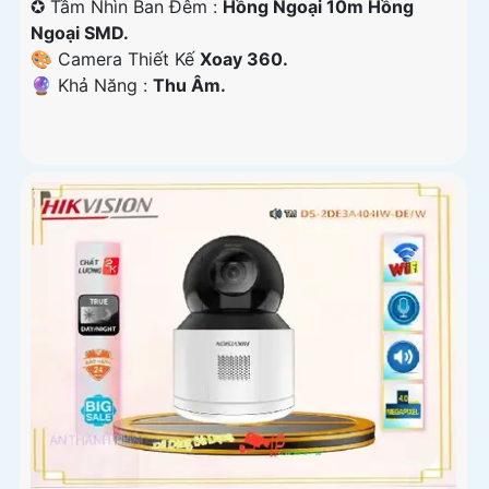
✪ Tầm Nhìn Ban Đêm :
Hồng Ngoại 10m Hồng
Ngoại SMD.
🎨 Camera Thiết Kế
Xoay 360.
️🔮 Khả Năng :
Thu Âm.