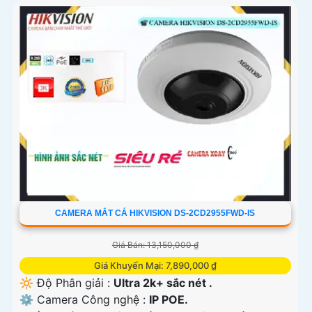
CAMERA MẮT CÁ HIKVISION DS-2CD2955FWD-IS
Giá Bán: 13,150,000 ₫
Giá Khuyến Mại: 7,890,000 ₫
🔆 Độ Phân giải :
Ultra 2k+ sắc nét .
⚙ Camera Công nghệ :
IP POE.