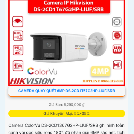
quả
CAMERA QUAY QUÉT 6MP DS-2CD1T67G2HP-LIUF/SRB
Giá Bán: 6,290,000 ₫
Giá Khuyến Mại: 5%-35%
Camera ColorVu DS-2CD1367G2HP-LIUF/SRB ghi hình toàn
cảnh với góc siêu rộng 180°, độ phân giải 6MP sắc nét, tích