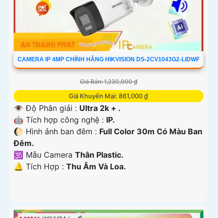
CAMERA IP 4MP CHÍNH HÃNG HIKVISION DS-2CV1043G2-LIDWF
Giá Bán: 1,230,000 ₫
Giá Khuyến Mại: 861,000 ₫
👁 Độ Phân giải :
Ultra 2k + .
🤖️ Tích hợp công nghệ :
IP.
🌔 Hình ảnh ban đêm :
Full Color 30m Có Màu Ban
Ðêm.
🕉️ Mẫu Camera
Thân Plastic.
️🔔 Tích Hợp :
Thu Âm Và Loa.