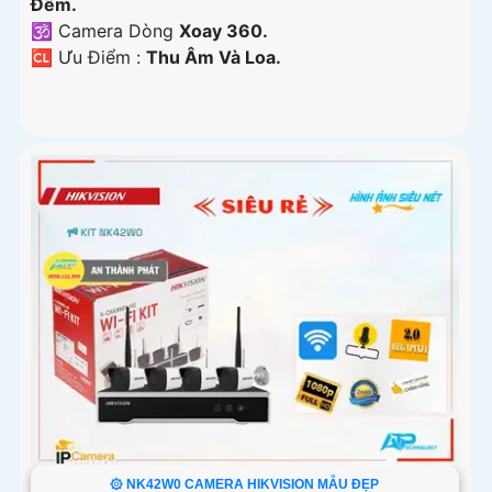
Ðêm.
🕉️ Camera Dòng
Xoay 360.
️🆑 Ưu Điểm :
Thu Âm Và Loa.
۞ NK42W0 CAMERA HIKVISION MẪU ĐẸP