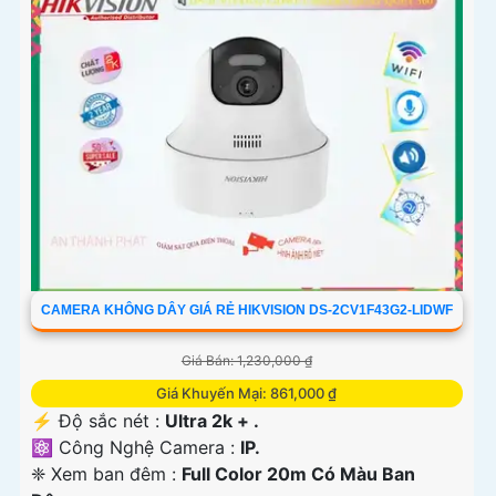
CAMERA KHÔNG DÂY GIÁ RẺ HIKVISION DS-2CV1F43G2-LIDWF
Giá Bán: 1,230,000 ₫
Giá Khuyến Mại: 861,000 ₫
️⚡ Độ sắc nét :
Ultra 2k + .
⚛️ Công Nghệ Camera :
IP.
❈ Xem ban đêm :
Full Color 20m Có Màu Ban