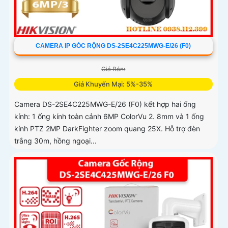
CAMERA IP GÓC RỘNG DS-2SE4C225MWG-E/26 (F0)
Giá Bán:
Giá Khuyến Mại: 5%-35%
Camera DS-2SE4C225MWG-E/26 (F0) kết hợp hai ống
kính: 1 ống kính toàn cảnh 6MP ColorVu 2. 8mm và 1 ống
kính PTZ 2MP DarkFighter zoom quang 25X. Hỗ trợ đèn
trắng 30m, hồng ngoại...