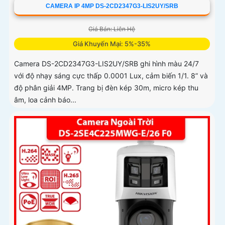
CAMERA IP 4MP DS-2CD2347G3-LIS2UY/SRB
Giá Bán: Liên Hệ
Giá Khuyến Mại: 5%-35%
Camera DS-2CD2347G3-LIS2UY/SRB ghi hình màu 24/7
với độ nhạy sáng cực thấp 0.0001 Lux, cảm biến 1/1. 8” và
độ phân giải 4MP. Trang bị đèn kép 30m, micro kép thu
âm, loa cảnh báo...