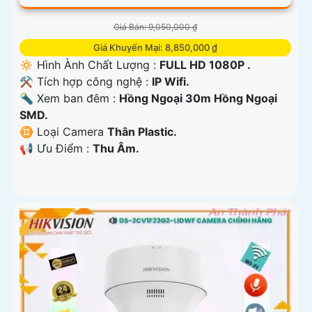
Giá Bán: 9,050,000 ₫
Giá Khuyến Mại: 8,850,000 ₫
🔅 Hình Ành Chất Lượng :
FULL HD 1080P .
⚒ Tích hợp công nghệ :
IP Wifi.
🔦 Xem ban đêm :
Hồng Ngoại 30m Hồng Ngoại
SMD.
♊ Loại Camera
Thân Plastic.
️📢 Ưu Điểm :
Thu Âm.