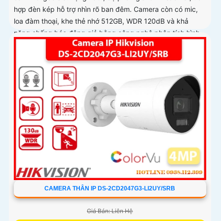
hợp đèn kép hỗ trợ nhìn rõ ban đêm. Camera còn có mic,
loa đàm thoại, khe thẻ nhớ 512GB, WDR 120dB và khả
năng chống báo động giả bằng công nghệ phân tích hình
ảnh thông minh
CAMERA THÂN IP DS-2CD2047G3-LI2UY/SRB
Giá Bán: Liên Hệ