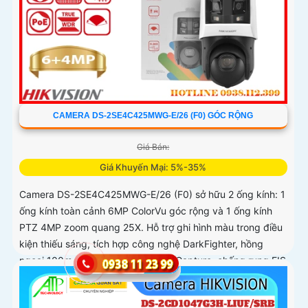
CAMERA DS-2SE4C425MWG-E/26 (F0) GÓC RỘNG
Giá Bán:
Giá Khuyến Mại: 5%-35%
Camera DS-2SE4C425MWG-E/26 (F0) sở hữu 2 ống kính: 1
ống kính toàn cảnh 6MP ColorVu góc rộng và 1 ống kính
PTZ 4MP zoom quang 25X. Hỗ trợ ghi hình màu trong điều
kiện thiếu sáng, tích hợp công nghệ DarkFighter, hồng
ngoại 100m, đèn trắng 30m, Face Capture, chống rung EIS
và chuẩn nén H