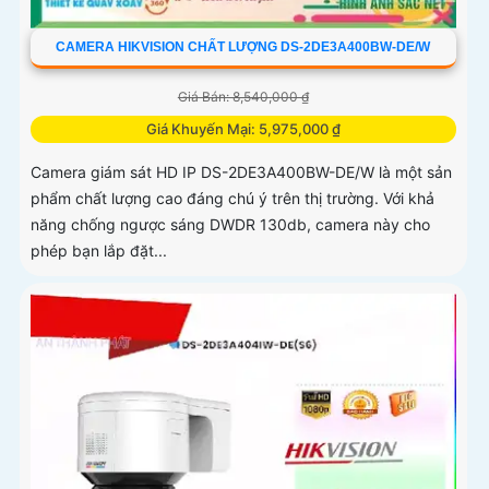
CAMERA HIKVISION CHẤT LƯỢNG DS-2DE3A400BW-DE/W
Giá Bán: 8,540,000 ₫
Giá Khuyến Mại: 5,975,000 ₫
Camera giám sát HD IP DS-2DE3A400BW-DE/W là một sản
phẩm chất lượng cao đáng chú ý trên thị trường. Với khả
năng chống ngược sáng DWDR 130db, camera này cho
phép bạn lắp đặt...