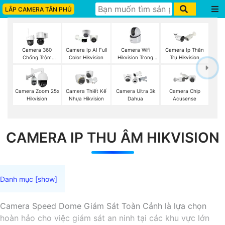
LẮP CAMERA TÂN PHÚ
Camera Wifi
Camera 360
Camera Ip AI Full
Camera Ip Thân
Hikvision Trong
Chống Trộm
Color Hikvision
Trụ Hikvision
Nhà
Hikvision
Camera Zoom 25x
Camera Thiết Kế
Camera Ultra 3k
Camera Chip
Hikvision
Nhựa Hikvision
Dahua
Acusense
CAMERA IP THU ÂM HIKVISION
Camera Speed Dome Giám Sát Toàn Cảnh là lựa chọn
hoàn hảo cho việc giám sát an ninh tại các khu vực lớn