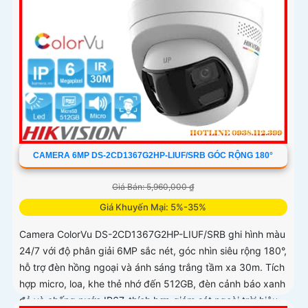
CAMERA 6MP DS-2CD1367G2HP-LIUF/SRB GÓC RỘNG 180°
Giá Bán: 5,960,000 ₫
Giá Khuyến Mại: 5%-35%
Camera ColorVu DS-2CD1367G2HP-LIUF/SRB ghi hình màu
24/7 với độ phân giải 6MP sắc nét, góc nhìn siêu rộng 180°,
hỗ trợ đèn hồng ngoại và ánh sáng trắng tầm xa 30m. Tích
hợp micro, loa, khe thẻ nhớ đến 512GB, đèn cảnh báo xanh
đỏ và chống nước IP67, thích hợp giám sát ngoài trời hiệu