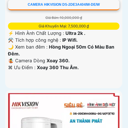
CAMERA HIKVISION DS-2DE3A404IW-DE/W
Giá Bán: 10,000,000 ₫
Giá Khuyến Mại: 7,500,000 ₫
️⚡ Hình Ành Chất Lượng :
Ultra 2k .
⚒ Tích hợp công nghệ :
IP Wifi.
🌙 Xem ban đêm :
Hồng Ngoại 50m Có Màu Ban
Đêm.
🤹 Camera Dòng
Xoay 360.
️⌘ Ưu Điểm :
Xoay 360 Thu Âm.