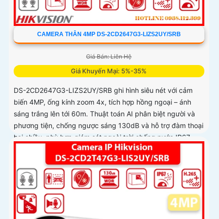
CAMERA THÂN 4MP DS-2CD2647G3-LIZS2UY/SRB
Giá Bán: Liên Hệ
Giá Khuyến Mại: 5%-35%
DS-2CD2647G3-LIZS2UY/SRB ghi hình siêu nét với cảm
biến 4MP, ống kính zoom 4x, tích hợp hồng ngoại – ánh
sáng trắng lên tới 60m. Thuật toán AI phân biệt người và
phương tiện, chống ngược sáng 130dB và hỗ trợ đàm thoại
hai chiều, phù hợp giám sát ngoài trời chống nước IP67