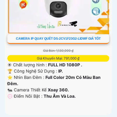
CAMERA IP QUAY QUÉT DS-2CV1F23G2-LIDWF GIÁ TỐT
Giá Bán: 1,130,000 ₫
Giá Khuyến Mại: 791,000 ₫
☀️ Chất lượng hình :
FULL HD 1080P .
🏆 Công Nghệ Sử Dụng :
IP.
⭐ Nhìn Ban Đêm :
Full Color 20m Có Màu Ban
Ðêm.
🐜 Camera Thiết Kế
Xoay 360.
️💮 Điểm Nỗi Bật :
Thu Âm Và Loa.