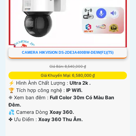
CAMERA HIKVISION DS-2DE3A400BW-DE/W(F1)(T5)
Giá Bán: 8,540,000 ₫
Giá Khuyến Mại: 6,580,000 ₫
️⚡ Hình Ành Chất Lượng :
Ultra 2k .
🏆 Tích hợp công nghệ :
IP Wifi.
❈ Xem ban đêm :
Full Color 30m Có Màu Ban
Đêm.
💦 Camera Dòng
Xoay 360.
️✤ Ưu Điểm :
Xoay 360 Thu Âm.