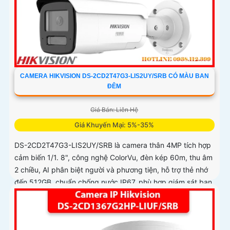
CAMERA HIKVISION DS-2CD2T47G3-LIS2UY/SRB CÓ MÀU BAN
ĐÊM
Giá Bán: Liên Hệ
Giá Khuyến Mại: 5%-35%
DS-2CD2T47G3-LIS2UY/SRB là camera thân 4MP tích hợp
cảm biến 1/1. 8", công nghệ ColorVu, đèn kép 60m, thu âm
2 chiều, AI phân biệt người và phương tiện, hỗ trợ thẻ nhớ
đến 512GB, chuẩn chống nước IP67, phù hợp giám sát ban
đêm màu sắc 24/7