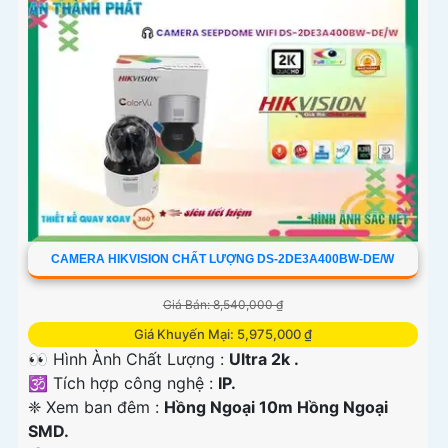
CAMERA HIKVISION CHẤT LƯỢNG DS-2DE3A400BW-DE/W
Giá Bán: 8,540,000 ₫
Giá Khuyến Mại: 5,975,000 ₫
👀 Hình Ành Chất Lượng :
Ultra 2k .
🕉️ Tích hợp công nghệ :
IP.
❈ Xem ban đêm :
Hồng Ngoại 10m Hồng Ngoại
SMD.