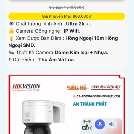
Giá Bán: 1,240,000 ₫
Giá Khuyến Mại: 868,000 ₫
👁 Chất lượng hình Ảnh :
Ultra 2k + .
👍 Camera Công nghệ :
IP Wifi.
💡 Xem Được Ban Đêm :
Hồng Ngoại 10m Hồng
Ngoại SMD.
🐜 Thiết Kế Camera
Dome Kim loại + Nhựa.
️₤ Đặt Điểm :
Thu Âm Và Loa.