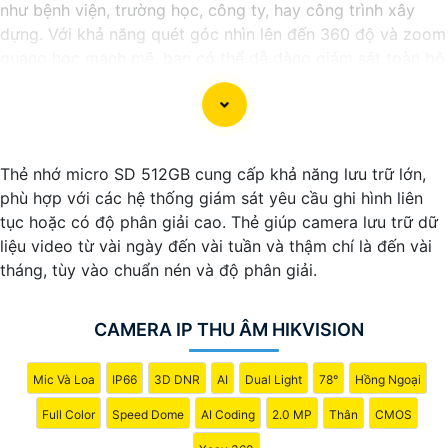
như bệnh viện, trường học, công ty, hay công trình xây
dựng. Với khả năng quét góc nhìn lên đến 360 độ và zoom
quang học mạnh mẽ, bạn có thể dễ dàng giám sát toàn bộ
khu vực một cách chi tiết và chính xác. Camera còn tích
hợp nhiều tính năng thông minh như nhận diện khuôn mặt,
cảnh báo chuyển động và ghi hình chất lượng cao, giúp
bạn bảo vệ tài sản và người thân một cách hiệu quả. Với
Thẻ nhớ micro SD 512GB cung cấp khả năng lưu trữ lớn,
thiết kế chắc chắn và khả năng hoạt động ổn định,
phù hợp với các hệ thống giám sát yêu cầu ghi hình liên
Camera Speed Dome Giám Sát Toàn Cảnh đáng để bạn
tục hoặc có độ phân giải cao. Thẻ giúp camera lưu trữ dữ
cân nhắc khi cần một giải pháp an ninh đáng tin cậy.
liệu video từ vài ngày đến vài tuần và thậm chí là đến vài
tháng, tùy vào chuẩn nén và độ phân giải.
CAMERA IP THU ÂM HIKVISION
Mic Và Loa
IP66
3D DNR
AI
Dual Light
78°
Hồng Ngoại
Full Color
Speed Dome
AI Coding
2.0 MP
Thân
CMOS