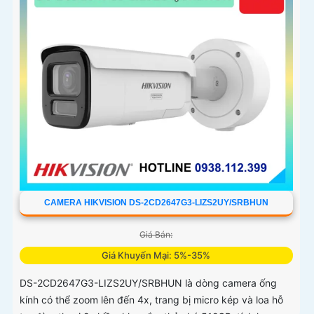
CAMERA HIKVISION DS-2CD2647G3-LIZS2UY/SRBHUN
Giá Bán:
Giá Khuyến Mại: 5%-35%
DS-2CD2647G3-LIZS2UY/SRBHUN là dòng camera ống
kính có thể zoom lên đến 4x, trang bị micro kép và loa hỗ