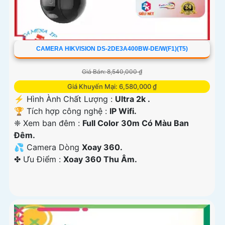
CAMERA HIKVISION DS-2DE3A400BW-DE/W(F1)(T5)
Giá Bán: 8,540,000 ₫
Giá Khuyến Mại: 6,580,000 ₫
️⚡ Hình Ành Chất Lượng :
Ultra 2k .
🏆 Tích hợp công nghệ :
IP Wifi.
❈ Xem ban đêm :
Full Color 30m Có Màu Ban
Đêm.
💦 Camera Dòng
Xoay 360.
️✤ Ưu Điểm :
Xoay 360 Thu Âm.