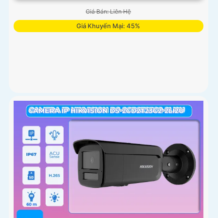
Giá Bán: Liên Hệ
Giá Khuyến Mại: 45%