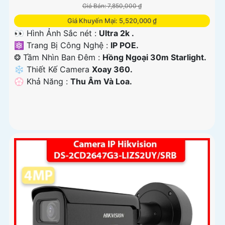
Giá Bán: 7,850,000 ₫
Giá Khuyến Mại: 5,520,000 ₫
👀 Hình Ảnh Sắc nét :
Ultra 2k .
⚛️ Trang Bị Công Nghệ :
IP POE.
❂ Tầm Nhìn Ban Đêm :
Hồng Ngoại 30m Starlight.
❄ Thiết Kế Camera
Xoay 360.
️💮 Khả Năng :
Thu Âm Và Loa.