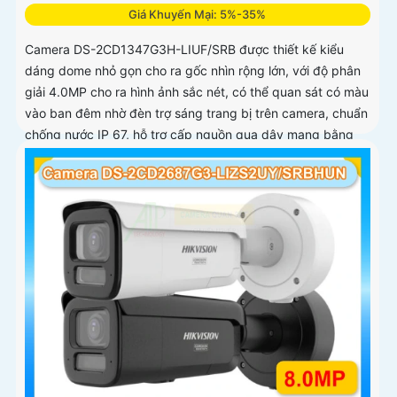
Giá Khuyến Mại: 5%-35%
Camera DS-2CD1347G3H-LIUF/SRB được thiết kế kiểu
dáng dome nhỏ gọn cho ra gốc nhìn rộng lớn, với độ phân
giải 4.0MP cho ra hình ảnh sắc nét, có thể quan sát có màu
vào ban đêm nhờ đèn trợ sáng trang bị trên camera, chuẩn
chống nước IP 67, hỗ trợ cấp nguồn qua dây mạng bằng
công nghệ PoE