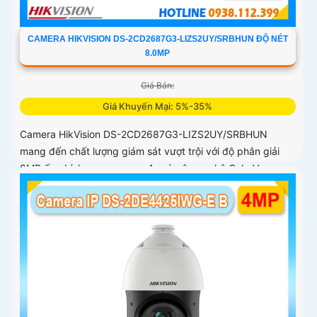
CAMERA HIKVISION DS-2CD2687G3-LIZS2UY/SRBHUN ĐỘ NÉT
8.0MP
Giá Bán:
Giá Khuyến Mại: 5%-35%
Camera HikVision DS-2CD2687G3-LIZS2UY/SRBHUN
mang đến chất lượng giám sát vượt trội với độ phân giải
8MP ống kính zoom quang 4x và công nghệ ColorVu