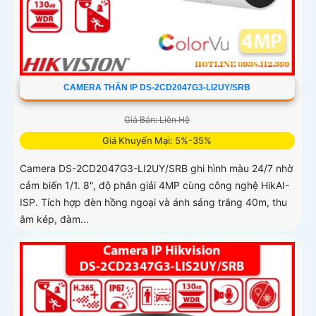
CAMERA THÂN IP DS-2CD2047G3-LI2UY/SRB
Giá Bán: Liên Hệ
Giá Khuyến Mại: 5%-35%
Camera DS-2CD2047G3-LI2UY/SRB ghi hình màu 24/7 nhờ
cảm biến 1/1. 8", độ phân giải 4MP cùng công nghệ HikAI-
ISP. Tích hợp đèn hồng ngoại và ánh sáng trắng 40m, thu
âm kép, đàm...