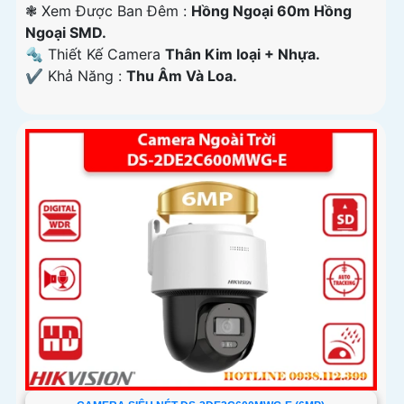
❃ Xem Được Ban Đêm :
Hồng Ngoại 60m Hồng
Ngoại SMD.
🔩 Thiết Kế Camera
Thân Kim loại + Nhựa.
️✔️ Khả Năng :
Thu Âm Và Loa.