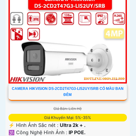
CAMERA HIKVISION DS-2CD2T47G3-LIS2UY/SRB CÓ MÀU BAN
ĐÊM
Giá Bán: Liên Hệ
Giá Khuyến Mại: 5%-35%
️⚡ Hình Ảnh Sắc nét :
Ultra 2k + .
🕉️ Công Nghệ Hình Ảnh :
IP POE.