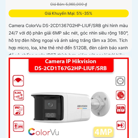
Giá Bán: 5,960,000 ₫
Giá Khuyến Mại: 5%-35%
Camera ColorVu DS-2CD1367G2HP-LIUF/SRB ghi hình màu
24/7 với độ phân giải 6MP sắc nét, góc nhìn siêu rộng 180°,
hỗ trợ đèn hồng ngoại và ánh sáng trắng tầm xa 30m. Tích
hợp micro, loa, khe thẻ nhớ đến 512GB, đèn cảnh báo xanh
đỏ và chống nước IP67, thích hợp giám sát ngoài trời hiệu
quả