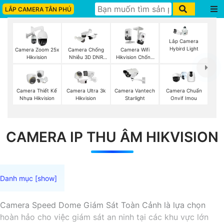
LẮP CAMERA TÂN PHÚ
Lắp Camera
Hybird Light
Camera Zoom 25x
Camera Chống
Camera Wifi
Hikvision
Nhiễu 3D DNR
Hikvision Chống
Hikvison
Trộm
Camera Thiết Kế
Camera Ultra 3k
Camera Vantech
Camera Chuẩn
Nhựa Hikvision
Hikvision
Starlight
Onvif Imou
CAMERA IP THU ÂM HIKVISION
Camera Speed Dome Giám Sát Toàn Cảnh là lựa chọn
hoàn hảo cho việc giám sát an ninh tại các khu vực lớn