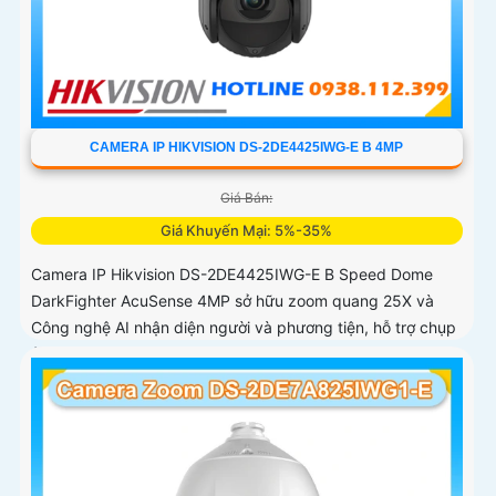
CAMERA IP HIKVISION DS-2DE4425IWG-E B 4MP
Giá Bán:
Giá Khuyến Mại: 5%-35%
Camera IP Hikvision DS-2DE4425IWG-E B Speed Dome
DarkFighter AcuSense 4MP sở hữu zoom quang 25X và
Công nghệ AI nhận diện người và phương tiện, hỗ trợ chụp
ảnh khuôn mặt lên đến 5 khuôn mặt cùng 1 thời điểm