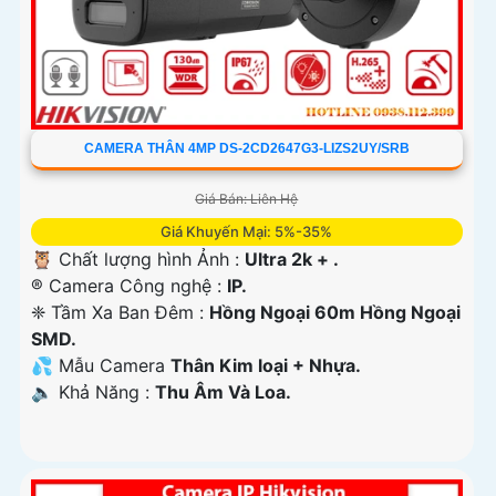
CAMERA THÂN 4MP DS-2CD2647G3-LIZS2UY/SRB
Giá Bán: Liên Hệ
Giá Khuyến Mại: 5%-35%
🦉 Chất lượng hình Ảnh :
Ultra 2k + .
®️ Camera Công nghệ :
IP.
❈ Tầm Xa Ban Đêm :
Hồng Ngoại 60m Hồng Ngoại
SMD.
💦 Mẫu Camera
Thân Kim loại + Nhựa.
️🔈 Khả Năng :
Thu Âm Và Loa.