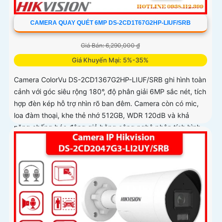
CAMERA QUAY QUÉT 6MP DS-2CD1T67G2HP-LIUF/SRB
Giá Bán: 6,290,000 ₫
Giá Khuyến Mại: 5%-35%
Camera ColorVu DS-2CD1367G2HP-LIUF/SRB ghi hình toàn
cảnh với góc siêu rộng 180°, độ phân giải 6MP sắc nét, tích
hợp đèn kép hỗ trợ nhìn rõ ban đêm. Camera còn có mic,
loa đàm thoại, khe thẻ nhớ 512GB, WDR 120dB và khả
năng chống báo động giả bằng công nghệ phân tích hình
ảnh thông minh