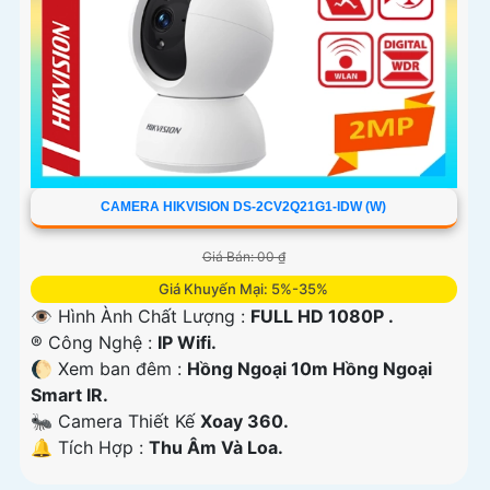
CAMERA HIKVISION DS-2CV2Q21G1-IDW (W)
Giá Bán: 00 ₫
Giá Khuyến Mại: 5%-35%
👁 Hình Ành Chất Lượng :
FULL HD 1080P .
®️ Công Nghệ :
IP Wifi.
🌔 Xem ban đêm :
Hồng Ngoại 10m Hồng Ngoại
Smart IR.
🐜 Camera Thiết Kế
Xoay 360.
️🔔 Tích Hợp :
Thu Âm Và Loa.