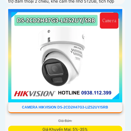
trợ đàm thoại 2 chiều, khe cắm thẻ nhớ 512GB, tích hợp
công nghệ AI trong việc cân bằng màu sáng trong điều
kiện ánh sáng yếu, ống kính có độ phân giải 4
CAMERA HIKVISION DS-2CD2H47G3-LIZS2UY/SRB
Giá Bán:
Giá Khuyến Mại: 5%-35%