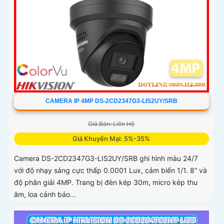
CAMERA IP 4MP DS-2CD2347G3-LIS2UY/SRB
Giá Bán: Liên Hệ
Giá Khuyến Mại: 5%-35%
Camera DS-2CD2347G3-LIS2UY/SRB ghi hình màu 24/7
với độ nhạy sáng cực thấp 0.0001 Lux, cảm biến 1/1. 8” và
độ phân giải 4MP. Trang bị đèn kép 30m, micro kép thu
âm, loa cảnh báo...