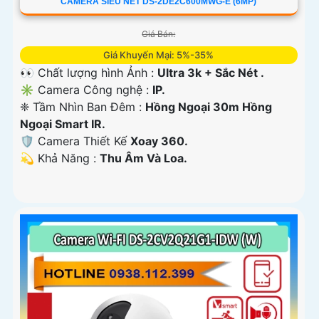
CAMERA SIÊU NÉT DS-2DE2C600MWG-E (6MP)
Giá Bán:
Giá Khuyến Mại: 5%-35%
👀 Chất lượng hình Ảnh :
Ultra 3k + Sắc Nét .
✳️ Camera Công nghệ :
IP.
❈ Tầm Nhìn Ban Đêm :
Hồng Ngoại 30m Hồng
Ngoại Smart IR.
🛡 Camera Thiết Kế
Xoay 360.
️💫 Khả Năng :
Thu Âm Và Loa.