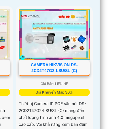
CAMERA HIKVISION DS-
2CD2T47G2-LSU/SL (C)
Giá Bán: LIÊN HỆ
Giá Khuyến Mại: 30%
Thiết bị Camera IP POE sắc nét DS-
ảnh
2CD2T47G2-LSU/SL (C) mang đến
m, xem
chất lượng hình ảnh 4.0 megapixel
g
cao cấp. Với khả năng xem ban đêm