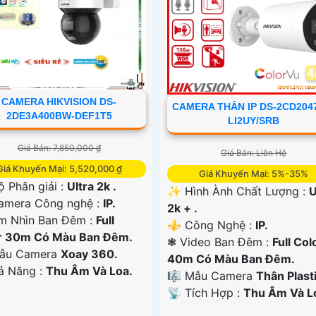
CAMERA HIKVISION DS-
CAMERA THÂN IP DS-2CD204
2DE3A400BW-DEF1T5
LI2UY/SRB
Giá Bán: 7,850,000 ₫
Giá Bán: Liên Hệ
Giá Khuyến Mại: 5,520,000 ₫
Giá Khuyến Mại: 5%-35%
ộ Phân giải :
Ultra 2k .
✨ Hình Ành Chất Lượng :
U
amera Công nghệ :
IP.
2k + .
m Nhìn Ban Đêm :
Full
⚜️ Công Nghệ :
IP.
r 30m Có Màu Ban Đêm.
❃ Video Ban Đêm :
Full Col
ẫu Camera
Xoay 360.
40m Có Màu Ban Ðêm.
hả Năng :
Thu Âm Và Loa.
🎼️ Mẫu Camera
Thân Plasti
️📡 Tích Hợp :
Thu Âm Và L