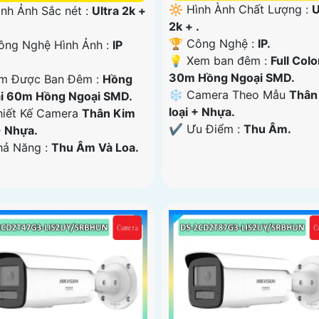
🔆 Hình Ành Chất Lượng :
U
ình Ảnh Sắc nét :
Ultra 2k +
2k + .
🏆 Công Nghệ :
IP.
Công Nghệ Hình Ảnh :
IP
💡 Xem ban đêm :
Full Colo
30m Hồng Ngoại SMD.
m Được Ban Đêm :
Hồng
❄ Camera Theo Mẫu
Thân
i 60m Hồng Ngoại SMD.
loại + Nhựa.
hiết Kế Camera
Thân Kim
️✔️ Ưu Điểm :
Thu Âm.
+ Nhựa.
Khả Năng :
Thu Âm Và Loa.