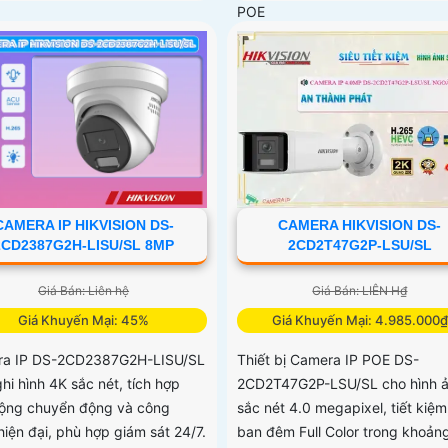
POE
CAMERA IP HIKVISION DS-
CAMERA HIKVISION DS-
2CD2387G2H-LISU/SL 8MP
2CD2T47G2P-LSU/SL
Giá Bán: Liên hệ
Giá Bán: LIÊN H₫
Giá Khuyến Mại: 45%
Giá Khuyến Mại: 4.985.000₫
a IP DS-2CD2387G2H-LISU/SL
Thiết bị Camera IP POE DS-
hi hình 4K sắc nét, tích hợp
2CD2T47G2P-LSU/SL cho hình 
ộng chuyển động và công
sắc nét 4.0 megapixel, tiết kiệ
hiện đại, phù hợp giám sát 24/7.
ban đêm Full Color trong khoản