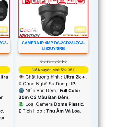
7G3-
CAMERA IP 4MP DS-2CD2347G3-
LIS2UY/SRB
Giá Bán: Liên Hệ
Giá Khuyến Mại: 5%-35%
ltra
👁 Chất lượng hình :
Ultra 2k + .
®️ Công Nghệ Sử Dụng :
IP.
🌚 Nhìn Ban Đêm :
Full Color
or
30m Có Màu Ban Ðêm.
🐉️ Loại Camera
Dome Plastic.
c.
️₤ Tích Hợp :
Thu Âm Và Loa.
oa.