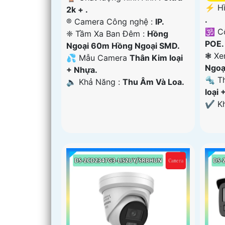
️⚡ H
2k + .
.
®️ Camera Công nghệ :
IP.
🕉️ 
❈ Tầm Xa Ban Đêm :
Hồng
POE.
Ngoại 60m Hồng Ngoại SMD.
❃ Xe
💦 Mẫu Camera
Thân Kim loại
Ngoạ
+ Nhựa.
🔩 T
️🔈 Khả Năng :
Thu Âm Và Loa.
loại 
️✔️ 