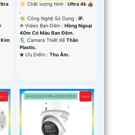
ltra
🔅 Chất lượng hình :
Ultra 4k 👍🏾
.
✳️ Công Nghệ Sử Dụng :
IP.
r
❈ Video Ban Đêm :
Hồng Ngoại
40m Có Màu Ban Ðêm.
 Kim
🗜️ Camera Thiết Kế
Thân
Plastic.
️♚ Ưu Điểm :
Thu Âm.