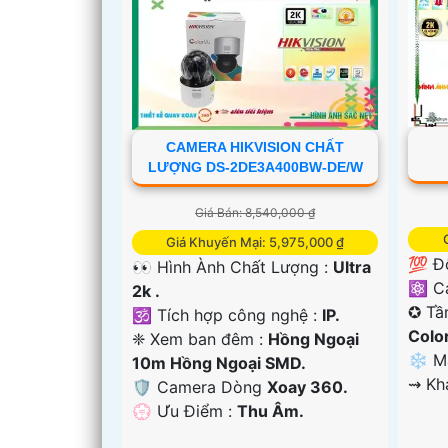
CAMERA HIKVISION CHẤT
LƯỢNG DS-2DE3A400BW-DE/W
Giá Bán: 8,540,000 ₫
Giá Khuyến Mại: 5,975,000 ₫
💯 Đ
👀 Hình Ành Chất Lượng :
Ultra
⚛️ C
2k .
✪ Tầ
🕉️ Tích hợp công nghệ :
IP.
Colo
❈ Xem ban đêm :
Hồng Ngoại
❄ M
10m Hồng Ngoại SMD.
️⇝ K
🛡 Camera Dòng
Xoay 360.
️💮 Ưu Điểm :
Thu Âm.
'