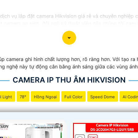
ị dịch vụ lắp đặt camera Hikvision giá rẻ và chuyên nghiệp 
ặt camera an ninh, đội ngũ kỹ thuật viên của chúng tôi ca
 phí.
ong những thương hiệu hàng đầu thế giới về giải pháp an n
ắn
chất lượng hình ảnh sắc nét mà còn đem đến sự tin cậy 
Hikvision giá rẻ và chuyên nghiệp cho dự án của mình, chú
amera ghi hình chất lượng hơn, rõ ràng hơn. Với tạo ra h
 công nghệ này tự động cân bằng ánh sáng giữa các vùng ánh
CAMERA IP THU ÂM HIKVISION
l Light
78°
Hồng Ngoại
Full Color
Speed Dome
AI Codi