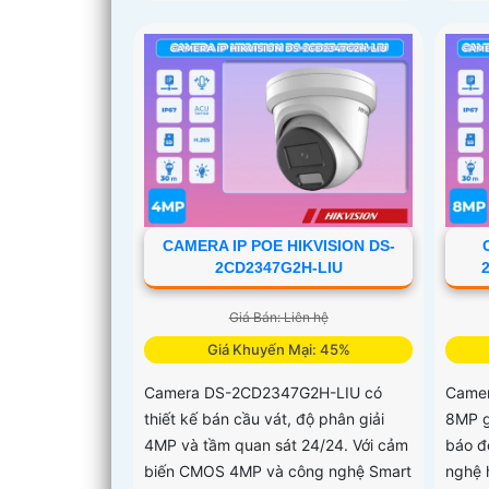
CAMERA IP POE HIKVISION DS-
2CD2347G2H-LIU
Giá Bán: Liên hệ
Giá Khuyến Mại: 45%
Camera DS-2CD2347G2H-LIU có
Camer
thiết kế bán cầu vát, độ phân giải
8MP g
4MP và tầm quan sát 24/24. Với cảm
báo đ
biến CMOS 4MP và công nghệ Smart
nghệ 