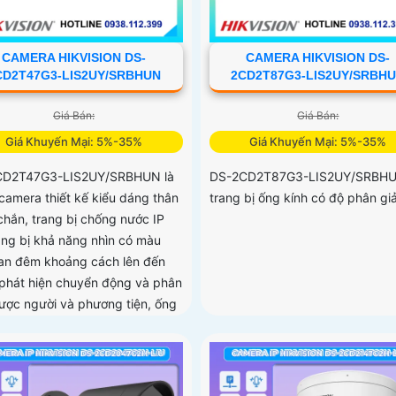
CAMERA HIKVISION DS-
CAMERA HIKVISION DS-
CD2T47G3-LIS2UY/SRBHUN
2CD2T87G3-LIS2UY/SRBH
Giá Bán:
Giá Bán:
Giá Khuyến Mại: 5%-35%
Giá Khuyến Mại: 5%-35%
CD2T47G3-LIS2UY/SRBHUN là
DS-2CD2T87G3-LIS2UY/SRBH
camera thiết kế kiểu dáng thân
trang bị ống kính có độ phân giả
chắn, trang bị chống nước IP
rang bị khả năng nhìn có màu
an đêm khoảng cách lên đến
phát hiện chuyển động và phân
được người và phương tiện, ống
4