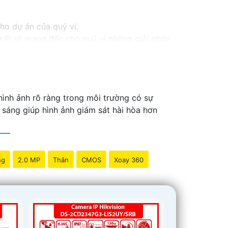
cho dự án của quý vị.
m kết sẽ mang đến cho quý vị những giải pháp
inh video. Với các tính năng và công nghệ
và an toàn cho dự án của quý vị.
ng tôi luôn sẵn lòng hỗ trợ và tư vấn cho quý
ình ảnh rõ ràng trong môi trường có sự
 sáng giúp hình ảnh giám sát hài hòa hơn
ng
2.0 MP
Thân
CMOS
Xoay 360