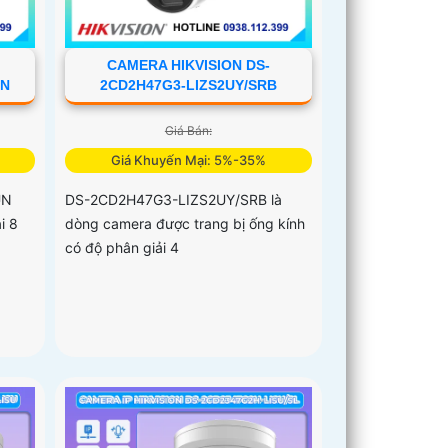
CAMERA HIKVISION DS-
UN
2CD2H47G3-LIZS2UY/SRB
Giá Bán:
Giá Khuyến Mại: 5%-35%
UN
DS-2CD2H47G3-LIZS2UY/SRB là
i 8
dòng camera được trang bị ống kính
có độ phân giải 4