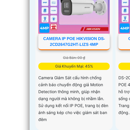
CAMERA IP POE HIKVISION DS-
2CD2647G2HT-LIZS 4MP
Giá Bán: 00 ₫
Giá Khuyến Mại: 45%
Camera Giám Sát cấu hình chống
DS-2C
cảnh báo chuyển động giả Motion
POE 4
Detection thông minh, giúp nhận
hỗ tr
dạng người mà không bị nhầm lẫn.
sống 
Sử dụng kết nối IP POE, trang bị đèn
Trang
ánh sáng kép cho việc giám sát ban
động..
đêm