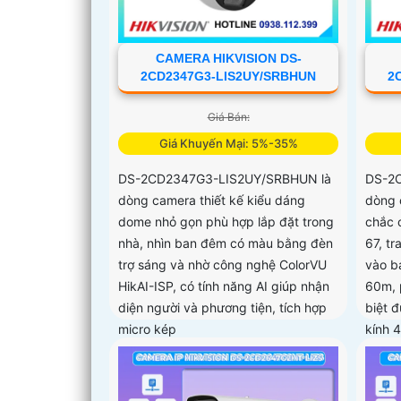
CAMERA HIKVISION DS-
2CD2347G3-LIS2UY/SRBHUN
2
Giá Bán:
Giá Khuyến Mại: 5%-35%
DS-2CD2347G3-LIS2UY/SRBHUN là
DS-2
dòng camera thiết kế kiểu dáng
dòng 
dome nhỏ gọn phù hợp lắp đặt trong
chắc 
nhà, nhìn ban đêm có màu bằng đèn
67, t
trợ sáng và nhờ công nghệ ColorVU
vào b
HikAI-ISP, có tính năng AI giúp nhận
60m, 
diện người và phương tiện, tích hợp
biệt 
micro kép
kính 