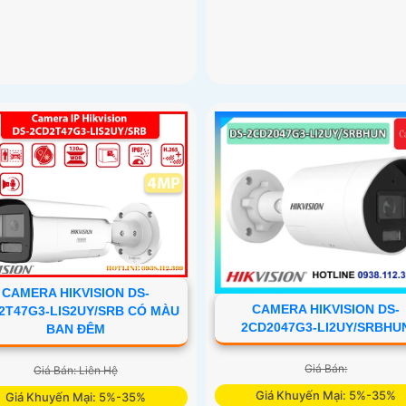
CAMERA HIKVISION DS-
CAMERA HIKVISION DS-
2T47G3-LIS2UY/SRB CÓ MÀU
2CD2047G3-LI2UY/SRBHU
BAN ĐÊM
Giá Bán:
Giá Bán: Liên Hệ
Giá Khuyến Mại: 5%-35%
Giá Khuyến Mại: 5%-35%