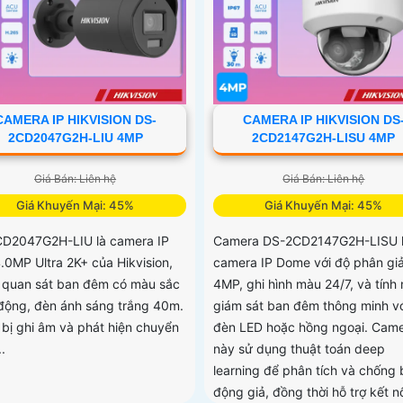
CAMERA IP HIKVISION DS-
CAMERA IP HIKVISION DS
2CD2047G2H-LIU 4MP
2CD2147G2H-LISU 4MP
Giá Bán: Liên hệ
Giá Bán: Liên hệ
Giá Khuyến Mại: 45%
Giá Khuyến Mại: 45%
D2047G2H-LIU là camera IP
Camera DS-2CD2147G2H-LISU 
.0MP Ultra 2K+ của Hikvision,
camera IP Dome với độ phân giả
ợ quan sát ban đêm có màu sắc
4MP, ghi hình màu 24/7, và tính
động, đèn ánh sáng trắng 40m.
giám sát ban đêm thông minh vớ
 bị ghi âm và phát hiện chuyển
đèn LED hoặc hồng ngoại. Cam
.
này sử dụng thuật toán deep
learning để phân tích và chống
động giả, đồng thời hỗ trợ kết nố