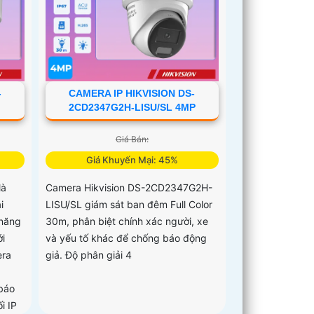
-
CAMERA IP HIKVISION DS-
2CD2347G2H-LISU/SL 4MP
Giá Bán:
Giá Khuyến Mại: 45%
là
Camera Hikvision DS-2CD2347G2H-
i
LISU/SL giám sát ban đêm Full Color
 năng
30m, phân biệt chính xác người, xe
i
và yếu tố khác để chống báo động
era
giả. Độ phân giải 4
 báo
i IP