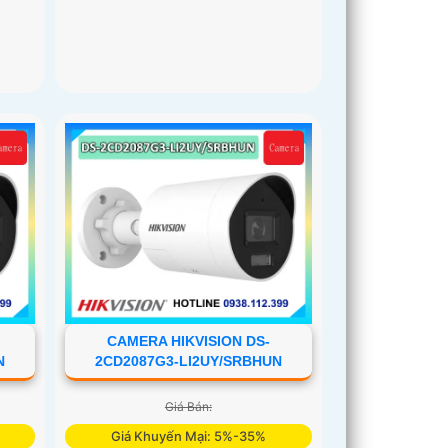
CAMERA HIKVISION DS-
N
2CD2087G3-LI2UY/SRBHUN
Giá Bán:
Giá Khuyến Mại: 5%-35%