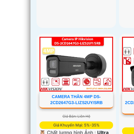
CAMERA THÂN 4MP DS-
2CD2647G3-LIZS2UY/SRB
2CD
Giá Bán: Liên Hệ
Giá Khuyến Mại: 5%-35%
🦉 Chất lượng hình Ảnh :
Ultra