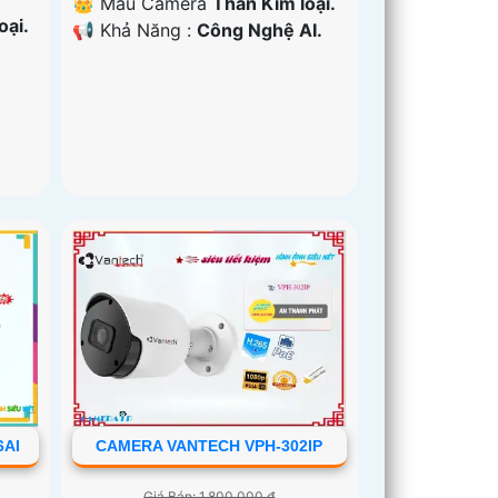
👑 Mẫu Camera
Thân Kim loại.
oại.
️📢 Khả Năng :
Công Nghệ AI.
6AI
CAMERA VANTECH VPH-302IP
Giá Bán: 1,800,000 ₫