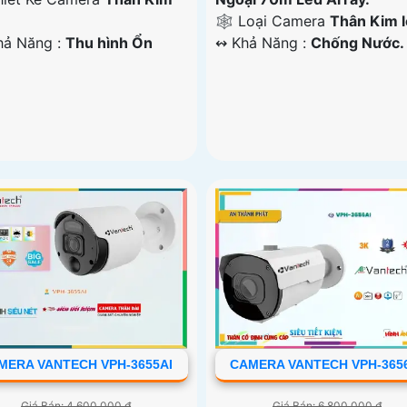
🕸️ Loại Camera
Thân Kim l
Khả Năng :
Thu hình Ổn
️↭ Khả Năng :
Chống Nước.
.
MERA VANTECH VPH-3655AI
CAMERA VANTECH VPH-365
Giá Bán: 4,600,000 ₫
Giá Bán: 6,800,000 ₫