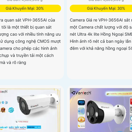
Giá Khuyến Mại: 30%
Giá Khuyến Mại: 30%
a quan sát VPH-3655AI của
Camera Giá re VPH-3656AI sắt n
tôi là một thiết bị quan sát
một Camera chất lượng với độ s
lượng cao với nhiều tính năng ưu
nét Ultra 4k lite Hồng Ngoại SM
 Sử dụng công nghệ CMOS mượt
Hình ảnh rõ nét cả ban ngày lẫn
camera cho phép các hình ảnh
đêm với khả năng hồng ngoại 
chụp và truyền tải một cách
mà và rõ ràng