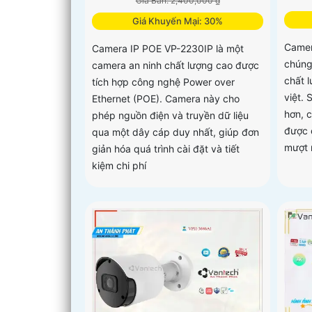
Giá Bán: 2,400,000 ₫
Giá Khuyến Mại: 30%
Camer
Camera IP POE VP-2230IP là một
chúng 
camera an ninh chất lượng cao được
chất 
tích hợp công nghệ Power over
việt.
Ethernet (POE). Camera này cho
hơn, 
phép nguồn điện và truyền dữ liệu
được 
qua một dây cáp duy nhất, giúp đơn
mượt 
giản hóa quá trình cài đặt và tiết
kiệm chi phí