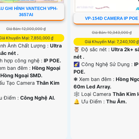
U GHI HÌNH VANTECH VPH-
3657AI
VP-154D CAMERA IP POE
Giá Bán: 12,000,000 ₫
Giá Bán: 10,343,000 ₫
Giá Khuyến Mại: 7,850,000 ₫
Giá Khuyến Mại: 7,240,100 ₫
ình Ành Chất Lượng :
Ultra
🦉 Độ sắc nét :
Ultra 2k+ s
ắc nét .
nét .
ch hợp công nghệ :
IP POE.
🌠 Công Nghệ Sử Dụng :
IP
em ban đêm :
Hồng Ngoại
POE.
Hồng Ngoại SMD.
❃ Xem ban đêm :
Hồng Ngo
ấu Tạo Camera
Thân Kim
60m Led Array.
🕸️ Loại Camera
Thân Kim l
Ưu Điểm :
Công Nghệ AI.
️🔔 Ưu Điểm :
Thu Âm.