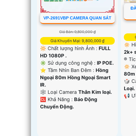
ĐẦ
VP-2691VBP CAMERA QUAN SÁT
Giá Bán: 9,800,000 ₫
Giá Khuyến Mại: 9,800,000 ₫
🔅 H
🔆 Chất lượng hình Ảnh :
FULL
2k+ s
HD 1080P .
®️ Tí
✳️ Sử dụng công nghệ :
IP POE.
🔅 X
⭐ Tầm Nhìn Ban Đêm :
Hồng
80m 
Ngoại 80m Hồng Ngoại Smart
🎲 C
IR.
Loại.
🕸️ Loại Camera
Thân Kim loại.
️📢 
️🆑 Khả Năng :
Báo Động
Chuyển Động.