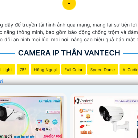
ây để truyền tải hình ảnh qua mạng, mang lại sự tiện lợi v
chức năng thông minh, bao gồm báo động chống trộm và đàm
o dõi an ninh mọi lúc, mọi nơi, nâng cao hiệu quả bảo mật 
CAMERA IP THÂN VANTECH
l Light
78°
Hồng Ngoại
Full Color
Speed Dome
AI Codi
ời