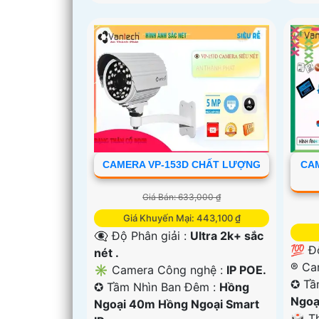
CAMERA VP-153D CHẤT LƯỢNG
CA
Giá Bán: 633,000 ₫
Giá Khuyến Mại: 443,100 ₫
👁️‍🗨 Độ Phân giải :
Ultra 2k+ sắc
💯 Đ
nét .
®️ C
✳️ Camera Công nghệ :
IP POE.
✪ Tầ
✪ Tầm Nhìn Ban Đêm :
Hồng
Ngoạ
Ngoại 40m Hồng Ngoại Smart
🎲 T