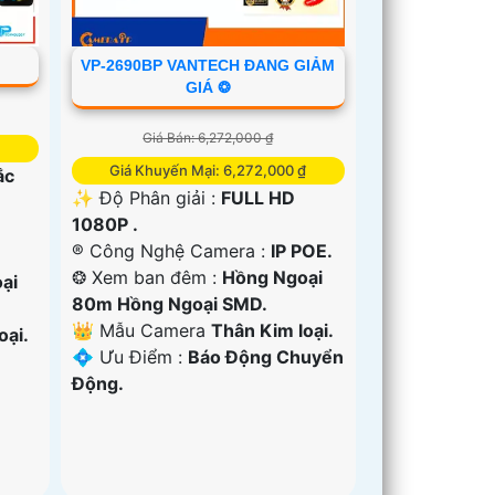
VP-2690BP VANTECH ĐANG GIẢM
GIÁ ❂
Giá Bán: 6,272,000 ₫
Giá Khuyến Mại: 6,272,000 ₫
ắc
✨ Độ Phân giải :
FULL HD
1080P .
®️ Công Nghệ Camera :
IP POE.
❂ Xem ban đêm :
Hồng Ngoại
ại
80m Hồng Ngoại SMD.
👑 Mẫu Camera
Thân Kim loại.
oại.
️💠 Ưu Điểm :
Báo Động Chuyển
Động.