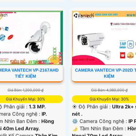
MERA VANTECH VP-2167AHD
CAMERA VANTECH VP-202D T
TIẾT KIỆM
KIỆM
Giá Bán: 1,200,000 ₫
Giá Bán: 4,980,000 ₫
Giá Khuyến Mại: 30%
Giá Khuyến Mại: 30%
ộ Phân giải :
1.3 MP.
☀️ Độ Phân giải :
Ultra 2k+
amera Công nghệ :
IP.
nét .
m Nhìn Ban Đêm :
Hồng
⚙ Camera Công nghệ :
IP 
i 40m Led Array.
🌛 Tầm Nhìn Ban Đêm :
Hồ
hiết Kế Camera
Thân Kim
Ngoại 70m Led Array.