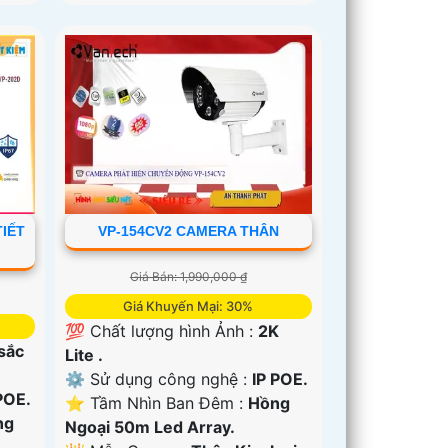
IẾT
VP-154CV2 CAMERA THÂN
Giá Bán: 1,990,000 ₫
Giá Khuyến Mại: 30%
💯 Chất lượng hình Ảnh :
2K
 sắc
Lite .
⚙ Sử dụng công nghệ :
IP POE.
POE.
⭐ Tầm Nhìn Ban Đêm :
Hồng
ng
Ngoại 50m Led Array.