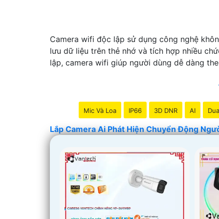
Camera wifi độc lập sử dụng công nghệ không d
lưu dữ liệu trên thẻ nhớ và tích hợp nhiều 
lập, camera wifi giúp người dùng dễ dàng the
Mic Và Loa
IP66
3D DNR
AI
Dua
Lắp Camera Ai Phát Hiện Chuyển Động Ngư