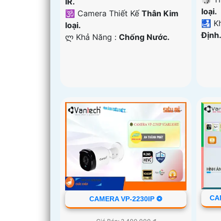
IR.
loại.
🕉️ Camera Thiết Kế
Thân Kim
️🛃 
loại.
Định
️ლ Khả Năng :
Chống Nước.
CA
CAMERA VP-2230IP ❂