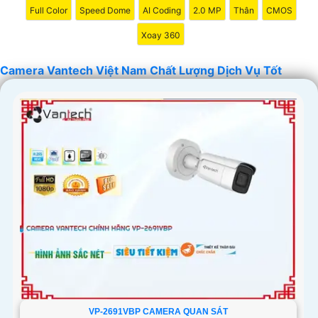
Full Color
Speed Dome
AI Coding
2.0 MP
Thân
CMOS
Xoay 360
Camera Vantech Việt Nam Chất Lượng Dịch Vụ Tốt
'
VP-2691VBP CAMERA QUAN SÁT