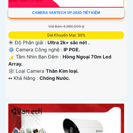
CAMERA VANTECH VP-202D TIẾT KIỆM
Giá Bán: 4,980,000 ₫
Giá Khuyến Mại: 30%
☀️ Độ Phân giải :
Ultra 2k+ sắc nét .
⚙ Camera Công nghệ :
IP POE.
🌛 Tầm Nhìn Ban Đêm :
Hồng Ngoại 70m Led
Array.
🕸️ Loại Camera
Thân Kim loại.
️↭ Khả Năng :
Chống Nước.