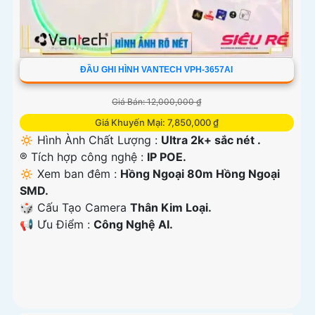
ĐẦU GHI HÌNH VANTECH VPH-3657AI
Giá Bán: 12,000,000 ₫
Giá Khuyến Mại: 7,850,000 ₫
🔅 Hình Ành Chất Lượng :
Ultra 2k+ sắc nét .
®️ Tích hợp công nghệ :
IP POE.
🔅 Xem ban đêm :
Hồng Ngoại 80m Hồng Ngoại
SMD.
🎲 Cấu Tạo Camera
Thân Kim Loại.
️📢 Ưu Điểm :
Công Nghệ AI.