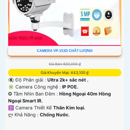
CAMERA VP-153D CHẤT LƯỢNG
Giá Bán: 633,000 ₫
Giá Khuyến Mại: 443,100 ₫
👁️‍🗨 Độ Phân giải :
Ultra 2k+ sắc nét .
✳️ Camera Công nghệ :
IP POE.
✪ Tầm Nhìn Ban Đêm :
Hồng Ngoại 40m Hồng
Ngoại Smart IR.
🕉️ Camera Thiết Kế
Thân Kim loại.
️ლ Khả Năng :
Chống Nước.