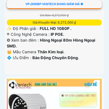
VP-2690BP VANTECH ĐANG GIẢM GIÁ ❂
Giá Bán: 6,272,000 ₫
Giá Khuyến Mại: 6,272,000 ₫
✨ Độ Phân giải :
FULL HD 1080P .
®️ Công Nghệ Camera :
IP POE.
❂ Xem ban đêm :
Hồng Ngoại 80m Hồng Ngoại
SMD.
👑 Mẫu Camera
Thân Kim loại.
️💠 Ưu Điểm :
Báo Động Chuyển Động.