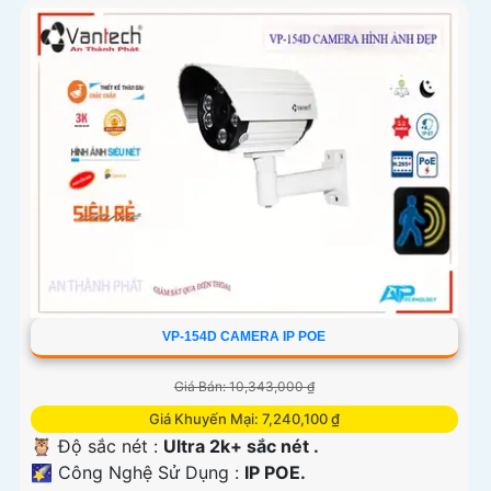
VP-154D CAMERA IP POE
Giá Bán: 10,343,000 ₫
Giá Khuyến Mại: 7,240,100 ₫
🦉 Độ sắc nét :
Ultra 2k+ sắc nét .
🌠 Công Nghệ Sử Dụng :
IP POE.