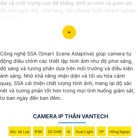
đại và chất lượng cao để khẳng định an ninh và giám sát
tốt cho ngôi nhà, cửa hàng, văn phòng hoặc doanh nghiệp
của bạn.
Vantech Việt Nam cung cấp các dòng sản phẩm camera
giám sát chất lượng cao như camera IP, camera HD-TVI,
camera AHD, camera wifi, camera thông minh, và nhiều
hơn nữa. Các sản phẩm của Vantech được sản xuất theo
Công nghệ SSA (Smart Scene Adaptive) giúp camera tự
tiêu chuẩn chất lượng cao, đáng tin cậy và dễ sử dụng.
động điều chỉnh các thiết lập hình ảnh như độ phơi sáng,
Điểm mạnh của Camera Vantech là chất lượng dịch vụ tốt
độ sáng và tương phản dựa trên môi trường và điều kiện
và hỗ trợ khách hàng chu đáo. Đội ngũ nhân viên kỹ thuật
ánh sáng. Nhờ khả năng nhận diện và tối ưu hóa cảnh
chuyên nghiệp của Vantech sẽ giúp bạn lựa chọn giải pháp
quay, SSA cải thiện chất lượng hình ảnh, mang lại độ sắc
camera phù hợp với nhu cầu và ngân sách của bạn.
nét và tương phản tốt hơn trong mọi tình huống giám sát,
Nếu bạn đang tìm kiếm một giải pháp giám sát an ninh tốt
từ ban ngày đến ban đêm.
cho ngôi nhà hoặc doanh nghiệp của mình, Camera
Vantech Việt Nam là một lựa chọn hàng đầu mà bạn có thể
tin tưởng.
CAMERA IP THÂN VANTECH
Mic Và Loa
IP66
3D DNR
AI
Dual Light
78°
Hồng Ngoại