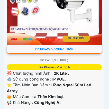
VP-154CV2 CAMERA THÂN
Giá Bán: 1,990,000 ₫
Giá Khuyến Mại: 30%
💯 Chất lượng hình Ảnh :
2K Lite .
⚙ Sử dụng công nghệ :
IP POE.
⭐ Tầm Nhìn Ban Đêm :
Hồng Ngoại 50m Led
Array.
👑 Mẫu Camera
Thân Kim loại.
️📢 Khả Năng :
Công Nghệ AI.