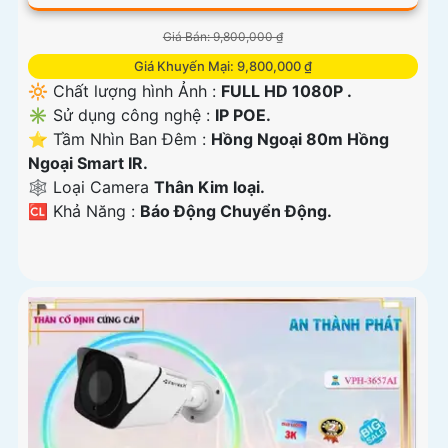
Giá Bán: 9,800,000 ₫
Giá Khuyến Mại: 9,800,000 ₫
🔆 Chất lượng hình Ảnh :
FULL HD 1080P .
✳️ Sử dụng công nghệ :
IP POE.
⭐ Tầm Nhìn Ban Đêm :
Hồng Ngoại 80m Hồng
Ngoại Smart IR.
🕸️ Loại Camera
Thân Kim loại.
️🆑 Khả Năng :
Báo Động Chuyển Động.