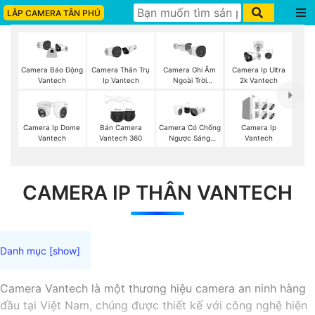
LẮP CAMERA TÂN PHÚ
Camera Thân Trụ
Camera Ghi Âm
Camera Ip Ultra
Camera Báo Động
Ip Vantech
Ngoài Trời
2k Vantech
Vantech
Vantech
Camera Ip Dome
Bán Camera
Camera Có Chống
Camera Ip
Vantech
Vantech 360
Ngược Sáng
Vantech
Vantech
CAMERA IP THÂN VANTECH
Camera Vantech là một thương hiệu camera an ninh hàng
đầu tại Việt Nam, chúng được thiết kế với công nghệ hiện