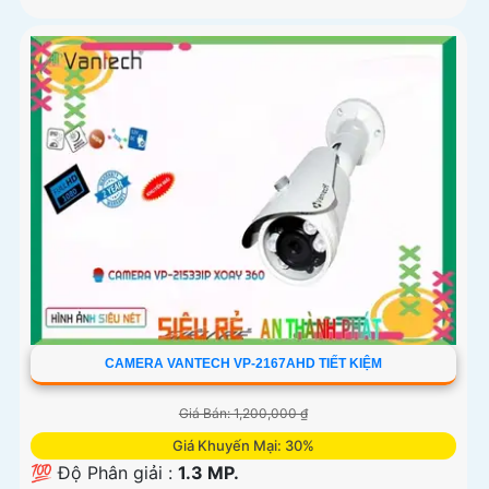
CAMERA VANTECH VP-2167AHD TIẾT KIỆM
Giá Bán: 1,200,000 ₫
Giá Khuyến Mại: 30%
💯 Độ Phân giải :
1.3 MP.