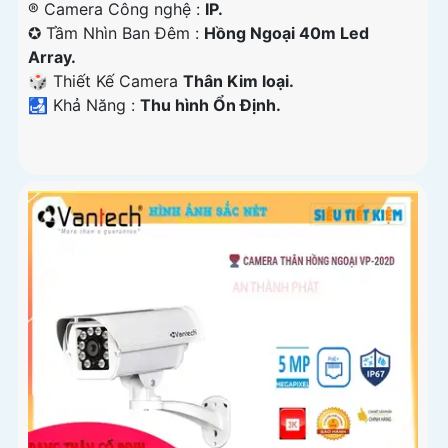
®️ Camera Công nghệ :
IP.
✪ Tầm Nhìn Ban Đêm :
Hồng Ngoại 40m Led
Array.
🎲 Thiết Kế Camera
Thân Kim loại.
️🛃 Khả Năng :
Thu hình Ổn Định.