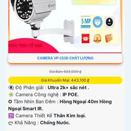
CAMERA VP-153D CHẤT LƯỢNG
Giá Bán: 633,000 ₫
Giá Khuyến Mại: 443,100 ₫
👁️‍🗨 Độ Phân giải :
Ultra 2k+ sắc nét .
✳️ Camera Công nghệ :
IP POE.
✪ Tầm Nhìn Ban Đêm :
Hồng Ngoại 40m Hồng
Ngoại Smart IR.
🕉️ Camera Thiết Kế
Thân Kim loại.
️ლ Khả Năng :
Chống Nước.