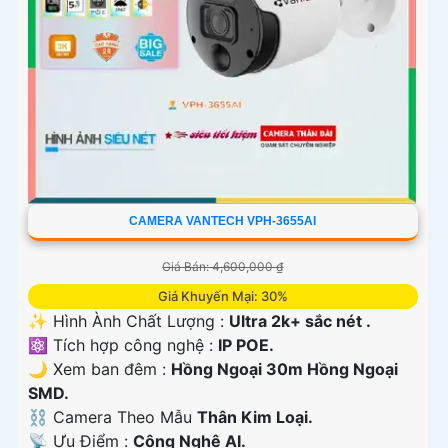
CAMERA VANTECH VPH-3655AI
Giá Bán: 4,600,000 ₫
Giá Khuyến Mại: 30%
✨ Hình Ành Chất Lượng :
Ultra 2k+ sắc nét .
⚛️ Tích hợp công nghệ :
IP POE.
🌙 Xem ban đêm :
Hồng Ngoại 30m Hồng Ngoại
SMD.
⛓ Camera Theo Mẫu
Thân Kim Loại.
️📡 Ưu Điểm :
Công Nghệ AI.