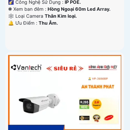
🌠 Công Nghệ Sử Dụng :
IP POE.
❃ Xem ban đêm :
Hồng Ngoại 60m Led Array.
🕸️ Loại Camera
Thân Kim loại.
️🔔 Ưu Điểm :
Thu Âm.