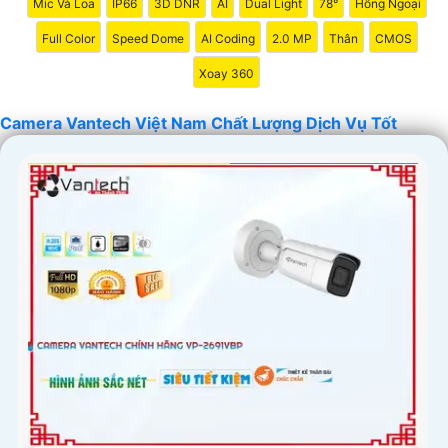
Mic Và Loa
IP66
3D DNR
AI
Dual Light
78°
Hồng Ngoại
Full Color
Speed Dome
AI Coding
2.0 MP
Thân
CMOS
Xoay 360
Camera Vantech Việt Nam Chất Lượng Dịch Vụ Tốt
'