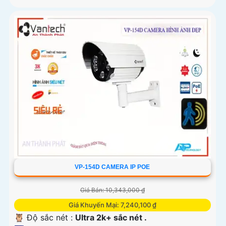
VP-154D CAMERA IP POE
Giá Bán: 10,343,000 ₫
Giá Khuyến Mại: 7,240,100 ₫
🦉 Độ sắc nét :
Ultra 2k+ sắc nét .