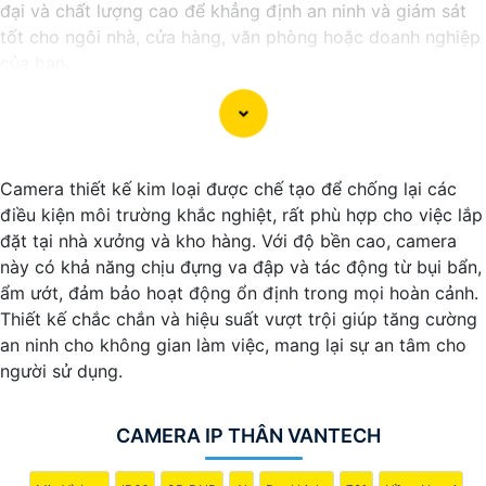
đại và chất lượng cao để khẳng định an ninh và giám sát
tốt cho ngôi nhà, cửa hàng, văn phòng hoặc doanh nghiệp
của bạn.
Vantech Việt Nam cung cấp các dòng sản phẩm camera
giám sát chất lượng cao như camera IP, camera HD-TVI,
camera AHD, camera wifi, camera thông minh, và nhiều
hơn nữa. Các sản phẩm của Vantech được sản xuất theo
Camera thiết kế kim loại được chế tạo để chống lại các
tiêu chuẩn chất lượng cao, đáng tin cậy và dễ sử dụng.
điều kiện môi trường khắc nghiệt, rất phù hợp cho việc lắp
Điểm mạnh của Camera Vantech là chất lượng dịch vụ tốt
đặt tại nhà xưởng và kho hàng. Với độ bền cao, camera
và hỗ trợ khách hàng chu đáo. Đội ngũ nhân viên kỹ thuật
này có khả năng chịu đựng va đập và tác động từ bụi bẩn,
chuyên nghiệp của Vantech sẽ giúp bạn lựa chọn giải pháp
ẩm ướt, đảm bảo hoạt động ổn định trong mọi hoàn cảnh.
camera phù hợp với nhu cầu và ngân sách của bạn.
Thiết kế chắc chắn và hiệu suất vượt trội giúp tăng cường
Nếu bạn đang tìm kiếm một giải pháp giám sát an ninh tốt
an ninh cho không gian làm việc, mang lại sự an tâm cho
cho ngôi nhà hoặc doanh nghiệp của mình, Camera
người sử dụng.
Vantech Việt Nam là một lựa chọn hàng đầu mà bạn có thể
tin tưởng.
CAMERA IP THÂN VANTECH