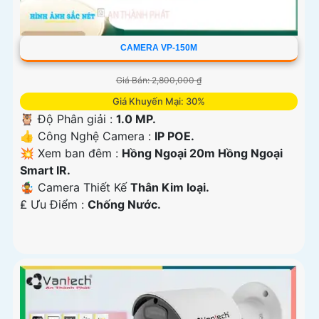
CAMERA VP-150M
Giá Bán: 2,800,000 ₫
Giá Khuyến Mại: 30%
🦉 Độ Phân giải :
1.0 MP.
👍 Công Nghệ Camera :
IP POE.
💥 Xem ban đêm :
Hồng Ngoại 20m Hồng Ngoại
Smart IR.
🤹 Camera Thiết Kế
Thân Kim loại.
️₤ Ưu Điểm :
Chống Nước.