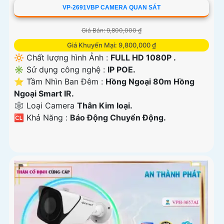
VP-2691VBP CAMERA QUAN SÁT
Giá Bán: 9,800,000 ₫
Giá Khuyến Mại: 9,800,000 ₫
🔆 Chất lượng hình Ảnh :
FULL HD 1080P .
✳️ Sử dụng công nghệ :
IP POE.
⭐ Tầm Nhìn Ban Đêm :
Hồng Ngoại 80m Hồng
Ngoại Smart IR.
🕸️ Loại Camera
Thân Kim loại.
️🆑 Khả Năng :
Báo Động Chuyển Động.