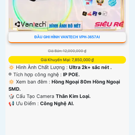
ĐẦU GHI HÌNH VANTECH VPH-3657AI
Giá Bán: 12,000,000 ₫
Giá Khuyến Mại: 7,850,000 ₫
🔅 Hình Ành Chất Lượng :
Ultra 2k+ sắc nét .
®️ Tích hợp công nghệ :
IP POE.
🔅 Xem ban đêm :
Hồng Ngoại 80m Hồng Ngoại
SMD.
🎲 Cấu Tạo Camera
Thân Kim Loại.
️📢 Ưu Điểm :
Công Nghệ AI.