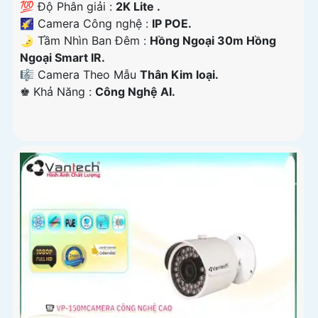
💯 Độ Phân giải :
2K Lite .
🌠 Camera Công nghệ :
IP POE.
🌛 Tầm Nhìn Ban Đêm :
Hồng Ngoại 30m Hồng
Ngoại Smart IR.
🎼️ Camera Theo Mẫu
Thân Kim loại.
️♚ Khả Năng :
Công Nghệ AI.