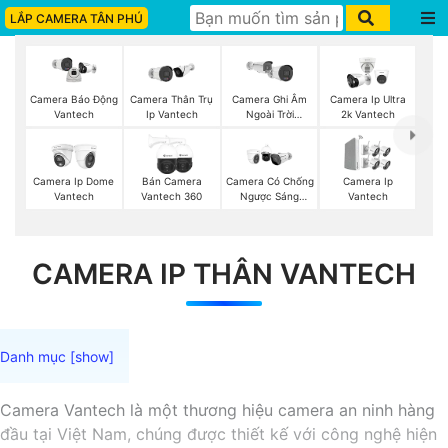
LẮP CAMERA TÂN PHÚ
Camera Thân Trụ
Camera Ghi Âm
Camera Ip Ultra
Camera Báo Động
Ip Vantech
Ngoài Trời
2k Vantech
Vantech
Vantech
Camera Ip Dome
Bán Camera
Camera Có Chống
Camera Ip
Vantech
Vantech 360
Ngược Sáng
Vantech
Vantech
CAMERA IP THÂN VANTECH
Camera Vantech là một thương hiệu camera an ninh hàng
đầu tại Việt Nam, chúng được thiết kế với công nghệ hiện