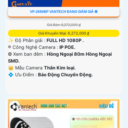
VP-2690BP VANTECH ĐANG GIẢM GIÁ ❂
Giá Bán: 6,272,000 ₫
Giá Khuyến Mại: 6,272,000 ₫
✨ Độ Phân giải :
FULL HD 1080P .
®️ Công Nghệ Camera :
IP POE.
❂ Xem ban đêm :
Hồng Ngoại 80m Hồng Ngoại
SMD.
👑 Mẫu Camera
Thân Kim loại.
️💠 Ưu Điểm :
Báo Động Chuyển Động.