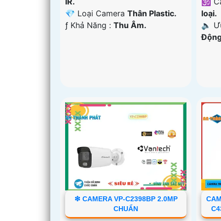
IR.
🕉️ 
💎 Loại Camera
Thân Plastic.
loại.
️ƒ Khả Năng :
Thu Âm.
️🔈 
Động
❇ CAMERA VP-C2398BP 2.0MP
CAM
CHUẨN
C4