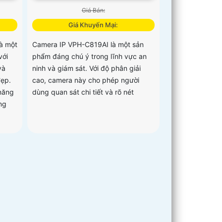
Giá Bán:
Giá Khuyến Mại:
à một
Camera IP VPH-C819AI là một sản
với
phẩm đáng chú ý trong lĩnh vực an
và
ninh và giám sát. Với độ phân giải
đẹp.
cao, camera này cho phép người
 năng
dùng quan sát chi tiết và rõ nét
ng