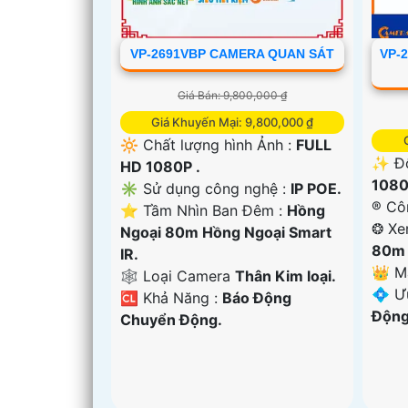
VP-2691VBP CAMERA QUAN SÁT
VP-
Giá Bán: 9,800,000 ₫
Giá Khuyến Mại: 9,800,000 ₫
🔆 Chất lượng hình Ảnh :
FULL
✨ Độ
HD 1080P .
1080
✳️ Sử dụng công nghệ :
IP POE.
®️ C
⭐ Tầm Nhìn Ban Đêm :
Hồng
❂ Xe
Ngoại 80m Hồng Ngoại Smart
80m 
IR.
👑 M
🕸️ Loại Camera
Thân Kim loại.
️💠 
️🆑 Khả Năng :
Báo Động
Động
Chuyển Động.