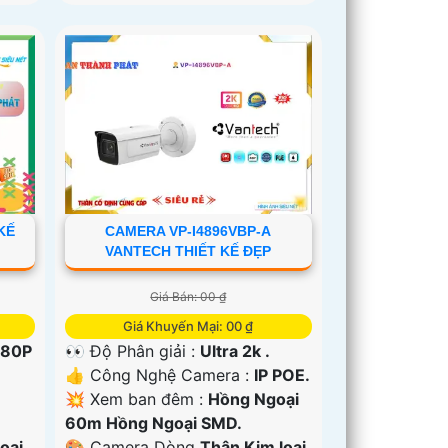
KẾ
CAMERA VP-I4896VBP-A
VANTECH THIẾT KẾ ĐẸP
Giá Bán: 00 ₫
Giá Khuyến Mại: 00 ₫
080P
👀 Độ Phân giải :
Ultra 2k .
👍 Công Nghệ Camera :
IP POE.
💥 Xem ban đêm :
Hồng Ngoại
60m Hồng Ngoại SMD.
oại
🎨 Camera Dòng
Thân Kim loại.