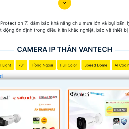
Protection 7) đảm bảo khả năng chịu mưa lớn và bụi bẩn, l
 động ổn định trong điều kiện khắc nghiệt, bảo vệ thiết bị k
CAMERA IP THÂN VANTECH
l Light
78°
Hồng Ngoại
Full Color
Speed Dome
AI Codi
ời