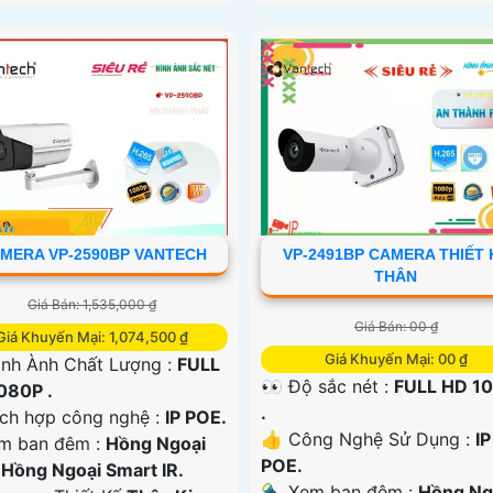
MERA VP-2590BP VANTECH
VP-2491BP CAMERA THIẾT 
THÂN
Giá Bán: 1,535,000 ₫
Giá Bán: 00 ₫
Giá Khuyến Mại: 1,074,500 ₫
Giá Khuyến Mại: 00 ₫
ình Ành Chất Lượng :
FULL
👀 Độ sắc nét :
FULL HD 1
080P .
.
ích hợp công nghệ :
IP POE.
👍 Công Nghệ Sử Dụng :
IP
m ban đêm :
Hồng Ngoại
POE.
Hồng Ngoại Smart IR.
🔦 Xem ban đêm :
Hồng Ng