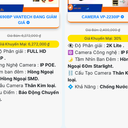
2690BP VANTECH ĐANG GIẢM
CAMERA VP-2230IP ❂
GIÁ ❂
Giá Bán: 2,400,000 ₫
Giá Bán: 6,272,000 ₫
Giá Khuyến Mại: 30%
Giá Khuyến Mại: 6,272,000 ₫
👁️‍🗨 Độ Phân giải :
2K Lite .
 Phân giải :
FULL HD
⚛️ Camera Công nghệ :
IP 
P .
🌛 Tầm Nhìn Ban Đêm :
Hồ
ông Nghệ Camera :
IP POE.
Ngoại 60m Starlight.
m ban đêm :
Hồng Ngoại
⛓ Cấu Tạo Camera
Thân 
Hồng Ngoại SMD.
loại.
ẫu Camera
Thân Kim loại.
️💠 Khả Năng :
Chống Nước
Ưu Điểm :
Báo Động Chuyển
.