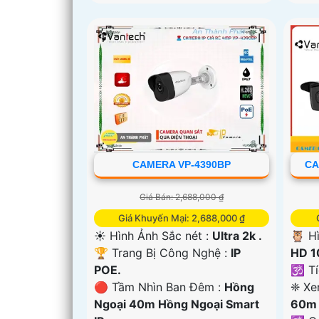
CAMERA VP-4390BP
CA
Giá Bán: 2,688,000 ₫
Giá Khuyến Mại: 2,688,000 ₫
☀️ Hình Ảnh Sắc nét :
Ultra 2k .
🦉 H
🏆 Trang Bị Công Nghệ :
IP
HD 1
POE.
🕉️ T
🔴 Tầm Nhìn Ban Đêm :
Hồng
❈ Xe
Ngoại 40m Hồng Ngoại Smart
60m 