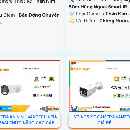
Camera Thiết Kế
Thân Kim
50m Hồng Ngoại Smart IR.
❄ Loại Camera
Thân Kim l
Ưu Điểm :
Báo Động Chuyển
️💫 Ưu Điểm :
Chống Nước.
.
ERA AN NINH VANTECH VPH-
VPH-C519F CAMERA VANTE
39AI CHỨC NĂNG CAO CẤP
GIÁ RẺ