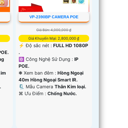
VP-2390BP CAMERA POE
Giá Bán: 4,000,000 ₫
Giá Khuyến Mại: 2,800,000 ₫
️⚡ Độ sắc nét :
FULL HD 1080P
POE.
.
ng
⚛️ Công Nghệ Sử Dụng :
IP
POE.
Kim
❃ Xem ban đêm :
Hồng Ngoại
40m Hồng Ngoại Smart IR.
.
🗜️ Mẫu Camera
Thân Kim loại.
️⌘ Ưu Điểm :
Chống Nước.