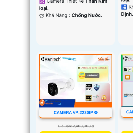
🕉️ Camera Thiết Kế
Thân Kim
️🛃 
loại.
Định
️ლ Khả Năng :
Chống Nước.
CA
CAMERA VP-2230IP ❂
Giá Bán: 2,400,000 ₫