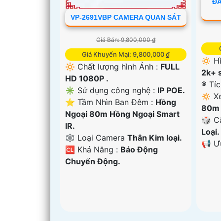
ĐẦ
VP-2691VBP CAMERA QUAN SÁT
Giá Bán: 9,800,000 ₫
Giá Khuyến Mại: 9,800,000 ₫
🔅 H
🔆 Chất lượng hình Ảnh :
FULL
2k+ s
HD 1080P .
®️ Tí
✳️ Sử dụng công nghệ :
IP POE.
🔅 X
⭐ Tầm Nhìn Ban Đêm :
Hồng
80m 
Ngoại 80m Hồng Ngoại Smart
🎲 C
IR.
Loại.
🕸️ Loại Camera
Thân Kim loại.
️📢 
️🆑 Khả Năng :
Báo Động
Chuyển Động.