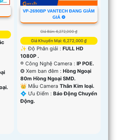
VP-2690BP VANTECH ĐANG GIẢM
GIÁ ❂
Giá Bán: 6,272,000 ₫
Giá Khuyến Mại: 6,272,000 ₫
ắc
✨ Độ Phân giải :
FULL HD
1080P .
®️ Công Nghệ Camera :
IP POE.
❂ Xem ban đêm :
Hồng Ngoại
ại
80m Hồng Ngoại SMD.
👑 Mẫu Camera
Thân Kim loại.
oại.
️💠 Ưu Điểm :
Báo Động Chuyển
Động.