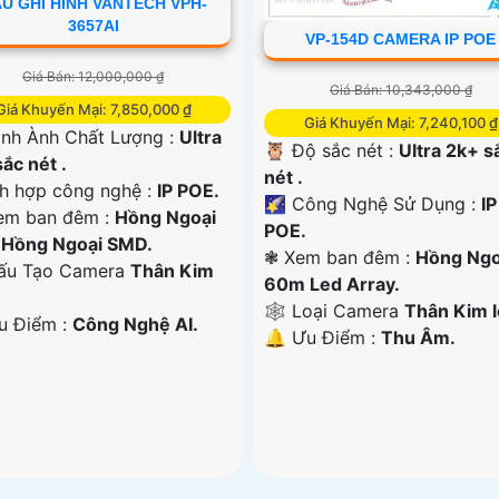
U GHI HÌNH VANTECH VPH-
3657AI
VP-154D CAMERA IP POE
Giá Bán: 12,000,000 ₫
Giá Bán: 10,343,000 ₫
Giá Khuyến Mại: 7,850,000 ₫
Giá Khuyến Mại: 7,240,100 ₫
ình Ành Chất Lượng :
Ultra
🦉 Độ sắc nét :
Ultra 2k+ s
ắc nét .
nét .
ch hợp công nghệ :
IP POE.
🌠 Công Nghệ Sử Dụng :
IP
em ban đêm :
Hồng Ngoại
POE.
Hồng Ngoại SMD.
❃ Xem ban đêm :
Hồng Ngo
ấu Tạo Camera
Thân Kim
60m Led Array.
🕸️ Loại Camera
Thân Kim l
Ưu Điểm :
Công Nghệ AI.
️🔔 Ưu Điểm :
Thu Âm.