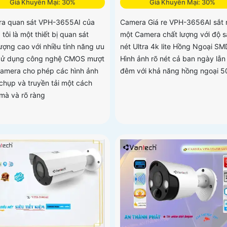
Giá Khuyến Mại: 30%
Giá Khuyến Mại: 30%
a quan sát VPH-3655AI của
Camera Giá re VPH-3656AI sắt n
tôi là một thiết bị quan sát
một Camera chất lượng với độ s
lượng cao với nhiều tính năng ưu
nét Ultra 4k lite Hồng Ngoại SM
 Sử dụng công nghệ CMOS mượt
Hình ảnh rõ nét cả ban ngày lẫn
camera cho phép các hình ảnh
đêm với khả năng hồng ngoại 
chụp và truyền tải một cách
mà và rõ ràng