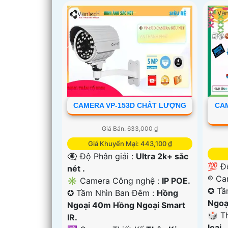
CAMERA VP-153D CHẤT LƯỢNG
CA
Giá Bán: 633,000 ₫
Giá Khuyến Mại: 443,100 ₫
👁️‍🗨 Độ Phân giải :
Ultra 2k+ sắc
💯 Đ
nét .
®️ C
✳️ Camera Công nghệ :
IP POE.
✪ Tầ
✪ Tầm Nhìn Ban Đêm :
Hồng
Ngoạ
Ngoại 40m Hồng Ngoại Smart
🎲 T
IR.
loại.