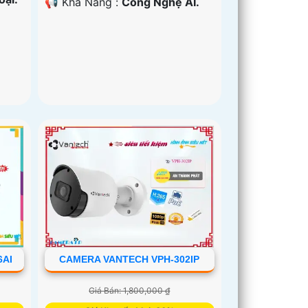
️📢 Khả Năng :
Công Nghệ AI.
6AI
CAMERA VANTECH VPH-302IP
Giá Bán: 1,800,000 ₫