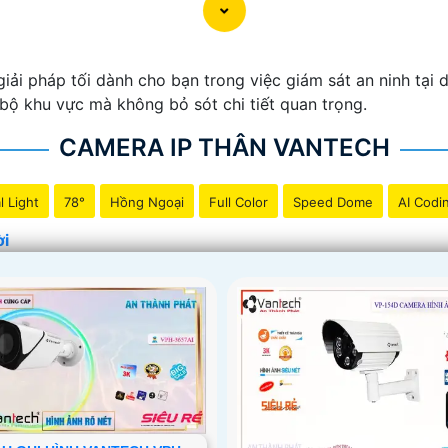
iải pháp tối dành cho bạn trong việc giám sát an ninh tại d
bộ khu vực mà không bỏ sót chi tiết quan trọng.
CAMERA IP THÂN VANTECH
l Light
78°
Hồng Ngoại
Full Color
Speed Dome
AI Codi
ời