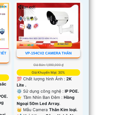
IẾT
VP-154CV2 CAMERA THÂN
Giá Bán: 1,990,000 ₫
Giá Khuyến Mại: 30%
💯 Chất lượng hình Ảnh :
2K
 sắc
Lite .
⚙ Sử dụng công nghệ :
IP POE.
POE.
⭐ Tầm Nhìn Ban Đêm :
Hồng
ng
Ngoại 50m Led Array.
👑 Mẫu Camera
Thân Kim loại.
oại.