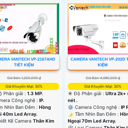
MERA VANTECH VP-2167AHD
CAMERA VANTECH VP-202D T
TIẾT KIỆM
KIỆM
Giá Bán: 1,200,000 ₫
Giá Bán: 4,980,000 ₫
Giá Khuyến Mại: 30%
Giá Khuyến Mại: 30%
ộ Phân giải :
1.3 MP.
☀️ Độ Phân giải :
Ultra 2k+
amera Công nghệ :
IP.
nét .
m Nhìn Ban Đêm :
Hồng
⚙ Camera Công nghệ :
IP 
i 40m Led Array.
🌛 Tầm Nhìn Ban Đêm :
Hồ
hiết Kế Camera
Thân Kim
Ngoại 70m Led Array.
🕸️ Loại Camera
Thân Kim l