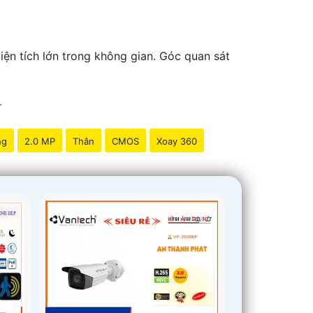
iện tích lớn trong không gian. Góc quan sát
ng
2.0 MP
Thân
CMOS
Xoay 360