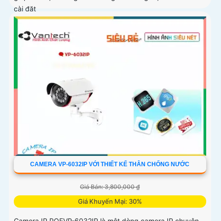
cài đặt
CAMERA VP-6032IP VỚI THIẾT KẾ THÂN CHỐNG NƯỚC
Giá Bán: 3,800,000 ₫
Giá Khuyến Mại: 30%
Camera IP POEVP-6032IP là một dòng camera IP chuyên