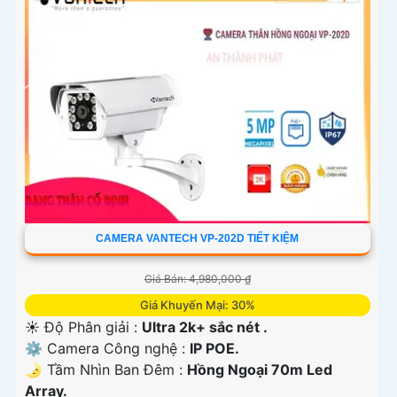
CAMERA VANTECH VP-202D TIẾT KIỆM
Giá Bán: 4,980,000 ₫
Giá Khuyến Mại: 30%
☀️ Độ Phân giải :
Ultra 2k+ sắc nét .
⚙ Camera Công nghệ :
IP POE.
🌛 Tầm Nhìn Ban Đêm :
Hồng Ngoại 70m Led
Array.