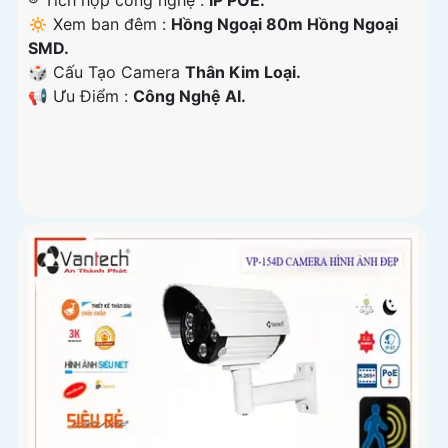
®️ Tích hợp công nghệ :
IP POE.
🔅 Xem ban đêm :
Hồng Ngoại 80m Hồng Ngoại
SMD.
🎲 Cấu Tạo Camera
Thân Kim Loại.
️📢 Ưu Điểm :
Công Nghệ AI.