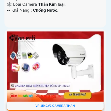
🕸️ Loại Camera
Thân Kim loại.
️↭ Khả Năng :
Chống Nước.
VP-154CV2 CAMERA THÂN