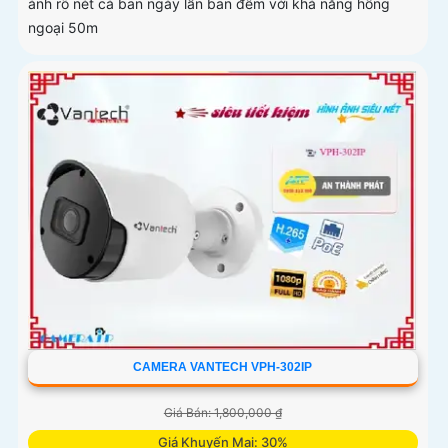
ảnh rõ nét cả ban ngày lẫn ban đêm với khả năng hồng
ngoại 50m
CAMERA VANTECH VPH-302IP
Giá Bán: 1,800,000 ₫
Giá Khuyến Mại: 30%