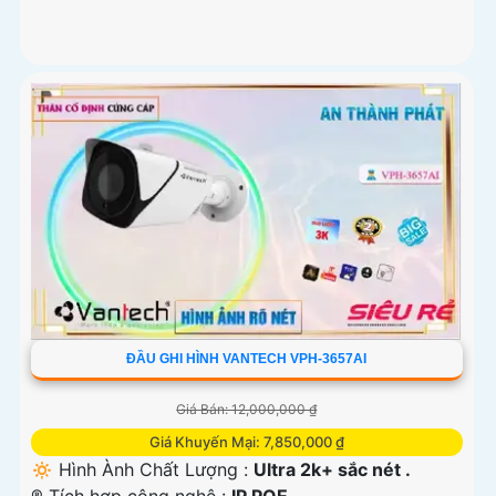
ĐẦU GHI HÌNH VANTECH VPH-3657AI
Giá Bán: 12,000,000 ₫
Giá Khuyến Mại: 7,850,000 ₫
🔅 Hình Ành Chất Lượng :
Ultra 2k+ sắc nét .