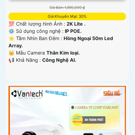
Giá Bán: 1,990,000 ₫
Giá Khuyến Mại: 30%
💯 Chất lượng hình Ảnh :
2K Lite .
⚙ Sử dụng công nghệ :
IP POE.
⭐ Tầm Nhìn Ban Đêm :
Hồng Ngoại 50m Led
Array.
👑 Mẫu Camera
Thân Kim loại.
️📢 Khả Năng :
Công Nghệ AI.