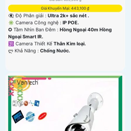
Giá Khuyến Mại: 443,100 ₫
👁️‍🗨 Độ Phân giải :
Ultra 2k+ sắc nét .
✳️ Camera Công nghệ :
IP POE.
✪ Tầm Nhìn Ban Đêm :
Hồng Ngoại 40m Hồng
Ngoại Smart IR.
🕉️ Camera Thiết Kế
Thân Kim loại.
️ლ Khả Năng :
Chống Nước.