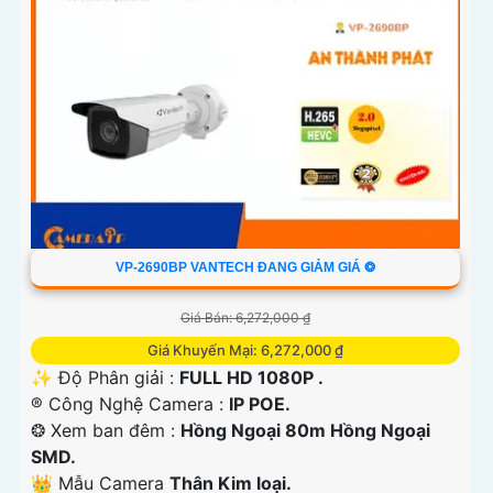
VP-2690BP VANTECH ĐANG GIẢM GIÁ ❂
Giá Bán: 6,272,000 ₫
Giá Khuyến Mại: 6,272,000 ₫
✨ Độ Phân giải :
FULL HD 1080P .
®️ Công Nghệ Camera :
IP POE.
❂ Xem ban đêm :
Hồng Ngoại 80m Hồng Ngoại
SMD.
👑 Mẫu Camera
Thân Kim loại.