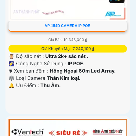
VP-154D CAMERA IP POE
Giá Bán: 10,343,000 ₫
Giá Khuyến Mại: 7,240,100 ₫
🦉 Độ sắc nét :
Ultra 2k+ sắc nét .
🌠 Công Nghệ Sử Dụng :
IP POE.
❃ Xem ban đêm :
Hồng Ngoại 60m Led Array.
🕸️ Loại Camera
Thân Kim loại.
️🔔 Ưu Điểm :
Thu Âm.