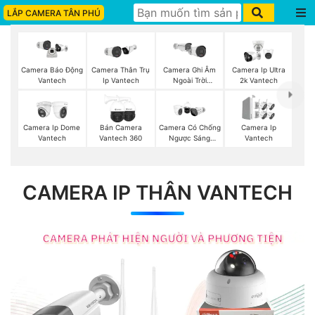
LẮP CAMERA TÂN PHÚ
Camera Thân Trụ
Camera Ghi Âm
Camera Ip Ultra
Camera Báo Động
Ip Vantech
Ngoài Trời
2k Vantech
Vantech
Vantech
Camera Ip Dome
Bán Camera
Camera Có Chống
Camera Ip
Vantech
Vantech 360
Ngược Sáng
Vantech
Vantech
CAMERA IP THÂN VANTECH