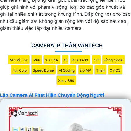
giúp ghi hình với phạm vi rộng, loại bỏ các góc khuất và
ghi lại nhiều chi tiết trong khung hình. Đáp ứng tốt cho các
nhu cầu giám sát không gian rộng lớn với độ sắc nét cao,
giảm thiểu việc lắp đặt nhiều camera.
CAMERA IP THÂN VANTECH
Mic Và Loa
IP66
3D DNR
AI
Dual Light
78°
Hồng Ngoại
Full Color
Speed Dome
AI Coding
2.0 MP
Thân
CMOS
Xoay 360
Lắp Camera Ai Phát Hiện Chuyển Động Người