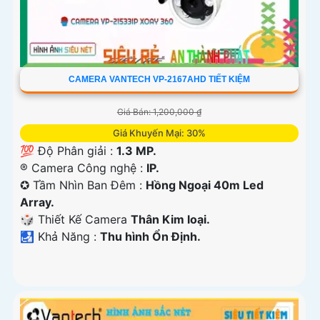
CAMERA VANTECH VP-2167AHD TIẾT KIỆM
Giá Bán: 1,200,000 ₫
Giá Khuyến Mại: 30%
💯 Độ Phân giải :
1.3 MP.
®️ Camera Công nghệ :
IP.
✪ Tầm Nhìn Ban Đêm :
Hồng Ngoại 40m Led
Array.
🎲 Thiết Kế Camera
Thân Kim loại.
️🛃 Khả Năng :
Thu hình Ổn Định.