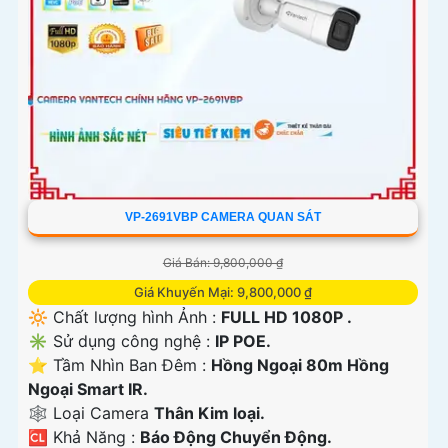
VP-2691VBP CAMERA QUAN SÁT
Giá Bán: 9,800,000 ₫
Giá Khuyến Mại: 9,800,000 ₫
🔆 Chất lượng hình Ảnh :
FULL HD 1080P .
✳️ Sử dụng công nghệ :
IP POE.
⭐ Tầm Nhìn Ban Đêm :
Hồng Ngoại 80m Hồng
Ngoại Smart IR.
🕸️ Loại Camera
Thân Kim loại.
️🆑 Khả Năng :
Báo Động Chuyển Động.