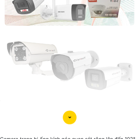
'
Camera trang bị ống kính góc quan sát rộng lên đến 102°