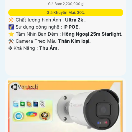
Giá Bán: 2,200,000 ₫
Giá Khuyến Mại: 30%
🔆 Chất lượng hình Ảnh :
Ultra 2k .
🌠 Sử dụng công nghệ :
IP POE.
⭐ Tầm Nhìn Ban Đêm :
Hồng Ngoại 25m Starlight.
⚒ Camera Theo Mẫu
Thân Kim loại.
️✤ Khả Năng :
Thu Âm.