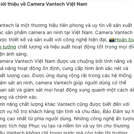
iới thiệu về Camera Vantech Việt Nam
antech là một thương hiệu tiên phong và uy tín về sản xuất
ác sản phẩm camera an ninh tại Việt Nam. Camera Vantech
ược thiết kế và sản xuất với công nghệ hiện đại, 📸
Hoàn to
in tưởng
chất lượng và hiệu suất hoạt động tốt trong mọi đi
iện ánh sáng.
amera Vantech Việt Nam được ưa chuộng bởi tính năng và
hả năng hoạt động ổn định, cung cấp hình ảnh sắc nét và
hất lượng cao. Được ứng dụng rộng rãi trong các hệ thống
iám sát an ninh, camera Vantech giúp người dùng có thể
uan sát và giám sát mọi hoạt động xung quanh một cách d
àng và chính xác.
ính năng chất lượng khác Vantech cũng được biết đến với
ịch vụ hỗ trợ khách hàng tận tình và chu đáo,
Bảo Đảm
sự h
òng cao nhất từ phía người dùng. Những công nghệ ấn tượn
ược tích hợp Phục vụ tạo ra niềm tin và uy tín cho thương
iệu Vantech không chỉ trong nước mà còn trên thị trường