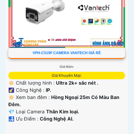
VPH-C519F CAMERA VANTECH GIÁ RẺ
Giá Bán:
Giá Khuyến Mại:
🔅 Chất lượng hình :
Ultra 2k+ sắc nét .
🌠 Công Nghệ :
IP.
🔅 Xem ban đêm :
Hồng Ngoại 25m Có Màu Ban
Ðêm.
💎 Loại Camera
Thân Kim loại.
️🛃 Ưu Điểm :
Công Nghệ AI.