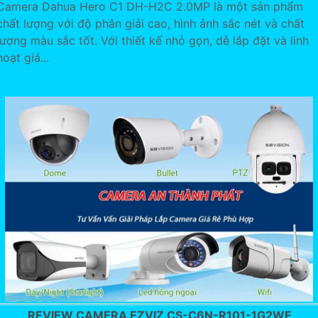
Camera Dahua Hero C1 DH-H2C 2.0MP là một sản phẩm
chất lượng với độ phân giải cao, hình ảnh sắc nét và chất
lượng màu sắc tốt. Với thiết kế nhỏ gọn, dễ lắp đặt và linh
hoạt giá...
REVIEW CAMERA EZVIZ CS-C6N-R101-1G2WF