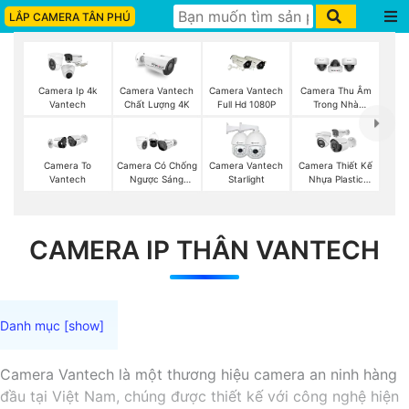
LẮP CAMERA TÂN PHÚ
Camera Ip 4k
Camera Vantech
Camera Vantech
Camera Thu Âm
Vantech
Chất Lượng 4K
Full Hd 1080P
Trong Nhà
Vantech
Camera To
Camera Có Chống
Camera Vantech
Camera Thiết Kế
Vantech
Ngược Sáng
Starlight
Nhựa Plastic
Vantech
Vantech
CAMERA IP THÂN VANTECH
Camera Vantech là một thương hiệu camera an ninh hàng
đầu tại Việt Nam, chúng được thiết kế với công nghệ hiện