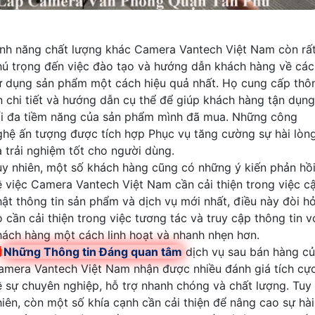
ính năng chất lượng khác Camera Vantech Việt Nam còn rấ
hú trọng đến việc đào tạo và hướng dẫn khách hàng về các
ử dụng sản phẩm một cách hiệu quả nhất. Họ cung cấp thô
in chi tiết và hướng dẫn cụ thể để giúp khách hàng tận dụng
ối đa tiềm năng của sản phẩm mình đã mua. Những công
ghệ ấn tượng được tích hợp Phục vụ tăng cường sự hài lòn
à trải nghiệm tốt cho người dùng.
uy nhiên, một số khách hàng cũng có những ý kiến phản hồ
ề việc Camera Vantech Việt Nam cần cải thiện trong việc c
hật thông tin sản phẩm và dịch vụ mới nhất, điều này đòi hỏ
ọ cần cải thiện trong việc tương tác và truy cập thông tin v
hách hàng một cách linh hoạt và nhanh nhẹn hơn.

Những Thông tin Đáng quan tâm
dịch vụ sau bán hàng c
amera Vantech Việt Nam nhận được nhiều đánh giá tích cự
ề sự chuyên nghiệp, hỗ trợ nhanh chóng và chất lượng. Tuy
hiên, còn một số khía cạnh cần cải thiện để nâng cao sự hài