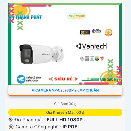
❇ CAMERA VP-C2398BP 2.0MP CHUẨN
Giá Bán: 00 ₫
Giá Khuyến Mại: 00 ₫
☀️ Độ Phân giải :
FULL HD 1080P .
⚒ Camera Công nghệ :
IP POE.