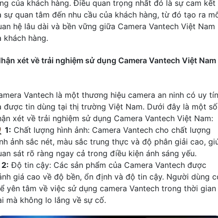
òng của khách hàng. Điều quan trọng nhất đó là sự cam kết
à sự quan tâm đến nhu cầu của khách hàng, từ đó tạo ra m
uan hệ lâu dài và bền vững giữa Camera Vantech Việt Nam
à khách hàng.
hận xét về trải nghiệm sử dụng Camera Vantech Việt Nam
amera Vantech là một thương hiệu camera an ninh có uy tí
à được tin dùng tại thị trường Việt Nam. Dưới đây là một số
hận xét về trải nghiệm sử dụng Camera Vantech Việt Nam:

1:
Chất lượng hình ảnh: Camera Vantech cho chất lượng
ình ảnh sắc nét, màu sắc trung thực và độ phân giải cao, gi
uan sát rõ ràng ngay cả trong điều kiện ánh sáng yếu.
⤂
2:
Độ tin cậy: Các sản phẩm của Camera Vantech được
ánh giá cao về độ bền, ổn định và độ tin cậy. Người dùng c
hể yên tâm về việc sử dụng camera Vantech trong thời gian
ài mà không lo lắng về sự cố.