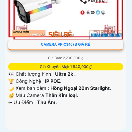
CAMERA VP-C3407B GIÁ RẺ
Giá Bán: 2,200,000 ₫
Giá Khuyến Mại: 1,540,000 ₫
👀 Chất lượng hình :
Ultra 2k .
🏆 Công Nghệ :
IP POE.
🌙 Xem ban đêm :
Hồng Ngoại 20m Starlight.
👑 Mẫu Camera
Thân Kim loại.
️↭ Ưu Điểm :
Thu Âm.