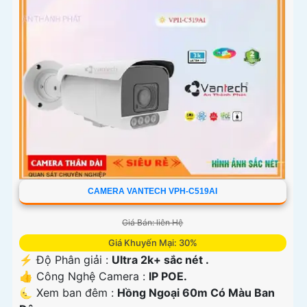
CAMERA VANTECH VPH-C519AI
Giá Bán: liên Hệ
Giá Khuyến Mại: 30%
️⚡ Độ Phân giải :
Ultra 2k+ sắc nét .
👍 Công Nghệ Camera :
IP POE.
🌜 Xem ban đêm :
Hồng Ngoại 60m Có Màu Ban