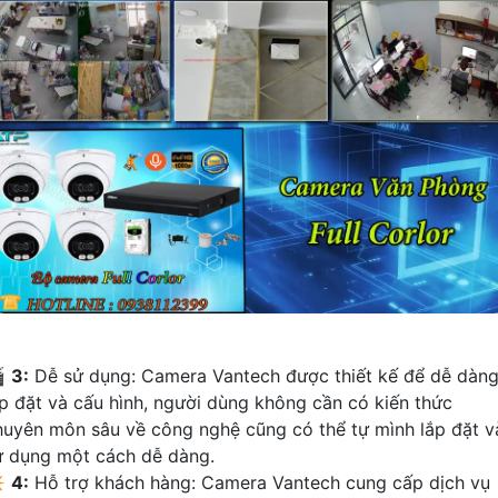

3:
Dễ sử dụng: Camera Vantech được thiết kế để dễ dàn
ắp đặt và cấu hình, người dùng không cần có kiến thức
huyên môn sâu về công nghệ cũng có thể tự mình lắp đặt v
ử dụng một cách dễ dàng.
️
4:
Hỗ trợ khách hàng: Camera Vantech cung cấp dịch vụ