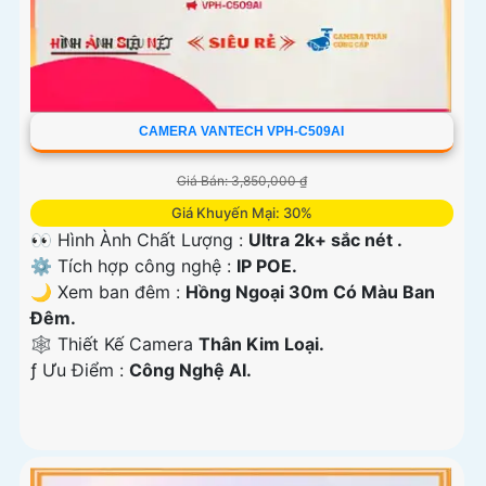
CAMERA VANTECH VPH-C509AI
Giá Bán: 3,850,000 ₫
Giá Khuyến Mại: 30%
👀 Hình Ành Chất Lượng :
Ultra 2k+ sắc nét .
⚙ Tích hợp công nghệ :
IP POE.
🌙 Xem ban đêm :
Hồng Ngoại 30m Có Màu Ban
Đêm.
🕸️ Thiết Kế Camera
Thân Kim Loại.
️ƒ Ưu Điểm :
Công Nghệ AI.