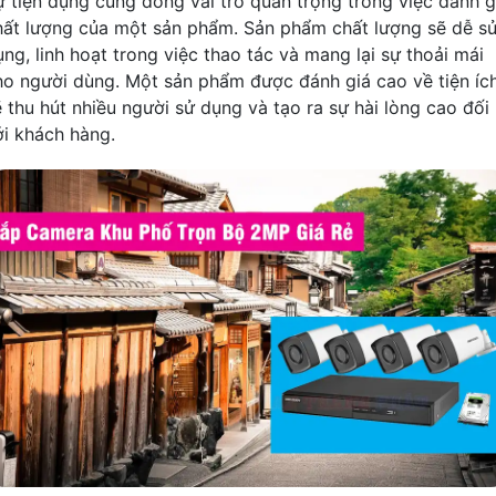
ự tiện dụng cũng đóng vai trò quan trọng trong việc đánh g
hất lượng của một sản phẩm. Sản phẩm chất lượng sẽ dễ s
ụng, linh hoạt trong việc thao tác và mang lại sự thoải mái
ho người dùng. Một sản phẩm được đánh giá cao về tiện íc
ẽ thu hút nhiều người sử dụng và tạo ra sự hài lòng cao đối
ới khách hàng.