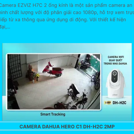
Camera EZVIZ H7C 2 ống kính là một sản phẩm camera an
ninh chất lượng với độ phân giải cao 1080p, hỗ trợ xem trự
tiếp từ xa thông qua ứng dụng di động. Với thiết kế hiện
đại,...
CAMERA DAHUA HERO C1 DH-H2C 2MP