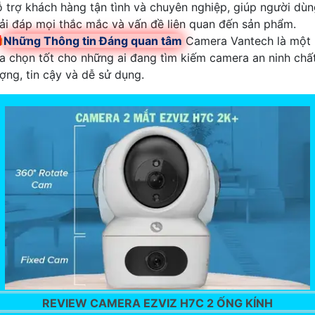
ỗ trợ khách hàng tận tình và chuyên nghiệp, giúp người dù
iải đáp mọi thắc mắc và vấn đề liên quan đến sản phẩm.

Những Thông tin Đáng quan tâm
Camera Vantech là một
ựa chọn tốt cho những ai đang tìm kiếm camera an ninh chấ
ượng, tin cậy và dễ sử dụng.
REVIEW CAMERA EZVIZ H7C 2 ỐNG KÍNH