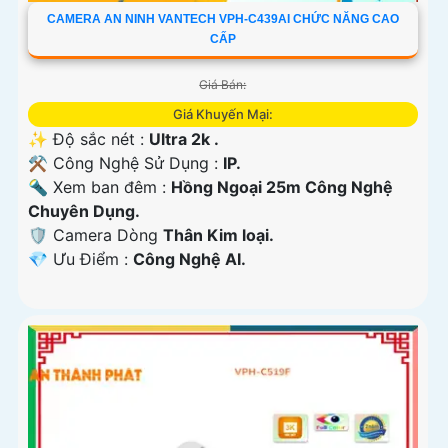
CAMERA AN NINH VANTECH VPH-C439AI CHỨC NĂNG CAO
CẤP
Giá Bán:
Giá Khuyến Mại:
✨ Độ sắc nét :
Ultra 2k .
⚒ Công Nghệ Sử Dụng :
IP.
🔦 Xem ban đêm :
Hồng Ngoại 25m Công Nghệ
Chuyên Dụng.
🛡 Camera Dòng
Thân Kim loại.
️💎 Ưu Điểm :
Công Nghệ AI.