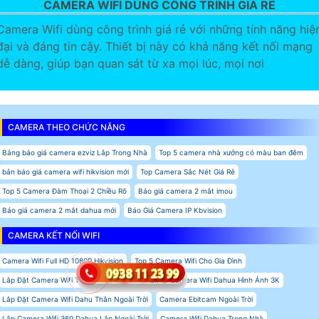
CAMERA WIFI DÙNG CÔNG TRÌNH GIÁ RẺ
Camera Wifi dùng công trình giá rẻ với những tính năng hiệ
đại và đáng tin cậy. Thiết bị này có khả năng kết nối mạng
dễ dàng, giúp bạn quan sát từ xa mọi lúc, mọi nơi
CAMERA THEO CHỨC NĂNG
Bảng báo giá camera ezviz Lắp Trong Nhà
Top 5 camera nhà xưởng có màu ban đêm
bản báo giá camera wifi hikvision mới
Top Camera Sắc Nét Giá Rẻ
Top 5 Camera Đàm Thoại 2 Chiều Rõ
Báo giá camera 2 mắt imou
Báo giá camera 2 mắt dahua mới
Báo Giá Camera IP Kbvision
CAMERA KẾT NỐI WIFI
Camera Wifi Full HD 1080P Hikvision
Top 5 Camera Wifi Cho Gia Đình
Lắp Đặt Camera Wifi Thân Ngoài Trời Kbvision
Camera Wifi Dahua Hình Ảnh 3K
Lắp Đặt Camera Wifi Dahu Thân Ngoài Trời
Camera Ebitcam Ngoài Trời
Lắp Camera Wifi 360 Dahua Lắp Ngoài Trời
Camera Wifi Dahua Trong Nhà