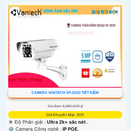
CAMERA VANTECH VP-202D TIẾT KIỆM
Giá Bán: 4,980,000 ₫
Giá Khuyến Mại: 30%
☀️ Độ Phân giải :
Ultra 2k+ sắc nét .
⚙ Camera Công nghệ :
IP POE.