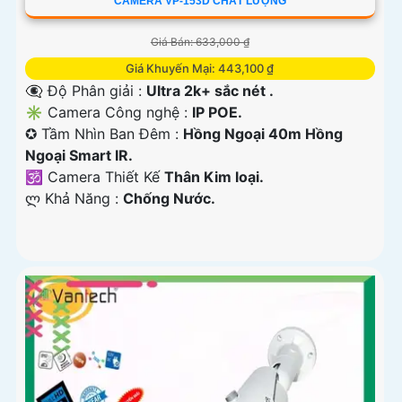
CAMERA VP-153D CHẤT LƯỢNG
Giá Bán: 633,000 ₫
Giá Khuyến Mại: 443,100 ₫
👁️‍🗨 Độ Phân giải :
Ultra 2k+ sắc nét .
✳️ Camera Công nghệ :
IP POE.
✪ Tầm Nhìn Ban Đêm :
Hồng Ngoại 40m Hồng
Ngoại Smart IR.
🕉️ Camera Thiết Kế
Thân Kim loại.
️ლ Khả Năng :
Chống Nước.