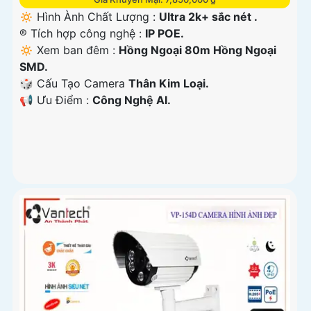
🔅 Hình Ành Chất Lượng :
Ultra 2k+ sắc nét .
®️ Tích hợp công nghệ :
IP POE.
🔅 Xem ban đêm :
Hồng Ngoại 80m Hồng Ngoại
SMD.
🎲 Cấu Tạo Camera
Thân Kim Loại.
️📢 Ưu Điểm :
Công Nghệ AI.