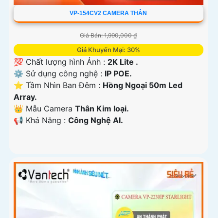
VP-154CV2 CAMERA THÂN
Giá Bán: 1,990,000 ₫
Giá Khuyến Mại: 30%
💯 Chất lượng hình Ảnh :
2K Lite .
⚙ Sử dụng công nghệ :
IP POE.
⭐ Tầm Nhìn Ban Đêm :
Hồng Ngoại 50m Led
Array.
👑 Mẫu Camera
Thân Kim loại.
️📢 Khả Năng :
Công Nghệ AI.