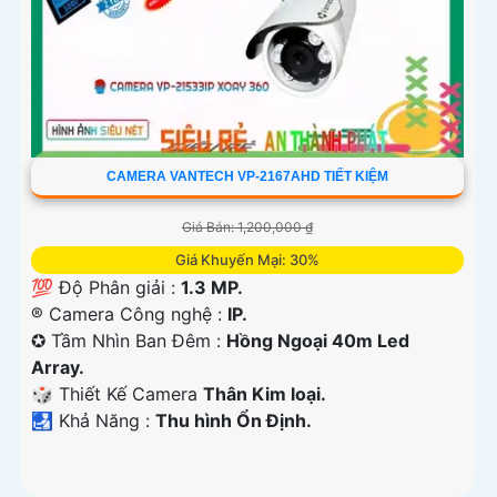
CAMERA VANTECH VP-2167AHD TIẾT KIỆM
Giá Bán: 1,200,000 ₫
Giá Khuyến Mại: 30%
💯 Độ Phân giải :
1.3 MP.
®️ Camera Công nghệ :
IP.
✪ Tầm Nhìn Ban Đêm :
Hồng Ngoại 40m Led
Array.
🎲 Thiết Kế Camera
Thân Kim loại.
️🛃 Khả Năng :
Thu hình Ổn Định.