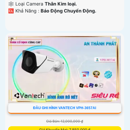
🕸️ Loại Camera
Thân Kim loại.
️🆑 Khả Năng :
Báo Động Chuyển Động.
ĐẦU GHI HÌNH VANTECH VPH-3657AI
Giá Bán: 12,000,000 ₫
Giá Khuyến Mại: 7,850,000 ₫