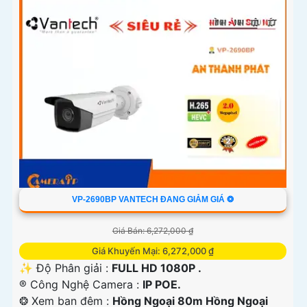
VP-2690BP VANTECH ĐANG GIẢM GIÁ ❂
Giá Bán: 6,272,000 ₫
Giá Khuyến Mại: 6,272,000 ₫
✨ Độ Phân giải :
FULL HD 1080P .
®️ Công Nghệ Camera :
IP POE.
❂ Xem ban đêm :
Hồng Ngoại 80m Hồng Ngoại