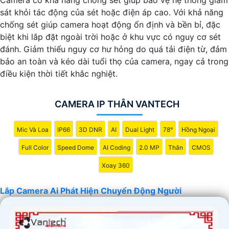
sát khỏi tác động của sét hoặc điện áp cao. Với khả năng
chống sét giúp camera hoạt động ổn định và bền bỉ, đặc
biệt khi lắp đặt ngoài trời hoặc ở khu vực có nguy cơ sét
đánh. Giảm thiểu nguy cơ hư hỏng do quá tải điện từ, đảm
bảo an toàn và kéo dài tuổi thọ của camera, ngay cả trong
điều kiện thời tiết khắc nghiệt.
CAMERA IP THÂN VANTECH
Mic Và Loa
IP66
3D DNR
AI
Dual Light
78°
Hồng Ngoại
Full Color
Speed Dome
AI Coding
2.0 MP
Thân
CMOS
Xoay 360
Lắp Camera Ai Phát Hiện Chuyển Động Người