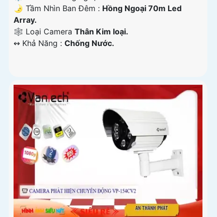
🌛 Tầm Nhìn Ban Đêm :
Hồng Ngoại 70m Led
Array.
🕸️ Loại Camera
Thân Kim loại.
️↭ Khả Năng :
Chống Nước.