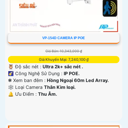
VP-154D CAMERA IP POE
Giá Bán: 10,343,000 ₫
Giá Khuyến Mại: 7,240,100 ₫
🦉 Độ sắc nét :
Ultra 2k+ sắc nét .
🌠 Công Nghệ Sử Dụng :
IP POE.
❃ Xem ban đêm :
Hồng Ngoại 60m Led Array.
🕸️ Loại Camera
Thân Kim loại.
️🔔 Ưu Điểm :
Thu Âm.