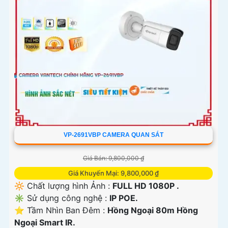
VP-2691VBP CAMERA QUAN SÁT
Giá Bán: 9,800,000 ₫
Giá Khuyến Mại: 9,800,000 ₫
🔆 Chất lượng hình Ảnh :
FULL HD 1080P .
✳️ Sử dụng công nghệ :
IP POE.
⭐ Tầm Nhìn Ban Đêm :
Hồng Ngoại 80m Hồng
Ngoại Smart IR.