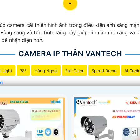
iúp camera cải thiện hình ảnh trong điều kiện ánh sáng mạ
ùng sáng và tối. Tính năng này giúp hình ảnh rõ ràng và ch
à dễ nhận diện hơn.
CAMERA IP THÂN VANTECH
l Light
78°
Hồng Ngoại
Full Color
Speed Dome
AI Codi
ời