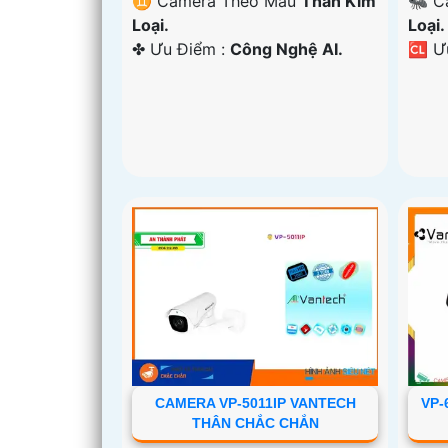
♊ Camera Theo Mẫu
Thân Kim
🐜 C
Loại.
Loại.
️✤ Ưu Điểm :
Công Nghệ AI.
️🆑 
CAMERA VP-5011IP VANTECH
VP-
THÂN CHẮC CHẮN