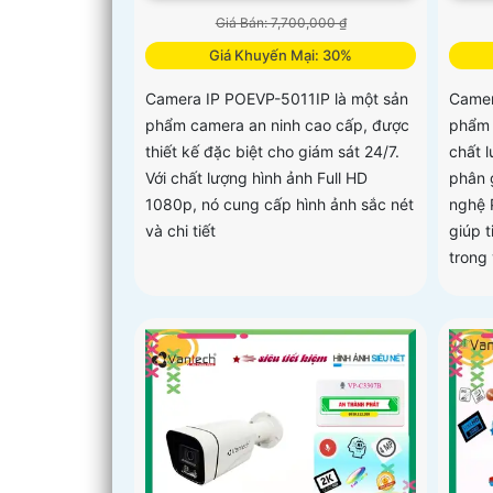
Giá Bán: 7,700,000 ₫
Giá Khuyến Mại: 30%
Camera IP POEVP-5011IP là một sản
Camer
phẩm camera an ninh cao cấp, được
phẩm 
thiết kế đặc biệt cho giám sát 24/7.
chất 
Với chất lượng hình ảnh Full HD
phân 
1080p, nó cung cấp hình ảnh sắc nét
nghệ 
và chi tiết
giúp t
trong 