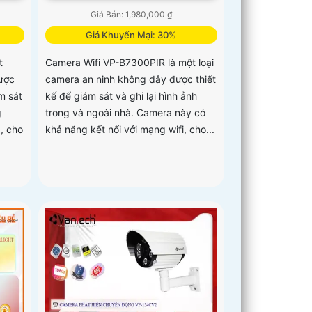
Giá Bán: 1,980,000 ₫
Giá Khuyến Mại: 30%
t
Camera Wifi VP-B7300PIR là một loại
ược
camera an ninh không dây được thiết
m sát
kế để giám sát và ghi lại hình ảnh
g
trong và ngoài nhà. Camera này có
, cho
khả năng kết nối với mạng wifi, cho...