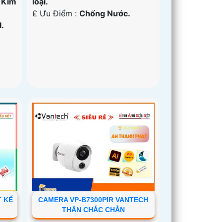
 Kim
loại.
️₤ Ưu Điểm :
Chống Nước.
.
T KẾ
CAMERA VP-B7300PIR VANTECH
THÂN CHẮC CHẮN