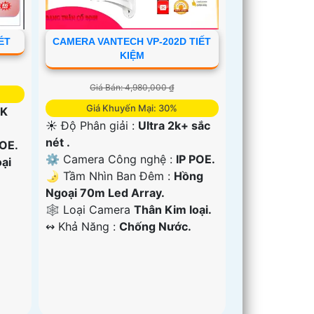
ÉT
CAMERA VANTECH VP-202D TIẾT
KIỆM
Giá Bán: 4,980,000 ₫
Giá Khuyến Mại: 30%
2K
☀️ Độ Phân giải :
Ultra 2k+ sắc
nét .
POE.
⚙ Camera Công nghệ :
IP POE.
ại
🌛 Tầm Nhìn Ban Đêm :
Hồng
Ngoại 70m Led Array.
🕸️ Loại Camera
Thân Kim loại.
️↭ Khả Năng :
Chống Nước.