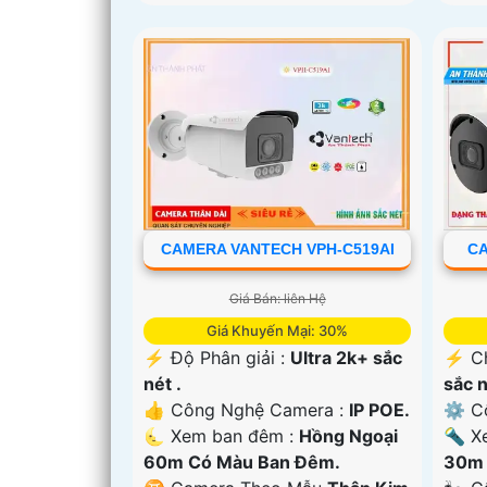
CAMERA VANTECH VPH-C519AI
CA
Giá Bán: liên Hệ
Giá Khuyến Mại: 30%
️⚡ Độ Phân giải :
Ultra 2k+ sắc
️⚡ C
nét .
sắc n
👍 Công Nghệ Camera :
IP POE.
⚙ Cô
🌜 Xem ban đêm :
Hồng Ngoại
🔦 X
60m Có Màu Ban Đêm.
30m 