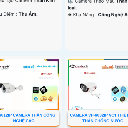
ấu Tạo Camera
Thân Kim
🎼️ Camera Theo Mẫu
Thân
loại.
Ưu Điểm :
Thu Âm.
️♚ Khả Năng :
Công Nghệ AI
6012IP CAMERA THÂN CÔNG
CAMERA VP-6032IP VỚI THIẾ
NGHỆ CAO
THÂN CHỐNG NƯỚC