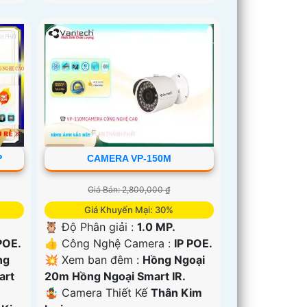
P
CAMERA VP-150M
Giá Bán: 2,800,000 ₫
Giá Khuyến Mại: 30%
🦉 Độ Phân giải :
1.0 MP.
POE.
👍 Công Nghệ Camera :
IP POE.
ng
💥 Xem ban đêm :
Hồng Ngoại
art
20m Hồng Ngoại Smart IR.
🤹 Camera Thiết Kế
Thân Kim