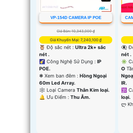
VP-154D CAMERA IP POE
CAM
Giá Bán: 10,343,000 ₫
Giá Khuyến Mại: 7,240,100 ₫
🦉 Độ sắc nét :
Ultra 2k+ sắc
👁️‍🗨
nét .
nét .
🌠 Công Nghệ Sử Dụng :
IP
✳️ C
POE.
✪ Tầ
❃ Xem ban đêm :
Hồng Ngoại
Ngoạ
60m Led Array.
IR.
🕸️ Loại Camera
Thân Kim loại.
🕉️ 
️🔔 Ưu Điểm :
Thu Âm.
loại.
️ლ K