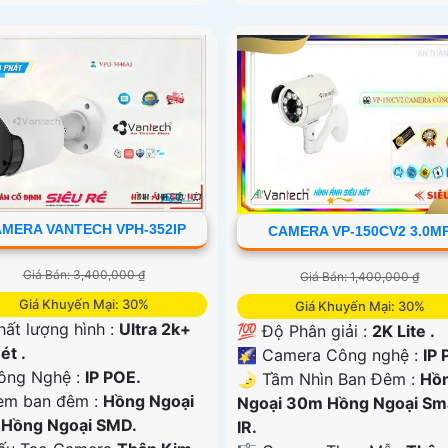
MERA VANTECH VPH-352IP
CAMERA VP-150CV2 3.0M
Giá Bán: 3,400,000 ₫
Giá Bán: 1,400,000 ₫
Giá Khuyến Mại: 30%
Giá Khuyến Mại: 30%
hất lượng hình :
Ultra 2k+
💯 Độ Phân giải :
2K Lite .
ét .
🌠 Camera Công nghệ :
IP 
ng Nghệ :
IP POE.
🌛 Tầm Nhìn Ban Đêm :
Hồ
em ban đêm :
Hồng Ngoại
Ngoại 30m Hồng Ngoại Sm
Hồng Ngoại SMD.
IR.