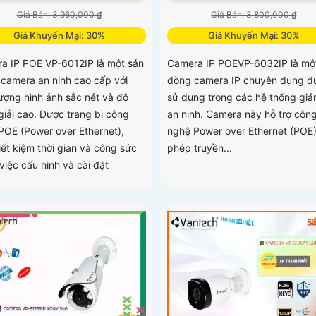
Giá Bán: 3,960,000 ₫
Giá Bán: 3,800,000 ₫
Giá Khuyến Mại: 30%
Giá Khuyến Mại: 30%
a IP POE VP-6012IP là một sản
Camera IP POEVP-6032IP là mộ
camera an ninh cao cấp với
dòng camera IP chuyên dụng đ
lượng hình ảnh sắc nét và độ
sử dụng trong các hệ thống giá
giải cao. Được trang bị công
an ninh. Camera này hỗ trợ côn
POE (Power over Ethernet),
nghệ Power over Ethernet (POE)
iết kiệm thời gian và công sức
phép truyền...
việc cấu hình và cài đặt