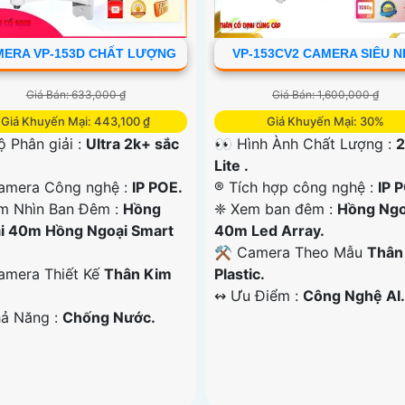
ERA VP-153D CHẤT LƯỢNG
VP-153CV2 CAMERA SIÊU N
Giá Bán: 633,000 ₫
Giá Bán: 1,600,000 ₫
Giá Khuyến Mại: 443,100 ₫
Giá Khuyến Mại: 30%
 Độ Phân giải :
Ultra 2k+ sắc
👀 Hình Ành Chất Lượng :
Lite .
amera Công nghệ :
IP POE.
®️ Tích hợp công nghệ :
IP 
m Nhìn Ban Đêm :
Hồng
❈ Xem ban đêm :
Hồng Ngo
i 40m Hồng Ngoại Smart
40m Led Array.
⚒ Camera Theo Mẫu
Thân
Camera Thiết Kế
Thân Kim
Plastic.
️↭ Ưu Điểm :
Công Nghệ AI.
hả Năng :
Chống Nước.