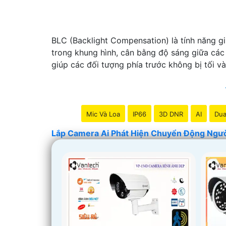
BLC (Backlight Compensation) là tính năng g
trong khung hình, cân bằng độ sáng giữa các v
giúp các đối tượng phía trước không bị tối v
Mic Và Loa
IP66
3D DNR
AI
Dua
Lắp Camera Ai Phát Hiện Chuyển Động Ngư