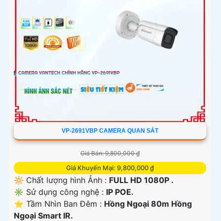
VP-2691VBP CAMERA QUAN SÁT
Giá Bán: 9,800,000 ₫
Giá Khuyến Mại: 9,800,000 ₫
🔆 Chất lượng hình Ảnh :
FULL HD 1080P .
✳️ Sử dụng công nghệ :
IP POE.
⭐ Tầm Nhìn Ban Đêm :
Hồng Ngoại 80m Hồng
Ngoại Smart IR.