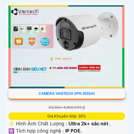
CAMERA VANTECH VPH-3655AI
Giá Bán: 4,600,000 ₫
Giá Khuyến Mại: 30%
✨ Hình Ành Chất Lượng :
Ultra 2k+ sắc nét .
⚛️ Tích hợp công nghệ :
IP POE.