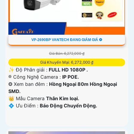
VP-2690BP VANTECH ĐANG GIẢM GIÁ ❂
Giá Bán: 6,272,000 ₫
Giá Khuyến Mại: 6,272,000 ₫
✨ Độ Phân giải :
FULL HD 1080P .
®️ Công Nghệ Camera :
IP POE.
❂ Xem ban đêm :
Hồng Ngoại 80m Hồng Ngoại
SMD.
👑 Mẫu Camera
Thân Kim loại.
️💠 Ưu Điểm :
Báo Động Chuyển Động.