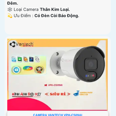
Đêm.
🕸️ Loại Camera
Thân Kim Loại.
️💫 Ưu Điểm :
Có Đèn Còi Báo Động.
CAMERA VANTECH VPH-C509AI