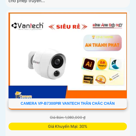
cho phép truyền...
CAMERA VP-B7300PIR VANTECH THÂN CHẮC CHẮN
Giá Bán: 1,980,000 ₫
Giá Khuyến Mại: 30%