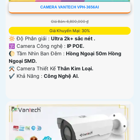
CAMERA VANTECH VPH-3656AI
Giá Bán: 6,800,000 ₫
Giá Khuyến Mại: 30%
🔆 Độ Phân giải :
Ultra 2k+ sắc nét .
🕉️ Camera Công nghệ :
IP POE.
🌔 Tầm Nhìn Ban Đêm :
Hồng Ngoại 50m Hồng
Ngoại SMD.
⚒ Camera Thiết Kế
Thân Kim Loại.
️✔️ Khả Năng :
Công Nghệ AI.