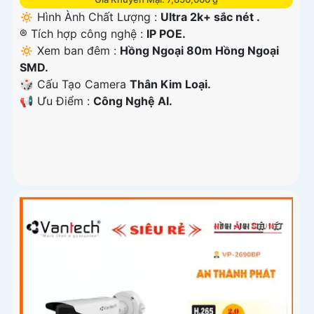
🔅 Hình Ành Chất Lượng :
Ultra 2k+ sắc nét .
®️ Tích hợp công nghệ :
IP POE.
🔅 Xem ban đêm :
Hồng Ngoại 80m Hồng Ngoại
SMD.
🎲 Cấu Tạo Camera
Thân Kim Loại.
️📢 Ưu Điểm :
Công Nghệ AI.