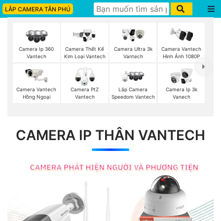
LẮP CAMERA TÂN PHÚ
Camera Ip 360
Camera Thết Kế
Camera Ultra 3k
Camera Vantech
Vantech
Kim Loại Vantech
Vantech
Hình Ảnh 1080P
Camera Vantech
Camera PtZ
Lắp Camera
Camera Ip 3k
Hồng Ngoại
Vantech
Speedom Vantech
Vanech
CAMERA IP THÂN VANTECH