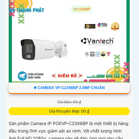
❇ CAMERA VP-C2398BP 2.0MP CHUẨN
Giá Bán: 00 ₫
Giá Khuyến Mại: 00 ₫
Sản phẩm Camera IP POEVP-C2398BP là một thiết bị hàng
đầu trong lĩnh vực giám sát an ninh. Với chất lượng hình
ảnh Full HD 1080p, camera này sẽ đáp ứng mọi nhu cầu