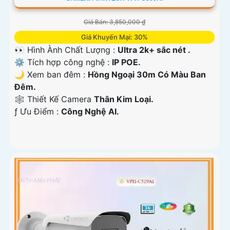
Giá Bán: 3,850,000 ₫
Giá Khuyến Mại: 30%
👀 Hình Ành Chất Lượng :
Ultra 2k+ sắc nét .
⚙ Tích hợp công nghệ :
IP POE.
🌙 Xem ban đêm :
Hồng Ngoại 30m Có Màu Ban
Đêm.
🕸️ Thiết Kế Camera
Thân Kim Loại.
️ƒ Ưu Điểm :
Công Nghệ AI.