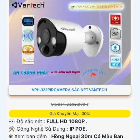
VPH-322PIRCAMERA SẮC NÉT VANTECH
Giá Bán: 2,500,000 ₫
Giá Khuyến Mại: 30%
👀 Độ sắc nét :
FULL HD 1080P .
⚒ Công Nghệ Sử Dụng :
IP POE.
❃ Xem ban đêm :
Hồng Ngoại 30m Có Màu Ban