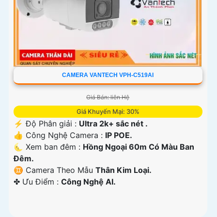
CAMERA VANTECH VPH-C519AI
Giá Bán: liên Hệ
Giá Khuyến Mại: 30%
️⚡ Độ Phân giải :
Ultra 2k+ sắc nét .
👍 Công Nghệ Camera :
IP POE.
🌜 Xem ban đêm :
Hồng Ngoại 60m Có Màu Ban
Đêm.
♊ Camera Theo Mẫu
Thân Kim Loại.
️✤ Ưu Điểm :
Công Nghệ AI.