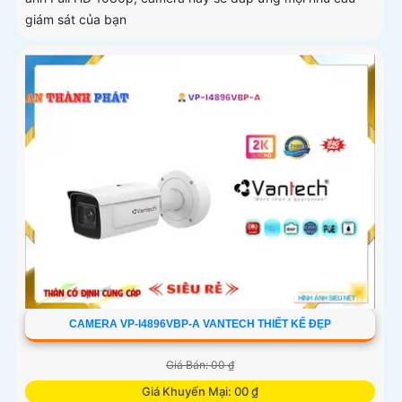
giám sát của bạn
CAMERA VP-I4896VBP-A VANTECH THIẾT KẾ ĐẸP
Giá Bán: 00 ₫
Giá Khuyến Mại: 00 ₫