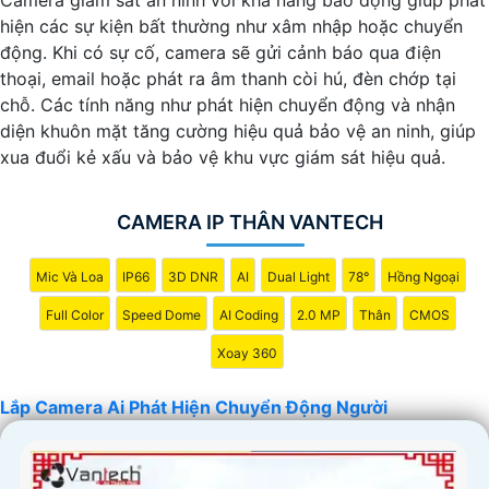
hiện các sự kiện bất thường như xâm nhập hoặc chuyển
động. Khi có sự cố, camera sẽ gửi cảnh báo qua điện
thoại, email hoặc phát ra âm thanh còi hú, đèn chớp tại
chỗ. Các tính năng như phát hiện chuyển động và nhận
diện khuôn mặt tăng cường hiệu quả bảo vệ an ninh, giúp
xua đuổi kẻ xấu và bảo vệ khu vực giám sát hiệu quả.
CAMERA IP THÂN VANTECH
Mic Và Loa
IP66
3D DNR
AI
Dual Light
78°
Hồng Ngoại
Full Color
Speed Dome
AI Coding
2.0 MP
Thân
CMOS
Xoay 360
Lắp Camera Ai Phát Hiện Chuyển Động Người