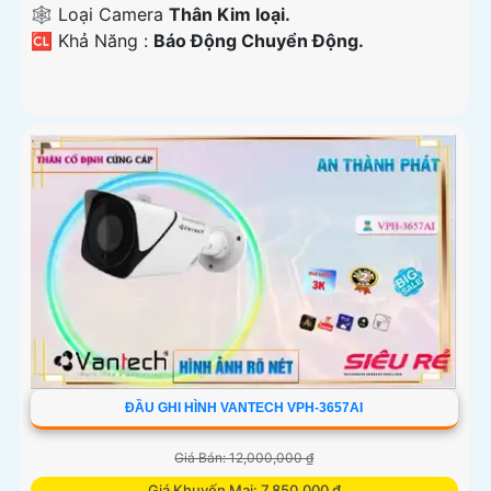
🕸️ Loại Camera
Thân Kim loại.
️🆑 Khả Năng :
Báo Động Chuyển Động.
ĐẦU GHI HÌNH VANTECH VPH-3657AI
Giá Bán: 12,000,000 ₫
Giá Khuyến Mại: 7,850,000 ₫