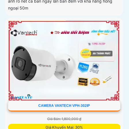
ảnh rõ nét cả ban ngày lẫn ban đêm với khả năng hồng
ngoại 50m
CAMERA VANTECH VPH-302IP
Giá Bán: 1,800,000 ₫
Giá Khuyến Mại: 30%