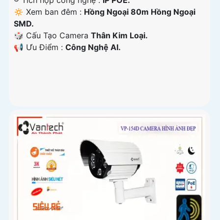
®️ Tích hợp công nghệ :
IP POE.
🔅 Xem ban đêm :
Hồng Ngoại 80m Hồng Ngoại
SMD.
🎲 Cấu Tạo Camera
Thân Kim Loại.
️📢 Ưu Điểm :
Công Nghệ AI.