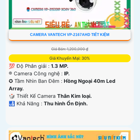
CAMERA VANTECH VP-2167AHD TIẾT KIỆM
Giá Bán: 1,200,000 ₫
Giá Khuyến Mại: 30%
💯 Độ Phân giải :
1.3 MP.
®️ Camera Công nghệ :
IP.
✪ Tầm Nhìn Ban Đêm :
Hồng Ngoại 40m Led
Array.
🎲 Thiết Kế Camera
Thân Kim loại.
️🛃 Khả Năng :
Thu hình Ổn Định.