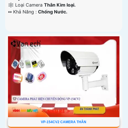
🕸️ Loại Camera
Thân Kim loại.
️↭ Khả Năng :
Chống Nước.
VP-154CV2 CAMERA THÂN