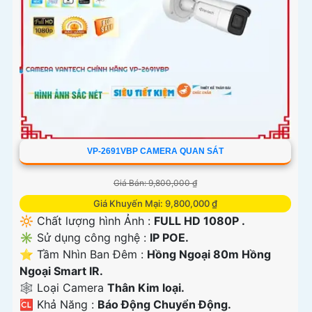
VP-2691VBP CAMERA QUAN SÁT
Giá Bán: 9,800,000 ₫
Giá Khuyến Mại: 9,800,000 ₫
🔆 Chất lượng hình Ảnh :
FULL HD 1080P .
✳️ Sử dụng công nghệ :
IP POE.
⭐ Tầm Nhìn Ban Đêm :
Hồng Ngoại 80m Hồng
Ngoại Smart IR.
🕸️ Loại Camera
Thân Kim loại.
️🆑 Khả Năng :
Báo Động Chuyển Động.