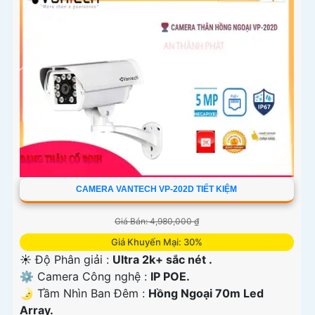
CAMERA VANTECH VP-202D TIẾT KIỆM
Giá Bán: 4,980,000 ₫
Giá Khuyến Mại: 30%
☀️ Độ Phân giải :
Ultra 2k+ sắc nét .
⚙ Camera Công nghệ :
IP POE.
🌛 Tầm Nhìn Ban Đêm :
Hồng Ngoại 70m Led
Array.