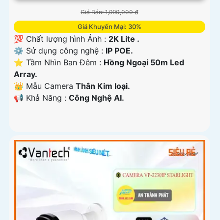
Giá Bán: 1,990,000 ₫
Giá Khuyến Mại: 30%
💯 Chất lượng hình Ảnh :
2K Lite .
⚙ Sử dụng công nghệ :
IP POE.
⭐ Tầm Nhìn Ban Đêm :
Hồng Ngoại 50m Led
Array.
👑 Mẫu Camera
Thân Kim loại.
️📢 Khả Năng :
Công Nghệ AI.