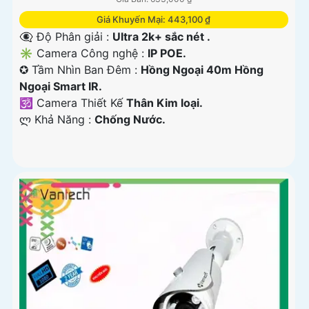
Giá Khuyến Mại: 443,100 ₫
👁️‍🗨 Độ Phân giải :
Ultra 2k+ sắc nét .
✳️ Camera Công nghệ :
IP POE.
✪ Tầm Nhìn Ban Đêm :
Hồng Ngoại 40m Hồng
Ngoại Smart IR.
🕉️ Camera Thiết Kế
Thân Kim loại.
️ლ Khả Năng :
Chống Nước.