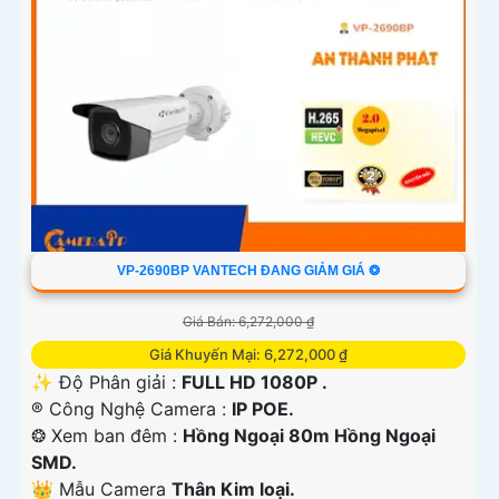
VP-2690BP VANTECH ĐANG GIẢM GIÁ ❂
Giá Bán: 6,272,000 ₫
Giá Khuyến Mại: 6,272,000 ₫
✨ Độ Phân giải :
FULL HD 1080P .
®️ Công Nghệ Camera :
IP POE.
❂ Xem ban đêm :
Hồng Ngoại 80m Hồng Ngoại
SMD.
👑 Mẫu Camera
Thân Kim loại.