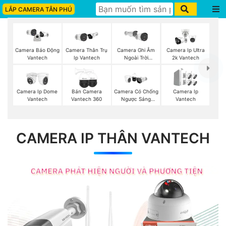
LẮP CAMERA TÂN PHÚ
Camera Thân Trụ
Camera Ghi Âm
Camera Ip Ultra
Camera Báo Động
Ip Vantech
Ngoài Trời
2k Vantech
Vantech
Vantech
Camera Ip Dome
Bán Camera
Camera Có Chống
Camera Ip
Vantech
Vantech 360
Ngược Sáng
Vantech
Vantech
CAMERA IP THÂN VANTECH