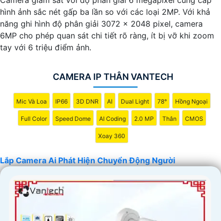
hình ảnh sắc nét gấp ba lần so với các loại 2MP. Với khả
năng ghi hình độ phân giải 3072 x 2048 pixel, camera
6MP cho phép quan sát chi tiết rõ ràng, ít bị vỡ khi zoom
tay với 6 triệu điểm ảnh.
CAMERA IP THÂN VANTECH
Mic Và Loa
IP66
3D DNR
AI
Dual Light
78°
Hồng Ngoại
Full Color
Speed Dome
AI Coding
2.0 MP
Thân
CMOS
Xoay 360
Lắp Camera Ai Phát Hiện Chuyển Động Người