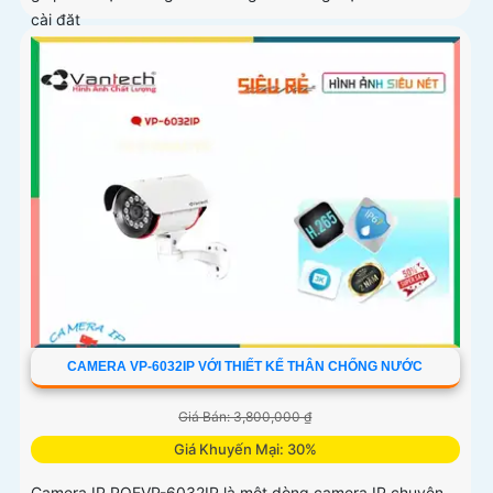
cài đặt
CAMERA VP-6032IP VỚI THIẾT KẾ THÂN CHỐNG NƯỚC
Giá Bán: 3,800,000 ₫
Giá Khuyến Mại: 30%
Camera IP POEVP-6032IP là một dòng camera IP chuyên