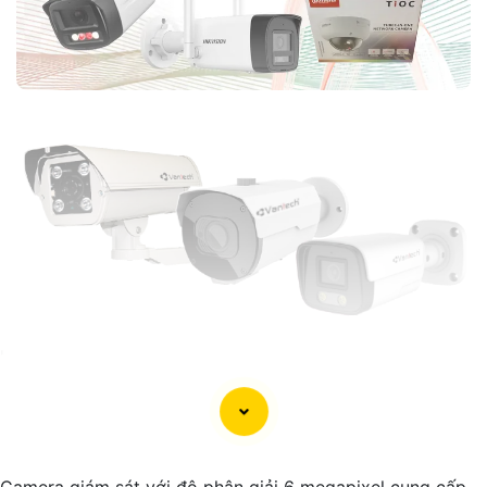
'
Camera giám sát với độ phân giải 6 megapixel cung cấp