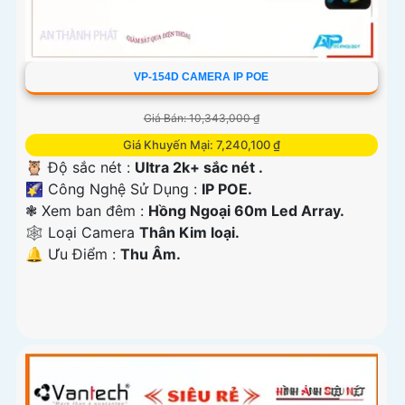
VP-154D CAMERA IP POE
Giá Bán: 10,343,000 ₫
Giá Khuyến Mại: 7,240,100 ₫
🦉 Độ sắc nét :
Ultra 2k+ sắc nét .
🌠 Công Nghệ Sử Dụng :
IP POE.
❃ Xem ban đêm :
Hồng Ngoại 60m Led Array.
🕸️ Loại Camera
Thân Kim loại.
️🔔 Ưu Điểm :
Thu Âm.