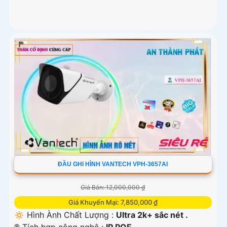
ĐẦU GHI HÌNH VANTECH VPH-3657AI
Giá Bán: 12,000,000 ₫
Giá Khuyến Mại: 7,850,000 ₫
🔅 Hình Ành Chất Lượng :
Ultra 2k+ sắc nét .