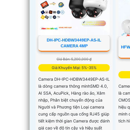
DH-IPC-HDBW3449EP-AS-IL
CAMERA 4MP
HFW
Giá Bán: 5,200,000 ₫
Giá Khuyến Mại: 5%-35%
Camera DH-IPC-HDBW3449EP-AS-IL
là dòng camera thông minhSMD 4.0,
Came
AI SSA, AcuPick, Hàng rào ảo, Xâm
là ca
nhập, Phân biệt chuyển động của
CMOS 
Người và Phương tiện Loại camera
hiệu 
cung cấp nguồn qua cổng RJ45 giúp
minh 
tiết kiệm thời gian Camera được đánh
tích 
giá cao về độ tin cậy và hiệu suất