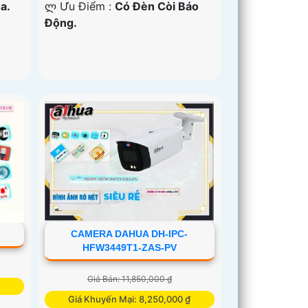
a.
️ლ Ưu Điểm :
Có Ðèn Còi Báo
Động.
CAMERA DAHUA DH-IPC-
HFW3449T1-ZAS-PV
Giá Bán: 11,850,000 ₫
Giá Khuyến Mại: 8,250,000 ₫