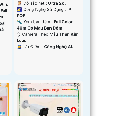
🦉 Độ sắc nét :
Ultra 2k .
Wifi.
🌠 Công Nghệ Sử Dụng :
IP
:
Full
POE.
m.
🔦 Xem ban đêm :
Full Color
oại.
40m Có Màu Ban Đêm.
Và
↕️ Camera Theo Mẫu
Thân Kim
Loại.
️👮 Ưu Điểm :
Công Nghệ AI.