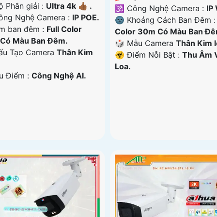
ộ Phân giải :
Ultra 4k 👍🏾 .
🕉️ Công Nghệ Camera :
IP 
ông Nghệ Camera :
IP POE.
🌚 Khoảng Cách Ban Đêm 
m ban đêm :
Full Color
Color 30m Có Màu Ban Ðê
Có Màu Ban Đêm.
🎲 Mẫu Camera
Thân Kim l
Cấu Tạo Camera
Thân Kim
️☣️ Điểm Nỗi Bật :
Thu Âm 
Loa.
Ưu Điểm :
Công Nghệ AI.