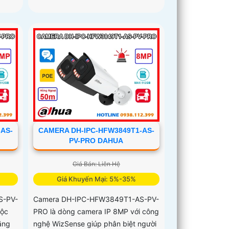
-AS-
CAMERA DH-IPC-HFW3849T1-AS-
PV-PRO DAHUA
Giá Bán: Liên Hệ
Giá Khuyến Mại: 5%-35%
S-PV-
Camera DH-IPC-HFW3849T1-AS-PV-
uộc
PRO là dòng camera IP 8MP với công
ăng
nghệ WizSense giúp phân biệt người