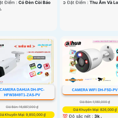
ặt Điểm :
Có Ðèn Còi Báo
️➲ Đặt Điểm :
Thu Âm Và Lo
.
CAMERA DAHUA DH-IPC-
CAMERA WIFI DH-F5D-PV
HFW3849T1-ZAS-PV
Giá Bán: 1,180,000 ₫
Giá Bán: 16,687,000 ₫
Giá Khuyến Mại: 826,000 ₫
Giá Khuyến Mại: 9,850,000 ₫
💯 Độ sắc nét :
3k .