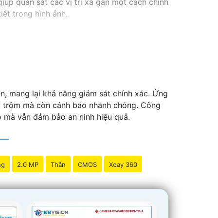
iúp quan sát các vị trí xa gần một cách chính
tiết trong hình ảnh.
, mang lại khả năng giám sát chính xác. Ứng
g trộm mà còn cảnh báo nhanh chóng. Công
eo mà vẫn đảm bảo an ninh hiệu quả.
ng
2.0 MP
Thân
CMOS
Xoay 360