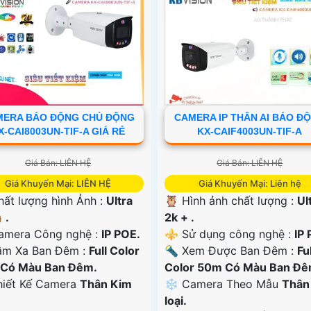
MERA BÁO ĐỘNG CHỦ ĐỘNG
CAMERA IP THÂN AI BÁO Đ
X-CAI8003UN-TIF-A GIÁ RẺ
KX-CAIF4003UN-TIF-A
Giá Bán: LIÊN HỆ
Giá Bán: LIÊN HỆ
Giá Khuyến Mại: LIÊN HỆ
Giá Khuyến Mại: Liên hệ
hất lượng hình Ảnh :
Ultra
🦉 Hình ảnh chất lượng :
Ul
 .
2k + .
amera Công nghệ :
IP POE.
⚜️ Sử dụng công nghệ :
IP 
ầm Xa Ban Đêm :
Full Color
🔦 Xem Được Ban Đêm :
Ful
Có Màu Ban Ðêm.
Color 50m Có Màu Ban Ðê
Thiết Kế Camera
Thân Kim
❄ Camera Theo Mẫu
Thân
loại.