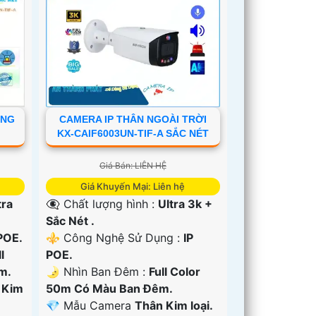
ỘNG
CAMERA IP THÂN NGOÀI TRỜI
KX-CAIF6003UN-TIF-A SẮC NÉT
Giá Bán: LIÊN HỆ
Giá Khuyến Mại: Liên hệ
tra
👁️‍🗨 Chất lượng hình :
Ultra 3k +
Sắc Nét .
POE.
⚜️ Công Nghệ Sử Dụng :
IP
l
POE.
m.
🌛 Nhìn Ban Đêm :
Full Color
 Kim
50m Có Màu Ban Ðêm.
💎 Mẫu Camera
Thân Kim loại.