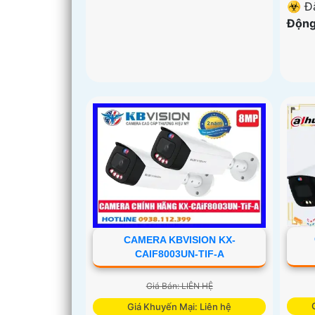
️☣️ Đ
Động
CAMERA KBVISION KX-
CAIF8003UN-TIF-A
Giá Bán: LIÊN HỆ
Giá Khuyến Mại: Liên hệ