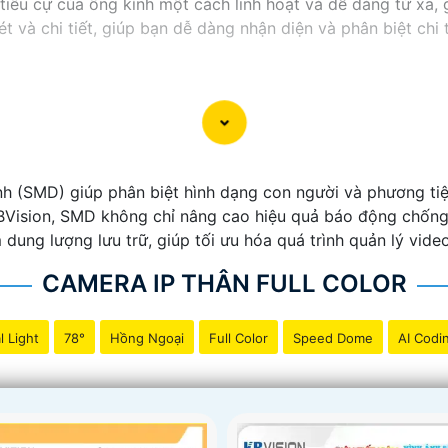
iêu cự của ống kính một cách linh hoạt và dễ dàng từ xa, g
t và chi tiết, giúp bạn dễ dàng nhận diện và phân biệt chi 
 (SMD) giúp phân biệt hình dạng con người và phương tiện
KBVision, SMD không chỉ nâng cao hiệu quả báo động chốn
dung lượng lưu trữ, giúp tối ưu hóa quá trình quản lý vid
CAMERA IP THÂN FULL COLOR
l Light
78°
Hồng Ngoại
Full Color
Speed Dome
AI Codi