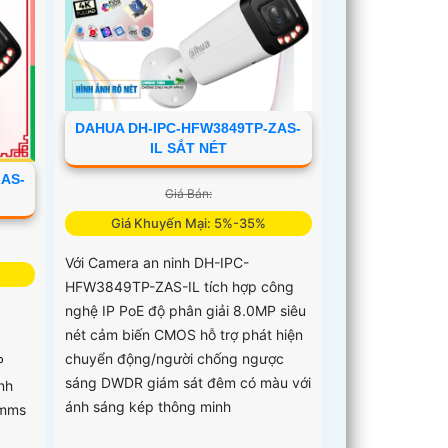
DAHUA DH-IPC-HFW3849TP-ZAS-
IL SẮT NÉT
AS-
Giá Bán:
Giá Khuyến Mại: 5%-35%
Với Camera an ninh DH-IPC-
HFW3849TP-ZAS-IL tích hợp công
nghệ IP PoE độ phân giải 8.0MP siêu
nét cảm biến CMOS hỗ trợ phát hiện
chuyển động/người chống ngược
P
sáng DWDR giám sát đêm có màu với
nh
ánh sáng kép thông minh
 mms