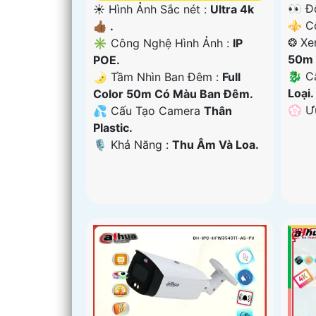
👀 Đ
☀️ Hình Ảnh Sắc nét :
Ultra 4k
⚜️ C
👍🏾 .
❂ Xe
✳️ Công Nghệ Hình Ảnh :
IP
50m 
POE.
🐉️ 
🌛 Tầm Nhìn Ban Đêm :
Full
Loại.
Color 50m Có Màu Ban Ðêm.
️💮 
💦 Cấu Tạo Camera
Thân
Plastic.
️🎙 Khả Năng :
Thu Âm Và Loa.