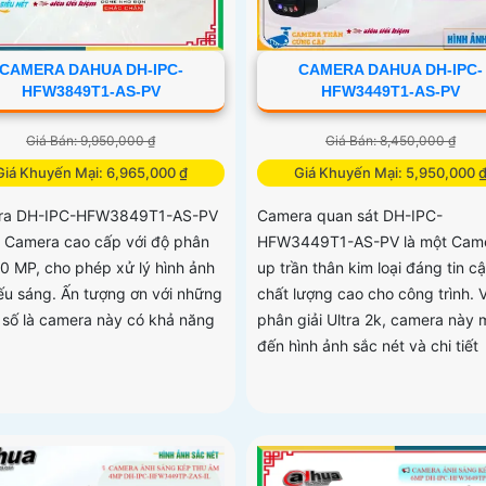
CAMERA DAHUA DH-IPC-
CAMERA DAHUA DH-IPC-
HFW3849T1-AS-PV
HFW3449T1-AS-PV
Giá Bán: 9,950,000 ₫
Giá Bán: 8,450,000 ₫
Giá Khuyến Mại: 6,965,000 ₫
Giá Khuyến Mại: 5,950,000 
ra DH-IPC-HFW3849T1-AS-PV
Camera quan sát DH-IPC-
t Camera cao cấp với độ phân
HFW3449T1-AS-PV là một Cam
8.0 MP, cho phép xử lý hình ảnh
up trần thân kim loại đáng tin c
hiếu sáng. Ấn tượng ơn với những
chất lượng cao cho công trình. V
 số là camera này có khả năng
phân giải Ultra 2k, camera này
đến hình ảnh sắc nét và chi tiết