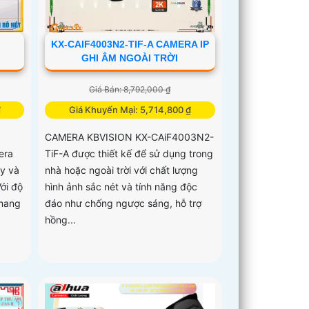
KX-CAIF4003N2-TIF-A CAMERA IP
GHI ÂM NGOÀI TRỜI
Giá Bán: 8,792,000 ₫
₫
Giá Khuyến Mại: 5,714,800 ₫
CAMERA KBVISION KX-CAiF4003N2-
era
TiF-A được thiết kế để sử dụng trong
ậy và
nhà hoặc ngoài trời với chất lượng
ới độ
hình ảnh sắc nét và tính năng độc
 mang
đáo như chống ngược sáng, hỗ trợ
hồng...