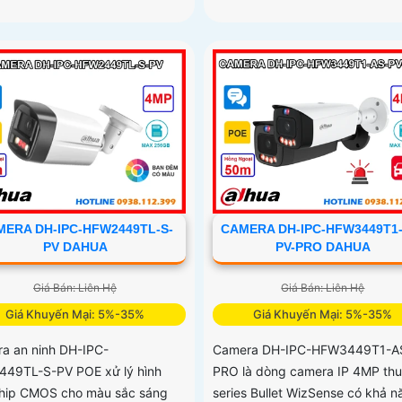
ERA DH-IPC-HFW2449TL-S-
CAMERA DH-IPC-HFW3449T1
PV DAHUA
PV-PRO DAHUA
Giá Bán: Liên Hệ
Giá Bán: Liên Hệ
Giá Khuyến Mại: 5%-35%
Giá Khuyến Mại: 5%-35%
a an ninh DH-IPC-
Camera DH-IPC-HFW3449T1-A
49TL-S-PV POE xử lý hình
PRO là dòng camera IP 4MP th
hip CMOS cho màu sắc sáng
series Bullet WizSense có khả n