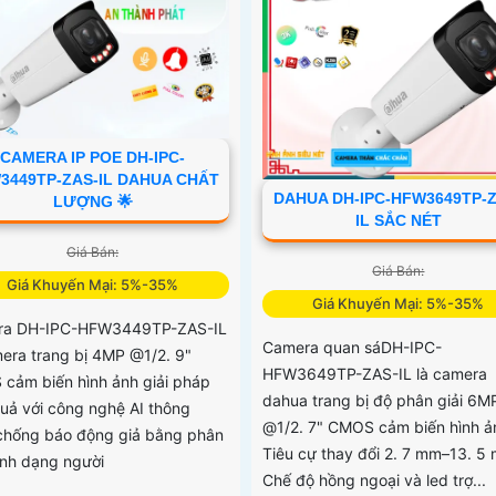
CAMERA IP POE DH-IPC-
3449TP-ZAS-IL DAHUA CHẤT
DAHUA DH-IPC-HFW3649TP-Z
LƯỢNG 🌟
IL SẮC NÉT
Giá Bán:
Giá Bán:
Giá Khuyến Mại: 5%-35%
Giá Khuyến Mại: 5%-35%
ra DH-IPC-HFW3449TP-ZAS-IL
Camera quan sáDH-IPC-
mera trang bị 4MP @1/2. 9"
HFW3649TP-ZAS-IL là camera
cảm biến hình ảnh giải pháp
dahua trang bị độ phân giải 6M
quả với công nghệ AI thông
@1/2. 7" CMOS cảm biến hình ả
chống báo động giả bằng phân
Tiêu cự thay đổi 2. 7 mm–13. 5
hình dạng người
Chế độ hồng ngoại và led trợ...