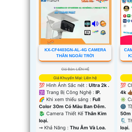
KX-CF4403GN-AL-4G CAMERA
CA
'
THÂN NGOÀI TRỜI
K
Giá Bán: LIÊN HỆ
Giá Khuyến Mại: Liên hệ
💯 Hình Ảnh Sắc nét :
Ultra 2k .
💯 C
🕉️ Trang Bị Công Nghệ :
IP.
4k 👍
🌈 Khi xem thiếu sáng :
Full
✳️ C
Color 30m Có Màu Ban Ðêm.
🌚 T
🐉️ Camera Thiết Kế
Thân Kim
50m 
loại.
🗜️ 
️⇝ Khả Năng :
Thu Âm Và Loa.
loại.