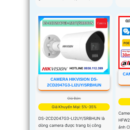
CAM
CAMERA HIKVISION DS-
2CD2047G3-LI2UY/SRBHUN
Giá Bán:
Giá Khuyến Mại: 5%-35%
Camer
DS-2CD2047G3-LI2UY/SRBHUN là
HFW24
dòng camera được trang bị công
ảnh C