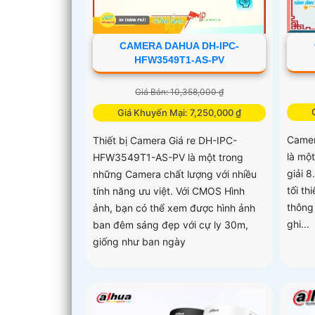
CAMERA DAHUA DH-IPC-
HFW3549T1-AS-PV
Giá Bán: 10,358,000 ₫
Giá Khuyến Mại: 7,250,000 ₫
Came
Thiết bị Camera Giá re DH-IPC-
là mộ
HFW3549T1-AS-PV là một trong
giải 
những Camera chất lượng với nhiều
tối t
tính năng ưu việt. Với CMOS Hình
thông
ảnh, bạn có thể xem được hình ảnh
ghi...
ban đêm sáng đẹp với cự ly 30m,
giống như ban ngày