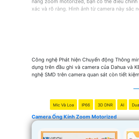
năng zoom motorized, bạn có thể điều chỉnh t
xác và rõ ràng. Hình ảnh từ camera này sắc né
Công nghệ Phát hiện Chuyển động Thông minh
dụng trên đầu ghi và camera của Dahua và 
nghệ SMD trên camera quan sát còn tiết kiệm 
Mic Và Loa
IP66
3D DNR
AI
Dua
Camera Ống Kính Zoom Motorized