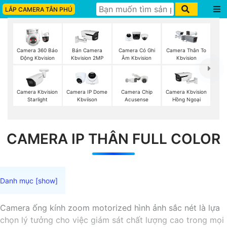
LẮP CAMERA TÂN PHÚ
Camera 360 Báo
Bán Camera
Camera Có Ghi
Camera Thân To
Động Kbvision
Kbvision 2MP
Âm Kbvision
Kbvision
Camera Kbvision
Camera IP Dome
Camera Chip
Camera Kbvision
Starlight
Kbviison
Acusense
Hồng Ngoại
CAMERA IP THÂN FULL COLOR
Camera ống kính zoom motorized hình ảnh sắc nét là lựa
chọn lý tưởng cho việc giám sát chất lượng cao trong mọi