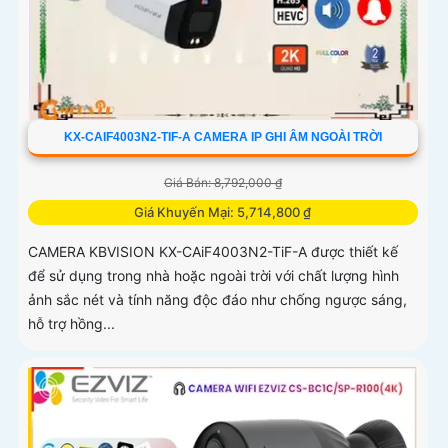
KX-CAIF4003N2-TIF-A CAMERA IP GHI ÂM NGOÀI TRỜI
Giá Bán: 8,792,000 ₫
Giá Khuyến Mại: 5,714,800 ₫
CAMERA KBVISION KX-CAiF4003N2-TiF-A được thiết kế
để sử dụng trong nhà hoặc ngoài trời với chất lượng hình
ảnh sắc nét và tính năng độc đáo như chống ngược sáng,
hỗ trợ hồng...