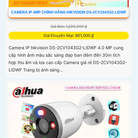
CAMERA IP 4MP CHÍNH HÃNG HIKVISION DS-2CV1043G2-LIDWF
Giá Bán: 1,230,000 ₫
Giá Khuyến Mại: 861,000 ₫
Camera IP hikvision DS-2CV1043G2-LIDWF 4.0 MP cung
cấp hình ảnh màu sắc sáng đẹp ban đêm đến 30m tích
hợp thu âm và loa cao cấp Camera giá rẻ DS-2CV1043G2-
LIDWF Trang bị ánh sáng...