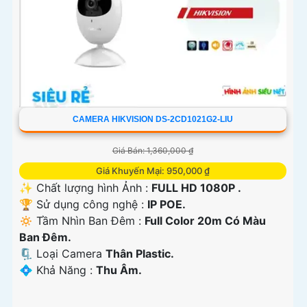
CAMERA HIKVISION DS-2CD1021G2-LIU
Giá Bán: 1,360,000 ₫
Giá Khuyến Mại: 950,000 ₫
✨ Chất lượng hình Ảnh :
FULL HD 1080P .
🏆 Sử dụng công nghệ :
IP POE.
🔅 Tầm Nhìn Ban Đêm :
Full Color 20m Có Màu
Ban Ðêm.
🗜️ Loại Camera
Thân Plastic.
️💠 Khả Năng :
Thu Âm.