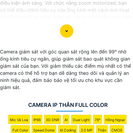
điều kiện ánh sáng. Với chức năng zoom motorized, bạn
có thể điều chỉnh tiêu cự của ống kính một cách linh hoạt
và dễ dàng từ xa, giúp quan sát các vị trí xa gần một cách
chính xác và rõ ràng. Hình ảnh từ camera này sắc nét và
chi tiết, giúp bạn dễ dàng nhận diện và phân biệt chi tiết
trong hình ảnh.
Camera giám sát với góc quan sát rộng lên đến 99° nhờ
ống kính tiêu cự ngắn, giúp giám sát bao quát không gian
giám sát của bạn. Với giảm thiểu các điểm mù nhất có thể
camera có thể hỗ trợ bạn dễ dàng theo dõi và quản lý an
ninh hiệu quả, đảm bảo bảo vệ tối ưu cho khu vực cần
giám sát.
CAMERA IP THÂN FULL COLOR
Mic Và Loa
IP66
3D DNR
AI
Dual Light
78°
Hồng Ngoại
'
Full Color
Speed Dome
AI Coding
2.0 MP
Thân
CMOS