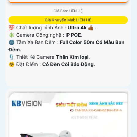
Giá Bán: LIÊN HỆ
Giá Khuyến Mại: LIÊN HỆ
💯 Chất lượng hình Ảnh :
Ultra 4k 👍🏾 .
✳️ Camera Công nghệ :
IP POE.
🌚 Tầm Xa Ban Đêm :
Full Color 50m Có Màu Ban
Ðêm.
🗜️ Thiết Kế Camera
Thân Kim loại.
️☣️ Đặt Điểm :
Có Ðèn Còi Báo Động.