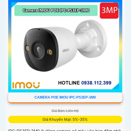
camera giá rẻ với khả năng lưu trữ dữ liệu lên đến 512GB
thông qua khe thẻ nhớ
CAMERA POE IMOU IPC-PS3EP-3M0
Giá Bán: Liên Hệ
Giá Khuyến Mại: 5%-35%
IPC-PS3EP-3M0 là dòng camera có màu vào ban đêm nhờ