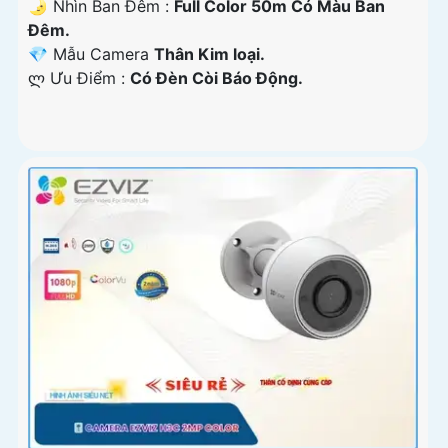
🌛 Nhìn Ban Đêm :
Full Color 50m Có Màu Ban
Ðêm.
💎 Mẫu Camera
Thân Kim loại.
️ლ Ưu Điểm :
Có Ðèn Còi Báo Động.