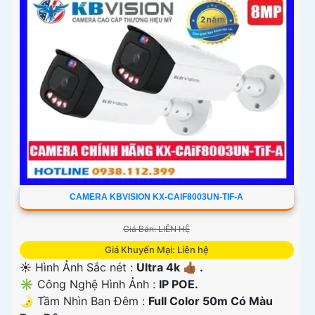
CAMERA KBVISION KX-CAIF8003UN-TIF-A
Giá Bán: LIÊN HỆ
Giá Khuyến Mại: Liên hệ
☀️ Hình Ảnh Sắc nét :
Ultra 4k 👍🏾 .
✳️ Công Nghệ Hình Ảnh :
IP POE.
🌛 Tầm Nhìn Ban Đêm :
Full Color 50m Có Màu