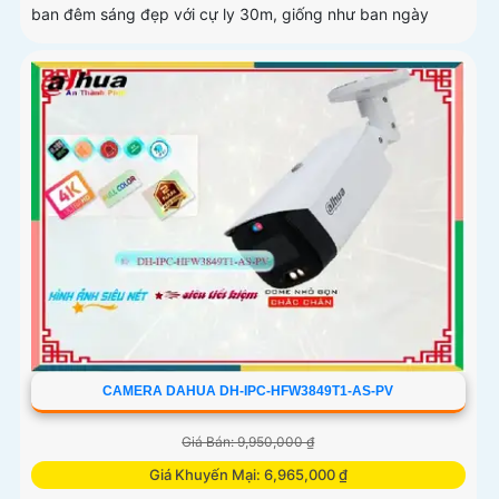
ban đêm sáng đẹp với cự ly 30m, giống như ban ngày
CAMERA DAHUA DH-IPC-HFW3849T1-AS-PV
Giá Bán: 9,950,000 ₫
Giá Khuyến Mại: 6,965,000 ₫