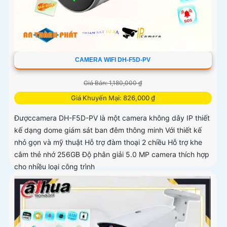
CAMERA WIFI DH-F5D-PV
Giá Bán: 1,180,000 ₫
Giá Khuyến Mại: 826,000 ₫
Đượccamera DH-F5D-PV là một camera không dây IP thiết
kế dạng dome giám sát ban đêm thông minh Với thiết kế
nhỏ gọn và mỹ thuật Hỗ trợ đàm thoại 2 chiều Hỗ trợ khe
cắm thẻ nhớ 256GB Độ phân giải 5.0 MP camera thích hợp
cho nhiều loại công trình