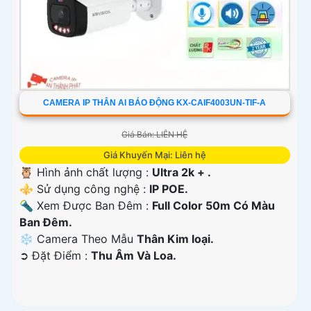
CAMERA IP THÂN AI BÁO ĐỘNG KX-CAIF4003UN-TIF-A
Giá Bán: LIÊN HỆ
Giá Khuyến Mại: Liên hệ
🦉 Hình ảnh chất lượng :
Ultra 2k + .
⚜️ Sử dụng công nghệ :
IP POE.
🔦 Xem Được Ban Đêm :
Full Color 50m Có Màu
Ban Ðêm.
❄ Camera Theo Mẫu
Thân Kim loại.
️➲ Đặt Điểm :
Thu Âm Và Loa.