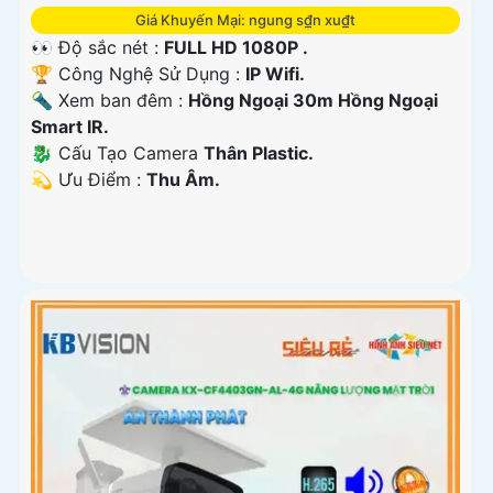
Giá Khuyến Mại: ngung s₫n xu₫t
👀 Độ sắc nét :
FULL HD 1080P .
🏆 Công Nghệ Sử Dụng :
IP Wifi.
🔦 Xem ban đêm :
Hồng Ngoại 30m Hồng Ngoại
Smart IR.
🐉️ Cấu Tạo Camera
Thân Plastic.
️💫 Ưu Điểm :
Thu Âm.