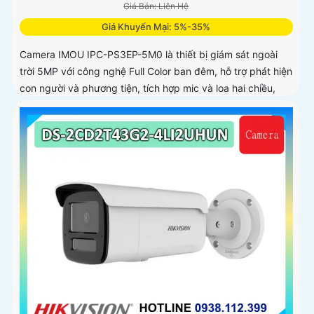
Giá Bán: Liên Hệ
Giá Khuyến Mại: 5%-35%
Camera IMOU IPC-PS3EP-5M0 là thiết bị giám sát ngoài
trời 5MP với công nghệ Full Color ban đêm, hỗ trợ phát hiện
con người và phương tiện, tích hợp mic và loa hai chiều,
kết nối PoE tiện lợi, phù hợp cho gia đình, cửa hàng và văn
phòng