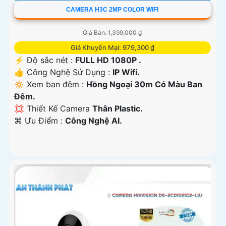
CAMERA H3C 2MP COLOR WIFI
Giá Bán: 1,399,000 ₫
Giá Khuyến Mại: 979,300 ₫
️⚡ Độ sắc nét :
FULL HD 1080P .
👍 Công Nghệ Sử Dụng :
IP Wifi.
🔅 Xem ban đêm :
Hồng Ngoại 30m Có Màu Ban
Ðêm.
💢 Thiết Kế Camera
Thân Plastic.
️⌘ Ưu Điểm :
Công Nghệ AI.