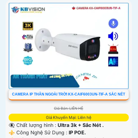
CAMERA IP THÂN NGOÀI TRỜI KX-CAIF6003UN-TIF-A SẮC NÉT
Giá Bán: LIÊN HỆ
Giá Khuyến Mại: Liên hệ
👁️‍🗨 Chất lượng hình :
Ultra 3k + Sắc Nét .
⚜️ Công Nghệ Sử Dụng :
IP POE.