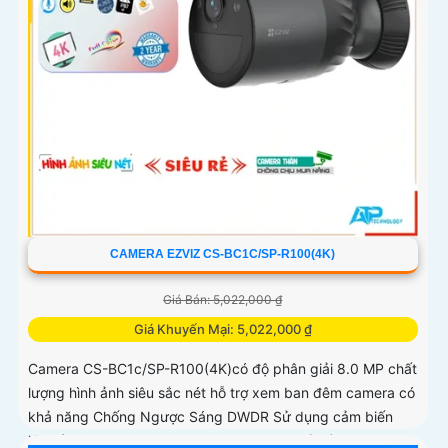
CAMERA EZVIZ CS-BC1C/SP-R100(4K)
Giá Bán: 5,022,000 ₫
Giá Khuyến Mại: 5,022,000 ₫
Camera CS-BC1c/SP-R100(4K)có độ phân giải 8.0 MP chất
lượng hình ảnh siêu sắc nét hỗ trợ xem ban đêm camera có
khả năng Chống Ngược Sáng DWDR Sử dụng cảm biến
hình ảnh CMOS camera CS-BC1c/SP-R100(4K) là một loại