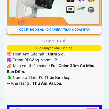
KX-CF4403GN-AL-4G CAMERA THÂN NGOÀI TRỜI
Giá Bán: LIÊN HỆ
Giá Khuyến Mại: Liên hệ
💯 Hình Ảnh Sắc nét :
Ultra 2k .
🕉️ Trang Bị Công Nghệ :
IP.
🌈 Khi xem thiếu sáng :
Full Color 30m Có Màu
Ban Ðêm.
🐉️ Camera Thiết Kế
Thân Kim loại.
️⇝ Khả Năng :
Thu Âm Và Loa.