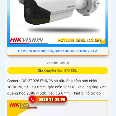
CAMERA ĐO NHIỆT ĐỘ, BÁO KHÓI DS-2TD2617-6/PA
Giá Bán: Liên Hệ
Giá Khuyến Mại: 5%-35%
Camera DS-2TD2617-6/PA sở hữu ống kính ảnh nhiệt
160×120, tiêu cự 6mm, góc nhìn 25°×18. 7° cùng ống kính
quang học 2688×1520, tiêu cự 8mm. Thiết bị hỗ trợ đo
nhiệt độ trong...