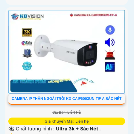
CAMERA IP THÂN NGOÀI TRỜI KX-CAIF6003UN-TIF-A SẮC NÉT
Giá Bán: LIÊN HỆ
Giá Khuyến Mại: Liên hệ
👁️‍🗨 Chất lượng hình :
Ultra 3k + Sắc Nét .