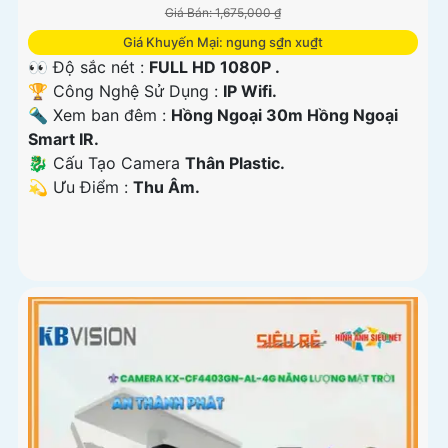
Giá Bán: 1,675,000 ₫
Giá Khuyến Mại: ngung s₫n xu₫t
👀 Độ sắc nét :
FULL HD 1080P .
🏆 Công Nghệ Sử Dụng :
IP Wifi.
🔦 Xem ban đêm :
Hồng Ngoại 30m Hồng Ngoại
Smart IR.
🐉️ Cấu Tạo Camera
Thân Plastic.
️💫 Ưu Điểm :
Thu Âm.