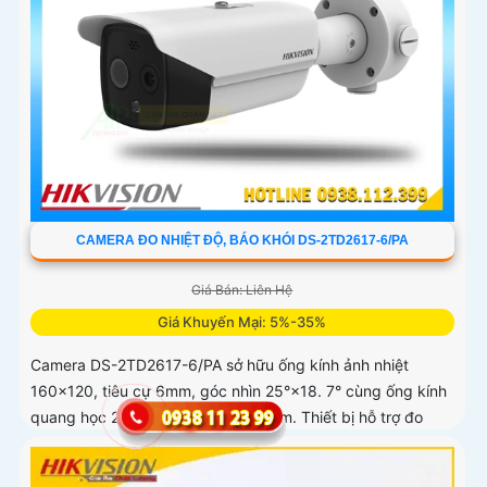
CAMERA ĐO NHIỆT ĐỘ, BÁO KHÓI DS-2TD2617-6/PA
Giá Bán: Liên Hệ
Giá Khuyến Mại: 5%-35%
Camera DS-2TD2617-6/PA sở hữu ống kính ảnh nhiệt
160×120, tiêu cự 6mm, góc nhìn 25°×18. 7° cùng ống kính
quang học 2688×1520, tiêu cự 8mm. Thiết bị hỗ trợ đo
nhiệt độ trong...