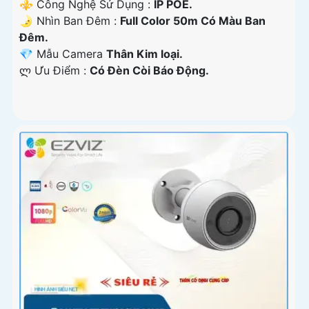
⚜️ Công Nghệ Sử Dụng :
IP POE.
🌛 Nhìn Ban Đêm :
Full Color 50m Có Màu Ban
Ðêm.
💎 Mẫu Camera
Thân Kim loại.
️ლ Ưu Điểm :
Có Ðèn Còi Báo Động.