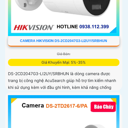
CAMERA HIKVISION DS-2CD2047G3-LI2UY/SRBHUN
Giá Bán:
Giá Khuyến Mại: 5%-35%
DS-2CD2047G3-LI2UY/SRBHUN là dòng camera được
trang bị công nghệ AcuSearch giúp hỗ trợ tìm kiếm nhanh
khi sử dụng kèm với đầu ghi hình, kèm khả năng chống
ngược sáng WDR 130dB, trang bị micro kép và loa hỗ trợ
đàm thoại 2 chiều, ống kính 4