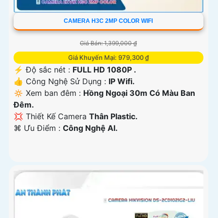
CAMERA H3C 2MP COLOR WIFI
Giá Bán: 1,399,000 ₫
Giá Khuyến Mại: 979,300 ₫
️⚡ Độ sắc nét :
FULL HD 1080P .
👍 Công Nghệ Sử Dụng :
IP Wifi.
🔅 Xem ban đêm :
Hồng Ngoại 30m Có Màu Ban
Ðêm.
💢 Thiết Kế Camera
Thân Plastic.
️⌘ Ưu Điểm :
Công Nghệ AI.