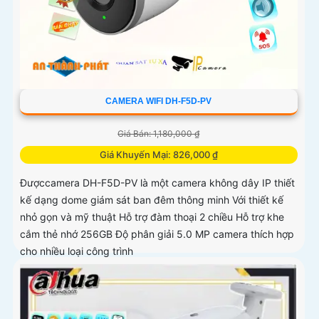
CAMERA WIFI DH-F5D-PV
Giá Bán: 1,180,000 ₫
Giá Khuyến Mại: 826,000 ₫
Đượccamera DH-F5D-PV là một camera không dây IP thiết
kế dạng dome giám sát ban đêm thông minh Với thiết kế
nhỏ gọn và mỹ thuật Hỗ trợ đàm thoại 2 chiều Hỗ trợ khe
cắm thẻ nhớ 256GB Độ phân giải 5.0 MP camera thích hợp
cho nhiều loại công trình