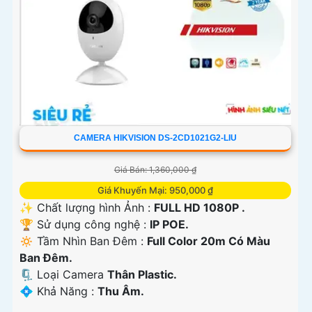
CAMERA HIKVISION DS-2CD1021G2-LIU
Giá Bán: 1,360,000 ₫
Giá Khuyến Mại: 950,000 ₫
✨ Chất lượng hình Ảnh :
FULL HD 1080P .
🏆 Sử dụng công nghệ :
IP POE.
🔅 Tầm Nhìn Ban Đêm :
Full Color 20m Có Màu
Ban Ðêm.
🗜️ Loại Camera
Thân Plastic.
️💠 Khả Năng :
Thu Âm.