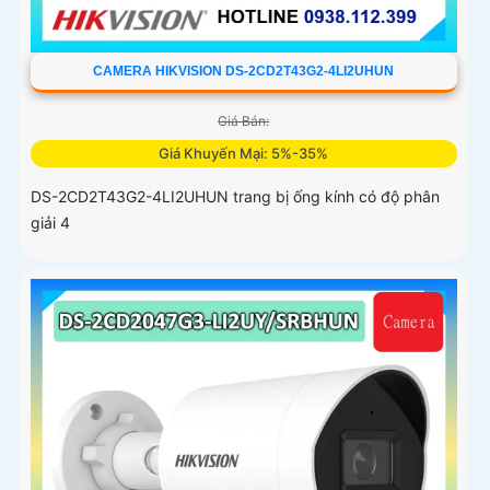
CAMERA HIKVISION DS-2CD2T43G2-4LI2UHUN
Giá Bán:
Giá Khuyến Mại: 5%-35%
DS-2CD2T43G2-4LI2UHUN trang bị ống kính có độ phân
giải 4