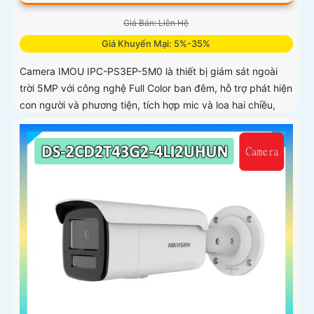
Giá Bán: Liên Hệ
Giá Khuyến Mại: 5%-35%
Camera IMOU IPC-PS3EP-5M0 là thiết bị giám sát ngoài
trời 5MP với công nghệ Full Color ban đêm, hỗ trợ phát hiện
con người và phương tiện, tích hợp mic và loa hai chiều,
kết nối PoE tiện lợi, phù hợp cho gia đình, cửa hàng và văn
phòng