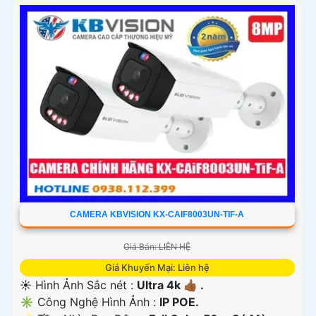
CAMERA KBVISION KX-CAIF8003UN-TIF-A
Giá Bán: LIÊN HỆ
Giá Khuyến Mại: Liên hệ
☀️ Hình Ảnh Sắc nét :
Ultra 4k 👍🏾 .
✳️ Công Nghệ Hình Ảnh :
IP POE.