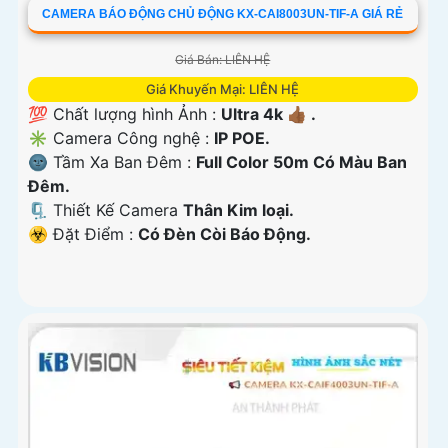
CAMERA BÁO ĐỘNG CHỦ ĐỘNG KX-CAI8003UN-TIF-A GIÁ RẺ
Giá Bán: LIÊN HỆ
Giá Khuyến Mại: LIÊN HỆ
💯 Chất lượng hình Ảnh :
Ultra 4k 👍🏾 .
✳️ Camera Công nghệ :
IP POE.
🌚 Tầm Xa Ban Đêm :
Full Color 50m Có Màu Ban
Ðêm.
🗜️ Thiết Kế Camera
Thân Kim loại.
️☣️ Đặt Điểm :
Có Ðèn Còi Báo Động.