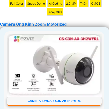
Full Color
Speed Dome
AI Coding
2.0 MP
Thân
CMOS
Xoay 360
Camera Ống Kính Zoom Motorized
CAMERA EZVIZ CS C3N A0 3H2WFRL