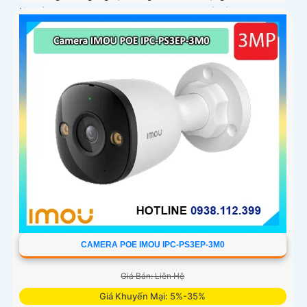
hình ảnh CMOS camera CS-BC1c/SP-R100(4K) là một loại
camera giá rẻ với khả năng lưu trữ dữ liệu lên đến 512GB
thông qua khe thẻ nhớ
CAMERA POE IMOU IPC-PS3EP-3M0
Giá Bán: Liên Hệ
Giá Khuyến Mại: 5%-35%