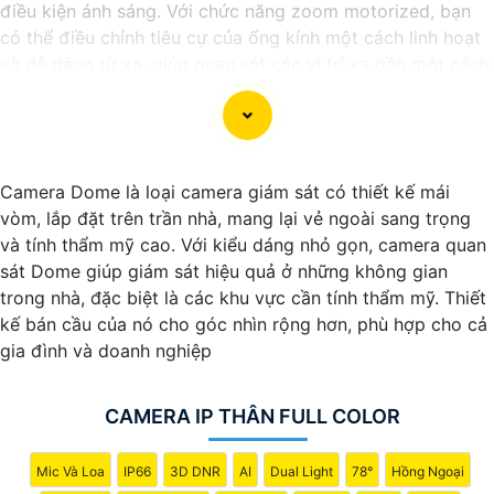
điều kiện ánh sáng. Với chức năng zoom motorized, bạn
có thể điều chỉnh tiêu cự của ống kính một cách linh hoạt
và dễ dàng từ xa, giúp quan sát các vị trí xa gần một cách
chính xác và rõ ràng. Hình ảnh từ camera này sắc nét và
chi tiết, giúp bạn dễ dàng nhận diện và phân biệt chi tiết
trong hình ảnh.
Camera Dome là loại camera giám sát có thiết kế mái
vòm, lắp đặt trên trần nhà, mang lại vẻ ngoài sang trọng
và tính thẩm mỹ cao. Với kiểu dáng nhỏ gọn, camera quan
sát Dome giúp giám sát hiệu quả ở những không gian
trong nhà, đặc biệt là các khu vực cần tính thẩm mỹ. Thiết
kế bán cầu của nó cho góc nhìn rộng hơn, phù hợp cho cả
gia đình và doanh nghiệp
CAMERA IP THÂN FULL COLOR
'
Mic Và Loa
IP66
3D DNR
AI
Dual Light
78°
Hồng Ngoại