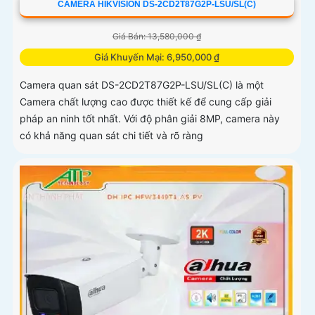
CAMERA HIKVISION DS-2CD2T87G2P-LSU/SL(C)
Giá Bán: 13,580,000 ₫
Giá Khuyến Mại: 6,950,000 ₫
Camera quan sát DS-2CD2T87G2P-LSU/SL(C) là một
Camera chất lượng cao được thiết kế để cung cấp giải
pháp an ninh tốt nhất. Với độ phân giải 8MP, camera này
có khả năng quan sát chi tiết và rõ ràng