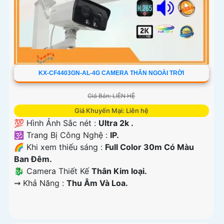
KX-CF4403GN-AL-4G CAMERA THÂN NGOÀI TRỜI
Giá Bán: LIÊN HỆ
Giá Khuyến Mại: Liên hệ
💯 Hình Ảnh Sắc nét :
Ultra 2k .
🕉️ Trang Bị Công Nghệ :
IP.
🌈 Khi xem thiếu sáng :
Full Color 30m Có Màu
Ban Ðêm.
🐉️ Camera Thiết Kế
Thân Kim loại.
️⇝ Khả Năng :
Thu Âm Và Loa.