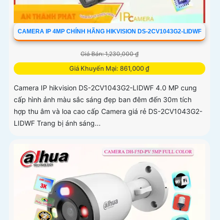
CAMERA IP 4MP CHÍNH HÃNG HIKVISION DS-2CV1043G2-LIDWF
Giá Bán: 1,230,000 ₫
Giá Khuyến Mại: 861,000 ₫
Camera IP hikvision DS-2CV1043G2-LIDWF 4.0 MP cung
cấp hình ảnh màu sắc sáng đẹp ban đêm đến 30m tích
hợp thu âm và loa cao cấp Camera giá rẻ DS-2CV1043G2-
LIDWF Trang bị ánh sáng...