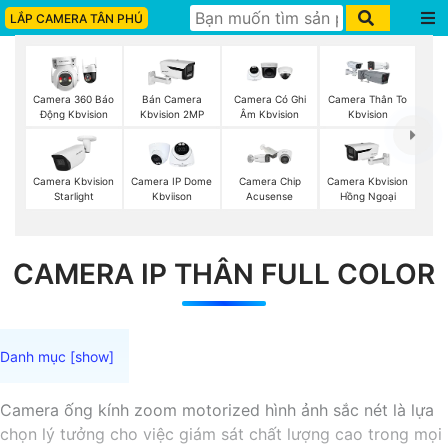
LẮP CAMERA TÂN PHÚ
Camera 360 Báo
Bán Camera
Camera Có Ghi
Camera Thân To
Động Kbvision
Kbvision 2MP
Âm Kbvision
Kbvision
Camera Kbvision
Camera IP Dome
Camera Chip
Camera Kbvision
Starlight
Kbviison
Acusense
Hồng Ngoại
CAMERA IP THÂN FULL COLOR
Camera ống kính zoom motorized hình ảnh sắc nét là lựa
chọn lý tưởng cho việc giám sát chất lượng cao trong mọi