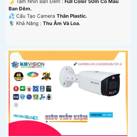
🌛 Tầm Nhìn Ban Đêm :
Full Color 50m Có Màu
Ban Ðêm.
💦 Cấu Tạo Camera
Thân Plastic.
️🎙 Khả Năng :
Thu Âm Và Loa.