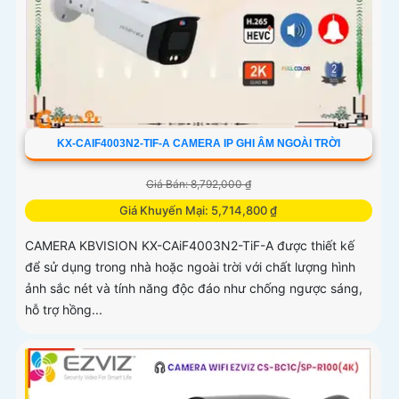
KX-CAIF4003N2-TIF-A CAMERA IP GHI ÂM NGOÀI TRỜI
Giá Bán: 8,792,000 ₫
Giá Khuyến Mại: 5,714,800 ₫
CAMERA KBVISION KX-CAiF4003N2-TiF-A được thiết kế
để sử dụng trong nhà hoặc ngoài trời với chất lượng hình
ảnh sắc nét và tính năng độc đáo như chống ngược sáng,
hỗ trợ hồng...