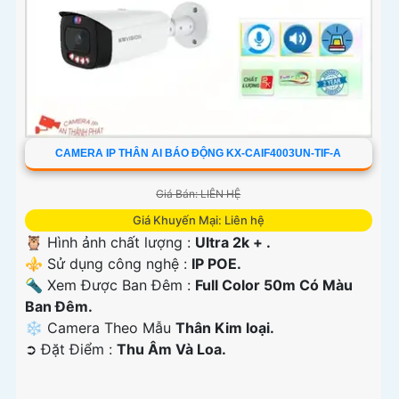
CAMERA IP THÂN AI BÁO ĐỘNG KX-CAIF4003UN-TIF-A
Giá Bán: LIÊN HỆ
Giá Khuyến Mại: Liên hệ
🦉 Hình ảnh chất lượng :
Ultra 2k + .
⚜️ Sử dụng công nghệ :
IP POE.
🔦 Xem Được Ban Đêm :
Full Color 50m Có Màu
Ban Ðêm.
❄ Camera Theo Mẫu
Thân Kim loại.
️➲ Đặt Điểm :
Thu Âm Và Loa.