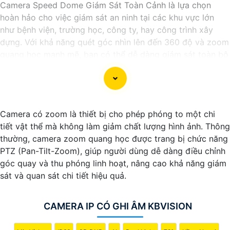
Camera Speed Dome Giám Sát Toàn Cảnh là lựa chọn
hoàn hảo cho việc giám sát an ninh tại các khu vực lớn
như bệnh viện, trường học, công ty, hay công trình xây
dựng. Với khả năng quét góc nhìn lên đến 360 độ và zoom
quang học mạnh mẽ, bạn có thể dễ dàng giám sát toàn bộ
khu vực một cách chi tiết và chính xác. Camera còn tích
hợp nhiều tính năng thông minh như nhận diện khuôn mặt,
cảnh báo chuyển động và ghi hình chất lượng cao, giúp
bạn bảo vệ tài sản và người thân một cách hiệu quả. Với
Camera có zoom là thiết bị cho phép phóng to một chi
thiết kế chắc chắn và khả năng hoạt động ổn định,
tiết vật thể mà không làm giảm chất lượng hình ảnh. Thông
Camera Speed Dome Giám Sát Toàn Cảnh đáng để bạn
thường, camera zoom quang học được trang bị chức năng
cân nhắc khi cần một giải pháp an ninh đáng tin cậy.
PTZ (Pan-Tilt-Zoom), giúp người dùng dễ dàng điều chỉnh
góc quay và thu phóng linh hoạt, nâng cao khả năng giám
sát và quan sát chi tiết hiệu quả.
CAMERA IP CÓ GHI ÂM KBVISION