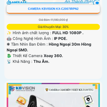
CAMERA KBVISION KX-C2007IRPN2
Giá Bán: 11,180,000 ₫
Giá Khuyến Mại: 30%
✨ Hình ảnh chất lượng :
FULL HD 1080P .
🤖️ Công Nghệ Hình Ảnh :
IP POE.
❃ Tầm Nhìn Ban Đêm :
Hồng Ngoại 30m Hồng
Ngoại SMD.
🐉️ Thiết Kế Camera
Xoay 360.
️📡 Khả Năng :
Thu Âm.