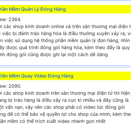
hần Mềm Quản Lý Đóng Hàng
ew: 2364.
i các shop kinh doanh online và trên sàn thương mại điện 
ì việc bị đánh tráo hàng hóa là điều thường xuyên xảy ra, v
n việc sử dụng hệ thống phần mềm quản lý đơn hàng, nhìn
ấy được quá trình đóng gói hàng hóa, kèm theo đấy là quy
ình đóng gói cũng được ghi lại một cách dễ dàng
hần Mềm Quay Video Đóng Hàng
ew: 2090.
i các shop kinh doanh trên sàn thương mại điện tử thì hiện
ạng bị tráo hàng là điều xảy ra cực kì nhiều và đây cũng là
t vấn nạn, vậy nên các shop phải có video lúc đóng gói
ng để có thể bảo vệ quyền lợi cho shop của mình, kèm the
ần mềm có thể trích xuất video nhanh gọn nhất