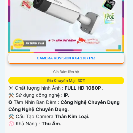
CAMERA KBVISION KX-F1307TN2
Giá Bán: liên hệ
Giá Khuyến Mại: 30%
☀️ Chất lượng hình Ảnh :
FULL HD 1080P .
⚒ Sử dụng công nghệ :
IP.
✪ Tầm Nhìn Ban Đêm :
Công Nghệ Chuyên Dụng
Công Nghệ Chuyên Dụng.
⚒ Cấu Tạo Camera
Thân Kim Loại.
️💮 Khả Năng :
Thu Âm.