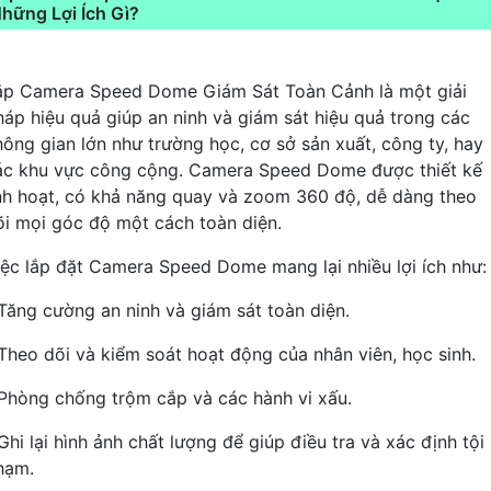
hững Lợi Ích Gì?
ắp Camera Speed Dome Giám Sát Toàn Cảnh là một giải
háp hiệu quả giúp an ninh và giám sát hiệu quả trong các
hông gian lớn như trường học, cơ sở sản xuất, công ty, hay
ác khu vực công cộng. Camera Speed Dome được thiết kế
inh hoạt, có khả năng quay và zoom 360 độ, dễ dàng theo
õi mọi góc độ một cách toàn diện.
iệc lắp đặt Camera Speed Dome mang lại nhiều lợi ích như:
 Tăng cường an ninh và giám sát toàn diện.
 Theo dõi và kiểm soát hoạt động của nhân viên, học sinh.
 Phòng chống trộm cắp và các hành vi xấu.
Ghi lại hình ảnh chất lượng để giúp điều tra và xác định tội
hạm.