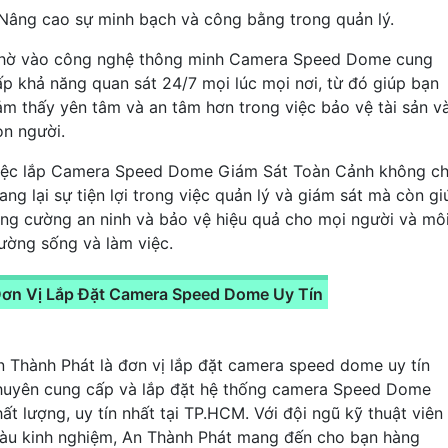
 Nâng cao sự minh bạch và công bằng trong quản lý.
hờ vào công nghệ thông minh Camera Speed Dome cung
ấp khả năng quan sát 24/7 mọi lúc mọi nơi, từ đó giúp bạn
ảm thấy yên tâm và an tâm hơn trong việc bảo vệ tài sản v
on người.
iệc lắp Camera Speed Dome Giám Sát Toàn Cảnh không ch
ang lại sự tiện lợi trong việc quản lý và giám sát mà còn gi
ăng cường an ninh và bảo vệ hiệu quả cho mọi người và mô
rường sống và làm việc.
ơn Vị Lắp Đặt Camera Speed Dome Uy Tín
n Thành Phát là đơn vị lắp đặt camera speed dome uy tín
huyên cung cấp và lắp đặt hệ thống camera Speed Dome
hất lượng, uy tín nhất tại TP.HCM. Với đội ngũ kỹ thuật viên
iàu kinh nghiệm, An Thành Phát mang đến cho bạn hàng