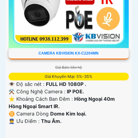
CAMERA KBVISION KX-C2204MN
Giá Bán: liên hệ
Giá Khuyến Mại: 5%-35%
👁 Độ sắc nét :
FULL HD 1080P .
⚒ Công Nghệ Camera :
IP POE.
⭐ Khoảng Cách Ban Đêm :
Hồng Ngoại 40m
Hồng Ngoại Smart IR.
♊ Camera Dòng
Dome Kim loại.
️👮 Ưu Điểm :
Thu Âm.