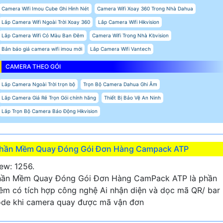
Camera Wifi Imou Cube Ghi Hình Nét
Camera Wifi Xoay 360 Trong Nhà Dahua
Lắp Camera Wifi Ngoài Trời Xoay 360
Lắp Camera Wifi Hikvision
Lắp Camera Wifi Có Màu Ban Đêm
Camera Wifi Trong Nhà Kbvision
Bản báo giá camera wifi imou mới
Lắp Camera Wifi Vantech
CAMERA THEO GÓI
Lắp Camera Ngoài Trời trọn bộ
Trọn Bộ Camera Dahua Ghi Âm
Lắp Camera Giá Rẻ Trọn Gói chính hãng
Thiết Bị Bảo Vệ An Ninh
Lắp Trọn Bộ Camera Báo Động Hikvision
hần Mềm Quay Đóng Gói Đơn Hàng Campack ATP
ew: 1256.
hần Mềm Quay Đóng Gói Đơn Hàng CamPack ATP là phần
m có tích hợp công nghệ Ai nhận diện và dọc mã QR/ bar
de khi camera quay được mã vận đơn