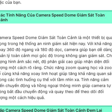
iệc của bạn.
ác Tính Năng Của Camera Speed Dome Giám Sát Toàn
Cảnh
amera Speed Dome Giám Sát Toàn Cảnh là một thiết bị qu
rọng trong hệ thống an ninh giám sát hiện nay. Với khả năng
oay 360 độ ngang và 180 độ dọc, camera giúp bạn dễ dàn
uản lý toàn cảnh mọi góc độ trong không gian giám sát. Ch
ượng hình ảnh sắc nét, độ phân giải cao giúp nhận diện đối
ượng một cách rõ ràng. Chức năng zoom quang học và zo
ố cùng khả năng xoay linh hoạt giúp tăng khả năng quan sá
rong các tình huống cụ thể với tầm nhìn xa.
Tính năng cảm
iến chuyển động và hồng ngoại thông minh giúp camera tự
ộng bắt đầu chuyển động và quay theo để theo dõi đối
ượng một cách hiệu quả.
ắp Camera Speed Dome Giám Sát Toàn Cảnh Đem Lại