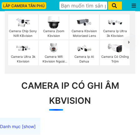
LẮP CAMERA TÂN PHÚ
Camera Chip Sony
Camera Zoom
Camera Kbvision
Camera Ip Ultra
NIR KBvision
Kbvision
Motorized Lens
3k Kbvision
Camera Wifi
Camera Ultra 3k
Camera Ip AI
Camera Có Chống
Kbvision Ngoài
Kbvision
Dahua
Trộm
Trời 360
CAMERA IP CÓ GHI ÂM
KBVISION