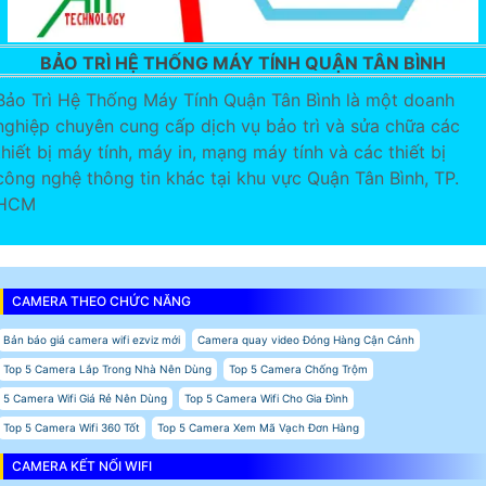
BẢO TRÌ HỆ THỐNG MÁY TÍNH QUẬN TÂN BÌNH
Bảo Trì Hệ Thống Máy Tính Quận Tân Bình là một doanh
nghiệp chuyên cung cấp dịch vụ bảo trì và sửa chữa các
thiết bị máy tính, máy in, mạng máy tính và các thiết bị
công nghệ thông tin khác tại khu vực Quận Tân Bình, TP.
HCM
CAMERA THEO CHỨC NĂNG
Bản báo giá camera wifi ezviz mới
Camera quay video Đóng Hàng Cận Cảnh
Top 5 Camera Lắp Trong Nhà Nên Dùng
Top 5 Camera Chống Trộm
5 Camera Wifi Giá Rẻ Nên Dùng
Top 5 Camera Wifi Cho Gia Đình
Top 5 Camera Wifi 360 Tốt
Top 5 Camera Xem Mã Vạch Đơn Hàng
CAMERA KẾT NỐI WIFI