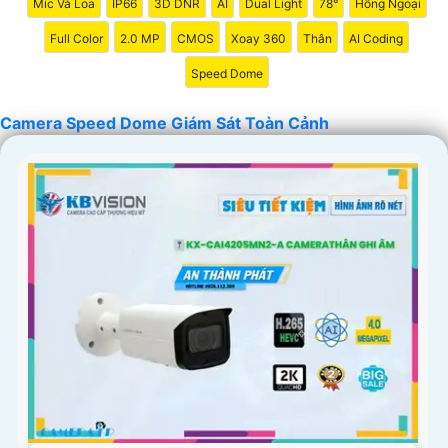
Mic Và Loa
IP66
3D DNR
AI
Dual Light
78°
Hồng Ngoại
Full Color
2.0 MP
CMOS
Xoay 360
Thân
AI Coding
'
Speed Dome
Camera Speed Dome Giám Sát Toàn Cảnh