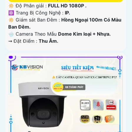
🔅 Độ Phân giải :
FULL HD 1080P .
⚛️ Trang Bị Công Nghệ :
IP.
🔅 Giám sát Ban Đêm :
Hồng Ngoại 100m Có Màu
Ban Ðêm.
🌧️ Camera Theo Mẫu
Dome Kim loại + Nhựa.
️⇝ Đặt Điểm :
Thu Âm.