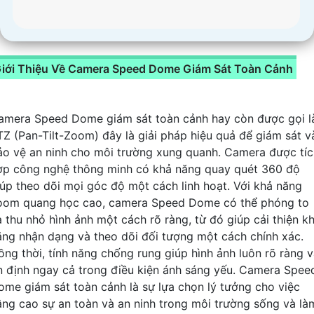
iới Thiệu Về Camera Speed Dome Giám Sát Toàn Cảnh
amera Speed Dome giám sát toàn cảnh hay còn được gọi l
TZ (Pan-Tilt-Zoom) đây là giải pháp hiệu quả để giám sát v
ảo vệ an ninh cho môi trường xung quanh. Camera được tíc
ợp công nghệ thông minh có khả năng quay quét 360 độ
iúp theo dõi mọi góc độ một cách linh hoạt. Với khả năng
oom quang học cao, camera Speed Dome có thể phóng to
à thu nhỏ hình ảnh một cách rõ ràng, từ đó giúp cải thiện k
ăng nhận dạng và theo dõi đối tượng một cách chính xác.
ồng thời, tính năng chống rung giúp hình ảnh luôn rõ ràng 
n định ngay cả trong điều kiện ánh sáng yếu. Camera Spee
ome giám sát toàn cảnh là sự lựa chọn lý tưởng cho việc
âng cao sự an toàn và an ninh trong môi trường sống và là