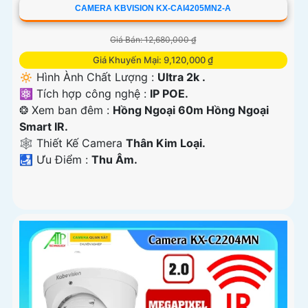
CAMERA KBVISION KX-CAI4205MN2-A
Giá Bán: 12,680,000 ₫
Giá Khuyến Mại: 9,120,000 ₫
🔅 Hình Ành Chất Lượng :
Ultra 2k .
⚛️ Tích hợp công nghệ :
IP POE.
❂ Xem ban đêm :
Hồng Ngoại 60m Hồng Ngoại
Smart IR.
🕸️ Thiết Kế Camera
Thân Kim Loại.
️🛃 Ưu Điểm :
Thu Âm.