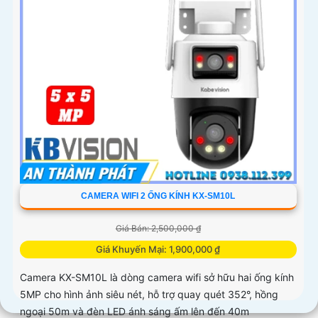
CAMERA WIFI 2 ỐNG KÍNH KX-SM10L
Giá Bán: 2,500,000 ₫
Giá Khuyến Mại: 1,900,000 ₫
Camera KX-SM10L là dòng camera wifi sở hữu hai ống kính
5MP cho hình ảnh siêu nét, hỗ trợ quay quét 352°, hồng
ngoại 50m và đèn LED ánh sáng ấm lên đến 40m