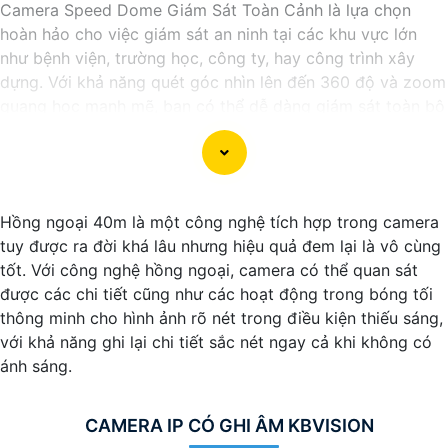
Camera Speed Dome Giám Sát Toàn Cảnh là lựa chọn
hoàn hảo cho việc giám sát an ninh tại các khu vực lớn
như bệnh viện, trường học, công ty, hay công trình xây
dựng. Với khả năng quét góc nhìn lên đến 360 độ và zoom
quang học mạnh mẽ, bạn có thể dễ dàng giám sát toàn bộ
khu vực một cách chi tiết và chính xác. Camera còn tích
hợp nhiều tính năng thông minh như nhận diện khuôn mặt,
cảnh báo chuyển động và ghi hình chất lượng cao, giúp
bạn bảo vệ tài sản và người thân một cách hiệu quả. Với
Hồng ngoại 40m là một công nghệ tích hợp trong camera
thiết kế chắc chắn và khả năng hoạt động ổn định,
tuy được ra đời khá lâu nhưng hiệu quả đem lại là vô cùng
Camera Speed Dome Giám Sát Toàn Cảnh đáng để bạn
tốt. Với công nghệ hồng ngoại, camera có thể quan sát
cân nhắc khi cần một giải pháp an ninh đáng tin cậy.
được các chi tiết cũng như các hoạt động trong bóng tối
thông minh cho hình ảnh rõ nét trong điều kiện thiếu sáng,
với khả năng ghi lại chi tiết sắc nét ngay cả khi không có
ánh sáng.
CAMERA IP CÓ GHI ÂM KBVISION