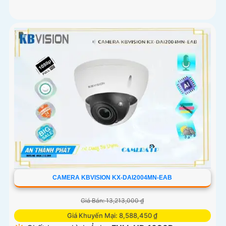
CAMERA KBVISION KX-DAI2004MN-EAB
Giá Bán: 13,213,000 ₫
Giá Khuyến Mại: 8,588,450 ₫