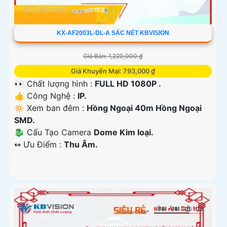
KX-AF2003L-DL-A SẮC NÉT KBVISION
Giá Bán: 1,220,000 ₫
Giá Khuyến Mại: 793,000 ₫
👀 Chất lượng hình :
FULL HD 1080P .
👍 Công Nghệ :
IP.
🔅 Xem ban đêm :
Hồng Ngoại 40m Hồng Ngoại
SMD.
🐉️ Cấu Tạo Camera
Dome Kim loại.
️↭ Ưu Điểm :
Thu Âm.