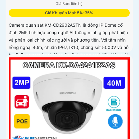
Giá Bán: liên hệ
Giá Khuyến Mại: 5%-35%
Camera quan sát KM-CD2902ASTN là dòng IP Dome cố
định 2MP tích hợp công nghệ AI thông minh giúp phát hiện
và phân loại chính xác người và phương tiện. Với tầm nhìn
hồng ngoại 40m, chuẩn IP67, IK10, chống sét 5000V và hỗ
trợ PoE, camera hoạt động ổn định trong mọi điều kiện môi
trường