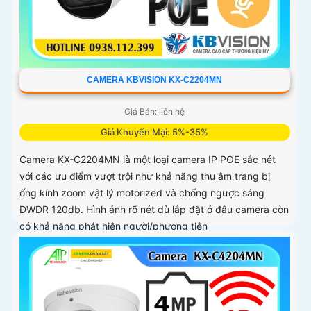
CAMERA KBVISION KX-C2204MN
Giá Bán: liên hệ
Giá Khuyến Mại: 5%-35%
Camera KX-C2204MN là một loại camera IP POE sắc nét
với các ưu điểm vượt trội như khả năng thu âm trang bị
ống kính zoom vật lý motorized và chống ngược sáng
DWDR 120db. Hình ảnh rõ nét dù lắp đặt ở đâu camera còn
có khả năng phát hiện người/phương tiện