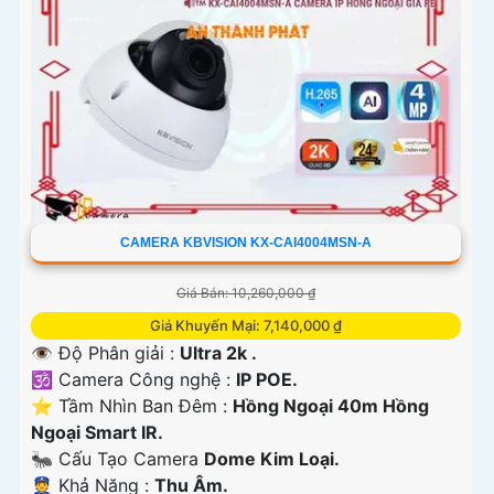
CAMERA KBVISION KX-CAI4004MSN-A
Giá Bán: 10,260,000 ₫
Giá Khuyến Mại: 7,140,000 ₫
👁 Độ Phân giải :
Ultra 2k .
🕉️ Camera Công nghệ :
IP POE.
⭐ Tầm Nhìn Ban Đêm :
Hồng Ngoại 40m Hồng
Ngoại Smart IR.
🐜 Cấu Tạo Camera
Dome Kim Loại.
️👮 Khả Năng :
Thu Âm.