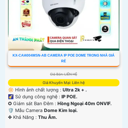
KX-CAI4004MSN-AB CAMERA IP POE DOME TRONG NHÀ GIÁ
RẺ
Giá Bán: LIÊN HỆ
Giá Khuyến Mại: Liên hệ
🔆 Hình ảnh chất lượng :
Ultra 2k + .
🌠 Sử dụng công nghệ :
IP POE.
✪ Giám sát Ban Đêm :
Hồng Ngoại 40m ONVIF.
🛡 Mẫu Camera
Dome Kim loại.
️✤ Khả Năng :
Thu Âm.