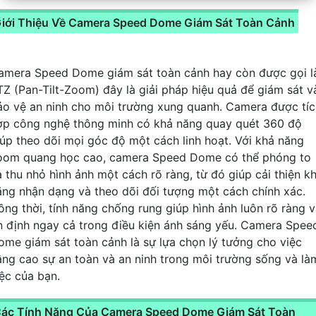
iới Thiệu Về Camera Speed Dome Giám Sát Toàn Cảnh
amera Speed Dome giám sát toàn cảnh hay còn được gọi l
TZ (Pan-Tilt-Zoom) đây là giải pháp hiệu quả để giám sát v
ảo vệ an ninh cho môi trường xung quanh. Camera được tíc
ợp công nghệ thông minh có khả năng quay quét 360 độ
iúp theo dõi mọi góc độ một cách linh hoạt. Với khả năng
oom quang học cao, camera Speed Dome có thể phóng to
à thu nhỏ hình ảnh một cách rõ ràng, từ đó giúp cải thiện k
ăng nhận dạng và theo dõi đối tượng một cách chính xác.
ồng thời, tính năng chống rung giúp hình ảnh luôn rõ ràng 
n định ngay cả trong điều kiện ánh sáng yếu. Camera Spee
ome giám sát toàn cảnh là sự lựa chọn lý tưởng cho việc
âng cao sự an toàn và an ninh trong môi trường sống và là
iệc của bạn.
ác Tính Năng Của Camera Speed Dome Giám Sát Toàn