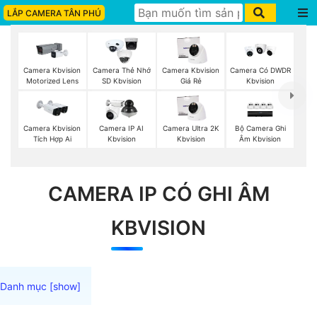
LẮP CAMERA TÂN PHÚ
Camera Kbvision
Camera Thẻ Nhớ
Camera Kbvision
Camera Có DWDR
Motorized Lens
SD Kbvision
Giá Rẻ
Kbvision
Bộ Camera Ghi
Camera Kbvision
Camera IP AI
Camera Ultra 2K
Âm Kbvision
Tích Hợp Ai
Kbvision
Kbvision
CAMERA IP CÓ GHI ÂM
KBVISION