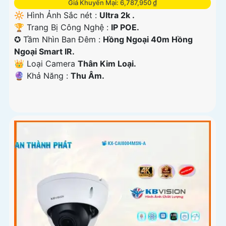
Giá Khuyến Mại: 6,787,950 ₫
🔆 Hình Ảnh Sắc nét :
Ultra 2k .
🏆 Trang Bị Công Nghệ :
IP POE.
✪ Tầm Nhìn Ban Đêm :
Hồng Ngoại 40m Hồng
Ngoại Smart IR.
👑 Loại Camera
Thân Kim Loại.
️🔮 Khả Năng :
Thu Âm.