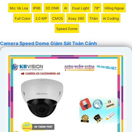
Mic Và Loa
IP66
3D DNR
AI
Dual Light
78°
Hồng Ngoại
Full Color
2.0 MP
CMOS
Xoay 360
Thân
AI Coding
'
Speed Dome
Camera Speed Dome Giám Sát Toàn Cảnh