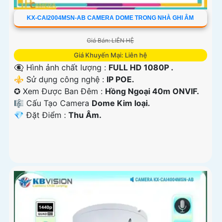
KX-CAI2004MSN-AB CAMERA DOME TRONG NHÀ GHI ÂM
Giá Bán: LIÊN HỆ
Giá Khuyến Mại: Liên hệ
👁️‍🗨 Hình ảnh chất lượng :
FULL HD 1080P .
⚜️ Sử dụng công nghệ :
IP POE.
✪ Xem Được Ban Đêm :
Hồng Ngoại 40m ONVIF.
🎼️ Cấu Tạo Camera
Dome Kim loại.
️💎 Đặt Điểm :
Thu Âm.