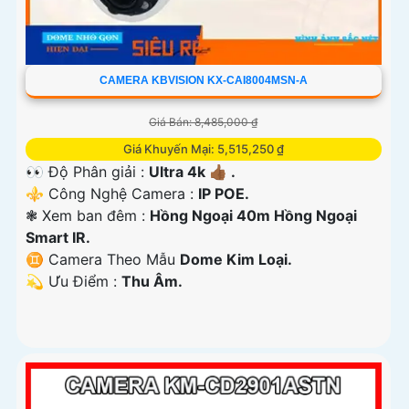
CAMERA KBVISION KX-CAI8004MSN-A
Giá Bán: 8,485,000 ₫
Giá Khuyến Mại: 5,515,250 ₫
👀 Độ Phân giải :
Ultra 4k 👍🏾 .
⚜️ Công Nghệ Camera :
IP POE.
❃ Xem ban đêm :
Hồng Ngoại 40m Hồng Ngoại
Smart IR.
♊ Camera Theo Mẫu
Dome Kim Loại.
️💫 Ưu Điểm :
Thu Âm.