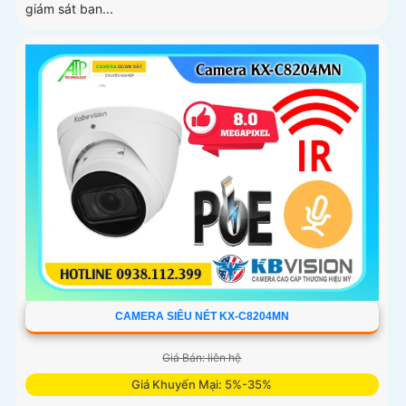
giám sát ban...
CAMERA SIÊU NÉT KX-C8204MN
Giá Bán: liên hệ
Giá Khuyến Mại: 5%-35%