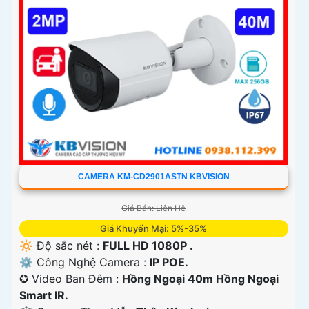
CAMERA KM-CD2901ASTN KBVISION
Giá Bán: Liên Hệ
Giá Khuyến Mại: 5%-35%
🔆 Độ sắc nét :
FULL HD 1080P .
⚙ Công Nghệ Camera :
IP POE.
✪ Video Ban Đêm :
Hồng Ngoại 40m Hồng Ngoại
Smart IR.