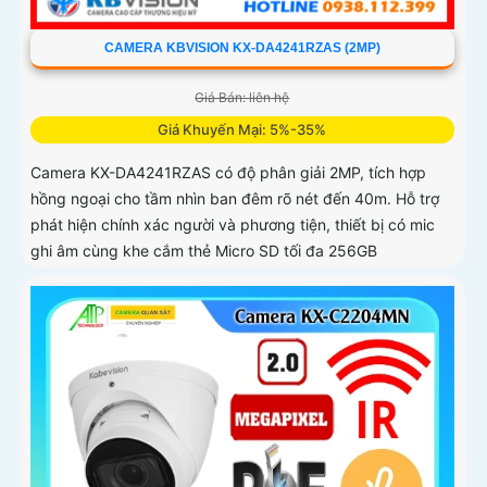
CAMERA KBVISION KX-DA4241RZAS (2MP)
Giá Bán: liên hệ
Giá Khuyến Mại: 5%-35%
Camera KX-DA4241RZAS có độ phân giải 2MP, tích hợp
hồng ngoại cho tầm nhìn ban đêm rõ nét đến 40m. Hỗ trợ
phát hiện chính xác người và phương tiện, thiết bị có mic
ghi âm cùng khe cắm thẻ Micro SD tối đa 256GB