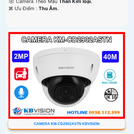
🕸️ Camera Theo Mẫu
Thân Kim loại.
️⌘ Ưu Điểm :
Thu Âm.
CAMERA KM-CD2902ASTN KBVISION