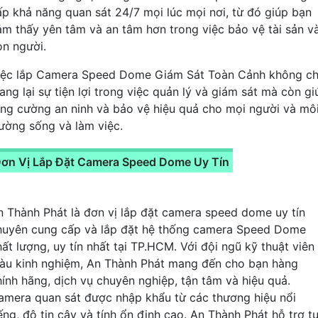
ấp khả năng quan sát 24/7 mọi lúc mọi nơi, từ đó giúp bạn
ảm thấy yên tâm và an tâm hơn trong việc bảo vệ tài sản v
on người.
iệc lắp Camera Speed Dome Giám Sát Toàn Cảnh không ch
ang lại sự tiện lợi trong việc quản lý và giám sát mà còn gi
ăng cường an ninh và bảo vệ hiệu quả cho mọi người và mô
rường sống và làm việc.
ơn Vị Lắp Đặt Camera Speed Dome Uy Tín
n Thành Phát là đơn vị lắp đặt camera speed dome uy tín
huyên cung cấp và lắp đặt hệ thống camera Speed Dome
hất lượng, uy tín nhất tại TP.HCM. Với đội ngũ kỹ thuật viên
iàu kinh nghiệm, An Thành Phát mang đến cho bạn hàng
hính hãng, dịch vụ chuyên nghiệp, tận tâm và hiệu quả.
amera quan sát được nhập khẩu từ các thương hiệu nổi
ếng, độ tin cậy và tính ổn định cao. An Thành Phát hỗ trợ t