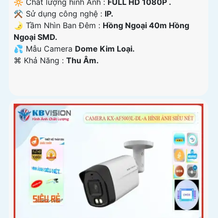
🔆 Chất lượng hình Ảnh :
FULL HD 1080P .
⚒ Sử dụng công nghệ :
IP.
🌛 Tầm Nhìn Ban Đêm :
Hồng Ngoại 40m Hồng
Ngoại SMD.
💦 Mẫu Camera
Dome Kim Loại.
️⌘ Khả Năng :
Thu Âm.