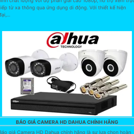
ninh chất lượng với độ phân giải cao 1080p, hỗ trợ xem trự
tiếp từ xa thông qua ứng dụng di động. Với thiết kế hiện
đại,...
BÁO GIÁ CAMERA HD DAHUA CHÍNH HÃNG
Báo giá Camera HD Dahua chính hãng là sự lựa chọn hoàn