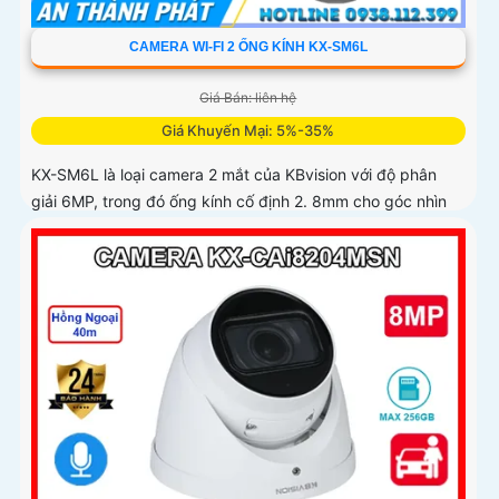
CAMERA WI-FI 2 ỐNG KÍNH KX-SM6L
Giá Bán: liên hệ
Giá Khuyến Mại: 5%-35%
KX-SM6L là loại camera 2 mắt của KBvision với độ phân
giải 6MP, trong đó ống kính cố định 2. 8mm cho góc nhìn
95° và ống kính quay quét 6mm điều khiển từ xa góc
ngang 352°