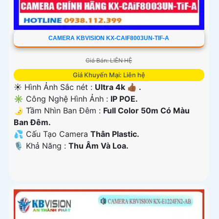
CAMERA KBVISION KX-CAIF8003UN-TIF-A
Giá Bán: LIÊN HỆ
Giá Khuyến Mại: Liên hệ
☀️ Hình Ảnh Sắc nét :
Ultra 4k 👍🏾 .
✳️ Công Nghệ Hình Ảnh :
IP POE.
🌛 Tầm Nhìn Ban Đêm :
Full Color 50m Có Màu
Ban Ðêm.
💦 Cấu Tạo Camera
Thân Plastic.
️🎙 Khả Năng :
Thu Âm Và Loa.