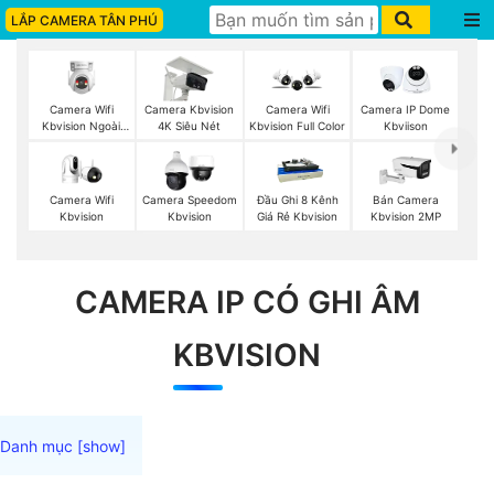
LẮP CAMERA TÂN PHÚ
Camera Wifi
Camera Kbvision
Camera Wifi
Camera IP Dome
Kbvision Ngoài
4K Siêu Nét
Kbvision Full Color
Kbviison
Trời 360
Camera Wifi
Camera Speedom
Đầu Ghi 8 Kênh
Bán Camera
Kbvision
Kbvision
Giá Rẻ Kbvision
Kbvision 2MP
CAMERA IP CÓ GHI ÂM
KBVISION