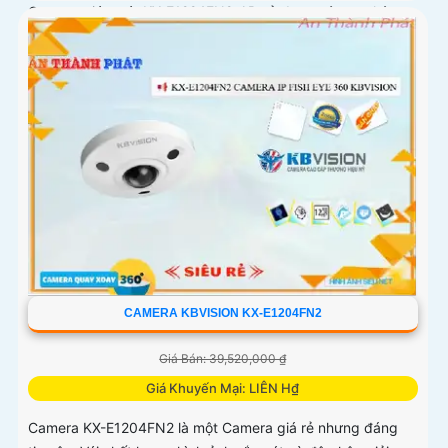
Camera giám sát KX-E1224FN2-AB sử dụng công nghệ
Starlight tiên tiến, có khả năng giám sát tốt trong môi
trường thiếu ánh sáng. Với độ phân giải HD IP, sản phẩm
này mang lại hình ảnh chất lượng cao, rõ nét
CAMERA KBVISION KX-E1204FN2
Giá Bán: 39,520,000 ₫
Giá Khuyến Mại: LIÊN H₫
Camera KX-E1204FN2 là một Camera giá rẻ nhưng đáng