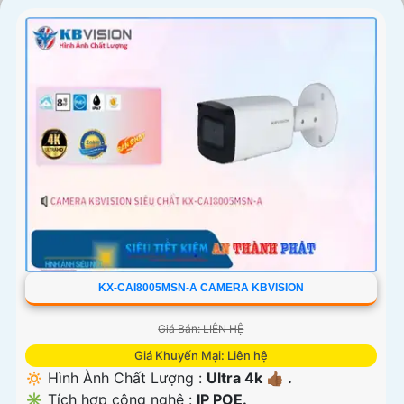
'
KX-CAI8005MSN-A CAMERA KBVISION
Giá Bán: LIÊN HỆ
Giá Khuyến Mại: Liên hệ
🔅 Hình Ành Chất Lượng :
Ultra 4k 👍🏾 .
✳️ Tích hợp công nghệ :
IP POE.