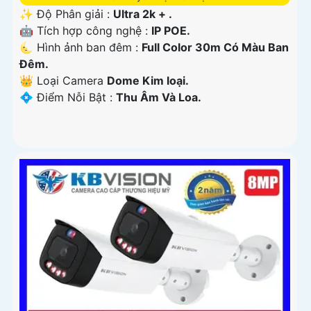
✨ Độ Phân giải :
Ultra 2k + .
🤖️ Tích hợp công nghệ :
IP POE.
🌜 Hình ảnh ban đêm :
Full Color 30m Có Màu Ban
Ðêm.
👑 Loại Camera
Dome Kim loại.
️💠 Điểm Nỗi Bật :
Thu Âm Và Loa.