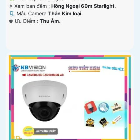
❈ Xem ban đêm :
Hồng Ngoại 60m Starlight.
🗜️ Mẫu Camera
Thân Kim loại.
️♚ Ưu Điểm :
Thu Âm.