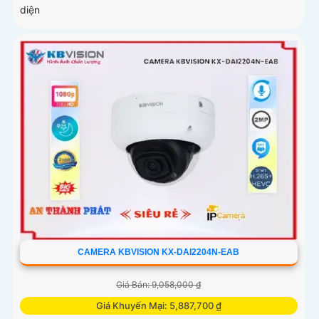
diện
CAMERA KBVISION KX-DAI2204N-EAB
Giá Bán: 9,058,000 ₫
Giá Khuyến Mại: 5,887,700 ₫