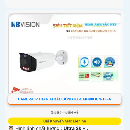
CAMERA IP THÂN AI BÁO ĐỘNG KX-CAIF4003UN-TIF-A
Giá Bán: LIÊN HỆ
Giá Khuyến Mại: Liên hệ
🦉 Hình ảnh chất lượng :
Ultra 2k + .