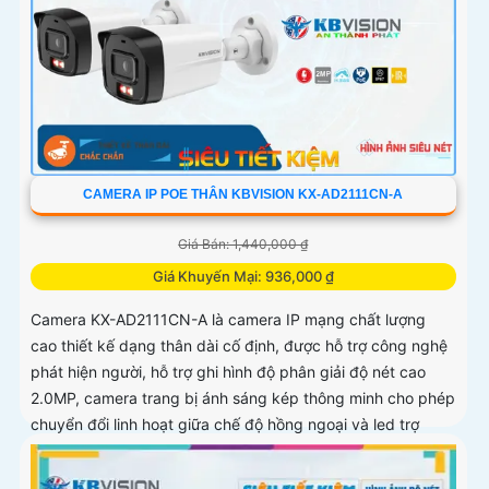
CAMERA IP POE THÂN KBVISION KX-AD2111CN-A
Giá Bán: 1,440,000 ₫
Giá Khuyến Mại: 936,000 ₫
Camera KX-AD2111CN-A là camera IP mạng chất lượng
cao thiết kế dạng thân dài cố định, được hỗ trợ công nghệ
phát hiện người, hỗ trợ ghi hình độ phân giải độ nét cao
2.0MP, camera trang bị ánh sáng kép thông minh cho phép
chuyển đổi linh hoạt giữa chế độ hồng ngoại và led trợ
sáng ban đêm, giúp giám sát bảo vệ an ninh ban đêm một
cách linh hoạt