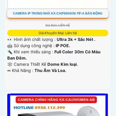
CAMERA IP TRONG NHÀ KX-CAIF6004UN-TIF-A BÁO ĐỘNG
Giá Bán: LIÊN HỆ
Giá Khuyến Mại: Liên hệ
👀 Hình ảnh chất lượng :
Ultra 3k + Sắc Nét .
🤖️ Sử dụng công nghệ :
IP POE.
🔦 Khi xem thiếu sáng :
Full Color 30m Có Màu
Ban Ðêm.
🕸️ Camera Thiết Kế
Dome Kim loại.
️↭ Khả Năng :
Thu Âm Và Loa.