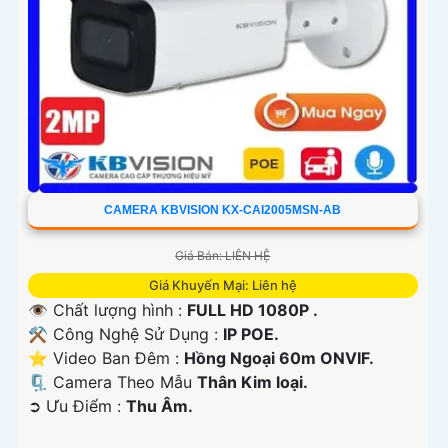
CAMERA KBVISION KX-CAI2005MSN-AB
Giá Bán: LIÊN HỆ
Giá Khuyến Mại: Liên hệ
👁 Chất lượng hình :
FULL HD 1080P .
⚒ Công Nghệ Sử Dụng :
IP POE.
⭐ Video Ban Đêm :
Hồng Ngoại 60m ONVIF.
🗜️ Camera Theo Mẫu
Thân Kim loại.
️➲ Ưu Điểm :
Thu Âm.