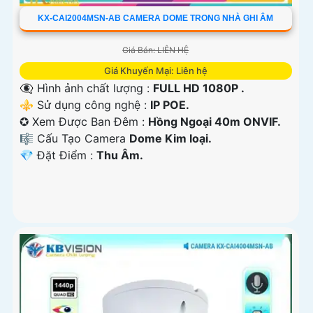
KX-CAI2004MSN-AB CAMERA DOME TRONG NHÀ GHI ÂM
Giá Bán: LIÊN HỆ
Giá Khuyến Mại: Liên hệ
👁️‍🗨 Hình ảnh chất lượng :
FULL HD 1080P .
⚜️ Sử dụng công nghệ :
IP POE.
✪ Xem Được Ban Đêm :
Hồng Ngoại 40m ONVIF.
🎼️ Cấu Tạo Camera
Dome Kim loại.
️💎 Đặt Điểm :
Thu Âm.