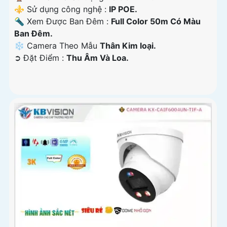
⚜️ Sử dụng công nghệ :
IP POE.
🔦 Xem Được Ban Đêm :
Full Color 50m Có Màu
Ban Ðêm.
❄ Camera Theo Mẫu
Thân Kim loại.
️➲ Đặt Điểm :
Thu Âm Và Loa.