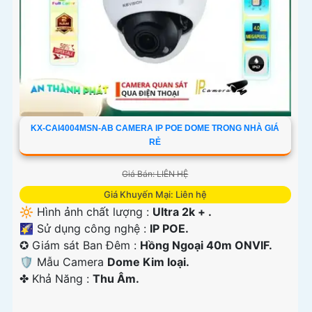
KX-CAI4004MSN-AB CAMERA IP POE DOME TRONG NHÀ GIÁ
RẺ
Giá Bán: LIÊN HỆ
Giá Khuyến Mại: Liên hệ
🔆 Hình ảnh chất lượng :
Ultra 2k + .
🌠 Sử dụng công nghệ :
IP POE.
✪ Giám sát Ban Đêm :
Hồng Ngoại 40m ONVIF.
🛡 Mẫu Camera
Dome Kim loại.
️✤ Khả Năng :
Thu Âm.