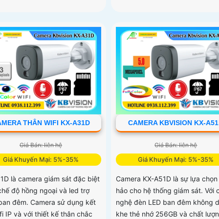
MERA THÂN WIFI KX-A31D
CAMERA KBVISION KX-A5
Giá Bán: liên hệ
Giá Bán: liên hệ
Giá Khuyến Mại: 5%-35%
Giá Khuyến Mại: 5%-35%
1D là camera giám sát đặc biệt
Camera KX-A51D là sự lựa chọn
chế độ hồng ngoại và led trợ
hảo cho hệ thống giám sát. Với 
ban đêm. Camera sử dụng kết
nghệ đèn LED ban đêm không 
fi IP và với thiết kế thân chắc
khe thẻ nhớ 256GB và chất lượ