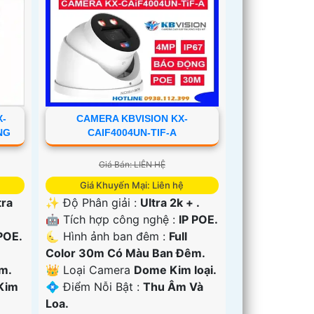
X-
CAMERA KBVISION KX-
NG
CAIF4004UN-TIF-A
Giá Bán: LIÊN HỆ
Giá Khuyến Mại: Liên hệ
tra
✨ Độ Phân giải :
Ultra 2k + .
🤖️ Tích hợp công nghệ :
IP POE.
POE.
🌜 Hình ảnh ban đêm :
Full
Color 30m Có Màu Ban Ðêm.
m.
👑 Loại Camera
Dome Kim loại.
Kim
️💠 Điểm Nỗi Bật :
Thu Âm Và
Loa.