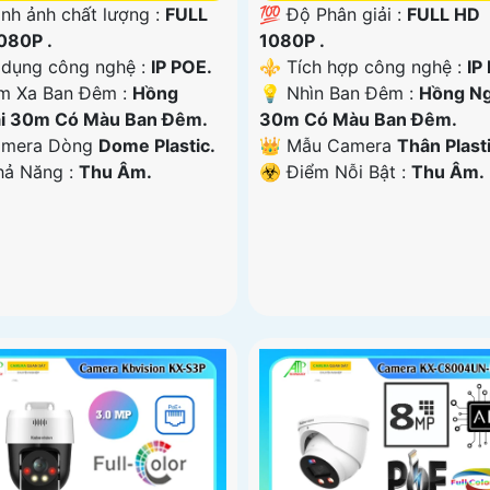
nh ảnh chất lượng :
FULL
💯 Độ Phân giải :
FULL HD
080P .
1080P .
ử dụng công nghệ :
IP POE.
⚜️ Tích hợp công nghệ :
IP
m Xa Ban Đêm :
Hồng
💡 Nhìn Ban Đêm :
Hồng Ng
i 30m Có Màu Ban Ðêm.
30m Có Màu Ban Ðêm.
amera Dòng
Dome Plastic.
👑 Mẫu Camera
Thân Plasti
Khả Năng :
Thu Âm.
️☣️ Điểm Nỗi Bật :
Thu Âm.