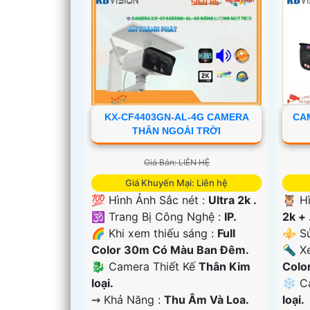
'
KX-CF4403GN-AL-4G CAMERA
CAM
THÂN NGOÀI TRỜI
Giá Bán: LIÊN HỆ
Giá Khuyến Mại: Liên hệ
💯 Hình Ảnh Sắc nét :
Ultra 2k .
🦉 H
🕉️ Trang Bị Công Nghệ :
IP.
2k + 
🌈 Khi xem thiếu sáng :
Full
⚜️ S
Color 30m Có Màu Ban Ðêm.
🔦 X
🐉️ Camera Thiết Kế
Thân Kim
Colo
loại.
❄ C
️⇝ Khả Năng :
Thu Âm Và Loa.
loại.