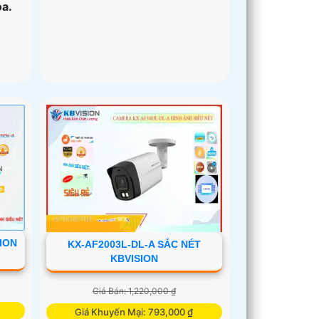
a.
ION
KX-AF2003L-DL-A SẮC NÉT
KBVISION
Giá Bán: 1,220,000 ₫
Giá Khuyến Mại: 793,000 ₫