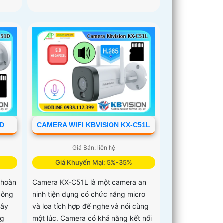
1D
CAMERA WIFI KBVISION KX-C51L
Giá Bán: liên hệ
Giá Khuyến Mại: 5%-35%
 hoàn
Camera KX-C51L là một camera an
công
ninh tiện dụng có chức năng micro
dây
và loa tích hợp để nghe và nói cùng
ng
một lúc. Camera có khả năng kết nối