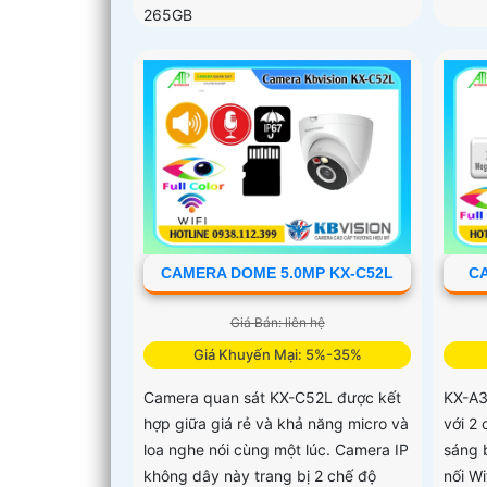
265GB
CAMERA DOME 5.0MP KX-C52L
CA
Giá Bán: liên hệ
Giá Khuyến Mại: 5%-35%
Camera quan sát KX-C52L được kết
KX-A3
hợp giữa giá rẻ và khả năng micro và
với 2 
loa nghe nói cùng một lúc. Camera IP
sáng 
không dây này trang bị 2 chế độ
nối Wi