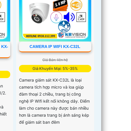
 KX-
CAMERA IP WIFI KX-C32L
Giá Bán: liên hệ
Giá Khuyến Mại: 5%-35%
Camera giám sát KX-C32L là loại
ân
camera tích hợp micro và loa giúp
/2.
đàm thoại 2 chiều, trang bị công
nghệ IP WIfi kết nối không dây. Điểm
và
làm cho camera này được bán nhiều
hiết
hơn là camera trang bị ánh sáng kép
để giám sát ban đêm