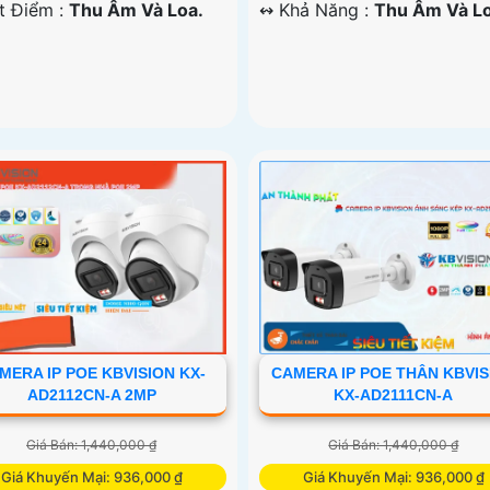
ặt Điểm :
Thu Âm Và Loa.
️↭ Khả Năng :
Thu Âm Và Lo
MERA IP POE KBVISION KX-
CAMERA IP POE THÂN KBVIS
AD2112CN-A 2MP
KX-AD2111CN-A
Giá Bán: 1,440,000 ₫
Giá Bán: 1,440,000 ₫
Giá Khuyến Mại: 936,000 ₫
Giá Khuyến Mại: 936,000 ₫