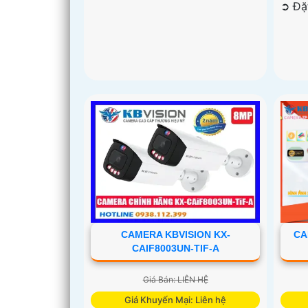
️➲ Đ
CAMERA KBVISION KX-
CA
CAIF8003UN-TIF-A
Giá Bán: LIÊN HỆ
Giá Khuyến Mại: Liên hệ