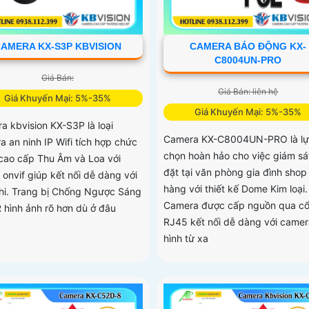
AMERA KX-S3P KBVISION
CAMERA BÁO ĐỘNG KX-
C8004UN-PRO
Giá Bán:
Giá Bán: liên hệ
Giá Khuyến Mại: 5%-35%
Giá Khuyến Mại: 5%-35%
a kbvision KX-S3P là loại
Camera KX-C8004UN-PRO là lự
a an ninh IP Wifi tích hợp chức
chọn hoàn hảo cho việc giám sá
cao cấp Thu Âm và Loa với
đặt tại văn phòng gia đình shop
 onvif giúp kết nối dễ dàng với
hàng với thiết kế Dome Kim loại.
hi. Trang bị Chống Ngược Sáng
Camera được cấp nguồn qua c
hình ảnh rõ hơn dù ở đâu
RJ45 kết nối dễ dàng với camer
hình từ xa