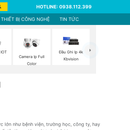
HOTLINE: 0938.112.399
THIẾT BỊ CÔNG NGHỆ
TIN TỨC
 IOT
Đầu Ghi Ip 4k
Camera Ip Full
n
Kbvision
Color
N
 lớn như bệnh viện, trường học, công ty, hay