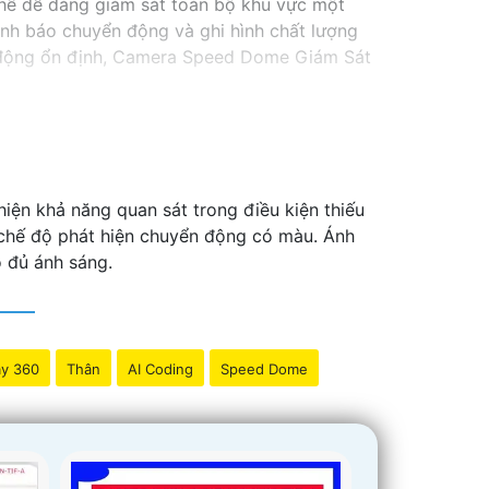
thể dễ dàng giám sát toàn bộ khu vực một
ảnh báo chuyển động và ghi hình chất lượng
ạt động ổn định, Camera Speed Dome Giám Sát
iện khả năng quan sát trong điều kiện thiếu
 chế độ phát hiện chuyển động có màu. Ánh
ó đủ ánh sáng.
y 360
Thân
AI Coding
Speed Dome