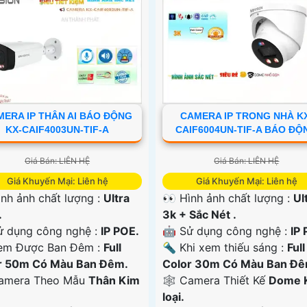
ERA IP THÂN AI BÁO ĐỘNG
CAMERA IP TRONG NHÀ K
KX-CAIF4003UN-TIF-A
CAIF6004UN-TIF-A BÁO ĐỘ
Giá Bán: LIÊN HỆ
Giá Bán: LIÊN HỆ
Giá Khuyến Mại: Liên hệ
Giá Khuyến Mại: Liên hệ
ình ảnh chất lượng :
Ultra
👀 Hình ảnh chất lượng :
Ul
.
3k + Sắc Nét .
ử dụng công nghệ :
IP POE.
🤖️ Sử dụng công nghệ :
IP 
em Được Ban Đêm :
Full
🔦 Khi xem thiếu sáng :
Full
r 50m Có Màu Ban Ðêm.
Color 30m Có Màu Ban Ðê
amera Theo Mẫu
Thân Kim
🕸️ Camera Thiết Kế
Dome 
loại.