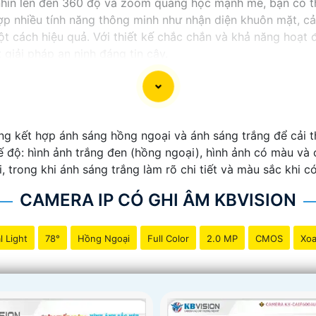
 nhìn lên đến 360 độ và zoom quang học mạnh mẽ, bạn có 
hợp nhiều tính năng thông minh như nhận diện khuôn mặt, c
một cách hiệu quả. Với thiết kế chắc chắn và khả năng ho
giải pháp an ninh đáng tin cậy.
 kết hợp ánh sáng hồng ngoại và ánh sáng trắng để cải th
 độ: hình ảnh trắng đen (hồng ngoại), hình ảnh có màu và
i, trong khi ánh sáng trắng làm rõ chi tiết và màu sắc khi c
CAMERA IP CÓ GHI ÂM KBVISION
l Light
78°
Hồng Ngoại
Full Color
2.0 MP
CMOS
Xoa