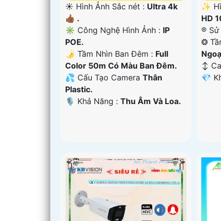
☀️ Hình Ảnh Sắc nét :
Ultra 4k
✨ Hì
👍🏾 .
HD 1
✳️ Công Nghệ Hình Ảnh :
IP
®️ S
POE.
❂ Tầ
🌛 Tầm Nhìn Ban Đêm :
Full
Ngoạ
Color 50m Có Màu Ban Ðêm.
↕️ C
💦 Cấu Tạo Camera
Thân
️💎 
Plastic.
️🎙 Khả Năng :
Thu Âm Và Loa.