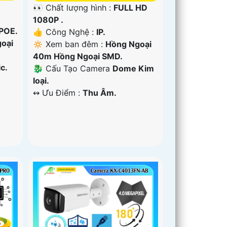
👀 Chất lượng hình :
FULL HD
1080P .
 POE.
👍 Công Nghệ :
IP.
oại
🔅 Xem ban đêm :
Hồng Ngoại
40m Hồng Ngoại SMD.
c.
🐉️ Cấu Tạo Camera
Dome Kim
loại.
️↭ Ưu Điểm :
Thu Âm.