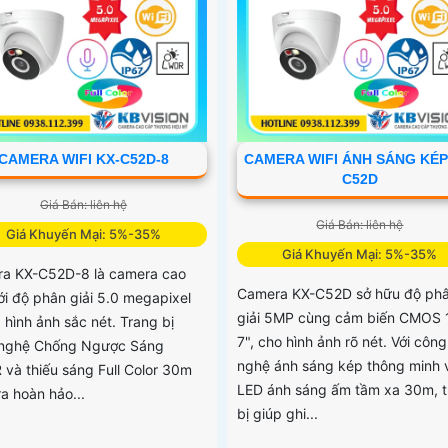
CAMERA WIFI KX-C52D-8
CAMERA WIFI ÁNH SÁNG KÉP
C52D
Giá Bán: liên hệ
Giá Bán: liên hệ
Giá Khuyến Mại: 5%-35%
Giá Khuyến Mại: 5%-35%
a KX-C52D-8 là camera cao
Camera KX-C52D sở hữu độ ph
ới độ phân giải 5.0 megapixel
giải 5MP cùng cảm biến CMOS 1
 hình ảnh sắc nét. Trang bị
7", cho hình ảnh rõ nét. Với công
nghệ Chống Ngược Sáng
nghệ ánh sáng kép thông minh 
và thiếu sáng Full Color 30m
LED ánh sáng ấm tầm xa 30m, t
a hoàn hảo...
bị giúp ghi...