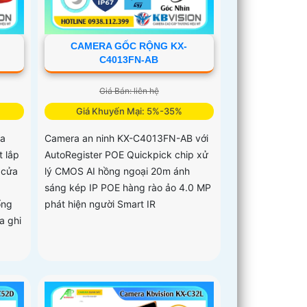
CAMERA GỐC RỘNG KX-
C4013FN-AB
Giá Bán: liên hệ
Giá Khuyến Mại: 5%-35%
a
Camera an ninh KX-C4013FN-AB với
t lắp
AutoRegister POE Quickpick chip xử
 cửa
lý CMOS AI hồng ngoại 20m ánh
sáng kép IP POE hàng rào ảo 4.0 MP
ổng
phát hiện người Smart IR
a ghi