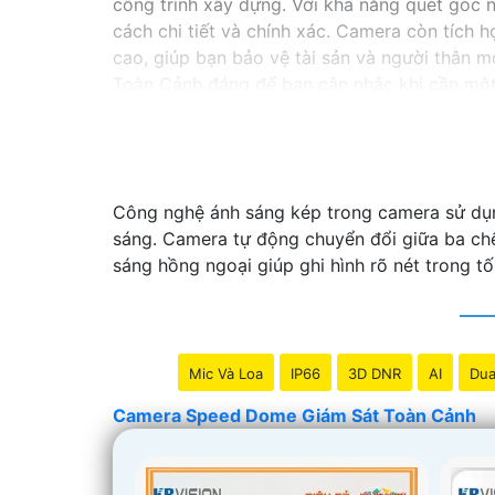
công trình xây dựng. Với khả năng quét góc
cách chi tiết và chính xác. Camera còn tích 
cao, giúp bạn bảo vệ tài sản và người thân 
Toàn Cảnh đáng để bạn cân nhắc khi cần một 
Công nghệ ánh sáng kép trong camera sử dụng
sáng. Camera tự động chuyển đổi giữa ba chế
sáng hồng ngoại giúp ghi hình rõ nét trong tố
Mic Và Loa
IP66
3D DNR
AI
Dua
Camera Speed Dome Giám Sát Toàn Cảnh