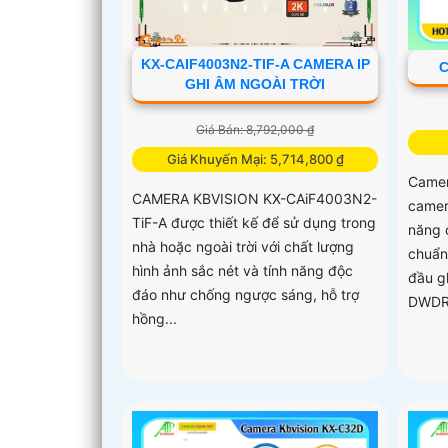
KX-CAIF4003N2-TIF-A CAMERA IP
C
GHI ÂM NGOÀI TRỜI
Giá Bán: 8,792,000 ₫
Giá Khuyến Mại: 5,714,800 ₫
Camer
CAMERA KBVISION KX-CAiF4003N2-
camer
TiF-A được thiết kế để sử dụng trong
năng 
nhà hoặc ngoài trời với chất lượng
chuẩn
hình ảnh sắc nét và tính năng độc
đầu g
đáo như chống ngược sáng, hỗ trợ
DWDR 
hồng...