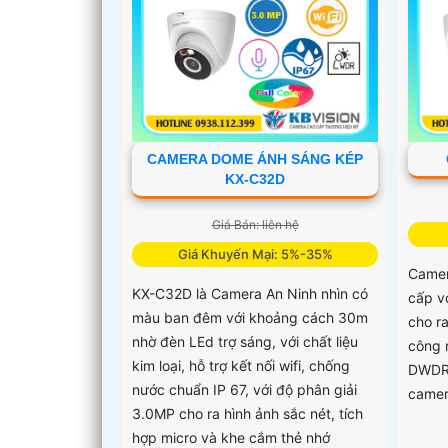
CAMERA DOME ÁNH SÁNG KÉP
KX-C32D
Giá Bán: liên hệ
Giá Khuyến Mại: 5%-35%
Camer
KX-C32D là Camera An Ninh nhìn có
cấp v
màu ban đêm với khoảng cách 30m
cho ra
nhờ đèn LEd trợ sáng, với chất liệu
công 
kim loại, hỗ trợ kết nối wifi, chống
DWDR 
nước chuẩn IP 67, với độ phân giải
camer
3.0MP cho ra hình ảnh sắc nét, tích
hợp micro và khe cắm thẻ nhớ