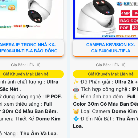
AMERA IP TRONG NHÀ KX-
CAMERA KBVISION KX-
IF6004UN-TIF-A BÁO ĐỘNG
CAIF4004UN-TIF-A
Giá Bán: LIÊN HỆ
Giá Bán: LIÊN HỆ
Giá Khuyến Mại: Liên hệ
Giá Khuyến Mại: Liên hệ
ình ảnh chất lượng :
Ultra
✨ Độ Phân giải :
Ultra 2k +
Sắc Nét .
🤖️ Tích hợp công nghệ :
IP
Sử dụng công nghệ :
IP POE.
🌜 Hình ảnh ban đêm :
Full
i xem thiếu sáng :
Full
Color 30m Có Màu Ban Ðê
r 30m Có Màu Ban Ðêm.
👑 Loại Camera
Dome Kim l
Camera Thiết Kế
Dome Kim
️💠 Điểm Nỗi Bật :
Thu Âm 
Loa.
hả Năng :
Thu Âm Và Loa.