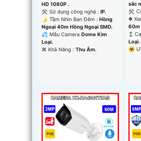
sắc n
HD 1080P .
⚒ Cô
⚒ Sử dụng công nghệ :
IP.
❃ Xe
🌛 Tầm Nhìn Ban Đêm :
Hồng
60m 
Ngoại 40m Hồng Ngoại SMD.
↕️ C
💦 Mẫu Camera
Dome Kim
Loại.
Loại.
️☣️ 
️⌘ Khả Năng :
Thu Âm.