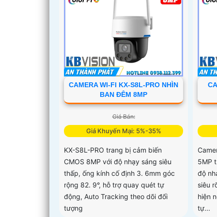
CAMERA WI-FI KX-S8L-PRO NHÌN
CA
BAN ĐÊM 8MP
Giá Bán:
Giá Khuyến Mại: 5%-35%
KX-S8L-PRO trang bị cảm biến
Camer
CMOS 8MP với độ nhạy sáng siêu
5MP t
thấp, ống kính cố định 3. 6mm góc
độ nh
rộng 82. 9°, hỗ trợ quay quét tự
siêu r
động, Auto Tracking theo dõi đối
hiện 
tượng
tự...