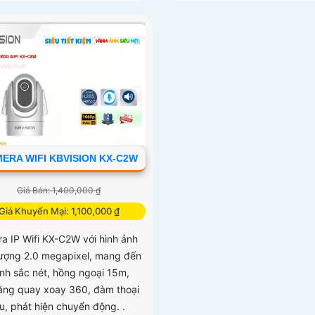
ERA WIFI KBVISION KX-C2W
Giá Bán: 1,400,000 ₫
Giá Khuyến Mại: 1,100,000 ₫
a IP Wifi KX-C2W với hình ảnh
lượng 2.0 megapixel, mang đến
ảnh sắc nét, hồng ngoại 15m,
ăng quay xoay 360, đàm thoại
ều, phát hiện chuyển động. .