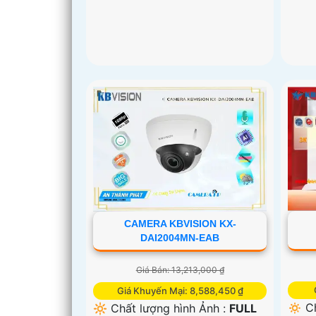
CAMERA KBVISION KX-
DAI2004MN-EAB
Giá Bán: 13,213,000 ₫
Giá Khuyến Mại: 8,588,450 ₫
🔅 C
🔆 Chất lượng hình Ảnh :
FULL