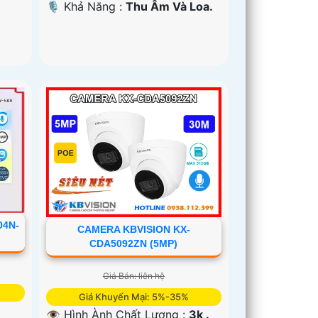
️🎙 Khả Năng :
Thu Âm Và Loa.
04N-
CAMERA KBVISION KX-
CDA5092ZN (5MP)
Giá Bán: liên hệ
Giá Khuyến Mại: 5%-35%
👁 Hình Ành Chất Lượng :
3k .