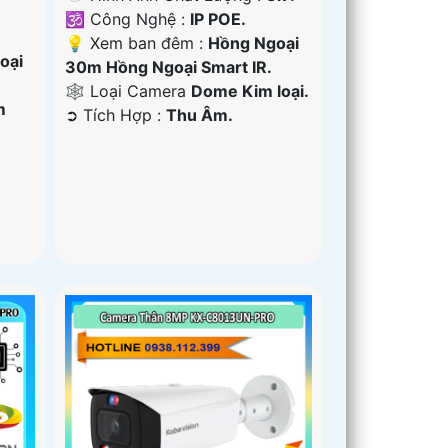
🕉️ Công Nghệ :
IP POE.
💡 Xem ban đêm :
Hồng Ngoại
oại
30m Hồng Ngoại Smart IR.
🕸️ Loại Camera
Dome Kim loại.
m
️➲ Tích Hợp :
Thu Âm.