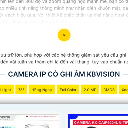
 nhìn lên đến 360 độ và zoom quang học mạnh mẽ, bạn có 
hợp nhiều tính năng thông minh như nhận diện khuôn mặt, c
một cách hiệu quả. Với thiết kế chắc chắn và khả năng ho
giải pháp an ninh đáng tin cậy.
 trữ lớn, phù hợp với các hệ thống giám sát yêu cầu ghi h
 đến vài tuần và thậm chí là đến vài tháng, tùy vào chuẩn n
CAMERA IP CÓ GHI ÂM KBVISION
l Light
78°
Hồng Ngoại
Full Color
2.0 MP
CMOS
Xoa