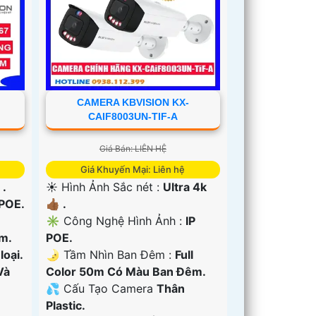
CAMERA KBVISION KX-
CAIF8003UN-TIF-A
Giá Bán: LIÊN HỆ
Giá Khuyến Mại: Liên hệ
 .
☀️ Hình Ảnh Sắc nét :
Ultra 4k
 POE.
👍🏾 .
✳️ Công Nghệ Hình Ảnh :
IP
m.
POE.
oại.
🌛 Tầm Nhìn Ban Đêm :
Full
Và
Color 50m Có Màu Ban Ðêm.
💦 Cấu Tạo Camera
Thân
Plastic.