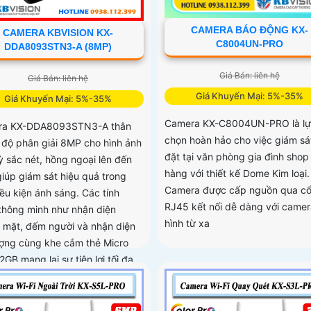
CAMERA BÁO ĐỘNG KX-
CAMERA KBVISION KX-
C8004UN-PRO
DDA8093STN3-A (8MP)
Giá Bán: liên hệ
Giá Bán: liên hệ
Giá Khuyến Mại: 5%-35%
Giá Khuyến Mại: 5%-35%
Camera KX-C8004UN-PRO là lự
ra KX-DDA8093STN3-A thân
chọn hoàn hảo cho việc giám sá
ó độ phân giải 8MP cho hình ảnh
đặt tại văn phòng gia đình shop
ỳ sắc nét, hồng ngoại lên đến
hàng với thiết kế Dome Kim loại.
iúp giám sát hiệu quả trong
Camera được cấp nguồn qua c
iều kiện ánh sáng. Các tính
RJ45 kết nối dễ dàng với camer
thông minh như nhận diện
hình từ xa
 mặt, đếm người và nhận diện
ượng cùng khe cắm thẻ Micro
GB mang lại sự tiện lợi tối đa
bảo vệ với chuẩn IP67, IK10 và
ợ PoE, camera đảm bảo hoạt
ổn định