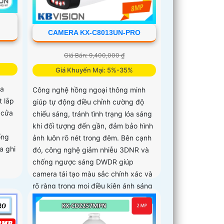
CAMERA KX-C8013UN-PRO
Giá Bán: 9,400,000 ₫
Giá Khuyến Mại: 5%-35%
a
Công nghệ hồng ngoại thông minh
t lắp
giúp tự động điều chỉnh cường độ
 cửa
chiếu sáng, tránh tình trạng lóa sáng
khi đối tượng đến gần, đảm bảo hình
ổng
ảnh luôn rõ nét trong đêm. Bên cạnh
a ghi
đó, công nghệ giảm nhiễu 3DNR và
chống ngược sáng DWDR giúp
camera tái tạo màu sắc chính xác và
rõ ràng trong mọi điều kiện ánh sáng
phức tạp như ngược sáng mạnh hay
thiếu sáng