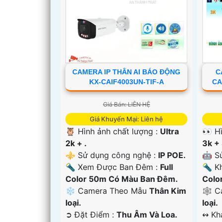
CAMERA IP THÂN AI BÁO ĐỘNG
C
'
KX-CAIF4003UN-TIF-A
CA
Giá Bán: LIÊN HỆ
Giá Khuyến Mại: Liên hệ
🦉 Hình ảnh chất lượng :
Ultra
👀 H
2k + .
3k + 
⚜️ Sử dụng công nghệ :
IP POE.
🤖️ 
🔦 Xem Được Ban Đêm :
Full
🔦 Kh
Color 50m Có Màu Ban Ðêm.
Colo
❄ Camera Theo Mẫu
Thân Kim
🕸️ 
loại.
loại.
️➲ Đặt Điểm :
Thu Âm Và Loa.
️↭ K