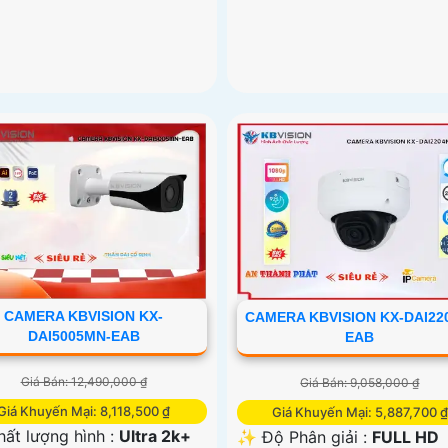
CAMERA KBVISION KX-
CAMERA KBVISION KX-DAI22
DAI5005MN-EAB
EAB
Giá Bán: 12,490,000 ₫
Giá Bán: 9,058,000 ₫
Giá Khuyến Mại: 8,118,500 ₫
Giá Khuyến Mại: 5,887,700 ₫
hất lượng hình :
Ultra 2k+
✨ Độ Phân giải :
FULL HD