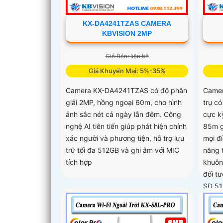
KX-DA4241TZAS CAMERA
KBVISION 2MP
Giá Bán: liên hệ
Giá Khuyến Mại: 5%-35%
Camera KX-DA4241TZAS có độ phân
Came
giải 2MP, hồng ngoại 60m, cho hình
trụ c
ảnh sắc nét cả ngày lẫn đêm. Công
cực k
nghệ AI tiên tiến giúp phát hiện chính
85m g
xác người và phương tiện, hỗ trợ lưu
mọi đ
trữ tối đa 512GB và ghi âm với MIC
năng 
tích hợp
khuôn
đối t
SD 512
được 
hỗ tr
động 