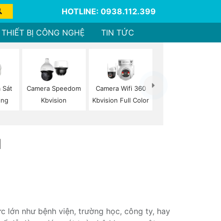
HOTLINE: 0938.112.399
THIẾT BỊ CÔNG NGHỆ
TIN TỨC
 Sát
Camera Speedom
Camera Wifi 360
ộng
Kbvision
Kbvision Full Color
n
N
 lớn như bệnh viện, trường học, công ty, hay