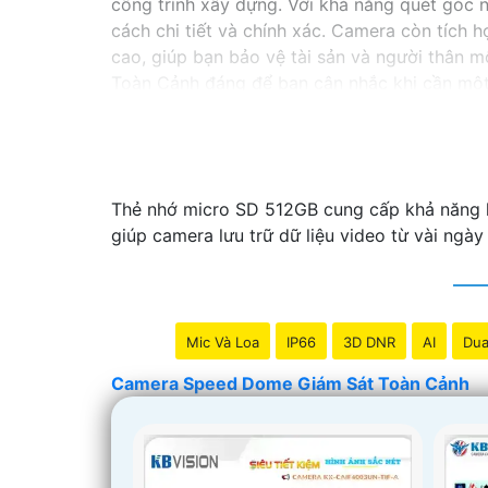
công trình xây dựng. Với khả năng quét góc
cách chi tiết và chính xác. Camera còn tích 
cao, giúp bạn bảo vệ tài sản và người thân 
Toàn Cảnh đáng để bạn cân nhắc khi cần một 
Thẻ nhớ micro SD 512GB cung cấp khả năng lưu
giúp camera lưu trữ dữ liệu video từ vài ngày
Mic Và Loa
IP66
3D DNR
AI
Dua
Camera Speed Dome Giám Sát Toàn Cảnh