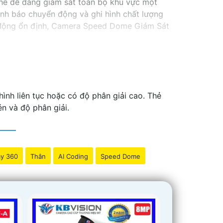
thể dễ dàng giám sát toàn bộ khu vực một
ảnh báo chuyển động và ghi hình chất lượng
ạt động ổn định, Camera Speed Dome Giám Sát
ình liên tục hoặc có độ phân giải cao. Thẻ
én và độ phân giải.
y 360
Thân
AI Coding
Speed Dome