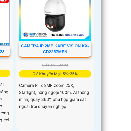
CAMERA IP 2MP KABE VISION KX-
RO
CD2257MPN
Giá Bán: Liên hệ
Giá Khuyến Mại: 5%-35%
ải
Camera PTZ 2MP zoom 25X,
sáng
Starlight, hồng ngoại 100m, AI thông
n
minh, quay 360°, phù hợp giám sát
to
ngoài trời chuyên nghiệp
hương
g còi