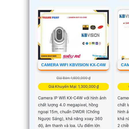
CAMERA WIFI KBVISION KX-C4W
CAM
Giá Bán: 1,600,000 ₫
Giá Khuyến Mại: 1,300,000 ₫
Camera IP Wifi KX-C4W với hình ảnh
Camer
chất lượng 4.0 megapixel, hồng
chất 
ngoại 15m, chuẩn DWDR (Chống
hình 
Ngược Sáng), khả năng xoay 360
khả n
độ, âm thanh và loa. Ưu điểm lớn
2 chi