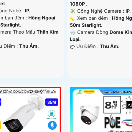
ét .
1080P .
ng Nghệ :
IP.
✳️ Công Nghệ Camera :
IP.
m ban đêm :
Hồng Ngoại
🌜 Xem ban đêm :
Hồng Ng
Starlight.
50m Starlight.
amera Theo Mẫu
Thân Kim
🌧️ Camera Dòng
Dome Ki
Loại.
Ưu Điểm :
Thu Âm.
️ლ Ưu Điểm :
Thu Âm.