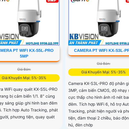
MERA PT WIFI KX-S5L-PRO
CAMERA PT WIFI KX-S3L-P
5MP
Giá Bán:
Giá Bán:
Giá Khuyến Mại: 5%-35%
Giá Khuyến Mại: 5%-35%
Camera KX-S3L-PRO độ phân gi
a WiFi quay quét KX-S5L-PRO
3MP, cảm biến CMOS, độ nhạy 
rang bị cảm biến 1/1. 8" cùng
cực thấp cho hình ảnh rõ nét ba
ạy sáng giúp ghi hình ban đêm
đêm. Tích hợp WiFi 6, hỗ trợ Au
õ. Tích hợp Auto Tracking, phát
Tracking, phát hiện người và p
người, phương tiện, quay quét
tiện, đàm thoại 2 chiều, báo độn
hú, đèn chớp