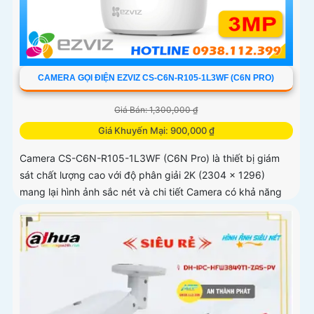
CAMERA GỌI ĐIỆN EZVIZ CS-C6N-R105-1L3WF (C6N PRO)
Giá Bán: 1,300,000 ₫
Giá Khuyến Mại: 900,000 ₫
Camera CS-C6N-R105-1L3WF (C6N Pro) là thiết bị giám
sát chất lượng cao với độ phân giải 2K (2304 × 1296)
mang lại hình ảnh sắc nét và chi tiết Camera có khả năng
quay xoay 360 độ đàm thoại 2 chiều tích hợp nút gọi điện
cảm ứng tiện lợi giúp bạn dễ dàng tương tác từ xa Ngoài
ra camera còn được trang bị công nghệ phát hiện chuyển
động thông minh tăng cường an ninh cho không gian của
bạn. Loại Camera quan sát Wifi Không Dây CS-C6N-R105-
1L3WF 3