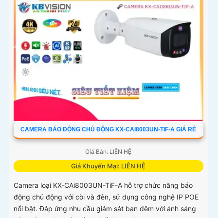
CAMERA BÁO ĐỘNG CHỦ ĐỘNG KX-CAI8003UN-TIF-A GIÁ RẺ
Giá Bán: LIÊN HỆ
Giá Khuyến Mại: LIÊN HỆ
Camera loại KX-CAi8003UN-TiF-A hỗ trợ chức năng báo
động chủ động với còi và đèn, sử dụng công nghệ IP POE
nổi bật. Đáp ứng nhu cầu giám sát ban đêm với ánh sáng