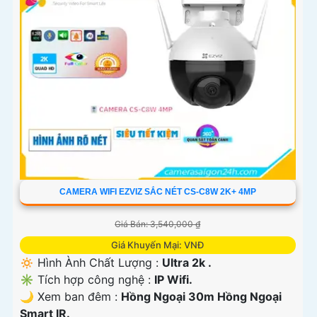
CAMERA WIFI EZVIZ SẮC NÉT CS-C8W 2K+ 4MP
Giá Bán: 3,540,000 ₫
Giá Khuyến Mại: VNĐ
🔅 Hình Ành Chất Lượng :
Ultra 2k .
✳️ Tích hợp công nghệ :
IP Wifi.
🌙 Xem ban đêm :
Hồng Ngoại 30m Hồng Ngoại
Smart IR.