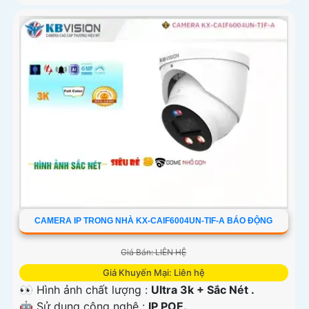
CAMERA IP TRONG NHÀ KX-CAIF6004UN-TIF-A BÁO ĐỘNG
Giá Bán: LIÊN HỆ
Giá Khuyến Mại: Liên hệ
👀 Hình ảnh chất lượng :
Ultra 3k + Sắc Nét .
🤖️ Sử dụng công nghệ :
IP POE.