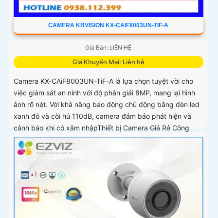
CAMERA KBVISION KX-CAIF8003UN-TIF-A
Giá Bán: LIÊN HỆ
Giá Khuyến Mại: Liên hệ
Camera KX-CAiF8003UN-TiF-A là lựa chọn tuyệt vời cho
việc giám sát an ninh với độ phân giải 8MP, mang lại hình
ảnh rõ nét. Với khả năng báo động chủ động bằng đèn led
xanh đỏ và còi hú 110dB, camera đảm bảo phát hiện và
cảnh báo khi có xâm nhậpThiết bị Camera Giá Rẻ Công
Nghệ POE KX-CAiF8003UN-TiF-A tích hợp chức năng cao
cấp Thu Âm Và Loa rõ ràng để mang lại trải nghiệm hình
ảnh và âm thanh tốt nhất