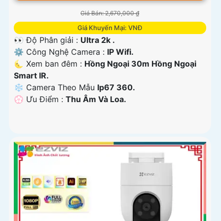
Giá Bán: 2,670,000 ₫
Giá Khuyến Mại: VNĐ
👀 Độ Phân giải :
Ultra 2k .
⚙ Công Nghệ Camera :
IP Wifi.
🌜 Xem ban đêm :
Hồng Ngoại 30m Hồng Ngoại
Smart IR.
❄ Camera Theo Mẫu
Ip67 360.
️💮 Ưu Điểm :
Thu Âm Và Loa.