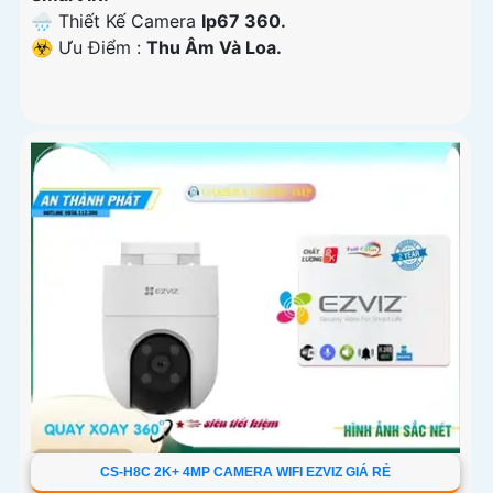
🌧️ Thiết Kế Camera
Ip67 360.
️☣️ Ưu Điểm :
Thu Âm Và Loa.
CS-H8C 2K+ 4MP CAMERA WIFI EZVIZ GIÁ RẺ