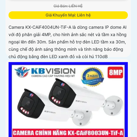
Giá Bán: LIÊN HỆ
Giá Khuyến Mại: Liên hệ
Camera KX-CAiF4004UN-TiF-A là dòng camera IP dome AI
với độ phân giải 4MP, cho hình ảnh sắc nét và tầm xa hồng
ngoại lên đến 30m. Sản phẩm hỗ trợ đèn LED tầm xa 30m,
cùng chế độ ánh sáng thông minh và tính năng báo động
chủ động bằng đèn LED xanh đỏ và còi hú 110dB