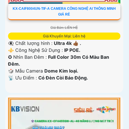
KX-CAIF8004UN-TIF-A CAMERA CÔNG NGHỆ AI THÔNG MINH
GIÁ RẺ
Giá Bán: LIÊN HỆ
Giá Khuyến Mại: Liên hệ
👁️‍🗨 Chất lượng hình :
Ultra 4k 👍🏾 .
⚜️ Công Nghệ Sử Dụng :
IP POE.
✪ Nhìn Ban Đêm :
Full Color 30m Có Màu Ban
Ðêm.
🎲 Mẫu Camera
Dome Kim loại.
️📡 Ưu Điểm :
Có Ðèn Còi Báo Động.