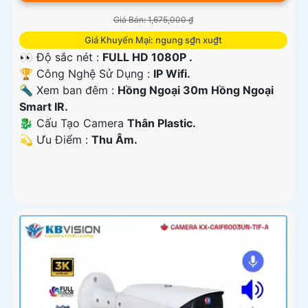
Giá Bán: 1,675,000 ₫
Giá Khuyến Mại: ngung s₫n xu₫t
👀 Độ sắc nét :
FULL HD 1080P .
🏆 Công Nghệ Sử Dụng :
IP Wifi.
🔦 Xem ban đêm :
Hồng Ngoại 30m Hồng Ngoại
Smart IR.
🐉️ Cấu Tạo Camera
Thân Plastic.
️💫 Ưu Điểm :
Thu Âm.