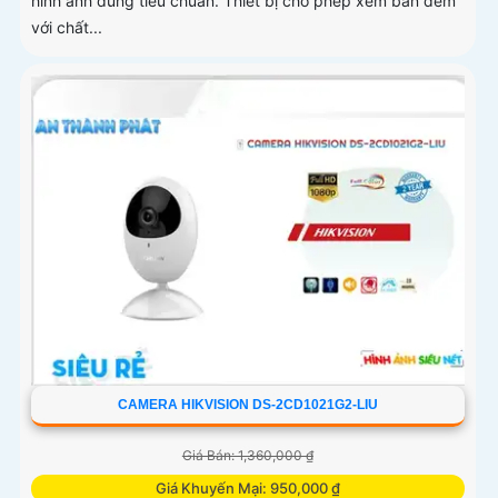
hình ảnh đúng tiêu chuẩn. Thiết bị cho phép xem ban đêm
với chất...
CAMERA HIKVISION DS-2CD1021G2-LIU
Giá Bán: 1,360,000 ₫
Giá Khuyến Mại: 950,000 ₫