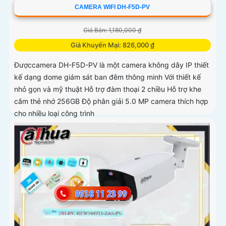
CAMERA WIFI DH-F5D-PV
Giá Bán: 1,180,000 ₫
Giá Khuyến Mại: 826,000 ₫
Đượccamera DH-F5D-PV là một camera không dây IP thiết
kế dạng dome giám sát ban đêm thông minh Với thiết kế
nhỏ gọn và mỹ thuật Hỗ trợ đàm thoại 2 chiều Hỗ trợ khe
cắm thẻ nhớ 256GB Độ phân giải 5.0 MP camera thích hợp
cho nhiều loại công trình