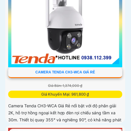
CAMERA TENDA CH3-WCA GIÁ RẺ
Giá Bán: 1,374,000 ₫
Giá Khuyến Mại: 961,800 ₫
Camera Tenda CH3-WCA Giá Rẻ nổi bật với độ phân giải
2K, hỗ trợ hồng ngoại kết hợp đèn rọi chiếu sáng tầm xa
30m. Thiết bị quay 355° và nghiêng 90°, có khả năng phát
hiện chuyển động, con người, phương tiện