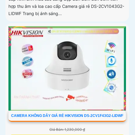
hợp thu âm và loa cao cấp Camera giá rẻ DS-2CV1043G2-
LIDWF Trang bị ánh sáng...
CAMERA KHÔNG DÂY GIÁ RẺ HIKVISION DS-2CV1F43G2-LIDWF
Giá Bán: 1,230,000 ₫