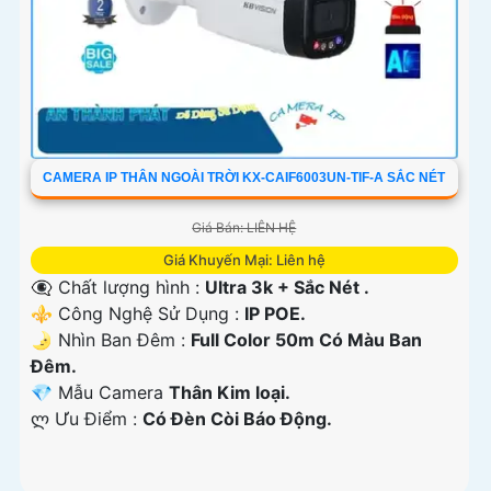
CAMERA IP THÂN NGOÀI TRỜI KX-CAIF6003UN-TIF-A SẮC NÉT
Giá Bán: LIÊN HỆ
Giá Khuyến Mại: Liên hệ
👁️‍🗨 Chất lượng hình :
Ultra 3k + Sắc Nét .
⚜️ Công Nghệ Sử Dụng :
IP POE.
🌛 Nhìn Ban Đêm :
Full Color 50m Có Màu Ban
Ðêm.
💎 Mẫu Camera
Thân Kim loại.
️ლ Ưu Điểm :
Có Ðèn Còi Báo Động.