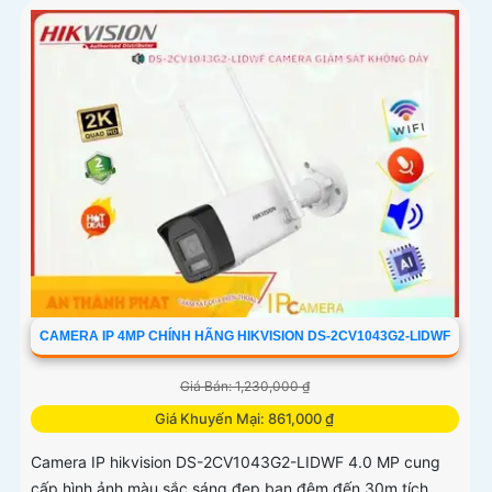
CAMERA IP 4MP CHÍNH HÃNG HIKVISION DS-2CV1043G2-LIDWF
Giá Bán: 1,230,000 ₫
Giá Khuyến Mại: 861,000 ₫
Camera IP hikvision DS-2CV1043G2-LIDWF 4.0 MP cung
cấp hình ảnh màu sắc sáng đẹp ban đêm đến 30m tích