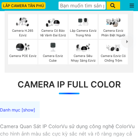
LẮP CAMERA TÂN PHÚ
Lắp Camera Ezviz
Camera H.265
Camera Có Bảo
Camera Ezviz
Trong Nhà
Ezviz
Vệ Vành Đai Ezviz
Phân Biệt Người
Camera Ezviz
Camera POE Ezviz
Camera Siêu
Camera Ezviz Có
Cube
Nhạy Sáng Ezviz
Chống Trộm
CAMERA IP FULL COLOR
Camera Quan Sát IP ColorVu sử dụng công nghệ ColorVu
cho hình ảnh màu sắc cực kỳ sắc nét và rõ ràng ngay cả