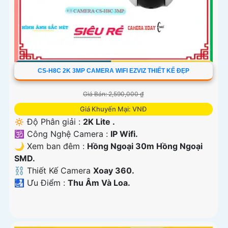
CS-H8C 2K 3MP CAMERA WIFI EZVIZ THIẾT KẾ ĐẸP
Giá Bán: 2,590,000 ₫
Giá Khuyến Mại: VNĐ
🔅 Độ Phân giải :
2K Lite .
🕉️ Công Nghệ Camera :
IP Wifi.
🌙 Xem ban đêm :
Hồng Ngoại 30m Hồng Ngoại
SMD.
⛓ Thiết Kế Camera
Xoay 360.
️🛃 Ưu Điểm :
Thu Âm Và Loa.