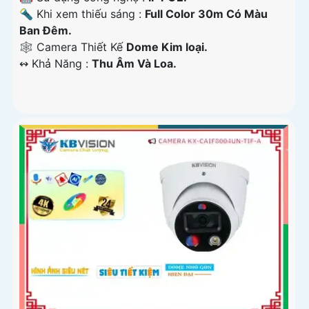
🔦 Khi xem thiếu sáng :
Full Color 30m Có Màu
Ban Ðêm.
🕸️ Camera Thiết Kế
Dome Kim loại.
️↭ Khả Năng :
Thu Âm Và Loa.