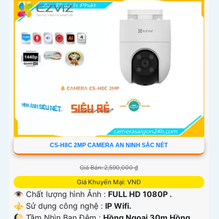
CS-H8C 2MP CAMERA AN NINH SẮC NÉT
Giá Bán: 2,590,000 ₫
Giá Khuyến Mại: VNĐ
👁 Chất lượng hình Ảnh :
FULL HD 1080P .
⚜️ Sử dụng công nghệ :
IP Wifi.
🌔 Tầm Nhìn Ban Đêm :
Hồng Ngoại 30m Hồng