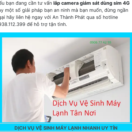
ếu bạn đang cần tư vấn
lắp camera giám sát dùng sim 4G
ay một số giải pháp bạn an ninh mà bạn muốn, đừng ngần
gại hãy liên hệ ngay với An Thành Phát qua số hotline
938.112.399 để hỗ trợ tận tình.
DỊCH VỤ VỆ SINH MÁY LẠNH NHANH UY TÍN