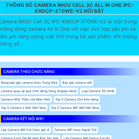
THÔNG SỐ CAMERA IMOU CELL 3C ALL IN ONE IPC-
K9DCP-3T0WE-V2 NỔI BẬT
Camera IMOU Cell 3C IPC-K9DCP-3T0WE-V2 là một trong
những dòng camera All In One với việc tích hợp sẵn pin và
tấm pin năng lượng mặt trời trong bộ sản phẩm. Với những
thông số...
CAMERA THEO CHỨC NĂNG
Bảng báo giá camera imou Trong Nhà
Báo giá camera wifi
camera quay lại quá trình đóng hàng shopee tiktok
Loại Camera Tốt Nhất
Camera Nhìn Thấy chữ Màn Hình
Top 5 Camera Cho Kho Hàng
Top 5 Camera 2 Mắt Nên Mua
Top 5 Camera Wifi 360 Nên Mua
CAMERA KẾT NỐI WIFI
Lắp Camera Wifi Full Color giá rẻ
Camera Wifi Imou Ngoài Trời
Camera Ezviz Giá Rẻ Hình Ảnh Sắc Nét
Lắp Camera Wifi Dahua Full HD