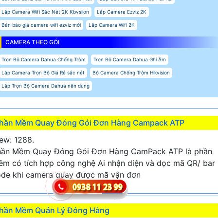
Lắp Camera Wifi Sắc Nét 2K Kbvsiion
Lắp Camera Ezviz 2K
Bản báo giá camera wifi ezviz mới
Lắp Camera Wifi 2K
CAMERA THEO GÓI
Trọn Bộ Camera Dahua Chống Trộm
Trọn Bộ Camera Dahua Ghi Âm
Lắp Camera Trọn Bộ Giá Rẻ sắc nét
Bộ Camera Chống Trộm Hikvision
Lắp Trọn Bộ Camera Dahua nên dùng
hần Mềm Quay Đóng Gói Đơn Hàng Campack ATP
ew: 1288.
hần Mềm Quay Đóng Gói Đơn Hàng CamPack ATP là phần
m có tích hợp công nghệ Ai nhận diện và dọc mã QR/ bar
de khi camera quay được mã vận đơn
hần Mềm Quản Lý Đóng Hàng