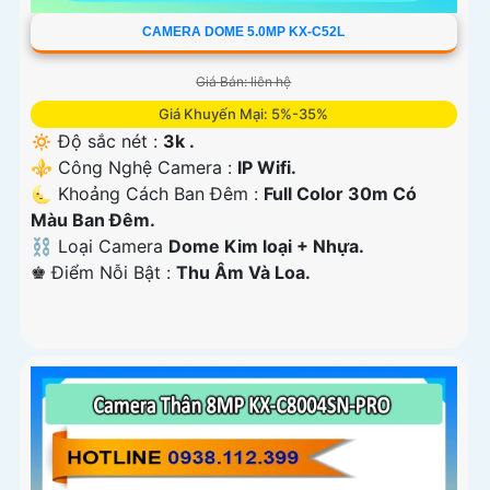
CAMERA DOME 5.0MP KX-C52L
Giá Bán: liên hệ
Giá Khuyến Mại: 5%-35%
🔅 Độ sắc nét :
3k .
⚜️ Công Nghệ Camera :
IP Wifi.
🌜 Khoảng Cách Ban Đêm :
Full Color 30m Có
Màu Ban Ðêm.
⛓ Loại Camera
Dome Kim loại + Nhựa.
️♚ Điểm Nỗi Bật :
Thu Âm Và Loa.