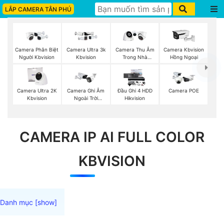
LẮP CAMERA TÂN PHÚ
Camera Phân Biệt
Camera Ultra 3k
Camera Thu Âm
Camera Kbvision
Người Kbvision
Kbvision
Trong Nhà
Hồng Ngoại
Kbvision
Camera Ultra 2K
Camera Ghi Âm
Đầu Ghi 4 HDD
Camera POE
Kbvision
Ngoài Trời
Hikvision
Kbvision
CAMERA IP AI FULL COLOR
KBVISION