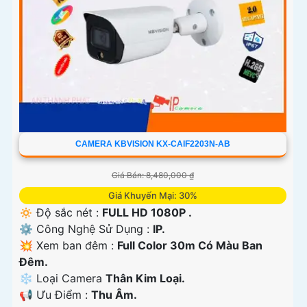
CAMERA KBVISION KX-CAIF2203N-AB
Giá Bán: 8,480,000 ₫
Giá Khuyến Mại: 30%
🔅 Độ sắc nét :
FULL HD 1080P .
⚙ Công Nghệ Sử Dụng :
IP.
💥 Xem ban đêm :
Full Color 30m Có Màu Ban
Đêm.
❄ Loại Camera
Thân Kim Loại.
️📢 Ưu Điểm :
Thu Âm.