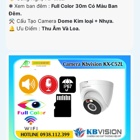
❃ Xem ban đêm :
Full Color 30m Có Màu Ban
Ðêm.
⚒ Cấu Tạo Camera
Dome Kim loại + Nhựa.
️🔔 Ưu Điểm :
Thu Âm Và Loa.