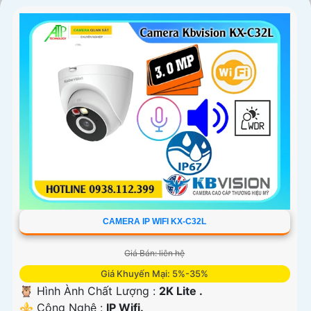
CAMERA IP WIFI KX-C32L
Giá Bán: liên hệ
Giá Khuyến Mại: 5%-35%
🦉 Hình Ành Chất Lượng :
2K Lite .
⚜️ Công Nghệ :
IP Wifi.