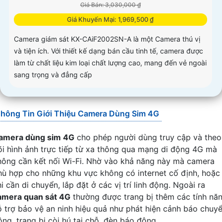
Giá Bán: 3,030,000 ₫
Giá Khuyến Mại: 1,969,500 ₫
Camera giám sát KX-CAiF2002SN-A là một Camera thú vị
và tiện ích. Với thiết kế dạng bán cầu tinh tế, camera được
làm từ chất liệu kim loại chất lượng cao, mang đến vẻ ngoài
sang trọng và đẳng cấp
hông Tin Giới Thiệu Camera Dùng Sim 4G
amera dùng sim 4G
cho phép người dùng truy cập và theo
õi hình ảnh trực tiếp từ xa thông qua mạng di động 4G mà
hông cần kết nối Wi-Fi. Nhờ vào khả năng này mà camera
hù hợp cho những khu vực không có internet cố định, hoặc
i cần di chuyển, lắp đặt ở các vị trí linh động. Ngoài ra
amera quan sát 4G
thường được trang bị thêm các tính nă
ỗ trợ bảo vệ an ninh hiệu quả như phát hiện cảnh báo chuy
ng, trang bị còi hú tại chỗ, đèn báo động, ...