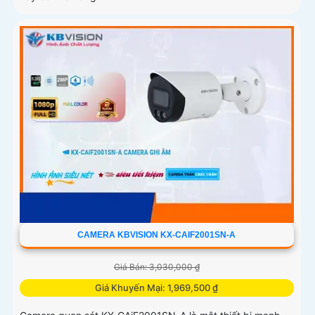
CAMERA KBVISION KX-CAIF2001SN-A
Giá Bán: 3,030,000 ₫
Giá Khuyến Mại: 1,969,500 ₫