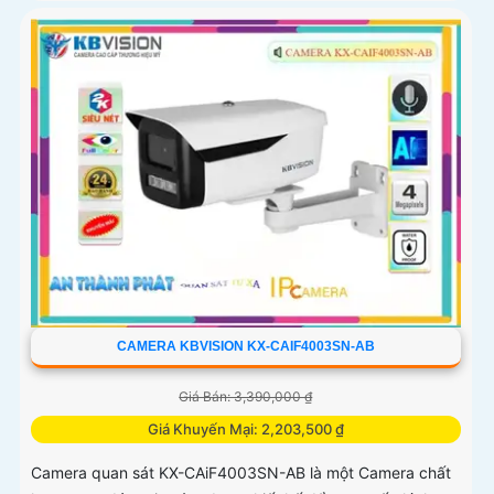
CAMERA KBVISION KX-CAIF4003SN-AB
Giá Bán: 3,390,000 ₫
Giá Khuyến Mại: 2,203,500 ₫
Camera quan sát KX-CAiF4003SN-AB là một Camera chất