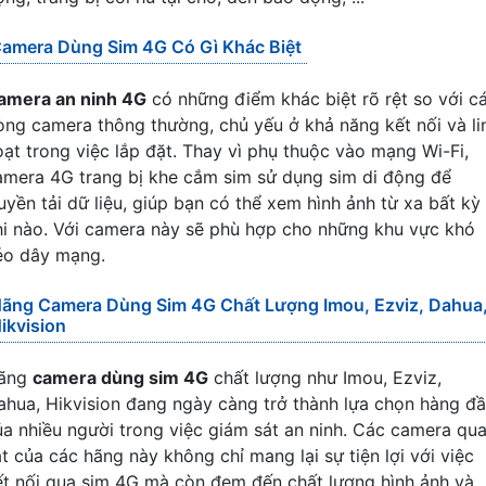
amera Dùng Sim 4G Có Gì Khác Biệt
amera an ninh 4G
có những điểm khác biệt rõ rệt so với c
òng camera thông thường, chủ yếu ở khả năng kết nối và li
oạt trong việc lắp đặt. Thay vì phụ thuộc vào mạng Wi-Fi,
amera 4G trang bị khe cắm sim sử dụng sim di động để
ruyền tải dữ liệu, giúp bạn có thể xem hình ảnh từ xa bất kỳ
hi nào. Với camera này sẽ phù hợp cho những khu vực khó
éo dây mạng.
ãng Camera Dùng Sim 4G Chất Lượng Imou, Ezviz, Dahua
ikvision
ãng
camera dùng sim 4G
chất lượng như Imou, Ezviz,
ahua, Hikvision đang ngày càng trở thành lựa chọn hàng đ
ủa nhiều người trong việc giám sát an ninh. Các camera qu
át của các hãng này không chỉ mang lại sự tiện lợi với việc
ết nối qua sim 4G mà còn đem đến chất lượng hình ảnh và