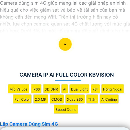
Camera dùng sim 4G giúp mang lại các giải pháp an ninh
hiệu quả cho việc giám sát và bảo vệ tài sản của bạn mà
không cần đến mạng Wifi. Trên thị trường hiện nay có
nhiều lựa chọn camera quan sát 4G chất lượng với mức giá
phù hợp. Dưới đây là một số camera đề xuất dành cho bạn
tham khảo
CAMERA IP AI FULL COLOR KBVISION
Mic Và Loa
IP66
3D DNR
AI
Dual Light
78°
Hồng Ngoại
Full Color
2.0 MP
CMOS
Xoay 360
Thân
AI Coding
Speed Dome
'
Lắp Camera Dùng Sim 4G