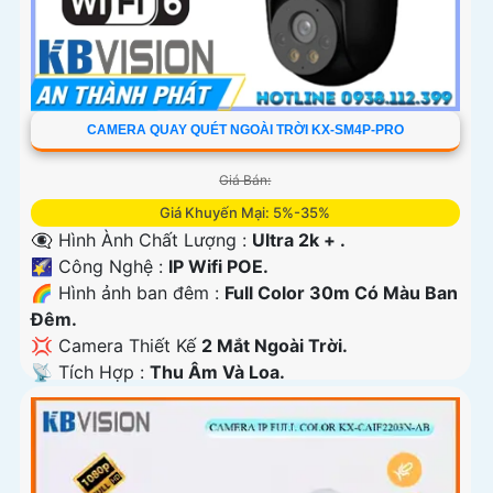
CAMERA QUAY QUÉT NGOÀI TRỜI KX-SM4P-PRO
Giá Bán:
Giá Khuyến Mại: 5%-35%
👁️‍🗨 Hình Ành Chất Lượng :
Ultra 2k + .
🌠 Công Nghệ :
IP Wifi POE.
🌈 Hình ảnh ban đêm :
Full Color 30m Có Màu Ban
Ðêm.
💢 Camera Thiết Kế
2 Mắt Ngoài Trời.
️📡 Tích Hợp :
Thu Âm Và Loa.