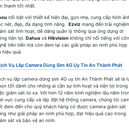
m thanh tốt nhất.
mou
nổi bật với thiết kế hiện đại, gọn nhẹ, cung cấp hình ản
ắc nét, đẹp, đa dạng tính năng.
Ezviz
mang đến trải nghiệ
iám sát linh hoạt, dễ dàng quản lý thông qua ứng dụng di
ng tiện lợi.
Dahua
và
Hikvision
không chỉ nổi tiếng với cô
ghệ tiên tiến mà còn đem lại các giải pháp an ninh phù hợp
à hiệu quả.
ịch Vụ Lắp Camera Dùng Sim 4G Uy Tín An Thành Phát
ịch vụ lắp camera dùng sim 4G uy tín An Thành Phát sẽ là l
họn tốt dành cho những ai cần sự linh hoạt và tiện lợi trong
iệc giám sát từ xa. Với hơn 12 năm kinh nghiệm lâu năm tro
ĩnh vực cung cấp và lắp đặt hệ thống camera, chúng tôi ca
ết đem đến cho quý khách hàng có được camera giám sát
ũng như giải pháp an ninh phù hợp, đạt hiệu quả cao trong
iám sát và bảo vệ an ninh.