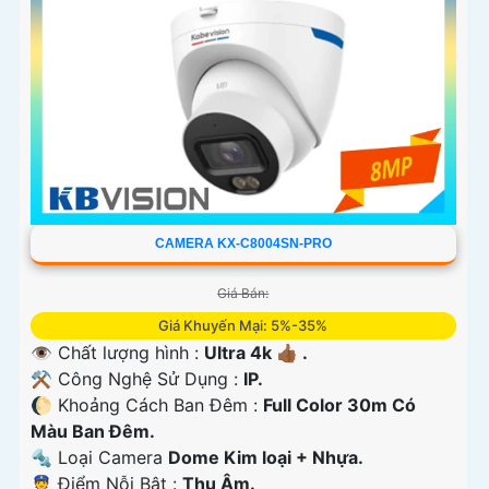
CAMERA KX-C8004SN-PRO
Giá Bán:
Giá Khuyến Mại: 5%-35%
👁 Chất lượng hình :
Ultra 4k 👍🏾 .
⚒ Công Nghệ Sử Dụng :
IP.
🌔 Khoảng Cách Ban Đêm :
Full Color 30m Có
Màu Ban Ðêm.
🔩 Loại Camera
Dome Kim loại + Nhựa.
️👮 Điểm Nỗi Bật :
Thu Âm.