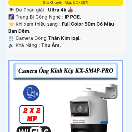
Giá Khuyến Mại: 5%-35%
👁 Độ Phân giải :
Ultra 4k 👍🏾 .
🌠 Trang Bị Công Nghệ :
IP POE.
⭐ Khi xem thiếu sáng :
Full Color 50m Có Màu
Ban Ðêm.
⛓ Camera Dòng
Thân Kim loại.
️🔈 Khả Năng :
Thu Âm.