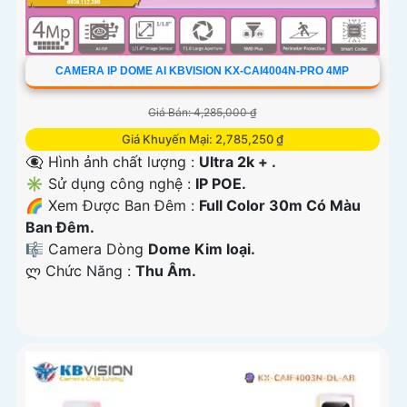
CAMERA IP DOME AI KBVISION KX-CAI4004N-PRO 4MP
Giá Bán: 4,285,000 ₫
Giá Khuyến Mại: 2,785,250 ₫
👁️‍🗨 Hình ảnh chất lượng :
Ultra 2k + .
✳️ Sử dụng công nghệ :
IP POE.
🌈 Xem Được Ban Đêm :
Full Color 30m Có Màu
Ban Ðêm.
🎼️ Camera Dòng
Dome Kim loại.
️ლ Chức Năng :
Thu Âm.