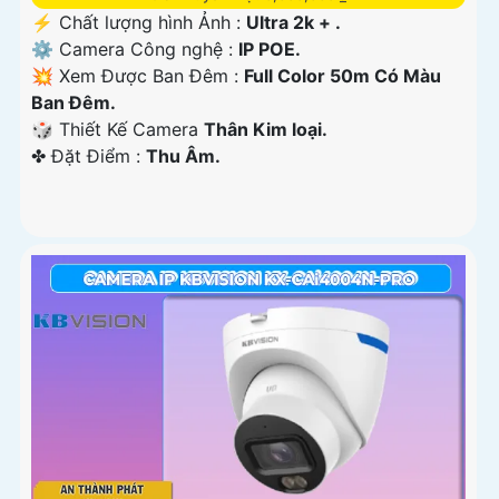
️⚡ Chất lượng hình Ảnh :
Ultra 2k + .
⚙ Camera Công nghệ :
IP POE.
💥 Xem Được Ban Đêm :
Full Color 50m Có Màu
Ban Ðêm.
🎲 Thiết Kế Camera
Thân Kim loại.
️✤ Đặt Điểm :
Thu Âm.