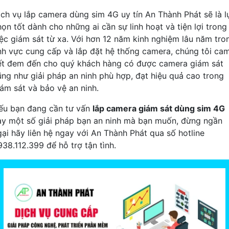
ịch vụ lắp camera dùng sim 4G uy tín An Thành Phát sẽ là l
họn tốt dành cho những ai cần sự linh hoạt và tiện lợi trong
iệc giám sát từ xa. Với hơn 12 năm kinh nghiệm lâu năm tro
ĩnh vực cung cấp và lắp đặt hệ thống camera, chúng tôi ca
ết đem đến cho quý khách hàng có được camera giám sát
ũng như giải pháp an ninh phù hợp, đạt hiệu quả cao trong
iám sát và bảo vệ an ninh.
ếu bạn đang cần tư vấn
lắp camera giám sát dùng sim 4G
ay một số giải pháp bạn an ninh mà bạn muốn, đừng ngần
gại hãy liên hệ ngay với An Thành Phát qua số hotline
938.112.399 để hỗ trợ tận tình.