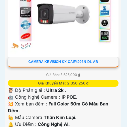
CAMERA KBVISION KX-CAIF4003N-DL-AB
Giá Bán: 3,625,000 ₫
Giá Khuyến Mại: 2,356,250 ₫
🦉 Độ Phân giải :
Ultra 2k .
🤖️ Công Nghệ Camera :
IP POE.
💥 Xem ban đêm :
Full Color 50m Có Màu Ban
Đêm.
👑 Mẫu Camera
Thân Kim Loại.
️🔔 Ưu Điểm :
Công Nghệ AI.