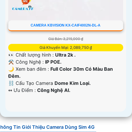
CAMERA KBVISION KX-CAIF4002N-DL-A
Giá Bán: 3,215,000 ₫
Giá Khuyến Mại: 2,089,750 ₫
👀 Chất lượng hình :
Ultra 2k .
⚒ Công Nghệ :
IP POE.
🌙 Xem ban đêm :
Full Color 30m Có Màu Ban
Đêm.
⛓ Cấu Tạo Camera
Dome Kim Loại.
️↭ Ưu Điểm :
Công Nghệ AI.
hông Tin Giới Thiệu Camera Dùng Sim 4G