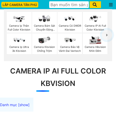
LẮP CAMERA TÂN PHÚ
Camera Ip Thân
Camera Bám Sát
Camera Có DWDR
Camera IP AI Full
Full Color Kbvision
Chuyển Động
Kbvision
Color Kbvision
Kbvision
Camera Ip Ultra
Camera Kbvision
Camera Bảo Vệ
Camera Hikvision
3k Kbvision
Chống Trộm
Vành Đai Vantech
Nhìn Đêm
CAMERA IP AI FULL COLOR
KBVISION