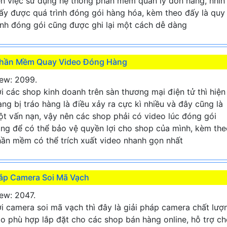
n việc sử dụng hệ thống phần mềm quản lý đơn hàng, nhìn
ấy được quá trình đóng gói hàng hóa, kèm theo đấy là quy
ình đóng gói cũng được ghi lại một cách dễ dàng
hần Mềm Quay Video Đóng Hàng
ew: 2099.
i các shop kinh doanh trên sàn thương mại điện tử thì hiện
ạng bị tráo hàng là điều xảy ra cực kì nhiều và đây cũng là
t vấn nạn, vậy nên các shop phải có video lúc đóng gói
ng để có thể bảo vệ quyền lợi cho shop của mình, kèm the
ần mềm có thể trích xuất video nhanh gọn nhất
ắp Camera Soi Mã Vạch
ew: 2047.
i camera soi mã vạch thì đây là giải pháp camera chất lượ
o phù hợp lắp đặt cho các shop bán hàng online, hỗ trợ c