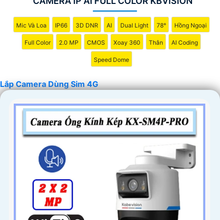
CAMERA IP AI FULL COLOR KBVISION
Mic Và Loa
IP66
3D DNR
AI
Dual Light
78°
Hồng Ngoại
Full Color
2.0 MP
CMOS
Xoay 360
Thân
AI Coding
Speed Dome
Lắp Camera Dùng Sim 4G