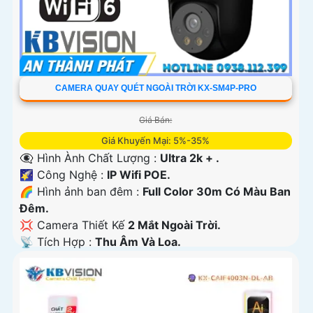
CAMERA QUAY QUÉT NGOÀI TRỜI KX-SM4P-PRO
Giá Bán:
Giá Khuyến Mại: 5%-35%
👁️‍🗨 Hình Ành Chất Lượng :
Ultra 2k + .
🌠 Công Nghệ :
IP Wifi POE.
🌈 Hình ảnh ban đêm :
Full Color 30m Có Màu Ban
Ðêm.
💢 Camera Thiết Kế
2 Mắt Ngoài Trời.
️📡 Tích Hợp :
Thu Âm Và Loa.