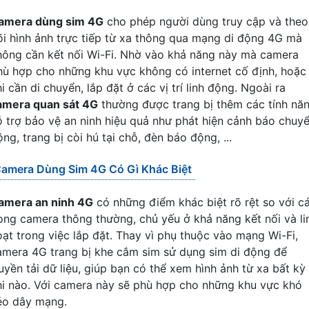
amera dùng sim 4G
cho phép người dùng truy cập và theo
õi hình ảnh trực tiếp từ xa thông qua mạng di động 4G mà
hông cần kết nối Wi-Fi. Nhờ vào khả năng này mà camera
hù hợp cho những khu vực không có internet cố định, hoặc
i cần di chuyển, lắp đặt ở các vị trí linh động. Ngoài ra
amera quan sát 4G
thường được trang bị thêm các tính nă
ỗ trợ bảo vệ an ninh hiệu quả như phát hiện cảnh báo chuy
ng, trang bị còi hú tại chỗ, đèn báo động, ...
amera Dùng Sim 4G Có Gì Khác Biệt
amera an ninh 4G
có những điểm khác biệt rõ rệt so với c
òng camera thông thường, chủ yếu ở khả năng kết nối và li
oạt trong việc lắp đặt. Thay vì phụ thuộc vào mạng Wi-Fi,
amera 4G trang bị khe cắm sim sử dụng sim di động để
ruyền tải dữ liệu, giúp bạn có thể xem hình ảnh từ xa bất kỳ
hi nào. Với camera này sẽ phù hợp cho những khu vực khó
éo dây mạng.