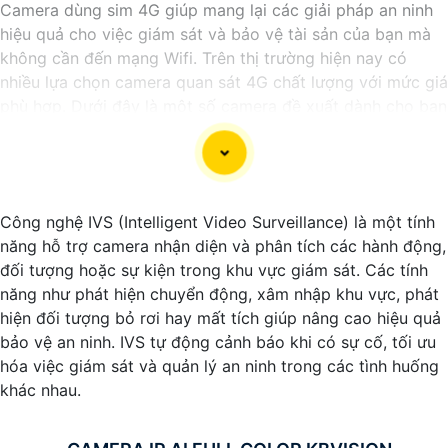
Camera dùng sim 4G giúp mang lại các giải pháp an ninh
hiệu quả cho việc giám sát và bảo vệ tài sản của bạn mà
không cần đến mạng Wifi. Trên thị trường hiện nay có
nhiều lựa chọn camera quan sát 4G chất lượng với mức giá
phù hợp. Dưới đây là một số camera đề xuất dành cho bạn
tham khảo
Công nghệ IVS (Intelligent Video Surveillance) là một tính
năng hỗ trợ camera nhận diện và phân tích các hành động,
đối tượng hoặc sự kiện trong khu vực giám sát. Các tính
năng như phát hiện chuyển động, xâm nhập khu vực, phát
hiện đối tượng bỏ rơi hay mất tích giúp nâng cao hiệu quả
bảo vệ an ninh. IVS tự động cảnh báo khi có sự cố, tối ưu
hóa việc giám sát và quản lý an ninh trong các tình huống
khác nhau.
'