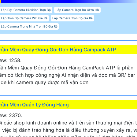
Lắp Đặt Camera Hikvision Trọn Bộ
Lắp Camera Trọn Bộ Ultra HD
Lắp Trọn Bộ Camera Wifi Giá Rẻ
Lắp Camera Trọn Bộ Giá Rẻ
Lắp Camera Trong Nhà Trọn Bộ Giá Rẻ
hần Mềm Quay Đóng Gói Đơn Hàng Campack ATP
ew: 1258.
hần Mềm Quay Đóng Gói Đơn Hàng CamPack ATP là phần
m có tích hợp công nghệ Ai nhận diện và dọc mã QR/ bar
de khi camera quay được mã vận đơn
hần Mềm Quản Lý Đóng Hàng
ew: 2370.
i các shop kinh doanh online và trên sàn thương mại điện 
ì việc bị đánh tráo hàng hóa là điều thường xuyên xảy ra, v