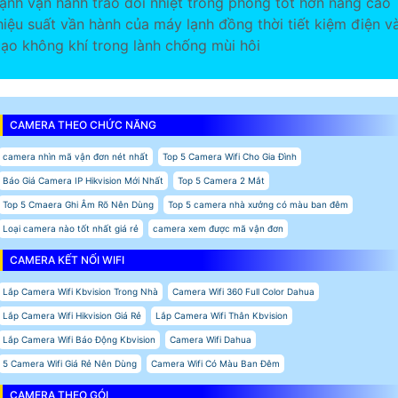
lạnh vận hành trao đổi nhiệt trong phòng tốt hơn nâng cao
hiệu suất vần hành của máy lạnh đồng thời tiết kiệm điện v
tạo không khí trong lành chống mùi hôi
CAMERA THEO CHỨC NĂNG
camera nhìn mã vận đơn nét nhất
Top 5 Camera Wifi Cho Gia Đình
Báo Giá Camera IP Hikvision Mới Nhất
Top 5 Camera 2 Mắt
Top 5 Cmaera Ghi Âm Rõ Nên Dùng
Top 5 camera nhà xưởng có màu ban đêm
Loại camera nào tốt nhất giá rẻ
camera xem được mã vận đơn
CAMERA KẾT NỐI WIFI
Lắp Camera Wifi Kbvision Trong Nhà
Camera Wifi 360 Full Color Dahua
Lắp Camera Wifi Hikvision Giá Rẻ
Lắp Camera Wifi Thân Kbvision
Lắp Camera Wifi Báo Động Kbvision
Camera Wifi Dahua
5 Camera Wifi Giá Rẻ Nên Dùng
Camera Wifi Có Màu Ban Đêm
CAMERA THEO GÓI