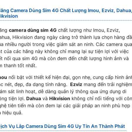
ãng Camera Dùng Sim 4G Chất Lượng Imou, Ezviz, Dahua
ikvision
ãng
camera dùng sim 4G
chất lượng như Imou, Ezviz,
ahua, Hikvision đang ngày càng trở thành lựa chọn hàng đ
ủa nhiều người trong việc giám sát an ninh. Các camera qu
át của các hãng này không chỉ mang lại sự tiện lợi với việc
ết nối qua sim 4G mà còn đem đến chất lượng hình ảnh và
m thanh tốt nhất.
mou
nổi bật với thiết kế hiện đại, gọn nhẹ, cung cấp hình ản
ắc nét, đẹp, đa dạng tính năng.
Ezviz
mang đến trải nghiệ
iám sát linh hoạt, dễ dàng quản lý thông qua ứng dụng di
ng tiện lợi.
Dahua
và
Hikvision
không chỉ nổi tiếng với cô
ghệ tiên tiến mà còn đem lại các giải pháp an ninh phù hợp
à hiệu quả.
ịch Vụ Lắp Camera Dùng Sim 4G Uy Tín An Thành Phát