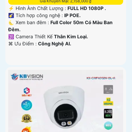
Giá Khuyến Mại: 2,158,000 ₫
️⚡ Hình Ành Chất Lượng :
FULL HD 1080P .
🌠 Tích hợp công nghệ :
IP POE.
🌜 Xem ban đêm :
Full Color 50m Có Màu Ban
Đêm.
🕉️ Camera Thiết Kế
Thân Kim Loại.
️⌘ Ưu Điểm :
Công Nghệ AI.