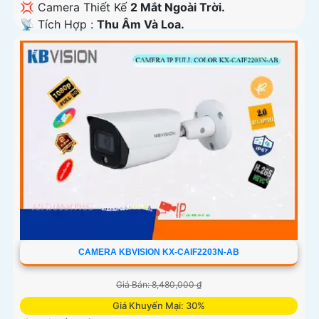
💢 Camera Thiết Kế
2 Mắt Ngoài Trời.
️📡 Tích Hợp :
Thu Âm Và Loa.
CAMERA KBVISION KX-CAIF2203N-AB
Giá Bán: 8,480,000 ₫
Giá Khuyến Mại: 30%