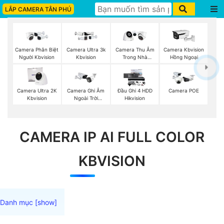
LẮP CAMERA TÂN PHÚ
Camera Phân Biệt
Camera Ultra 3k
Camera Thu Âm
Camera Kbvision
Người Kbvision
Kbvision
Trong Nhà
Hồng Ngoại
Kbvision
Camera Ultra 2K
Camera Ghi Âm
Đầu Ghi 4 HDD
Camera POE
Kbvision
Ngoài Trời
Hikvision
Kbvision
CAMERA IP AI FULL COLOR
KBVISION