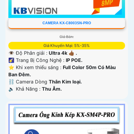
CAMERA KX-C8003SN-PRO
Giá Bán:
Giá Khuyến Mại: 5%-35%
👁 Độ Phân giải :
Ultra 4k 👍🏾 .
🌠 Trang Bị Công Nghệ :
IP POE.
⭐ Khi xem thiếu sáng :
Full Color 50m Có Màu
Ban Ðêm.
⛓ Camera Dòng
Thân Kim loại.
️🔈 Khả Năng :
Thu Âm.