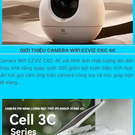
GIỚI THIỆU CAMERA WIFI EZVIZ C6C 4K
Camera Wifi EZVIZ C6C 4K với hình ảnh chất lượng lên đến
8mp, khả năng quay quét 360 giám sát toàn diện, tích hợp
sẵn nút gọi cảm ứng trên camera cùng loa và mic giúp bạn
dễ dàng...