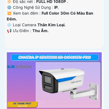
🔅 Độ sắc nét :
FULL HD 1080P .
⚙ Công Nghệ Sử Dụng :
IP.
💥 Xem ban đêm :
Full Color 30m Có Màu Ban
Đêm.
❄ Loại Camera
Thân Kim Loại.
️📢 Ưu Điểm :
Thu Âm.