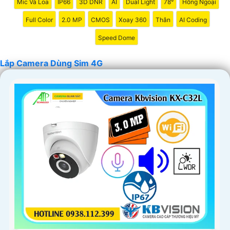
Mic Và Loa
IP66
3D DNR
AI
Dual Light
78°
Hồng Ngoại
Full Color
2.0 MP
CMOS
Xoay 360
Thân
AI Coding
Speed Dome
Lắp Camera Dùng Sim 4G