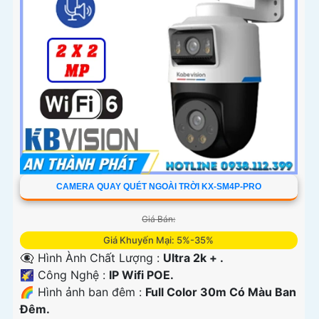
CAMERA QUAY QUÉT NGOÀI TRỜI KX-SM4P-PRO
Giá Bán:
Giá Khuyến Mại: 5%-35%
👁️‍🗨 Hình Ành Chất Lượng :
Ultra 2k + .
🌠 Công Nghệ :
IP Wifi POE.
🌈 Hình ảnh ban đêm :
Full Color 30m Có Màu Ban
Ðêm.