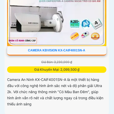
CAMERA KBVISION KX-CAIF4001SN-A
Giá Bán: 3,230,000 ₫
Giá Khuyến Mại: 2,099,500 ₫
Camera An Ninh KX-CAiF4001SN-A là một thiết bị hàng
đầu với công nghệ hình ảnh sắc nét và độ phân giải Ultra
2k. Với chức năng thông minh "Có Màu Ban Đêm", giúp
hình ảnh vẫn rõ nét và chất lượng ngay cả trong điều kiện
thiếu ánh sáng