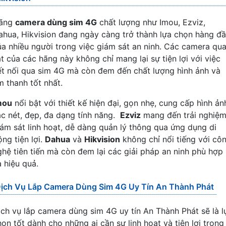
ãng
camera dùng sim 4G
chất lượng như Imou, Ezviz,
ahua, Hikvision đang ngày càng trở thành lựa chọn hàng đ
ủa nhiều người trong việc giám sát an ninh. Các camera qu
át của các hãng này không chỉ mang lại sự tiện lợi với việc
ết nối qua sim 4G mà còn đem đến chất lượng hình ảnh và
m thanh tốt nhất.
mou
nổi bật với thiết kế hiện đại, gọn nhẹ, cung cấp hình ản
ắc nét, đẹp, đa dạng tính năng.
Ezviz
mang đến trải nghiệ
iám sát linh hoạt, dễ dàng quản lý thông qua ứng dụng di
ng tiện lợi.
Dahua
và
Hikvision
không chỉ nổi tiếng với cô
ghệ tiên tiến mà còn đem lại các giải pháp an ninh phù hợp
à hiệu quả.
ịch Vụ Lắp Camera Dùng Sim 4G Uy Tín An Thành Phát
ịch vụ lắp camera dùng sim 4G uy tín An Thành Phát sẽ là l
họn tốt dành cho những ai cần sự linh hoạt và tiện lợi trong