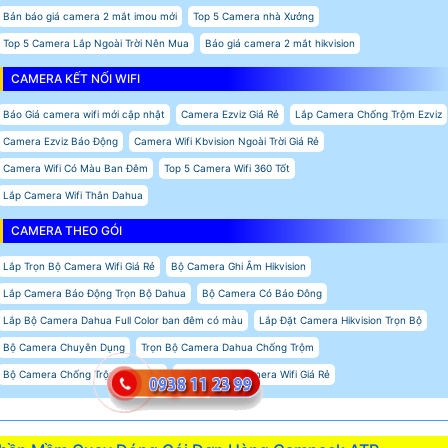
Bản báo giá camera 2 mắt imou mới
Top 5 Camera nhà Xưởng
Top 5 Camera Lắp Ngoài Trời Nên Mua
Báo giá camera 2 mắt hikvision
CAMERA KẾT NỐI WIFI
Báo Giá camera wifi mới cập nhật
Camera Ezviz Giá Rẻ
Lắp Camera Chống Trộm Ezviz
Camera Ezviz Báo Động
Camera Wifi Kbvision Ngoài Trời Giá Rẻ
Camera Wifi Có Màu Ban Đêm
Top 5 Camera Wifi 360 Tốt
Lắp Camera Wifi Thân Dahua
CAMERA THEO GÓI
Lắp Trọn Bộ Camera Wifi Giá Rẻ
Bộ Camera Ghi Âm Hikvision
Lắp Camera Báo Động Trọn Bộ Dahua
Bộ Camera Có Báo Đông
Lắp Bộ Camera Dahua Full Color ban đêm có màu
Lắp Đặt Camera Hikvision Trọn Bộ
Bộ Camera Chuyên Dụng
Trọn Bộ Camera Dahua Chống Trộm
Bộ Camera Chống Trộm Hikvision
Lắp Trọn Bộ Camera Wifi Giá Rẻ