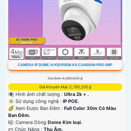
CAMERA IP DOME AI KBVISION KX-CAI4004N-PRO 4MP
Giá Bán: 4,285,000 ₫
Giá Khuyến Mại: 2,785,250 ₫
👁️‍🗨 Hình ảnh chất lượng :
Ultra 2k + .
✳️ Sử dụng công nghệ :
IP POE.
🌈 Xem Được Ban Đêm :
Full Color 30m Có Màu
Ban Ðêm.
🎼️ Camera Dòng
Dome Kim loại.
️ლ Chức Năng :
Thu Âm.