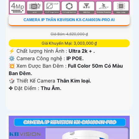
CAMERA IP THÂN KBVISION KX-CAI4003N-PRO AI
Giá Bán: 4,620,000 ₫
Giá Khuyến Mại: 3,003,000 ₫
️⚡ Chất lượng hình Ảnh :
Ultra 2k + .
⚙ Camera Công nghệ :
IP POE.
💥 Xem Được Ban Đêm :
Full Color 50m Có Màu
Ban Ðêm.
🎲 Thiết Kế Camera
Thân Kim loại.
️✤ Đặt Điểm :
Thu Âm.