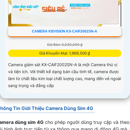
CAMERA KBVISION KX-CAIF2002SN-A
Giá Bán: 3,030,000 ₫
Giá Khuyến Mại: 1,969,500 ₫
Camera giám sát KX-CAiF2002SN-A là một Camera thú vị
và tiện ích. Với thiết kế dạng bán cầu tinh tế, camera được
làm từ chất liệu kim loại chất lượng cao, mang đến vẻ ngoài
sang trọng và đẳng cấp
hông Tin Giới Thiệu Camera Dùng Sim 4G
amera dùng sim 4G
cho phép người dùng truy cập và theo
õi hình ảnh trực tiếp từ xa thông qua mạng di động 4G mà