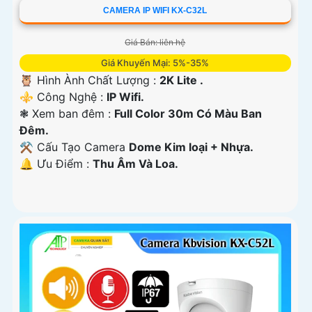
CAMERA IP WIFI KX-C32L
Giá Bán: liên hệ
Giá Khuyến Mại: 5%-35%
🦉 Hình Ành Chất Lượng :
2K Lite .
⚜️ Công Nghệ :
IP Wifi.
❃ Xem ban đêm :
Full Color 30m Có Màu Ban
Ðêm.
⚒ Cấu Tạo Camera
Dome Kim loại + Nhựa.
️🔔 Ưu Điểm :
Thu Âm Và Loa.