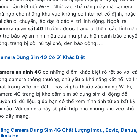
hông cần kết nối Wi-Fi. Nhờ vào khả năng này mà camera
hù hợp cho những khu vực không có internet cố định, hoặc
i cần di chuyển, lắp đặt ở các vị trí linh động. Ngoài ra
amera quan sát 4G
thường được trang bị thêm các tính nă
ỗ trợ bảo vệ an ninh hiệu quả như phát hiện cảnh báo chuy
ng, trang bị còi hú tại chỗ, đèn báo động, ...
amera Dùng Sim 4G Có Gì Khác Biệt
amera an ninh 4G
có những điểm khác biệt rõ rệt so với c
òng camera thông thường, chủ yếu ở khả năng kết nối và li
oạt trong việc lắp đặt. Thay vì phụ thuộc vào mạng Wi-Fi,
amera 4G trang bị khe cắm sim sử dụng sim di động để
ruyền tải dữ liệu, giúp bạn có thể xem hình ảnh từ xa bất kỳ
hi nào. Với camera này sẽ phù hợp cho những khu vực khó
éo dây mạng.
ãng Camera Dùng Sim 4G Chất Lượng Imou, Ezviz, Dahua
ikvision