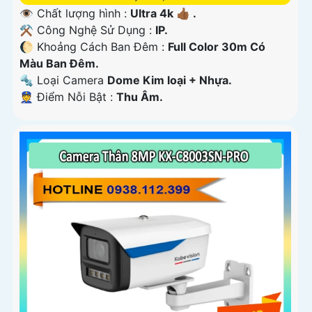
👁 Chất lượng hình :
Ultra 4k 👍🏾 .
⚒ Công Nghệ Sử Dụng :
IP.
🌔 Khoảng Cách Ban Đêm :
Full Color 30m Có
Màu Ban Ðêm.
🔩 Loại Camera
Dome Kim loại + Nhựa.
️👮 Điểm Nỗi Bật :
Thu Âm.