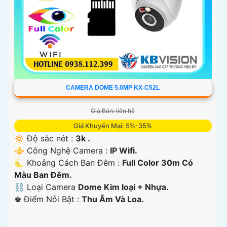
CAMERA DOME 5.0MP KX-C52L
Giá Bán: liên hệ
Giá Khuyến Mại: 5%-35%
🔅 Độ sắc nét :
3k .
⚜️ Công Nghệ Camera :
IP Wifi.
🌜 Khoảng Cách Ban Đêm :
Full Color 30m Có
Màu Ban Ðêm.
⛓ Loại Camera
Dome Kim loại + Nhựa.
️♚ Điểm Nỗi Bật :
Thu Âm Và Loa.