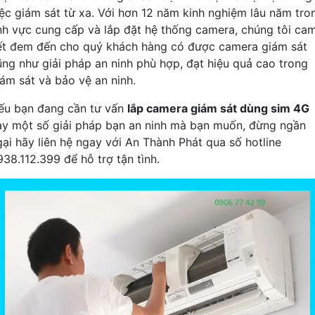
iệc giám sát từ xa. Với hơn 12 năm kinh nghiệm lâu năm tro
ĩnh vực cung cấp và lắp đặt hệ thống camera, chúng tôi ca
ết đem đến cho quý khách hàng có được camera giám sát
ũng như giải pháp an ninh phù hợp, đạt hiệu quả cao trong
iám sát và bảo vệ an ninh.
ếu bạn đang cần tư vấn
lắp camera giám sát dùng sim 4G
ay một số giải pháp bạn an ninh mà bạn muốn, đừng ngần
gại hãy liên hệ ngay với An Thành Phát qua số hotline
938.112.399 để hỗ trợ tận tình.