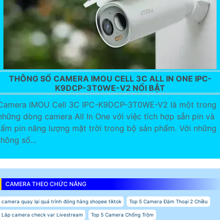
THÔNG SỐ CAMERA IMOU CELL 3C ALL IN ONE IPC-
K9DCP-3T0WE-V2 NỔI BẬT
Camera IMOU Cell 3C IPC-K9DCP-3T0WE-V2 là một trong
những dòng camera All In One với việc tích hợp sẵn pin và
tấm pin năng lượng mặt trời trong bộ sản phẩm. Với những
thông số...
CAMERA THEO CHỨC NĂNG
camera quay lại quá trình đóng hàng shopee tiktok
Top 5 Camera Đàm Thoại 2 Chiều
Lắp camera check var Livestream
Top 5 Camera Chống Trộm