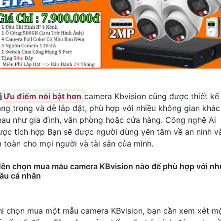

Ưu điểm nỗi bật hơn
camera Kbvision cũng được thiết kế
ang trọng và dễ lắp đặt, phù hợp với nhiều không gian khác
hau như gia đình, văn phòng hoặc cửa hàng. Công nghệ Ai
ược tích hợp Bạn sẽ được người dùng yên tâm về an ninh v
n toàn cho mọi người và tài sản của mình.
ên chọn mua mẫu camera KBvision nào để phù hợp với nh
ầu cá nhân
hi chọn mua một mẫu camera KBvision, bạn cần xem xét m