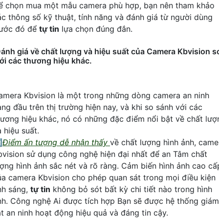
ể chọn mua một mẫu camera phù hợp, bạn nên tham khảo
ác thông số kỹ thuật, tính năng và đánh giá từ người dùng
rước đó để
tự tin
lựa chọn đúng đắn.
ánh giá về chất lượng và hiệu suất của Camera Kbvision s
ới các thương hiệu khác.
amera Kbvision là một trong những dòng camera an ninh
àng đầu trên thị trường hiện nay, và khi so sánh với các
hương hiệu khác, nó có những đặc điểm nổi bật về chất lượ
 hiệu suất.

Điểm ấn tượng dễ nhận thấy
về chất lượng hình ảnh, came
bvision sử dụng công nghệ hiện đại nhất để an Tâm chất
ượng hình ảnh sắc nét và rõ ràng. Cảm biến hình ảnh cao cấ
ủa camera Kbvision cho phép quan sát trong mọi điều kiện
nh sáng,
tự tin
không bỏ sót bất kỳ chi tiết nào trong hình
nh. Công nghệ Ai được tích hợp Bạn sẽ được hệ thống giám
át an ninh hoạt động hiệu quả và đáng tin cậy.