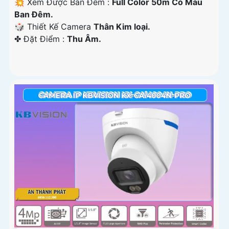
💥 Xem Được Ban Đêm :
Full Color 50m Có Màu
Ban Ðêm.
🎲 Thiết Kế Camera
Thân Kim loại.
️✤ Đặt Điểm :
Thu Âm.