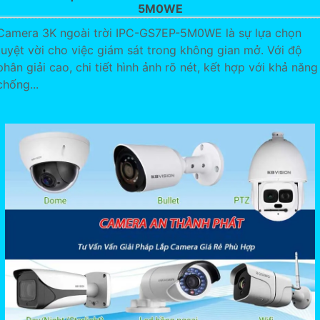
5M0WE
Camera 3K ngoài trời IPC-GS7EP-5M0WE là sự lựa chọn
tuyệt vời cho việc giám sát trong không gian mở. Với độ
phân giải cao, chi tiết hình ảnh rõ nét, kết hợp với khả năng
chống...