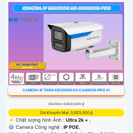
CAMERA IP THÂN KBVISION KX-CAI4003N-PRO AI
Giá Bán: 4,620,000 ₫
Giá Khuyến Mại: 3,003,000 ₫
️⚡ Chất lượng hình Ảnh :
Ultra 2k + .
⚙ Camera Công nghệ :
IP POE.