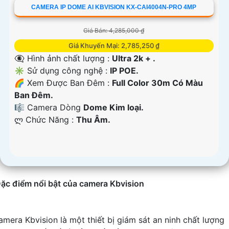
CAMERA IP DOME AI KBVISION KX-CAI4004N-PRO 4MP
Giá Bán: 4,285,000 ₫
Giá Khuyến Mại: 2,785,250 ₫
👁️‍🗨 Hình ảnh chất lượng :
Ultra 2k + .
✳️ Sử dụng công nghệ :
IP POE.
🌈 Xem Được Ban Đêm :
Full Color 30m Có Màu
Ban Ðêm.
🎼️ Camera Dòng
Dome Kim loại.
️ლ Chức Năng :
Thu Âm.
ặc điểm nổi bật của camera Kbvision
amera Kbvision là một thiết bị giám sát an ninh chất lượng