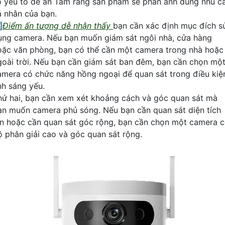
ố yếu tố để an Tâm rằng sản phẩm sẽ phản ánh đúng nhu c
á nhân của bạn.

Điểm ấn tượng dễ nhận thấy
bạn cần xác định mục đích s
ụng camera. Nếu bạn muốn giám sát ngôi nhà, cửa hàng
oặc văn phòng, bạn có thể cần một camera trong nhà hoặc
goài trời. Nếu bạn cần giám sát ban đêm, bạn cần chọn mộ
amera có chức năng hồng ngoại để quan sát trong điều kiệ
nh sáng yếu.
hứ hai, bạn cần xem xét khoảng cách và góc quan sát mà
ạn muốn camera phủ sóng. Nếu bạn cần quan sát diện tích
ớn hoặc cần quan sát góc rộng, bạn cần chọn một camera 
ộ phân giải cao và góc quan sát rộng.