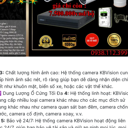
3:
Chất lượng hình ảnh cao: Hệ thống camera KBVision cu
ấp hình ảnh sắc nét, rõ ràng giúp bạn dễ dàng nhận diện chi
iết như khuôn mặt, biển số xe, hoặc các vật thể khác.
 Dung Lượng Ổ Cứng Tối Đa
4:
Hệ thống linh hoạt: KBVisi
ung cấp nhiều loại camera khác nhau cho các mục đích sử
ụng khác nhau như camera quan sát ban đêm, camera chố
ước, camera cố định, camera xoay, v.v.
✱
5:
Bảo vệ 24/7: Hệ thống camera KBVision hoạt động liên
c 24/7, giúp bạn bảo vệ tài sản và giữ an ninh mọi lúc, mọi