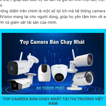
i.
hững điểm trên chính là một số lợi ích mà hệ thống camera
BVision mang lại cho người dùng, giúp họ yên tâm hơn về a
inh và giám sát tài sản của mình.
TOP CAMERA BÁN CHẠY NHẤT TẠI THỊ TRƯỜNG VIỆT
NAM