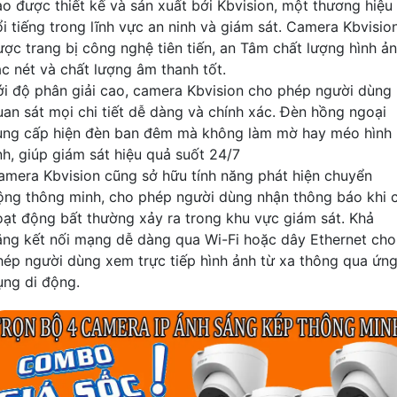
ao được thiết kế và sản xuất bởi Kbvision, một thương hiệu
ổi tiếng trong lĩnh vực an ninh và giám sát. Camera Kbvisio
ược trang bị công nghệ tiên tiến, an Tâm chất lượng hình ả
ắc nét và chất lượng âm thanh tốt.
ới độ phân giải cao, camera Kbvision cho phép người dùng
uan sát mọi chi tiết dễ dàng và chính xác. Đèn hồng ngoại
ung cấp hiện đèn ban đêm mà không làm mờ hay méo hình
nh, giúp giám sát hiệu quả suốt 24/7
amera Kbvision cũng sở hữu tính năng phát hiện chuyển
ộng thông minh, cho phép người dùng nhận thông báo khi 
oạt động bất thường xảy ra trong khu vực giám sát. Khả
ăng kết nối mạng dễ dàng qua Wi-Fi hoặc dây Ethernet cho
hép người dùng xem trực tiếp hình ảnh từ xa thông qua ứn
ụng di động.