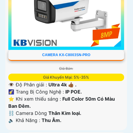
CAMERA KX-C8003SN-PRO
Giá Bán:
Giá Khuyến Mại: 5%-35%
👁 Độ Phân giải :
Ultra 4k 👍🏾 .
🌠 Trang Bị Công Nghệ :
IP POE.
⭐ Khi xem thiếu sáng :
Full Color 50m Có Màu
Ban Ðêm.
⛓ Camera Dòng
Thân Kim loại.
️🔈 Khả Năng :
Thu Âm.