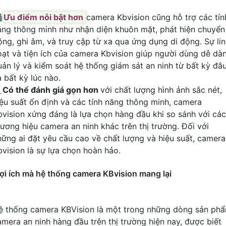

Ưu điểm nỗi bật hơn
camera Kbvision cũng hỗ trợ các tín
ăng thông minh như nhận diện khuôn mặt, phát hiện chuyển
ộng, ghi âm, và truy cập từ xa qua ứng dụng di động. Sự li
oạt và tiện ích của camera Kbvision giúp người dùng dễ dà
uản lý và kiểm soát hệ thống giám sát an ninh từ bất kỳ đâ
 bất kỳ lúc nào.
️
Có thể đánh giá gọn hơn
với chất lượng hình ảnh sắc nét,
iệu suất ổn định và các tính năng thông minh, camera
bvision xứng đáng là lựa chọn hàng đầu khi so sánh với các
hương hiệu camera an ninh khác trên thị trường. Đối với
hững ai đặt yêu cầu cao về chất lượng và hiệu suất, camera
bvision là sự lựa chọn hoàn hảo.
ợi ích mà hệ thống camera KBvision mang lại
ệ thống camera KBVision là một trong những dòng sản ph
amera an ninh hàng đầu trên thị trường hiện nay, được biết