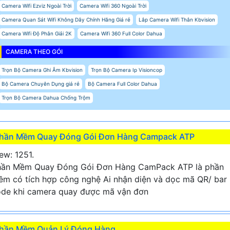
Camera Wifi Ezviz Ngoài Trời
Camera Wifi 360 Ngoài Trời
Camera Quan Sát Wifi Không Dây Chính Hãng Giá rẻ
Lắp Camera Wifi Thân Kbvision
Camera Wifi Độ Phân Giải 2K
Camera Wifi 360 Full Color Dahua
CAMERA THEO GÓI
Trọn Bộ Camera Ghi Âm Kbvision
Trọn Bộ Camera Ip Visioncop
Bộ Camera Chuyên Dụng giá rẻ
Bộ Camera Full Color Dahua
Trọn Bộ Camera Dahua Chống Trộm
hần Mềm Quay Đóng Gói Đơn Hàng Campack ATP
ew: 1251.
hần Mềm Quay Đóng Gói Đơn Hàng CamPack ATP là phần
m có tích hợp công nghệ Ai nhận diện và dọc mã QR/ bar
de khi camera quay được mã vận đơn
hần Mềm Quản Lý Đóng Hàng