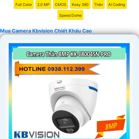
Full Color
2.0 MP
CMOS
Xoay 360
Thân
AI Coding
Speed Dome
Mua Camera Kbvision Chiết Khấu Cao
'