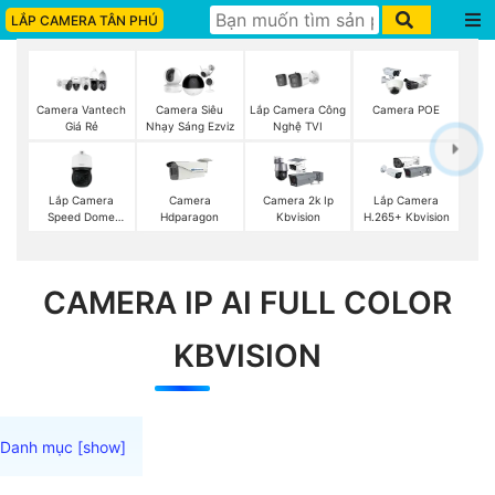
LẮP CAMERA TÂN PHÚ
Lắp Camera Công
Camera Vantech
Camera Siêu
Camera POE
Nghệ TVI
Giá Rẻ
Nhạy Sáng Ezviz
Lắp Camera
Camera
Camera 2k Ip
Lắp Camera
Speed Dome
Hdparagon
Kbvision
H.265+ Kbvision
Wisenet
CAMERA IP AI FULL COLOR
KBVISION