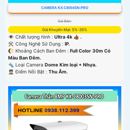
CAMERA KX-C8004SN-PRO
Giá Bán:
Giá Khuyến Mại: 5%-35%
👁 Chất lượng hình :
Ultra 4k 👍🏾 .
⚒ Công Nghệ Sử Dụng :
IP.
🌔 Khoảng Cách Ban Đêm :
Full Color 30m Có
Màu Ban Ðêm.
🔩 Loại Camera
Dome Kim loại + Nhựa.
️👮 Điểm Nỗi Bật :
Thu Âm.