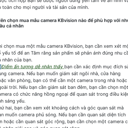
ược tích hợp Bạn sẽ được người dùng yên tâm về an ninh v
n toàn cho mọi người và tài sản của mình.
ên chọn mua mẫu camera KBvision nào để phù hợp với nh
ầu cá nhân
hi chọn mua một mẫu camera KBvision, bạn cần xem xét m
ố yếu tố để an Tâm rằng sản phẩm sẽ phản ánh đúng nhu c
á nhân của bạn.

Điểm ấn tượng dễ nhận thấy
bạn cần xác định mục đích s
ụng camera. Nếu bạn muốn giám sát ngôi nhà, cửa hàng
oặc văn phòng, bạn có thể cần một camera trong nhà hoặc
goài trời. Nếu bạn cần giám sát ban đêm, bạn cần chọn mộ
amera có chức năng hồng ngoại để quan sát trong điều kiệ
nh sáng yếu.
hứ hai, bạn cần xem xét khoảng cách và góc quan sát mà
ạn muốn camera phủ sóng. Nếu bạn cần quan sát diện tích
ớn hoặc cần quan sát góc rộng, bạn cần chọn một camera 