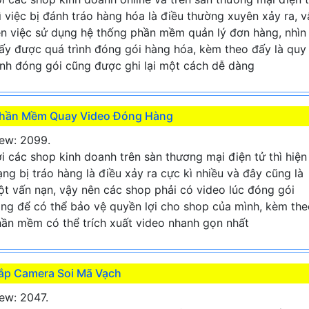
ì việc bị đánh tráo hàng hóa là điều thường xuyên xảy ra, v
n việc sử dụng hệ thống phần mềm quản lý đơn hàng, nhìn
ấy được quá trình đóng gói hàng hóa, kèm theo đấy là quy
ình đóng gói cũng được ghi lại một cách dễ dàng
hần Mềm Quay Video Đóng Hàng
ew: 2099.
i các shop kinh doanh trên sàn thương mại điện tử thì hiện
ạng bị tráo hàng là điều xảy ra cực kì nhiều và đây cũng là
t vấn nạn, vậy nên các shop phải có video lúc đóng gói
ng để có thể bảo vệ quyền lợi cho shop của mình, kèm the
ần mềm có thể trích xuất video nhanh gọn nhất
ắp Camera Soi Mã Vạch
ew: 2047.