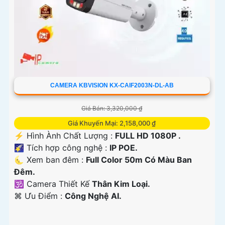
CAMERA KBVISION KX-CAIF2003N-DL-AB
Giá Bán: 3,320,000 ₫
Giá Khuyến Mại: 2,158,000 ₫
️⚡ Hình Ành Chất Lượng :
FULL HD 1080P .
🌠 Tích hợp công nghệ :
IP POE.
🌜 Xem ban đêm :
Full Color 50m Có Màu Ban
Đêm.
🕉️ Camera Thiết Kế
Thân Kim Loại.
️⌘ Ưu Điểm :
Công Nghệ AI.