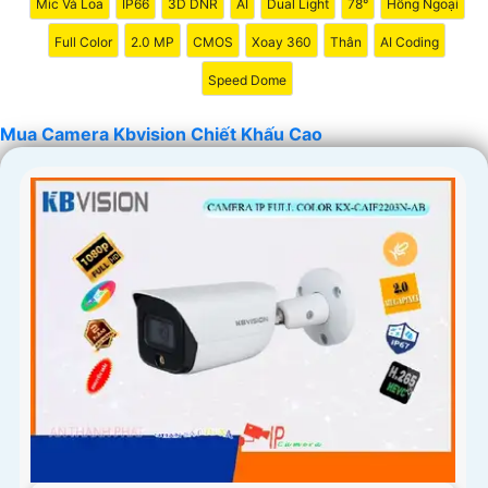
Mic Và Loa
IP66
3D DNR
AI
Dual Light
78°
Hồng Ngoại
Full Color
2.0 MP
CMOS
Xoay 360
Thân
AI Coding
Speed Dome
Mua Camera Kbvision Chiết Khấu Cao
'