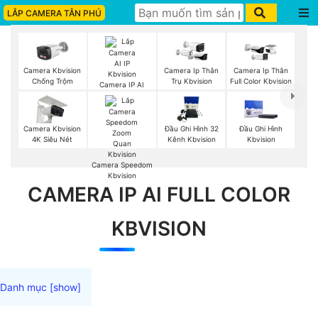
LẮP CAMERA TÂN PHÚ
Camera Kbvision
Camera Ip Thân
Camera Ip Thân
Chống Trộm
Trụ Kbvision
Full Color Kbvision
Camera IP AI
Kbvision
Camera Kbvision
Đầu Ghi Hình 32
Đầu Ghi Hình
4K Siêu Nét
Kênh Kbvision
Kbvision
Camera Speedom
Kbvision
CAMERA IP AI FULL COLOR
KBVISION