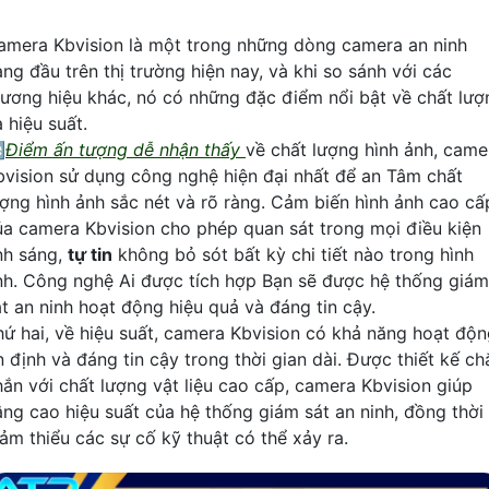
amera Kbvision là một trong những dòng camera an ninh
àng đầu trên thị trường hiện nay, và khi so sánh với các
hương hiệu khác, nó có những đặc điểm nổi bật về chất lượ
 hiệu suất.

Điểm ấn tượng dễ nhận thấy
về chất lượng hình ảnh, came
bvision sử dụng công nghệ hiện đại nhất để an Tâm chất
ượng hình ảnh sắc nét và rõ ràng. Cảm biến hình ảnh cao cấ
ủa camera Kbvision cho phép quan sát trong mọi điều kiện
nh sáng,
tự tin
không bỏ sót bất kỳ chi tiết nào trong hình
nh. Công nghệ Ai được tích hợp Bạn sẽ được hệ thống giám
át an ninh hoạt động hiệu quả và đáng tin cậy.
hứ hai, về hiệu suất, camera Kbvision có khả năng hoạt độ
n định và đáng tin cậy trong thời gian dài. Được thiết kế ch
hắn với chất lượng vật liệu cao cấp, camera Kbvision giúp
âng cao hiệu suất của hệ thống giám sát an ninh, đồng thời
iảm thiểu các sự cố kỹ thuật có thể xảy ra.