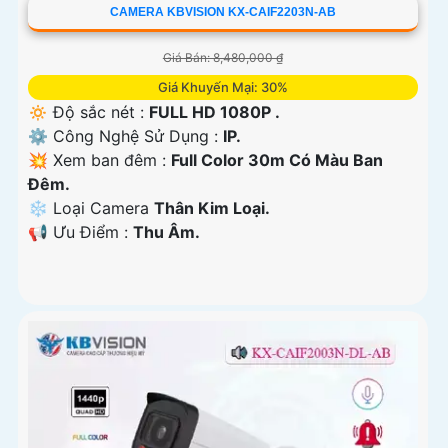
CAMERA KBVISION KX-CAIF2203N-AB
Giá Bán: 8,480,000 ₫
Giá Khuyến Mại: 30%
🔅 Độ sắc nét :
FULL HD 1080P .
⚙ Công Nghệ Sử Dụng :
IP.
💥 Xem ban đêm :
Full Color 30m Có Màu Ban
Đêm.
❄ Loại Camera
Thân Kim Loại.
️📢 Ưu Điểm :
Thu Âm.