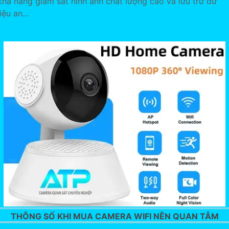
khả năng giám sát hình ảnh chất lượng cao và lưu trữ dữ
liệu an...
THÔNG SỐ KHI MUA CAMERA WIFI NÊN QUAN TÂM