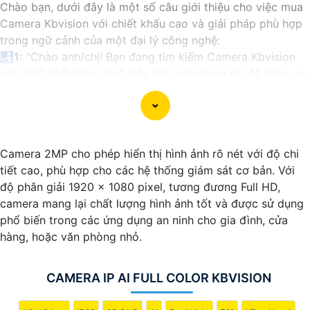
Chào bạn, dưới đây là một số câu giới thiệu cho việc mua
Camera Kbvision với chiết khấu cao và giải pháp phù hợp
trong ngữ cảnh của một đại lý công nghệ:
🛃
1:
"Chào anh/chị! Bạn đang tìm kiếm Camera Kbvision
với chiết khấu hấp dẫn? Hãy đến với chúng tôi để nhận ưu
đãi đặc biệt và được tư vấn về giải pháp chính xác nhất
cho nhu cầu an ninh của bạn!"
️🏅️
2:
"Bạn muốn mua Camera Kbvision với giá ưu đãi và
giải pháp phù hợp? Liên hệ ngay với chúng tôi để được hỗ
Camera 2MP cho phép hiển thị hình ảnh rõ nét với độ chi
trợ tốt nhất từ đội ngũ chuyên gia có kinh nghiệm!"
tiết cao, phù hợp cho các hệ thống giám sát cơ bản. Với
️🥈
3:
"Chúng tôi cam kết cung cấp Camera Kbvision chính
độ phân giải 1920 x 1080 pixel, tương đương Full HD,
hãng với chiết khấu cao nhất trên thị trường. Hãy đến với
camera mang lại chất lượng hình ảnh tốt và được sử dụng
chúng tôi để trải nghiệm dịch vụ tốt nhất và nhận được sự
phổ biến trong các ứng dụng an ninh cho gia đình, cửa
tư vấn chuyên nghiệp về giải pháp an ninh cần thiết!"
hàng, hoặc văn phòng nhỏ.
Hy vọng những câu giới thiệu trên sẽ giúp bạn thành công
trong việc tiếp cận khách hàng và tăng cơ hội bán hàng
của bạn. Nếu có bất kỳ yêu cầu hay câu hỏi nào khác, bạn
CAMERA IP AI FULL COLOR KBVISION
có thể chia sẻ để tôi hỗ trợ bạn tốt hơn!