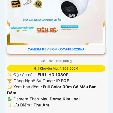
CAMERA KBVISION KX-CAIF2002SN-A
Giá Bán: 3,030,000 ₫
Giá Khuyến Mại: 1,969,500 ₫
✨ Độ sắc nét :
FULL HD 1080P .
🏆 Công Nghệ Sử Dụng :
IP POE.
🌙 Xem ban đêm :
Full Color 30m Có Màu Ban
Đêm.
🐉️ Camera Theo Mẫu
Dome Kim Loại.
️✨ Ưu Điểm :
Thu Âm.