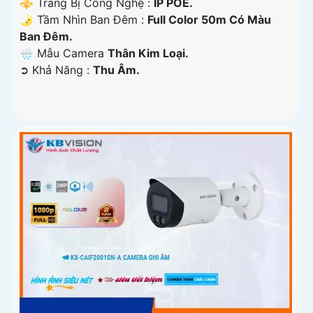
⚜️ Trang Bị Công Nghệ :
IP POE.
🌛 Tầm Nhìn Ban Đêm :
Full Color 50m Có Màu
Ban Đêm.
🌧️ Mẫu Camera
Thân Kim Loại.
️➲ Khả Năng :
Thu Âm.