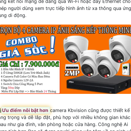
ăng kết nối mạng dễ dàng qua Wi-Fi hoặc dây Ethernet cho
hép người dùng xem trực tiếp hình ảnh từ xa thông qua ứn
ụng di động.

Ưu điểm nỗi bật hơn
camera Kbvision cũng được thiết kế
ang trọng và dễ lắp đặt, phù hợp với nhiều không gian khác
hau như gia đình, văn phòng hoặc cửa hàng. Công nghệ Ai