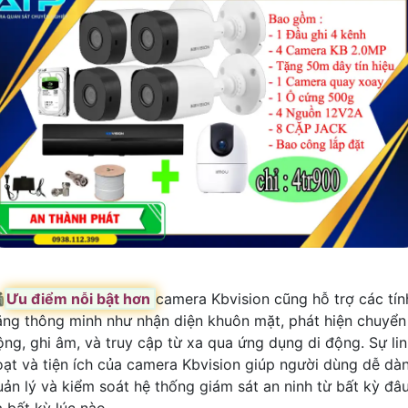

Ưu điểm nỗi bật hơn
camera Kbvision cũng hỗ trợ các tín
ăng thông minh như nhận diện khuôn mặt, phát hiện chuyển
ộng, ghi âm, và truy cập từ xa qua ứng dụng di động. Sự li
oạt và tiện ích của camera Kbvision giúp người dùng dễ dà
uản lý và kiểm soát hệ thống giám sát an ninh từ bất kỳ đâ