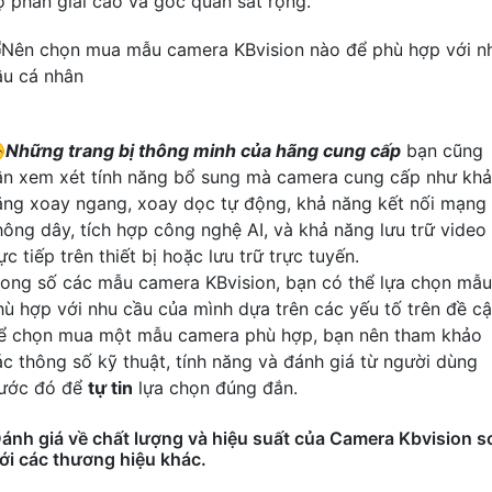
ộ phân giải cao và góc quan sát rộng.
️
Những trang bị thông minh của hãng cung cấp
bạn cũng
ần xem xét tính năng bổ sung mà camera cung cấp như khả
ăng xoay ngang, xoay dọc tự động, khả năng kết nối mạng
hông dây, tích hợp công nghệ AI, và khả năng lưu trữ video
ực tiếp trên thiết bị hoặc lưu trữ trực tuyến.
rong số các mẫu camera KBvision, bạn có thể lựa chọn mẫu
hù hợp với nhu cầu của mình dựa trên các yếu tố trên đề cậ
ể chọn mua một mẫu camera phù hợp, bạn nên tham khảo
ác thông số kỹ thuật, tính năng và đánh giá từ người dùng
rước đó để
tự tin
lựa chọn đúng đắn.
ánh giá về chất lượng và hiệu suất của Camera Kbvision s
ới các thương hiệu khác.