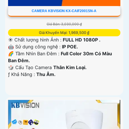
CAMERA KBVISION KX-CAIF2001SN-A
Giá Bán: 3,030,000 ₫
Giá Khuyến Mại: 1,969,500 ₫
☀️ Chất lượng hình Ảnh :
FULL HD 1080P .
🤖️ Sử dụng công nghệ :
IP POE.
🌈 Tầm Nhìn Ban Đêm :
Full Color 30m Có Màu
Ban Đêm.
🎲 Cấu Tạo Camera
Thân Kim Loại.
️ƒ Khả Năng :
Thu Âm.