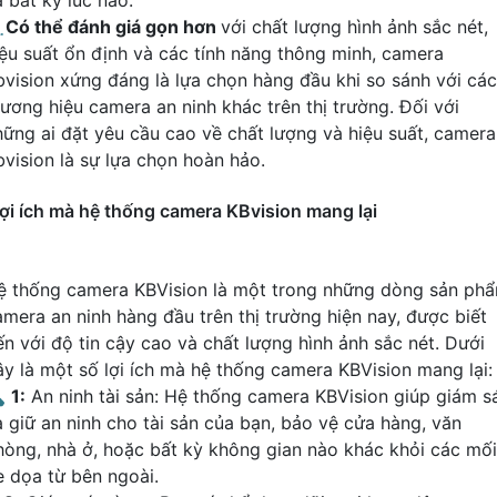
 bất kỳ lúc nào.
️
Có thể đánh giá gọn hơn
với chất lượng hình ảnh sắc nét,
iệu suất ổn định và các tính năng thông minh, camera
bvision xứng đáng là lựa chọn hàng đầu khi so sánh với các
hương hiệu camera an ninh khác trên thị trường. Đối với
hững ai đặt yêu cầu cao về chất lượng và hiệu suất, camera
bvision là sự lựa chọn hoàn hảo.
ợi ích mà hệ thống camera KBvision mang lại
ệ thống camera KBVision là một trong những dòng sản ph
amera an ninh hàng đầu trên thị trường hiện nay, được biết
ến với độ tin cậy cao và chất lượng hình ảnh sắc nét. Dưới
ây là một số lợi ích mà hệ thống camera KBVision mang lại:

1:
An ninh tài sản: Hệ thống camera KBVision giúp giám s
à giữ an ninh cho tài sản của bạn, bảo vệ cửa hàng, văn
hòng, nhà ở, hoặc bất kỳ không gian nào khác khỏi các mối
e dọa từ bên ngoài.