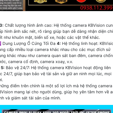
3:
Chất lượng hình ảnh cao: Hệ thống camera KBVision cu
ấp hình ảnh sắc nét, rõ ràng giúp bạn dễ dàng nhận diện chi
iết như khuôn mặt, biển số xe, hoặc các vật thể khác.
 Dung Lượng Ổ Cứng Tối Đa
4:
Hệ thống linh hoạt: KBVisi
ung cấp nhiều loại camera khác nhau cho các mục đích sử
ụng khác nhau như camera quan sát ban đêm, camera chố
ước, camera cố định, camera xoay, v.v.
✱
5:
Bảo vệ 24/7: Hệ thống camera KBVision hoạt động liên
c 24/7, giúp bạn bảo vệ tài sản và giữ an ninh mọi lúc, mọi
i.
hững điểm trên chính là một số lợi ích mà hệ thống camera
BVision mang lại cho người dùng, giúp họ yên tâm hơn về a
inh và giám sát tài sản của mình.