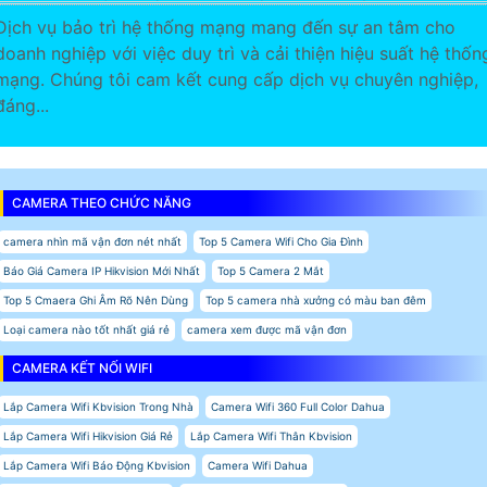
Dịch vụ bảo trì hệ thống mạng mang đến sự an tâm cho
doanh nghiệp với việc duy trì và cải thiện hiệu suất hệ thốn
mạng. Chúng tôi cam kết cung cấp dịch vụ chuyên nghiệp,
đáng...
CAMERA THEO CHỨC NĂNG
camera nhìn mã vận đơn nét nhất
Top 5 Camera Wifi Cho Gia Đình
Báo Giá Camera IP Hikvision Mới Nhất
Top 5 Camera 2 Mắt
Top 5 Cmaera Ghi Âm Rõ Nên Dùng
Top 5 camera nhà xưởng có màu ban đêm
Loại camera nào tốt nhất giá rẻ
camera xem được mã vận đơn
CAMERA KẾT NỐI WIFI
Lắp Camera Wifi Kbvision Trong Nhà
Camera Wifi 360 Full Color Dahua
Lắp Camera Wifi Hikvision Giá Rẻ
Lắp Camera Wifi Thân Kbvision
Lắp Camera Wifi Báo Động Kbvision
Camera Wifi Dahua