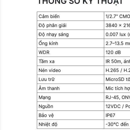
THÔNG SỐ KỸ THUẬT
Cảm biến
1/2.7" CM
Độ phân giải
3840 × 21
Độ nhạy sáng
0.007 lux (
Ống kính
2.7–13.5 m
WDR
120 dB
Tầm xa
IR 50m, á
Nén video
H.265 / H.
Lưu trữ
MicroSD tố
Âm thanh
Mic tích h
Mạng
RJ-45, ON
Nguồn
12VDC / P
Bảo vệ
IP67
Nhiệt độ
-30°C đến