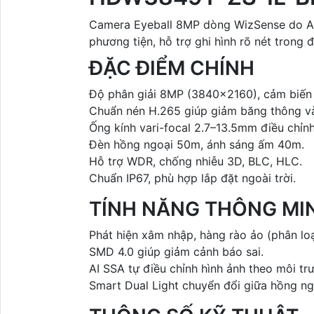
Camera Eyeball 8MP dòng WizSense do An 
phương tiện, hỗ trợ ghi hình rõ nét trong 
ĐẶC ĐIỂM CHÍNH
Độ phân giải 8MP (3840×2160), cảm biến
Chuẩn nén H.265 giúp giảm băng thông và
Ống kính vari-focal 2.7–13.5mm điều chỉnh
Đèn hồng ngoại 50m, ánh sáng ấm 40m.
Hỗ trợ WDR, chống nhiễu 3D, BLC, HLC.
Chuẩn IP67, phù hợp lắp đặt ngoài trời.
TÍNH NĂNG THÔNG MI
Phát hiện xâm nhập, hàng rào ảo (phân loạ
SMD 4.0 giúp giảm cảnh báo sai.
AI SSA tự điều chỉnh hình ảnh theo môi tr
Smart Dual Light chuyển đổi giữa hồng ng