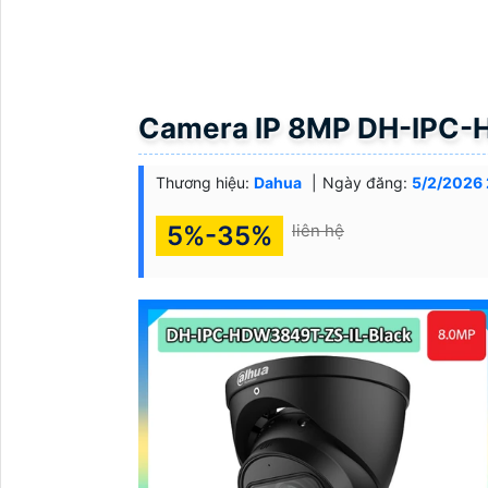
Camera IP 8MP DH-IPC-
Thương hiệu:
Dahua
Ngày đăng:
5/2/2026 
5%-35%
liên hệ