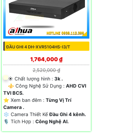
ĐẦU GHI 4 DH-XVR5104HS-I3/T
1,764,000 ₫
2,520,000 ₫
☀️ Chất lượng hình :
3k .
⚜️ Công Nghệ Sử Dụng :
AHD CVI
TVI BCS.
⭐ Xem ban đêm :
Từng Vị Trí
Camera .
❄ Camera Thiết Kế
Đầu Ghi 4 kênh.
️🎙 Tích Hợp :
Công Nghệ AI.