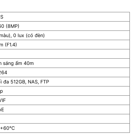
OS
60 (8MP)
màu), 0 lux (có đèn)
m (F1.4)
nh sáng ấm 40m
264
i đa 512GB, NAS, FTP
ợp
VIF
oE
 +60°C