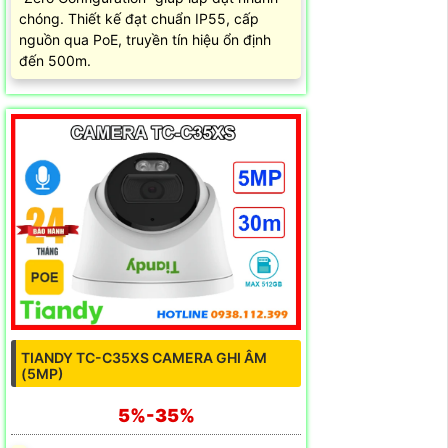
chóng. Thiết kế đạt chuẩn IP55, cấp
nguồn qua PoE, truyền tín hiệu ổn định
đến 500m.
TIANDY TC-C35XS CAMERA GHI ÂM
(5MP)
5%-35%