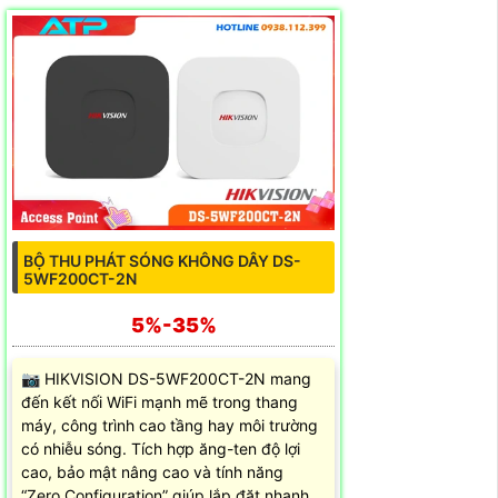
BỘ THU PHÁT SÓNG KHÔNG DÂY DS-
5WF200CT-2N
5%-35%
📷 HIKVISION DS-5WF200CT-2N mang
đến kết nối WiFi mạnh mẽ trong thang
máy, công trình cao tầng hay môi trường
có nhiễu sóng. Tích hợp ăng-ten độ lợi
cao, bảo mật nâng cao và tính năng
“Zero Configuration” giúp lắp đặt nhanh