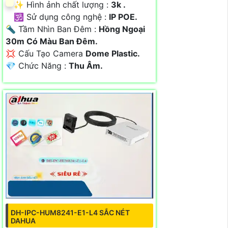
✨ Hình ảnh chất lượng :
3k .
🕉️ Sử dụng công nghệ :
IP POE.
🔦 Tầm Nhìn Ban Đêm :
Hồng Ngoại
30m Có Màu Ban Ðêm.
💢 Cấu Tạo Camera
Dome Plastic.
️💎 Chức Năng :
Thu Âm.
DH-IPC-HUM8241-E1-L4 SẮC NÉT
DAHUA