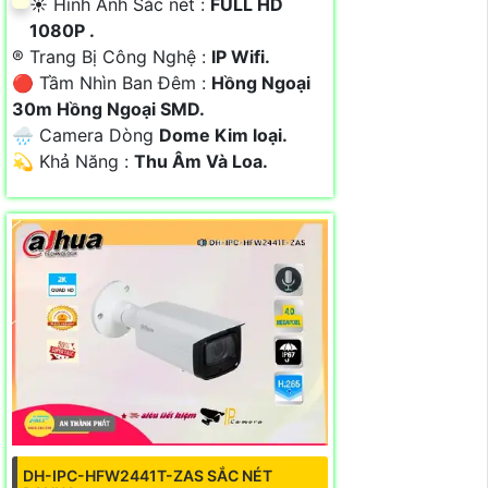
☀️ Hình Ảnh Sắc nét :
FULL HD
1080P .
®️ Trang Bị Công Nghệ :
IP Wifi.
🔴 Tầm Nhìn Ban Đêm :
Hồng Ngoại
30m Hồng Ngoại SMD.
🌧️ Camera Dòng
Dome Kim loại.
️💫 Khả Năng :
Thu Âm Và Loa.
DH-IPC-HFW2441T-ZAS SẮC NÉT