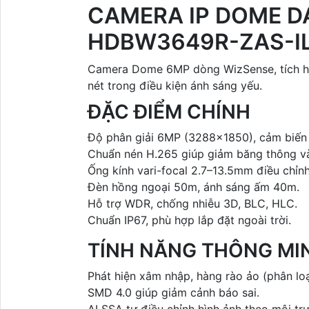
CAMERA IP DOME D
HDBW3649R-ZAS-I
Camera Dome 6MP dòng WizSense, tích hợp
nét trong điều kiện ánh sáng yếu.
ĐẶC ĐIỂM CHÍNH
Độ phân giải 6MP (3288×1850), cảm biến
Chuẩn nén H.265 giúp giảm băng thông và 
Ống kính vari-focal 2.7–13.5mm điều chỉnh
Đèn hồng ngoại 50m, ánh sáng ấm 40m.
Hỗ trợ WDR, chống nhiễu 3D, BLC, HLC.
Chuẩn IP67, phù hợp lắp đặt ngoài trời.
TÍNH NĂNG THÔNG MI
Phát hiện xâm nhập, hàng rào ảo (phân loạ
SMD 4.0 giúp giảm cảnh báo sai.