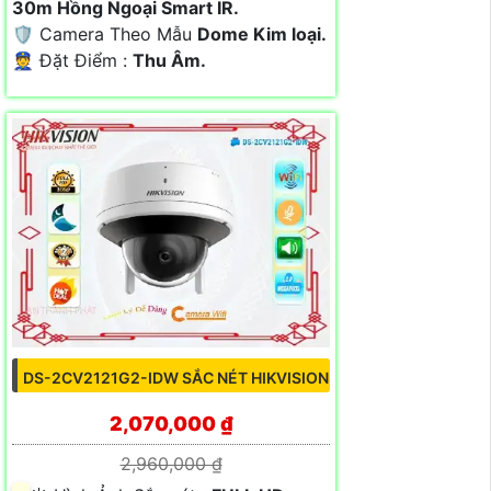
30m Hồng Ngoại Smart IR.
🛡 Camera Theo Mẫu
Dome Kim loại.
️👮 Đặt Điểm :
Thu Âm.
DS-2CV2121G2-IDW SẮC NÉT HIKVISION
2,070,000 ₫
2,960,000 ₫