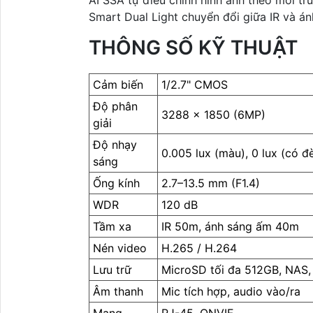
AI SSA tự điều chỉnh hình ảnh theo môi tr
Smart Dual Light chuyển đổi giữa IR và án
THÔNG SỐ KỸ THUẬT
Cảm biến
1/2.7" CMOS
Độ phân
3288 × 1850 (6MP)
giải
Độ nhạy
0.005 lux (màu), 0 lux (có đ
sáng
Ống kính
2.7–13.5 mm (F1.4)
WDR
120 dB
Tầm xa
IR 50m, ánh sáng ấm 40m
Nén video
H.265 / H.264
Lưu trữ
MicroSD tối đa 512GB, NAS,
Âm thanh
Mic tích hợp, audio vào/ra