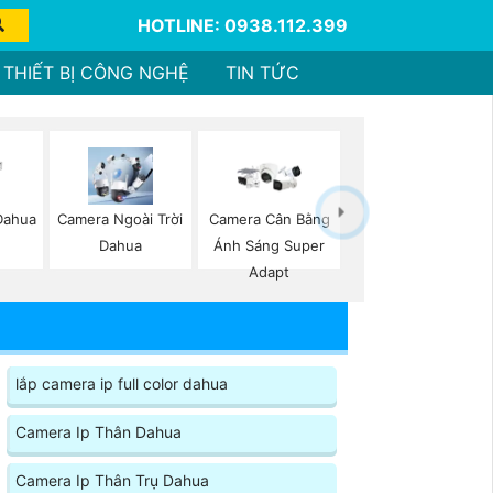
HOTLINE: 0938.112.399
THIẾT BỊ CÔNG NGHỆ
TIN TỨC
Dahua
Camera Ngoài Trời
Camera Cân Bằng
Dahua
Ánh Sáng Super
Adapt
lắp camera ip full color dahua
Camera Ip Thân Dahua
Camera Ip Thân Trụ Dahua