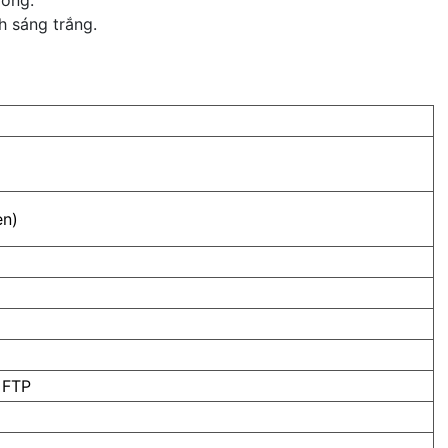
ường.
h sáng trắng.
èn)
 FTP