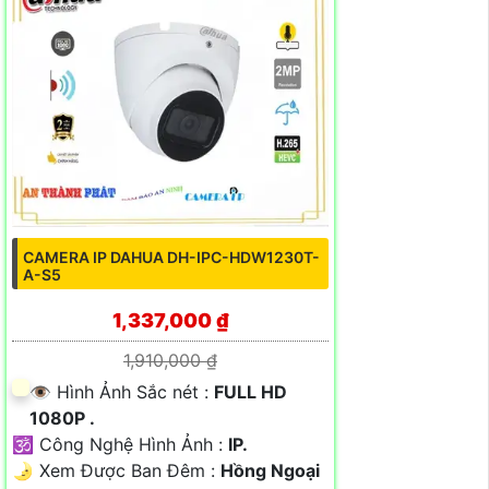
CAMERA IP DAHUA DH-IPC-HDW1230T-
A-S5
1,337,000 ₫
1,910,000 ₫
👁 Hình Ảnh Sắc nét :
FULL HD
1080P .
🕉️ Công Nghệ Hình Ảnh :
IP.
🌛 Xem Được Ban Đêm :
Hồng Ngoại