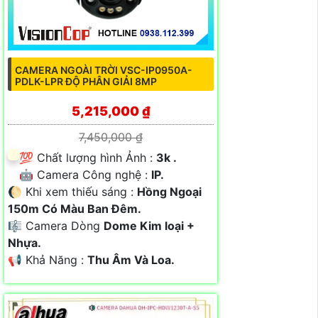
CAMERA NGOÀI TRỜI VSC-IP0950A-
PDLK-LPR ĐỘ PHÂN GIẢI 8MP
5,215,000 ₫
7,450,000 ₫
💯 Chất lượng hình Ảnh :
3k .
🤖️ Camera Công nghệ :
IP.
🌔 Khi xem thiếu sáng :
Hồng Ngoại
150m Có Màu Ban Ðêm.
🎼️ Camera Dòng
Dome Kim loại +
Nhựa.
️📢 Khả Năng :
Thu Âm Và Loa.