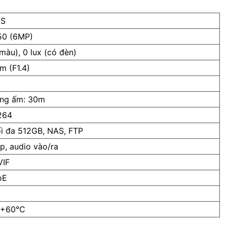
OS
50 (6MP)
màu), 0 lux (có đèn)
m (F1.4)
áng ấm: 30m
264
i đa 512GB, NAS, FTP
ợp, audio vào/ra
VIF
oE
 +60°C