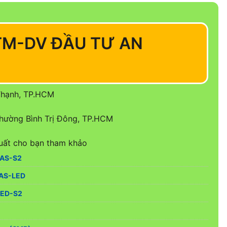
TM-DV ĐẦU TƯ AN
Thạnh, TP.HCM
hường Bình Trị Đông, TP.HCM
uất cho bạn tham khảo
-AS-S2
AS-LED
LED-S2