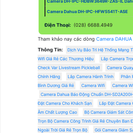
Camera DH-IPC-HDBW3649R-ZAS-IL Dah
Camera Dahua DH-IPC-HFW5541T-ASE
Điện Thoại:
(028) 6688.4949
Tham khảo nay các dòng
Camera DAHUA
Thông Tin:
Dịch Vụ Bảo Trì Hệ Thống Mạng T
Wifi Giá Rẻ Các Thương Hiệu
Lắp Camera Trọ
Check Var Livestream Pickleball
Camera Quay
Chính Hãng
Lắp Camera Hành Trình
Phân 
Bình Dương Giá Rẻ
Camera Wifi
Camera Wif
Camera Dahua Báo Động Chuẩn DH-SD2A200
Đặt Camera Cho Khách Sạn
Lắp Đặt Camera 
Âm Chất Lượng Cao
Bộ Camera Giám Sát Côn
Trọn Bộ Camera Công Trình Giá Rẻ Chuyên Ban
Ngoài Trời Giá Rẻ Trọn Bộ
Gói Camera Giám Sá