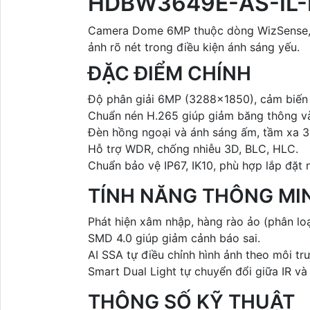
HDBW3649E-AS-IL
Camera Dome 6MP thuộc dòng WizSense, tí
ảnh rõ nét trong điều kiện ánh sáng yếu.
ĐẶC ĐIỂM CHÍNH
Độ phân giải 6MP (3288×1850), cảm biến
Chuẩn nén H.265 giúp giảm băng thông và
Đèn hồng ngoại và ánh sáng ấm, tầm xa 
Hỗ trợ WDR, chống nhiễu 3D, BLC, HLC.
Chuẩn bảo vệ IP67, IK10, phù hợp lắp đặt n
TÍNH NĂNG THÔNG MI
Phát hiện xâm nhập, hàng rào ảo (phân loạ
SMD 4.0 giúp giảm cảnh báo sai.
AI SSA tự điều chỉnh hình ảnh theo môi tr
Smart Dual Light tự chuyển đổi giữa IR và
THÔNG SỐ KỸ THUẬT