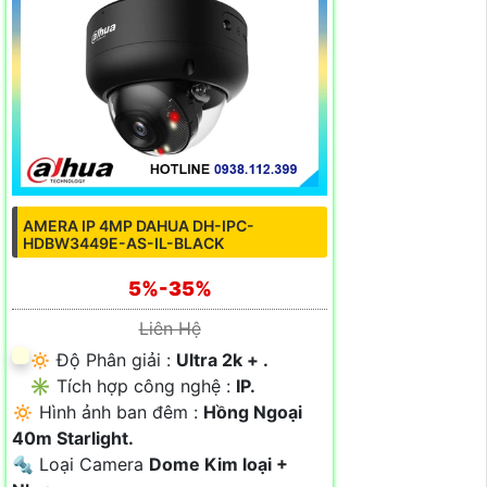
AMERA IP 4MP DAHUA DH-IPC-
HDBW3449E-AS-IL-BLACK
5%-35%
Liên Hệ
🔅 Độ Phân giải :
Ultra 2k + .
✳️ Tích hợp công nghệ :
IP.
🔅 Hình ảnh ban đêm :
Hồng Ngoại
40m Starlight.
🔩 Loại Camera
Dome Kim loại +