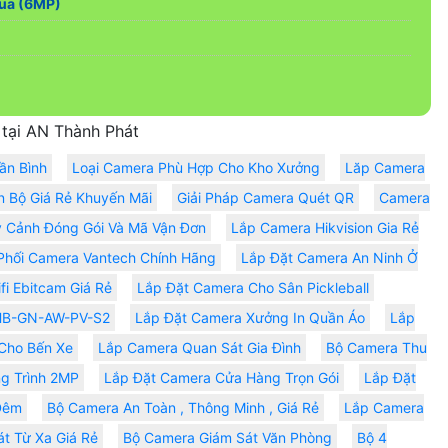
ua (6MP)
tại AN Thành Phát
ần Bình
Loại Camera Phù Hợp Cho Kho Xưởng
Lăp Camera
n Bộ Giá Rẻ Khuyến Mãi
Giải Pháp Camera Quét QR
Camera
 Cảnh Đóng Gói Và Mã Vận Đơn
Lắp Camera Hikvision Gia Rẻ
Phối Camera Vantech Chính Hãng
Lắp Đặt Camera An Ninh Ở
i Ebitcam Giá Rẻ
Lắp Đặt Camera Cho Sân Pickleball
HB-GN-AW-PV-S2
Lắp Đặt Camera Xưởng In Quần Áo
Lắp
Cho Bến Xe
Lắp Camera Quan Sát Gia Đình
Bộ Camera Thu
g Trình 2MP
Lắp Đặt Camera Cửa Hàng Trọn Gói
Lắp Đặt
 Đêm
Bộ Camera An Toàn , Thông Minh , Giá Rẻ
Lắp Camera
t Từ Xa Giá Rẻ
Bộ Camera Giám Sát Văn Phòng
Bộ 4