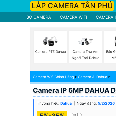
LẮP CAMERA TÂN PHÚ
BỘ CAMERA
CAMERA WIFI
CAMERA I
Camera PTZ Dahua
Camera Thu Âm
Báo G
Ngoài Trời Dahua
Mắ
Camera Wifi Chính Hãng
Camera Ai Dahua
Camera IP 6MP DAHUA 
Thương hiệu:
Dahua
Ngày đăng:
5/2/2026 
5%-35%
liên hệ