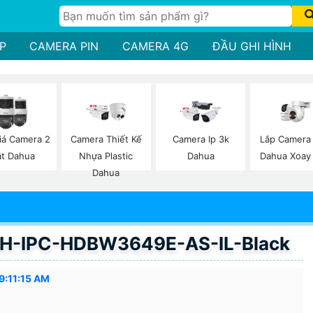
P
CAMERA PIN
CAMERA 4G
ĐẦU GHI HÌNH
Lắp Camera 
iá Camera 2
Camera Thiết Kế
Camera Ip 3k
Dahua Xoay
t Dahua
Nhựa Plastic
Dahua
Dahua
DH-IPC-HDBW3649E-AS-IL-Black
9:11:15 AM