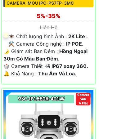
CAMERA IMOU IPC-PS7FP-3M0
5%-35%
Liên Hệ
👁 Chất lượng hình Ảnh :
2K Lite .
⚒ Camera Công nghệ :
IP POE.
🌛 Giám sát Ban Đêm :
Hồng Ngoại
30m Có Màu Ban Ðêm.
🎲 Camera Thiết Kế
IP67 xoay 360.
️🔔 Khả Năng :
Thu Âm Và Loa.