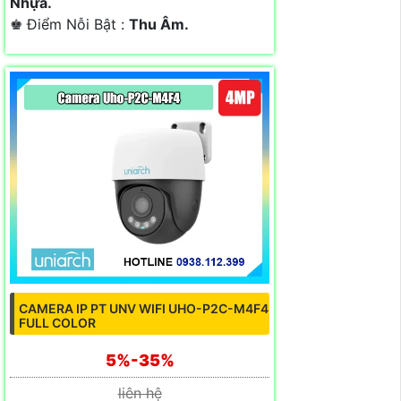
Nhựa.
️♚ Điểm Nỗi Bật :
Thu Âm.
CAMERA IP PT UNV WIFI UHO-P2C-M4F4
FULL COLOR
5%-35%
liên hệ