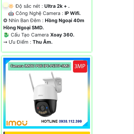
🔅 Độ sắc nét :
Ultra 2k + .
🤖️ Công Nghệ Camera :
IP Wifi.
❂ Nhìn Ban Đêm :
Hồng Ngoại 40m
Hồng Ngoại SMD.
🐉️ Cấu Tạo Camera
Xoay 360.
️⇝ Ưu Điểm :
Thu Âm.