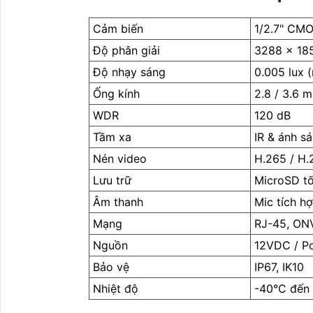
Cảm biến
1/2.7" CM
Độ phân giải
3288 × 18
Độ nhạy sáng
0.005 lux (
Ống kính
2.8 / 3.6 m
WDR
120 dB
Tầm xa
IR & ánh s
Nén video
H.265 / H.
Lưu trữ
MicroSD tố
Âm thanh
Mic tích h
Mạng
RJ-45, ON
Nguồn
12VDC / P
Bảo vệ
IP67, IK10
Nhiệt độ
-40°C đến