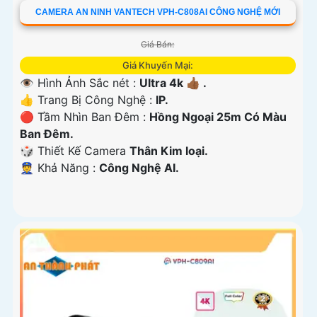
CAMERA AN NINH VANTECH VPH-C808AI CÔNG NGHỆ MỚI
Giá Bán:
Giá Khuyến Mại:
👁 Hình Ảnh Sắc nét :
Ultra 4k 👍🏾 .
👍 Trang Bị Công Nghệ :
IP.
🔴 Tầm Nhìn Ban Đêm :
Hồng Ngoại 25m Có Màu
Ban Ðêm.
🎲 Thiết Kế Camera
Thân Kim loại.
️👮 Khả Năng :
Công Nghệ AI.