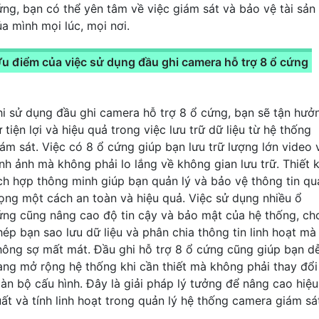
ứng, bạn có thể yên tâm về việc giám sát và bảo vệ tài sản
ủa mình mọi lúc, mọi nơi.
u điểm của việc sử dụng đầu ghi camera hỗ trợ 8 ổ cứng
hi sử dụng đầu ghi camera hỗ trợ 8 ổ cứng, bạn sẽ tận hưở
 tiện lợi và hiệu quả trong việc lưu trữ dữ liệu từ hệ thống
iám sát. Việc có 8 ổ cứng giúp bạn lưu trữ lượng lớn video 
ình ảnh mà không phải lo lắng về không gian lưu trữ. Thiết 
ích hợp thông minh giúp bạn quản lý và bảo vệ thông tin qu
rọng một cách an toàn và hiệu quả. Việc sử dụng nhiều ổ
ứng cũng nâng cao độ tin cậy và bảo mật của hệ thống, ch
hép bạn sao lưu dữ liệu và phân chia thông tin linh hoạt mà
hông sợ mất mát. Đầu ghi hỗ trợ 8 ổ cứng cũng giúp bạn d
àng mở rộng hệ thống khi cần thiết mà không phải thay đổi
oàn bộ cấu hình. Đây là giải pháp lý tưởng để nâng cao hiệu
uất và tính linh hoạt trong quản lý hệ thống camera giám sá