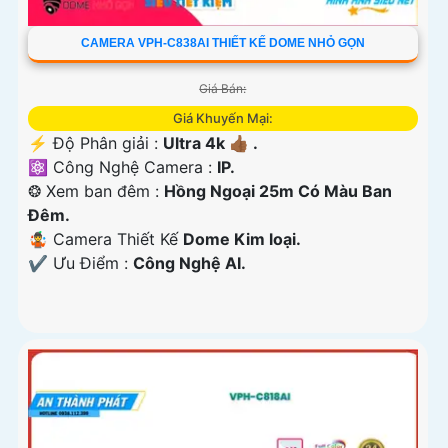
CAMERA VPH-C838AI THIẾT KẾ DOME NHỎ GỌN
Giá Bán:
Giá Khuyến Mại:
️⚡ Độ Phân giải :
Ultra 4k 👍🏾 .
⚛️ Công Nghệ Camera :
IP.
❂ Xem ban đêm :
Hồng Ngoại 25m Có Màu Ban
Ðêm.
🤹 Camera Thiết Kế
Dome Kim loại.
️✔️ Ưu Điểm :
Công Nghệ AI.