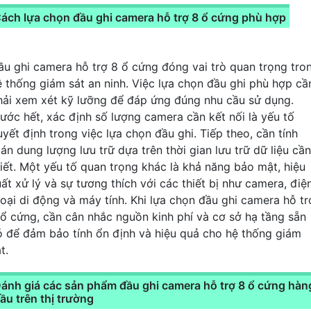
ách lựa chọn đầu ghi camera hỗ trợ 8 ổ cứng phù hợp
ầu ghi camera hỗ trợ 8 ổ cứng đóng vai trò quan trọng tro
ệ thống giám sát an ninh. Việc lựa chọn đầu ghi phù hợp cầ
hải xem xét kỹ lưỡng để đáp ứng đúng nhu cầu sử dụng.
rước hết, xác định số lượng camera cần kết nối là yếu tố
uyết định trong việc lựa chọn đầu ghi. Tiếp theo, cần tính
án dung lượng lưu trữ dựa trên thời gian lưu trữ dữ liệu cần
hiết. Một yếu tố quan trọng khác là khả năng bảo mật, hiệu
uất xử lý và sự tương thích với các thiết bị như camera, điệ
hoại di động và máy tính. Khi lựa chọn đầu ghi camera hỗ tr
 ổ cứng, cần cân nhắc nguồn kinh phí và cơ sở hạ tầng sẵn
ó để đảm bảo tính ổn định và hiệu quả cho hệ thống giám
t.
ánh giá các sản phẩm đầu ghi camera hỗ trợ 8 ổ cứng hàn
ầu trên thị trường