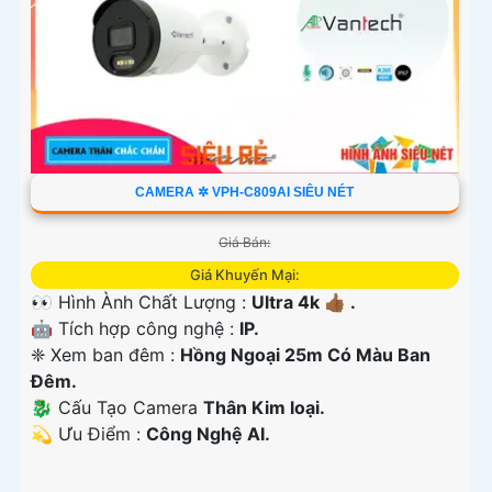
CAMERA ✲ VPH-C809AI SIÊU NÉT
Giá Bán:
Giá Khuyến Mại:
👀 Hình Ành Chất Lượng :
Ultra 4k 👍🏾 .
🤖️ Tích hợp công nghệ :
IP.
❈ Xem ban đêm :
Hồng Ngoại 25m Có Màu Ban
Ðêm.
🐉️ Cấu Tạo Camera
Thân Kim loại.
️💫 Ưu Điểm :
Công Nghệ AI.