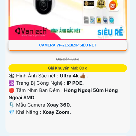
CAMERA VP-21518ZIP SIÊU NÉT
Giá Bán: 00 ₫
Giá Khuyến Mại: 00 ₫
👁️‍🗨 Hình Ảnh Sắc nét :
Ultra 4k 👍🏾 .
🕉️ Trang Bị Công Nghệ :
IP POE.
🔴 Tầm Nhìn Ban Đêm :
Hồng Ngoại 50m Hồng
Ngoại SMD.
🗜️ Mẫu Camera
Xoay 360.
️💎 Khả Năng :
Xoay Zoom.