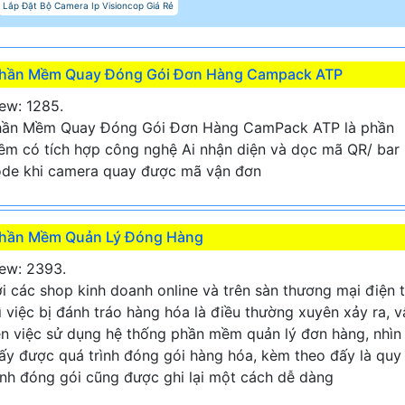
Lắp Đặt Bộ Camera Ip Visioncop Giá Rẻ
hần Mềm Quay Đóng Gói Đơn Hàng Campack ATP
ew: 1285.
hần Mềm Quay Đóng Gói Đơn Hàng CamPack ATP là phần
m có tích hợp công nghệ Ai nhận diện và dọc mã QR/ bar
de khi camera quay được mã vận đơn
hần Mềm Quản Lý Đóng Hàng
ew: 2393.
i các shop kinh doanh online và trên sàn thương mại điện 
ì việc bị đánh tráo hàng hóa là điều thường xuyên xảy ra, v
n việc sử dụng hệ thống phần mềm quản lý đơn hàng, nhìn
ấy được quá trình đóng gói hàng hóa, kèm theo đấy là quy
ình đóng gói cũng được ghi lại một cách dễ dàng