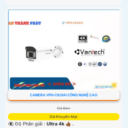
CAMERA VPH-C819AI CÔNG NGHỆ CAO
Giá Bán:
Giá Khuyến Mại:
👁️‍🗨 Độ Phân giải :
Ultra 4k 👍🏾 .