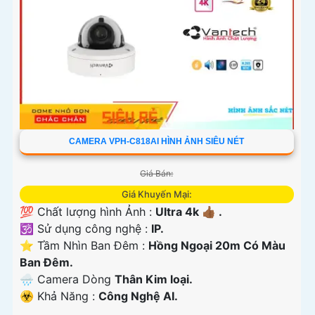
CAMERA VPH-C818AI HÌNH ẢNH SIÊU NÉT
Giá Bán:
Giá Khuyến Mại:
💯 Chất lượng hình Ảnh :
Ultra 4k 👍🏾 .
🕉️ Sử dụng công nghệ :
IP.
⭐ Tầm Nhìn Ban Đêm :
Hồng Ngoại 20m Có Màu
Ban Ðêm.
🌧️ Camera Dòng
Thân Kim loại.
️☣️ Khả Năng :
Công Nghệ AI.