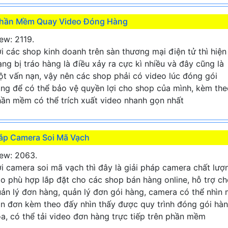
hần Mềm Quay Video Đóng Hàng
ew: 2119.
i các shop kinh doanh trên sàn thương mại điện tử thì hiện
ạng bị tráo hàng là điều xảy ra cực kì nhiều và đây cũng là
t vấn nạn, vậy nên các shop phải có video lúc đóng gói
ng để có thể bảo vệ quyền lợi cho shop của mình, kèm the
ần mềm có thể trích xuất video nhanh gọn nhất
ắp Camera Soi Mã Vạch
ew: 2063.
i camera soi mã vạch thì đây là giải pháp camera chất lượ
o phù hợp lắp đặt cho các shop bán hàng online, hỗ trợ c
ản lý đơn hàng, quản lý đơn gói hàng, camera có thể nhìn
n đơn kèm theo đấy nhìn thấy được quy trình đóng gói hà
a, có thể tải video đơn hàng trực tiếp trên phần mềm