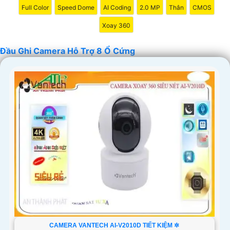
Full Color
Speed Dome
AI Coding
2.0 MP
Thân
CMOS
Xoay 360
Đầu Ghi Camera Hỗ Trợ 8 Ổ Cứng
'
CAMERA VANTECH AI-V2010D TIẾT KIỆM ✲