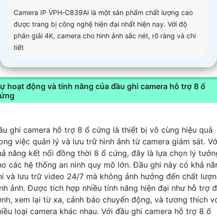
Camera IP VPH-C839AI là một sản phẩm chất lượng cao
được trang bị công nghệ hiện đại nhất hiện nay. Với độ
phân giải 4K, camera cho hình ảnh sắc nét, rõ ràng và chi
tiết
ự hoạt động và tính năng của đầu ghi camera hỗ trợ 8 ổ
ứng
ầu ghi camera hỗ trợ 8 ổ cứng là thiết bị vô cùng hiệu quả
rong việc quản lý và lưu trữ hình ảnh từ camera giám sát. Vớ
hả năng kết nối đồng thời 8 ổ cứng, đây là lựa chọn lý tưởn
ho các hệ thống an ninh quy mô lớn. Đầu ghi này có khả nă
hi và lưu trữ video 24/7 mà không ảnh hưởng đến chất lượ
ình ảnh. Được tích hợp nhiều tính năng hiện đại như hỗ trợ 
ênh, xem lại từ xa, cảnh báo chuyển động, và tương thích v
hiều loại camera khác nhau. Với đầu ghi camera hỗ trợ 8 ổ