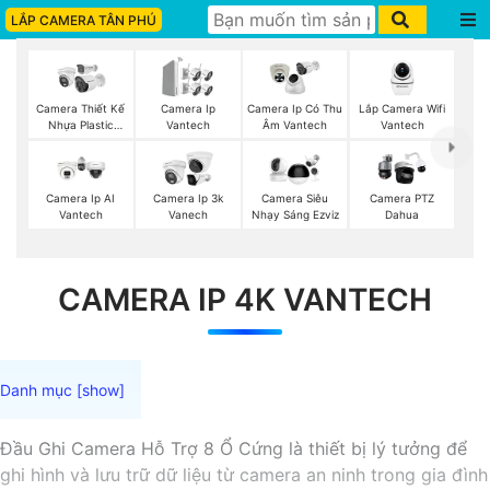
LẮP CAMERA TÂN PHÚ
Lắp Camera Wifi
Camera Thiết Kế
Camera Ip
Camera Ip Có Thu
Vantech
Nhựa Plastic
Vantech
Âm Vantech
Vantech
Camera Ip AI
Camera Ip 3k
Camera Siêu
Camera PTZ
Vantech
Vanech
Nhạy Sáng Ezviz
Dahua
CAMERA IP 4K VANTECH
Đầu Ghi Camera Hỗ Trợ 8 Ổ Cứng là thiết bị lý tưởng để
ghi hình và lưu trữ dữ liệu từ camera an ninh trong gia đình