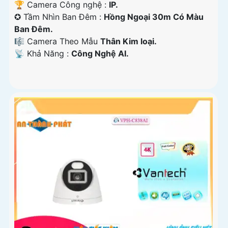
🏆 Camera Công nghệ :
IP.
✪ Tầm Nhìn Ban Đêm :
Hồng Ngoại 30m Có Màu
Ban Ðêm.
🎼️ Camera Theo Mẫu
Thân Kim loại.
️📡 Khả Năng :
Công Nghệ AI.