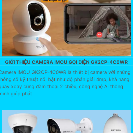
GIỚI THIỆU CAMERA IMOU GỌI ĐIỆN GK2CP-4C0WR
Camera IMOU GK2CP-4C0WR là thiết bị camera với những
thông số kỹ thuật nổi bật như độ phân giải 4mp, khả năng
quay xoay cùng đàm thoại 2 chiều, công nghệ AI thông
minh giúp phát...