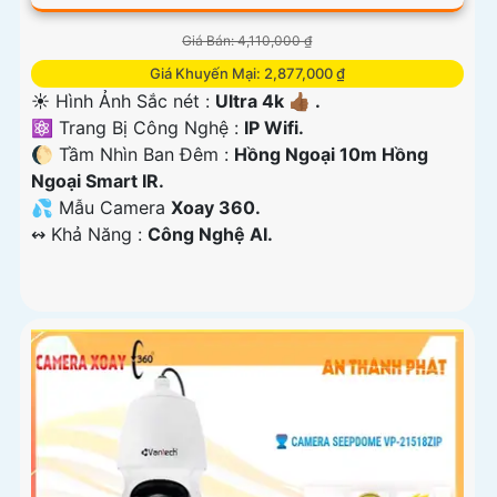
Giá Bán: 4,110,000 ₫
Giá Khuyến Mại: 2,877,000 ₫
☀️ Hình Ảnh Sắc nét :
Ultra 4k 👍🏾 .
⚛️ Trang Bị Công Nghệ :
IP Wifi.
🌔 Tầm Nhìn Ban Đêm :
Hồng Ngoại 10m Hồng
Ngoại Smart IR.
💦 Mẫu Camera
Xoay 360.
️↭ Khả Năng :
Công Nghệ AI.