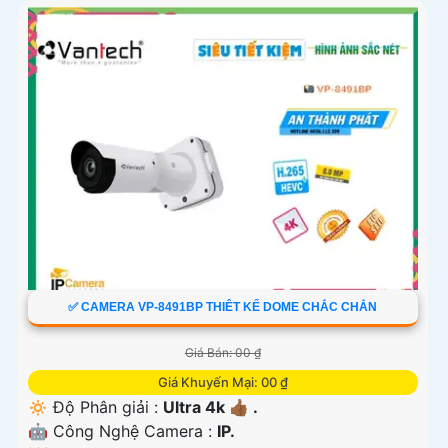
✅ CAMERA VP-8491BP THIÊT KẾ DOME CHẮC CHẮN
Giá Bán: 00 ₫
Giá Khuyến Mại: 00 ₫
🔅 Độ Phân giải :
Ultra 4k 👍🏾 .
🤖️ Công Nghệ Camera :
IP.