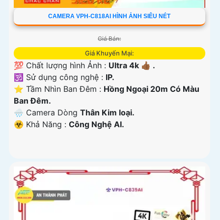
CAMERA VPH-C818AI HÌNH ẢNH SIÊU NÉT
Giá Bán:
Giá Khuyến Mại:
💯 Chất lượng hình Ảnh :
Ultra 4k 👍🏾 .
🕉️ Sử dụng công nghệ :
IP.
⭐ Tầm Nhìn Ban Đêm :
Hồng Ngoại 20m Có Màu
Ban Ðêm.
🌧️ Camera Dòng
Thân Kim loại.
️☣️ Khả Năng :
Công Nghệ AI.