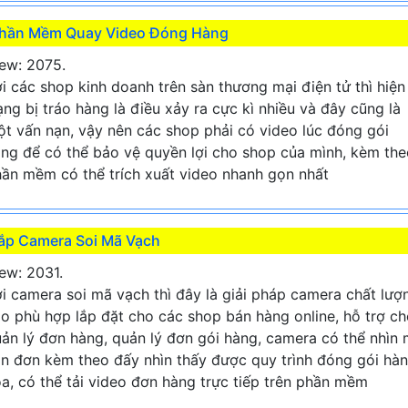
hần Mềm Quay Video Đóng Hàng
ew: 2075.
i các shop kinh doanh trên sàn thương mại điện tử thì hiện
ạng bị tráo hàng là điều xảy ra cực kì nhiều và đây cũng là
t vấn nạn, vậy nên các shop phải có video lúc đóng gói
ng để có thể bảo vệ quyền lợi cho shop của mình, kèm the
ần mềm có thể trích xuất video nhanh gọn nhất
ắp Camera Soi Mã Vạch
ew: 2031.
i camera soi mã vạch thì đây là giải pháp camera chất lượ
o phù hợp lắp đặt cho các shop bán hàng online, hỗ trợ c
ản lý đơn hàng, quản lý đơn gói hàng, camera có thể nhìn
n đơn kèm theo đấy nhìn thấy được quy trình đóng gói hà
a, có thể tải video đơn hàng trực tiếp trên phần mềm