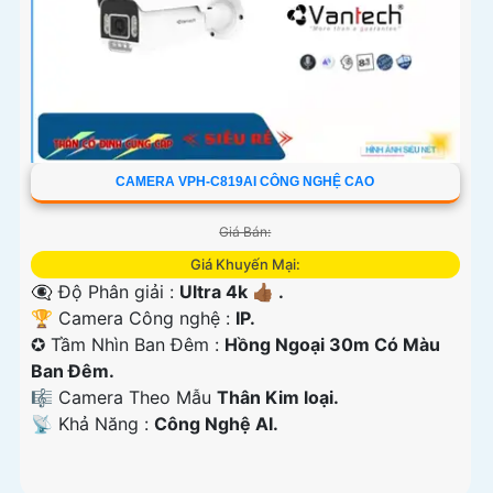
CAMERA VPH-C819AI CÔNG NGHỆ CAO
Giá Bán:
Giá Khuyến Mại:
👁️‍🗨 Độ Phân giải :
Ultra 4k 👍🏾 .
🏆 Camera Công nghệ :
IP.
✪ Tầm Nhìn Ban Đêm :
Hồng Ngoại 30m Có Màu
Ban Ðêm.
🎼️ Camera Theo Mẫu
Thân Kim loại.
️📡 Khả Năng :
Công Nghệ AI.