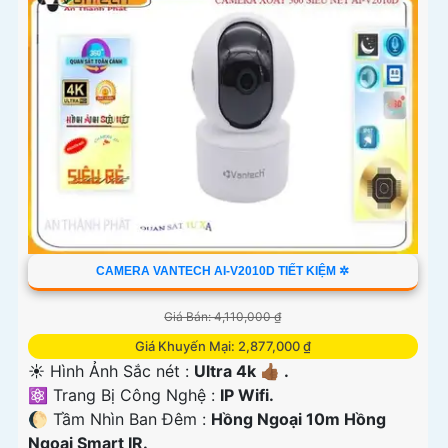
'
CAMERA VANTECH AI-V2010D TIẾT KIỆM ✲
Giá Bán: 4,110,000 ₫
Giá Khuyến Mại: 2,877,000 ₫
☀️ Hình Ảnh Sắc nét :
Ultra 4k 👍🏾 .
⚛️ Trang Bị Công Nghệ :
IP Wifi.
🌔 Tầm Nhìn Ban Đêm :
Hồng Ngoại 10m Hồng
Ngoại Smart IR.