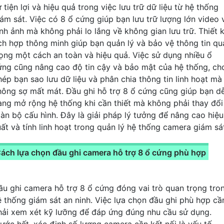
 tiện lợi và hiệu quả trong việc lưu trữ dữ liệu từ hệ thống
iám sát. Việc có 8 ổ cứng giúp bạn lưu trữ lượng lớn video 
ình ảnh mà không phải lo lắng về không gian lưu trữ. Thiết 
ích hợp thông minh giúp bạn quản lý và bảo vệ thông tin qu
rọng một cách an toàn và hiệu quả. Việc sử dụng nhiều ổ
ứng cũng nâng cao độ tin cậy và bảo mật của hệ thống, ch
hép bạn sao lưu dữ liệu và phân chia thông tin linh hoạt mà
hông sợ mất mát. Đầu ghi hỗ trợ 8 ổ cứng cũng giúp bạn d
àng mở rộng hệ thống khi cần thiết mà không phải thay đổi
oàn bộ cấu hình. Đây là giải pháp lý tưởng để nâng cao hiệu
uất và tính linh hoạt trong quản lý hệ thống camera giám sá
ách lựa chọn đầu ghi camera hỗ trợ 8 ổ cứng phù hợp
ầu ghi camera hỗ trợ 8 ổ cứng đóng vai trò quan trọng tro
ệ thống giám sát an ninh. Việc lựa chọn đầu ghi phù hợp cầ
hải xem xét kỹ lưỡng để đáp ứng đúng nhu cầu sử dụng.
rước hết, xác định số lượng camera cần kết nối là yếu tố