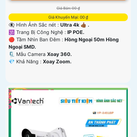
Giá Bán: 00 ₫
Giá Khuyến Mại: 00 ₫
👁️‍🗨 Hình Ảnh Sắc nét :
Ultra 4k 👍🏾 .
🕉️ Trang Bị Công Nghệ :
IP POE.
🔴 Tầm Nhìn Ban Đêm :
Hồng Ngoại 50m Hồng
Ngoại SMD.
🗜️ Mẫu Camera
Xoay 360.
️💎 Khả Năng :
Xoay Zoom.