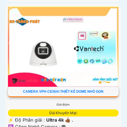
CAMERA VPH-C838AI THIẾT KẾ DOME NHỎ GỌN
Giá Bán:
Giá Khuyến Mại:
️⚡ Độ Phân giải :
Ultra 4k 👍🏾 .
⚛️ Công Nghệ Camera :
IP.