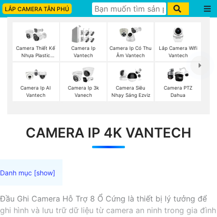
LẮP CAMERA TÂN PHÚ
Lắp Camera Wifi
Camera Thiết Kế
Camera Ip
Camera Ip Có Thu
Vantech
Nhựa Plastic
Vantech
Âm Vantech
Vantech
Camera Ip AI
Camera Ip 3k
Camera Siêu
Camera PTZ
Vantech
Vanech
Nhạy Sáng Ezviz
Dahua
CAMERA IP 4K VANTECH
Đầu Ghi Camera Hỗ Trợ 8 Ổ Cứng là thiết bị lý tưởng để
ghi hình và lưu trữ dữ liệu từ camera an ninh trong gia đình