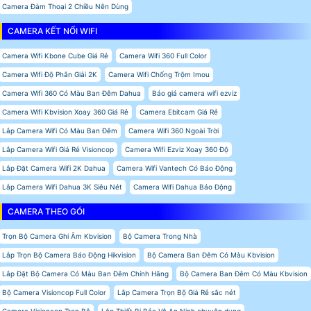
Camera Đàm Thoại 2 Chiều Nên Dùng
CAMERA KẾT NỐI WIFI
Camera Wifi Kbone Cube Giá Rẻ
Camera Wifi 360 Full Color
Camera Wifi Độ Phân Giải 2K
Camera Wifi Chống Trộm Imou
Camera Wifi 360 Có Màu Ban Đêm Dahua
Báo giá camera wifi ezviz
Camera Wifi Kbvision Xoay 360 Giá Rẻ
Camera Ebitcam Giá Rẻ
Lắp Camera Wifi Có Màu Ban Đêm
Camera Wifi 360 Ngoài Trời
Lắp Camera Wifi Giá Rẻ Visioncop
Camera Wifi Ezviz Xoay 360 Độ
Lắp Đặt Camera Wifi 2K Dahua
Camera Wifi Vantech Có Báo Động
Lắp Camera Wifi Dahua 3K Siêu Nét
Camera Wifi Dahua Báo Động
CAMERA THEO GÓI
Trọn Bộ Camera Ghi Âm Kbvision
Bộ Camera Trong Nhà
Lắp Trọn Bộ Camera Báo Động Hikvision
Bộ Camera Ban Đêm Có Màu Kbvision
Lắp Đặt Bộ Camera Có Màu Ban Đêm Chính Hãng
Bộ Camera Ban Đêm Có Màu Kbvision
Bộ Camera Visioncop Full Color
Lắp Camera Trọn Bộ Giá Rẻ sắc nét
Camera Visioncop Trọn Bộ
Lắp Thiết Bị Bảo Vệ An Ninh chuyên dụng