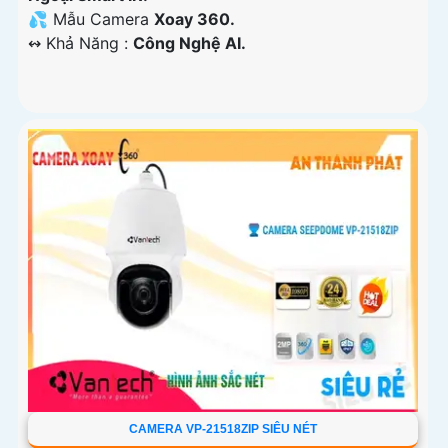
💦 Mẫu Camera
Xoay 360.
️↭ Khả Năng :
Công Nghệ AI.
CAMERA VP-21518ZIP SIÊU NÉT