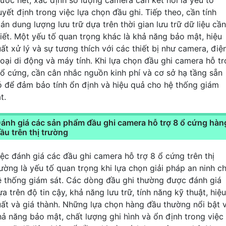
uyết định trong việc lựa chọn đầu ghi. Tiếp theo, cần tính
án dung lượng lưu trữ dựa trên thời gian lưu trữ dữ liệu cần
hiết. Một yếu tố quan trọng khác là khả năng bảo mật, hiệu
uất xử lý và sự tương thích với các thiết bị như camera, điệ
hoại di động và máy tính. Khi lựa chọn đầu ghi camera hỗ tr
 ổ cứng, cần cân nhắc nguồn kinh phí và cơ sở hạ tầng sẵn
ó để đảm bảo tính ổn định và hiệu quả cho hệ thống giám
t.
ánh giá các sản phẩm đầu ghi camera hỗ trợ 8 ổ cứng hàn
ầu trên thị trường
iệc đánh giá các đầu ghi camera hỗ trợ 8 ổ cứng trên thị
rường là yếu tố quan trọng khi lựa chọn giải pháp an ninh c
ệ thống giám sát. Các dòng đầu ghi thường được đánh giá
a trên độ tin cậy, khả năng lưu trữ, tính năng kỹ thuật, hiệu
uất và giá thành. Những lựa chọn hàng đầu thường nổi bật 
hả năng bảo mật, chất lượng ghi hình và ổn định trong việc