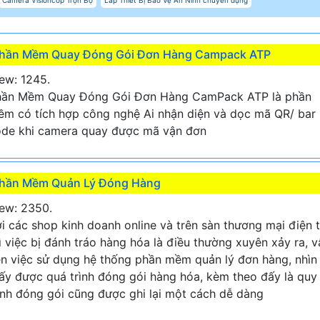
hần Mềm Quay Đóng Gói Đơn Hàng Campack ATP
ew: 1245.
hần Mềm Quay Đóng Gói Đơn Hàng CamPack ATP là phần
m có tích hợp công nghệ Ai nhận diện và dọc mã QR/ bar
de khi camera quay được mã vận đơn
hần Mềm Quản Lý Đóng Hàng
ew: 2350.
i các shop kinh doanh online và trên sàn thương mại điện 
ì việc bị đánh tráo hàng hóa là điều thường xuyên xảy ra, v
n việc sử dụng hệ thống phần mềm quản lý đơn hàng, nhìn
ấy được quá trình đóng gói hàng hóa, kèm theo đấy là quy
ình đóng gói cũng được ghi lại một cách dễ dàng