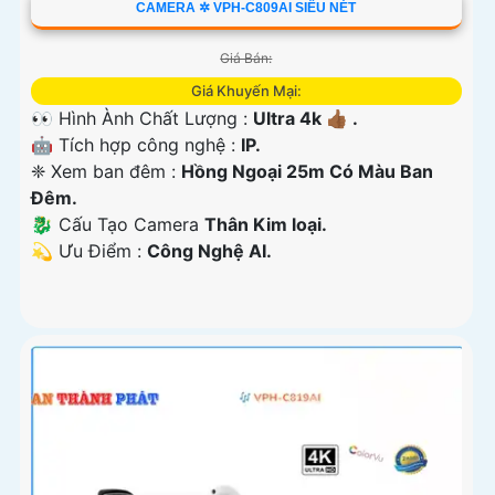
CAMERA ✲ VPH-C809AI SIÊU NÉT
Giá Bán:
Giá Khuyến Mại:
👀 Hình Ành Chất Lượng :
Ultra 4k 👍🏾 .
🤖️ Tích hợp công nghệ :
IP.
❈ Xem ban đêm :
Hồng Ngoại 25m Có Màu Ban
Ðêm.
🐉️ Cấu Tạo Camera
Thân Kim loại.
️💫 Ưu Điểm :
Công Nghệ AI.