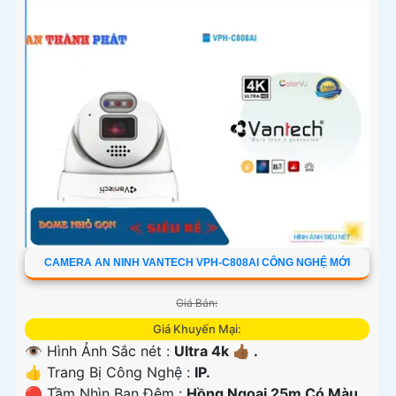
CAMERA AN NINH VANTECH VPH-C808AI CÔNG NGHỆ MỚI
Giá Bán:
Giá Khuyến Mại:
👁 Hình Ảnh Sắc nét :
Ultra 4k 👍🏾 .
👍 Trang Bị Công Nghệ :
IP.
🔴 Tầm Nhìn Ban Đêm :
Hồng Ngoại 25m Có Màu