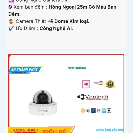
❂ Xem ban đêm :
Hồng Ngoại 25m Có Màu Ban
Ðêm.
🤹 Camera Thiết Kế
Dome Kim loại.
️✔️ Ưu Điểm :
Công Nghệ AI.