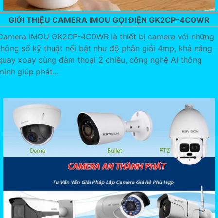
GIỚI THIỆU CAMERA IMOU GỌI ĐIỆN GK2CP-4C0WR
Camera IMOU GK2CP-4C0WR là thiết bị camera với những
thông số kỹ thuật nổi bật như độ phân giải 4mp, khả năng
quay xoay cùng đàm thoại 2 chiều, công nghệ AI thông
minh giúp phát...