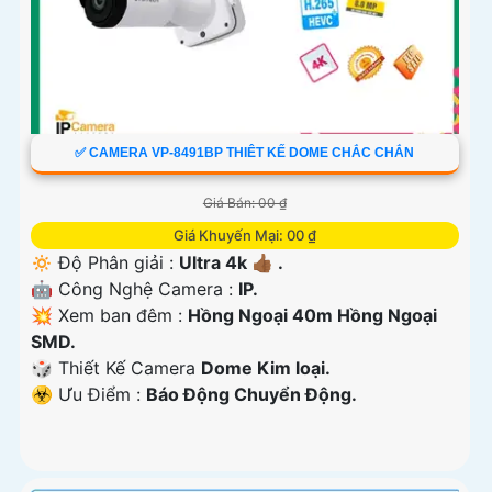
✅ CAMERA VP-8491BP THIÊT KẾ DOME CHẮC CHẮN
Giá Bán: 00 ₫
Giá Khuyến Mại: 00 ₫
🔅 Độ Phân giải :
Ultra 4k 👍🏾 .
🤖️ Công Nghệ Camera :
IP.
💥 Xem ban đêm :
Hồng Ngoại 40m Hồng Ngoại
SMD.
🎲 Thiết Kế Camera
Dome Kim loại.
️☣️ Ưu Điểm :
Báo Động Chuyển Động.