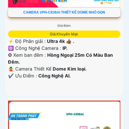
CAMERA VPH-C838AI THIẾT KẾ DOME NHỎ GỌN
Giá Bán:
Giá Khuyến Mại:
️⚡ Độ Phân giải :
Ultra 4k 👍🏾 .
⚛️ Công Nghệ Camera :
IP.
❂ Xem ban đêm :
Hồng Ngoại 25m Có Màu Ban
Ðêm.
🤹 Camera Thiết Kế
Dome Kim loại.
️✔️ Ưu Điểm :
Công Nghệ AI.