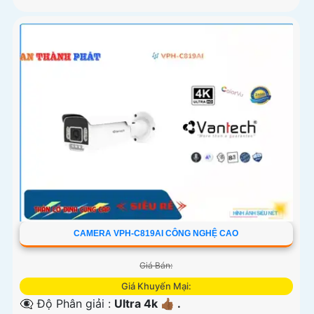
CAMERA VPH-C819AI CÔNG NGHỆ CAO
Giá Bán:
Giá Khuyến Mại:
👁️‍🗨 Độ Phân giải :
Ultra 4k 👍🏾 .