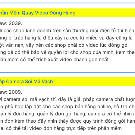
hần Mềm Quay Video Đóng Hàng
ew: 2039.
i các shop kinh doanh trên sàn thương mại điện tử thì hiện
ạng bị tráo hàng là điều xảy ra cực kì nhiều và đây cũng là
t vấn nạn, vậy nên các shop phải có video lúc đóng gói
ng để có thể bảo vệ quyền lợi cho shop của mình, kèm the
ần mềm có thể trích xuất video nhanh gọn nhất
ắp Camera Soi Mã Vạch
ew: 2009.
i camera soi mã vạch thì đây là giải pháp camera chất lượ
o phù hợp lắp đặt cho các shop bán hàng online, hỗ trợ c
ản lý đơn hàng, quản lý đơn gói hàng, camera có thể nhìn
n đơn kèm theo đấy nhìn thấy được quy trình đóng gói hà
a, có thể tải video đơn hàng trực tiếp trên phần mềm