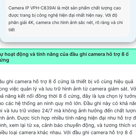
Camera IP VPH-C839AI là một sản phẩm chất lượng cao
được trang bị công nghệ hiện đại nhất hiện nay. Với độ
phân giải 4K, camera cho hình ảnh sắc nét, rõ ràng và chi
tiết
ự hoạt động và tính năng của đầu ghi camera hỗ trợ 8 ổ
ứng
ầu ghi camera hỗ trợ 8 ổ cứng là thiết bị vô cùng hiệu quả
rong việc quản lý và lưu trữ hình ảnh từ camera giám sát. Vớ
hả năng kết nối đồng thời 8 ổ cứng, đây là lựa chọn lý tưởn
ho các hệ thống an ninh quy mô lớn. Đầu ghi này có khả nă
hi và lưu trữ video 24/7 mà không ảnh hưởng đến chất lượ
ình ảnh. Được tích hợp nhiều tính năng hiện đại như hỗ trợ 
ênh, xem lại từ xa, cảnh báo chuyển động, và tương thích v
hiều loại camera khác nhau. Với đầu ghi camera hỗ trợ 8 ổ