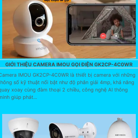
GIỚI THIỆU CAMERA IMOU GỌI ĐIỆN GK2CP-4C0WR
Camera IMOU GK2CP-4C0WR là thiết bị camera với những
thông số kỹ thuật nổi bật như độ phân giải 4mp, khả năng
quay xoay cùng đàm thoại 2 chiều, công nghệ AI thông
minh giúp phát...