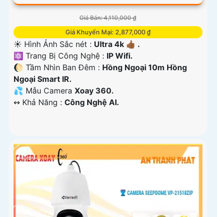
Giá Bán: 4,110,000 ₫
Giá Khuyến Mại: 2,877,000 ₫
☀️ Hình Ảnh Sắc nét :
Ultra 4k 👍🏾 .
⚛️ Trang Bị Công Nghệ :
IP Wifi.
🌔 Tầm Nhìn Ban Đêm :
Hồng Ngoại 10m Hồng
Ngoại Smart IR.
💦 Mẫu Camera
Xoay 360.
️↭ Khả Năng :
Công Nghệ AI.