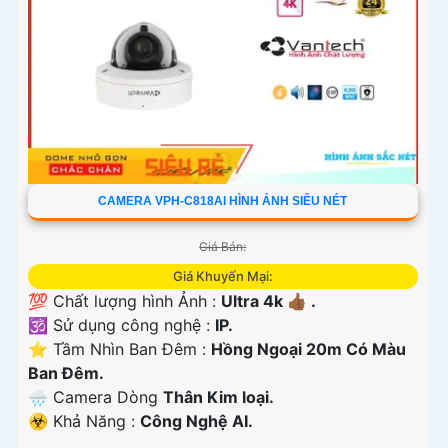
CAMERA VPH-C818AI HÌNH ẢNH SIÊU NÉT
Giá Bán:
Giá Khuyến Mại:
💯 Chất lượng hình Ảnh :
Ultra 4k 👍🏾 .
🕉️ Sử dụng công nghệ :
IP.
⭐ Tầm Nhìn Ban Đêm :
Hồng Ngoại 20m Có Màu
Ban Ðêm.
🌧️ Camera Dòng
Thân Kim loại.
️☣️ Khả Năng :
Công Nghệ AI.