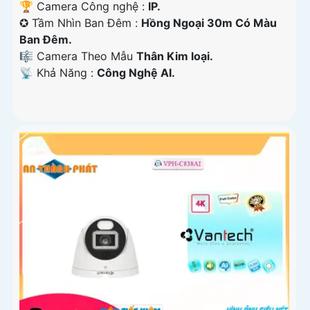
🏆 Camera Công nghệ :
IP.
✪ Tầm Nhìn Ban Đêm :
Hồng Ngoại 30m Có Màu
Ban Ðêm.
🎼️ Camera Theo Mẫu
Thân Kim loại.
️📡 Khả Năng :
Công Nghệ AI.