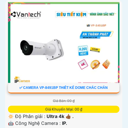
✅ CAMERA VP-8491BP THIÊT KẾ DOME CHẮC CHẮN
Giá Bán: 00 ₫
Giá Khuyến Mại: 00 ₫
🔅 Độ Phân giải :
Ultra 4k 👍🏾 .
🤖️ Công Nghệ Camera :
IP.