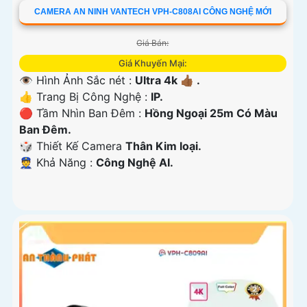
CAMERA AN NINH VANTECH VPH-C808AI CÔNG NGHỆ MỚI
Giá Bán:
Giá Khuyến Mại:
👁 Hình Ảnh Sắc nét :
Ultra 4k 👍🏾 .
👍 Trang Bị Công Nghệ :
IP.
🔴 Tầm Nhìn Ban Đêm :
Hồng Ngoại 25m Có Màu
Ban Ðêm.
🎲 Thiết Kế Camera
Thân Kim loại.
️👮 Khả Năng :
Công Nghệ AI.