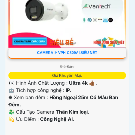
CAMERA ✲ VPH-C809AI SIÊU NÉT
Giá Bán:
Giá Khuyến Mại:
👀 Hình Ành Chất Lượng :
Ultra 4k 👍🏾 .
🤖️ Tích hợp công nghệ :
IP.
❈ Xem ban đêm :
Hồng Ngoại 25m Có Màu Ban
Ðêm.
🐉️ Cấu Tạo Camera
Thân Kim loại.
️💫 Ưu Điểm :
Công Nghệ AI.