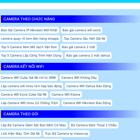
CAMERA THEO CHỨC NĂNG
Báo Giá Camera IP Hikvision Mới Nhất
Báo giá camera wifi ezviz
camera quay rõ tem đơn hàng shoppe
Top Camera Sắc Nét Giá Rẻ
Top 5 Camera Xem Mã Vạch Vận Đơn
Báo giá camera 2 mắt
Top 5 Camera Lắp Công Trình Nên Dùng
Báo giá camera 2 mắt dahua
CAMERA KẾT NỐI WIFI
Camera Wifi Cube Giá Rẻ chỉ từ 399K
Camera Wifi Không Dây
Lắp camera wifi Imou tích hợp báo động
Camera Wifi Dahua Báo Động
Camera Wifi Ezviz Cube Giá Rẻ
Camera Wifi Kbone
Lắp Camera Wifi Imou Có Chống Trộm
Camera Wifi Hikvision Báo Động
CAMERA THEO GÓI
Lắp Bộ Camera Giám Sát Ban Đêm Có Màu
Bộ Camera Đàm Thoại 2 Chiều
Linh Kiện Máy Tính Giá Rẻ
Trọn Bộ Camera Ip Visioncop