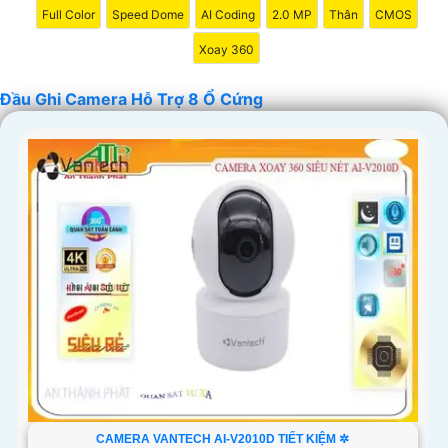
Full Color
Speed Dome
AI Coding
2.0 MP
Thân
CMOS
Xoay 360
Đầu Ghi Camera Hỗ Trợ 8 Ổ Cứng
'
CAMERA VANTECH AI-V2010D TIẾT KIỆM ✲