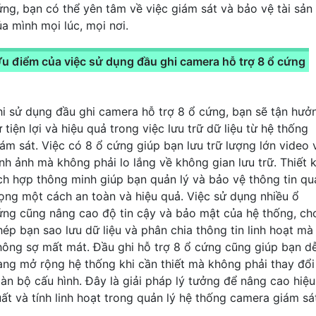
ứng, bạn có thể yên tâm về việc giám sát và bảo vệ tài sản
ủa mình mọi lúc, mọi nơi.
u điểm của việc sử dụng đầu ghi camera hỗ trợ 8 ổ cứng
hi sử dụng đầu ghi camera hỗ trợ 8 ổ cứng, bạn sẽ tận hưở
 tiện lợi và hiệu quả trong việc lưu trữ dữ liệu từ hệ thống
iám sát. Việc có 8 ổ cứng giúp bạn lưu trữ lượng lớn video 
ình ảnh mà không phải lo lắng về không gian lưu trữ. Thiết 
ích hợp thông minh giúp bạn quản lý và bảo vệ thông tin qu
rọng một cách an toàn và hiệu quả. Việc sử dụng nhiều ổ
ứng cũng nâng cao độ tin cậy và bảo mật của hệ thống, ch
hép bạn sao lưu dữ liệu và phân chia thông tin linh hoạt mà
hông sợ mất mát. Đầu ghi hỗ trợ 8 ổ cứng cũng giúp bạn d
àng mở rộng hệ thống khi cần thiết mà không phải thay đổi
oàn bộ cấu hình. Đây là giải pháp lý tưởng để nâng cao hiệu
uất và tính linh hoạt trong quản lý hệ thống camera giám sá