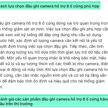
ách lựa chọn đầu ghi camera hỗ trợ 8 ổ cứng phù hợp
ầu ghi camera hỗ trợ 8 ổ cứng đóng vai trò quan trọng tro
ệ thống giám sát an ninh. Việc lựa chọn đầu ghi phù hợp cầ
hải xem xét kỹ lưỡng để đáp ứng đúng nhu cầu sử dụng.
rước hết, xác định số lượng camera cần kết nối là yếu tố
uyết định trong việc lựa chọn đầu ghi. Tiếp theo, cần tính
án dung lượng lưu trữ dựa trên thời gian lưu trữ dữ liệu cần
hiết. Một yếu tố quan trọng khác là khả năng bảo mật, hiệu
uất xử lý và sự tương thích với các thiết bị như camera, điệ
hoại di động và máy tính. Khi lựa chọn đầu ghi camera hỗ tr
 ổ cứng, cần cân nhắc nguồn kinh phí và cơ sở hạ tầng sẵn
ó để đảm bảo tính ổn định và hiệu quả cho hệ thống giám
t.
ánh giá các sản phẩm đầu ghi camera hỗ trợ 8 ổ cứng hàn
ầu trên thị trường