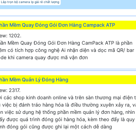
Lắp trọn bộ camera Ip giá rẻ chất lượng
hần Mềm Quay Đóng Gói Đơn Hàng Campack ATP
ew: 1202.
hần Mềm Quay Đóng Gói Đơn Hàng CamPack ATP là phần
m có tích hợp công nghệ Ai nhận diện và dọc mã QR/ bar
de khi camera quay được mã vận đơn
hần Mềm Quản Lý Đóng Hàng
ew: 2317.
i các shop kinh doanh online và trên sàn thương mại điện 
ì việc bị đánh tráo hàng hóa là điều thường xuyên xảy ra, v
n việc sử dụng hệ thống phần mềm quản lý đơn hàng, nhìn
ấy được quá trình đóng gói hàng hóa, kèm theo đấy là quy
ình đóng gói cũng được ghi lại một cách dễ dàng