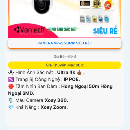
CAMERA VP-21518ZIP SIÊU NÉT
Giá Bán: 00 ₫
Giá Khuyến Mại: 00 ₫
👁️‍🗨 Hình Ảnh Sắc nét :
Ultra 4k 👍🏾 .
🕉️ Trang Bị Công Nghệ :
IP POE.
🔴 Tầm Nhìn Ban Đêm :
Hồng Ngoại 50m Hồng
Ngoại SMD.
🗜️ Mẫu Camera
Xoay 360.
️💎 Khả Năng :
Xoay Zoom.