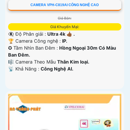
CAMERA VPH-C819AI CÔNG NGHỆ CAO
Giá Bán:
Giá Khuyến Mại:
👁️‍🗨 Độ Phân giải :
Ultra 4k 👍🏾 .
🏆 Camera Công nghệ :
IP.
✪ Tầm Nhìn Ban Đêm :
Hồng Ngoại 30m Có Màu
Ban Ðêm.
🎼️ Camera Theo Mẫu
Thân Kim loại.
️📡 Khả Năng :
Công Nghệ AI.