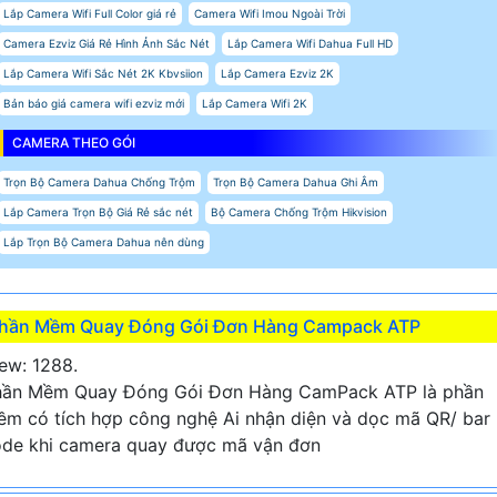
Lắp Camera Wifi Full Color giá rẻ
Camera Wifi Imou Ngoài Trời
Camera Ezviz Giá Rẻ Hình Ảnh Sắc Nét
Lắp Camera Wifi Dahua Full HD
Lắp Camera Wifi Sắc Nét 2K Kbvsiion
Lắp Camera Ezviz 2K
Bản báo giá camera wifi ezviz mới
Lắp Camera Wifi 2K
CAMERA THEO GÓI
Trọn Bộ Camera Dahua Chống Trộm
Trọn Bộ Camera Dahua Ghi Âm
Lắp Camera Trọn Bộ Giá Rẻ sắc nét
Bộ Camera Chống Trộm Hikvision
Lắp Trọn Bộ Camera Dahua nên dùng
hần Mềm Quay Đóng Gói Đơn Hàng Campack ATP
ew: 1288.
hần Mềm Quay Đóng Gói Đơn Hàng CamPack ATP là phần
m có tích hợp công nghệ Ai nhận diện và dọc mã QR/ bar
de khi camera quay được mã vận đơn