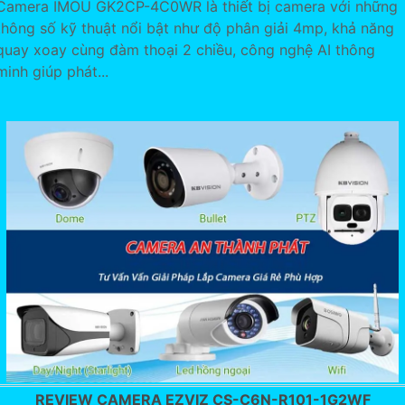
Camera IMOU GK2CP-4C0WR là thiết bị camera với những
thông số kỹ thuật nổi bật như độ phân giải 4mp, khả năng
quay xoay cùng đàm thoại 2 chiều, công nghệ AI thông
minh giúp phát...
REVIEW CAMERA EZVIZ CS-C6N-R101-1G2WF