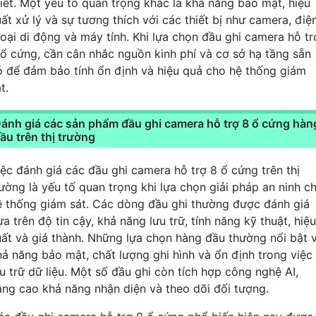
hiết. Một yếu tố quan trọng khác là khả năng bảo mật, hiệu
uất xử lý và sự tương thích với các thiết bị như camera, điệ
hoại di động và máy tính. Khi lựa chọn đầu ghi camera hỗ tr
 ổ cứng, cần cân nhắc nguồn kinh phí và cơ sở hạ tầng sẵn
ó để đảm bảo tính ổn định và hiệu quả cho hệ thống giám
t.
ánh giá các sản phẩm đầu ghi camera hỗ trợ 8 ổ cứng hàn
ầu trên thị trường
iệc đánh giá các đầu ghi camera hỗ trợ 8 ổ cứng trên thị
rường là yếu tố quan trọng khi lựa chọn giải pháp an ninh c
ệ thống giám sát. Các dòng đầu ghi thường được đánh giá
a trên độ tin cậy, khả năng lưu trữ, tính năng kỹ thuật, hiệu
uất và giá thành. Những lựa chọn hàng đầu thường nổi bật 
hả năng bảo mật, chất lượng ghi hình và ổn định trong việc
ưu trữ dữ liệu. Một số đầu ghi còn tích hợp công nghệ AI,
âng cao khả năng nhận diện và theo dõi đối tượng.