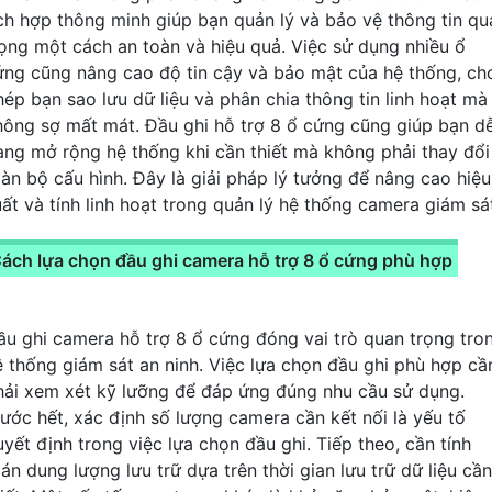
ích hợp thông minh giúp bạn quản lý và bảo vệ thông tin qu
rọng một cách an toàn và hiệu quả. Việc sử dụng nhiều ổ
ứng cũng nâng cao độ tin cậy và bảo mật của hệ thống, ch
hép bạn sao lưu dữ liệu và phân chia thông tin linh hoạt mà
hông sợ mất mát. Đầu ghi hỗ trợ 8 ổ cứng cũng giúp bạn d
àng mở rộng hệ thống khi cần thiết mà không phải thay đổi
oàn bộ cấu hình. Đây là giải pháp lý tưởng để nâng cao hiệu
uất và tính linh hoạt trong quản lý hệ thống camera giám sá
ách lựa chọn đầu ghi camera hỗ trợ 8 ổ cứng phù hợp
ầu ghi camera hỗ trợ 8 ổ cứng đóng vai trò quan trọng tro
ệ thống giám sát an ninh. Việc lựa chọn đầu ghi phù hợp cầ
hải xem xét kỹ lưỡng để đáp ứng đúng nhu cầu sử dụng.
rước hết, xác định số lượng camera cần kết nối là yếu tố
uyết định trong việc lựa chọn đầu ghi. Tiếp theo, cần tính
án dung lượng lưu trữ dựa trên thời gian lưu trữ dữ liệu cần