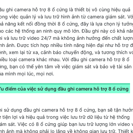
ầu ghi camera hỗ trợ 8 ổ cứng là thiết bị vô cùng hiệu quả
rong việc quản lý và lưu trữ hình ảnh từ camera giám sát. Vớ
hả năng kết nối đồng thời 8 ổ cứng, đây là lựa chọn lý tưởn
ho các hệ thống an ninh quy mô lớn. Đầu ghi này có khả nă
hi và lưu trữ video 24/7 mà không ảnh hưởng đến chất lượ
ình ảnh. Được tích hợp nhiều tính năng hiện đại như hỗ trợ 
ênh, xem lại từ xa, cảnh báo chuyển động, và tương thích v
hiều loại camera khác nhau. Với đầu ghi camera hỗ trợ 8 ổ
ứng, bạn có thể yên tâm về việc giám sát và bảo vệ tài sản
ủa mình mọi lúc, mọi nơi.
u điểm của việc sử dụng đầu ghi camera hỗ trợ 8 ổ cứng
hi sử dụng đầu ghi camera hỗ trợ 8 ổ cứng, bạn sẽ tận hưở
 tiện lợi và hiệu quả trong việc lưu trữ dữ liệu từ hệ thống
iám sát. Việc có 8 ổ cứng giúp bạn lưu trữ lượng lớn video 
ình ảnh mà không phải lo lắng về không gian lưu trữ. Thiết 