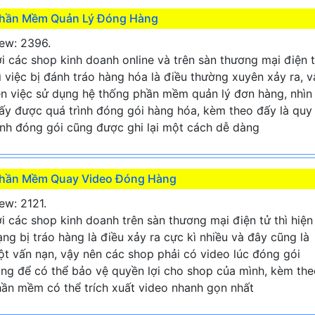
hần Mềm Quản Lý Đóng Hàng
ew: 2396.
i các shop kinh doanh online và trên sàn thương mại điện 
ì việc bị đánh tráo hàng hóa là điều thường xuyên xảy ra, v
n việc sử dụng hệ thống phần mềm quản lý đơn hàng, nhìn
ấy được quá trình đóng gói hàng hóa, kèm theo đấy là quy
ình đóng gói cũng được ghi lại một cách dễ dàng
hần Mềm Quay Video Đóng Hàng
ew: 2121.
i các shop kinh doanh trên sàn thương mại điện tử thì hiện
ạng bị tráo hàng là điều xảy ra cực kì nhiều và đây cũng là
t vấn nạn, vậy nên các shop phải có video lúc đóng gói
ng để có thể bảo vệ quyền lợi cho shop của mình, kèm the
ần mềm có thể trích xuất video nhanh gọn nhất