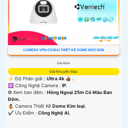
CAMERA VPH-C838AI THIẾT KẾ DOME NHỎ GỌN
Giá Bán:
Giá Khuyến Mại:
️⚡ Độ Phân giải :
Ultra 4k 👍🏾 .
⚛️ Công Nghệ Camera :
IP.
❂ Xem ban đêm :
Hồng Ngoại 25m Có Màu Ban
Ðêm.
🤹 Camera Thiết Kế
Dome Kim loại.
️✔️ Ưu Điểm :
Công Nghệ AI.