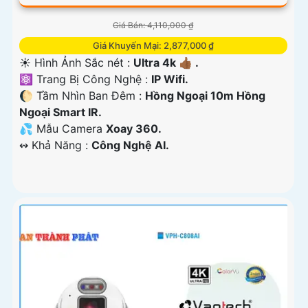
Giá Bán: 4,110,000 ₫
Giá Khuyến Mại: 2,877,000 ₫
☀️ Hình Ảnh Sắc nét :
Ultra 4k 👍🏾 .
⚛️ Trang Bị Công Nghệ :
IP Wifi.
🌔 Tầm Nhìn Ban Đêm :
Hồng Ngoại 10m Hồng
Ngoại Smart IR.
💦 Mẫu Camera
Xoay 360.
️↭ Khả Năng :
Công Nghệ AI.