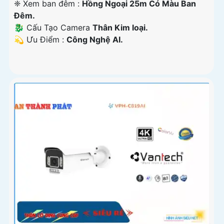
❈ Xem ban đêm :
Hồng Ngoại 25m Có Màu Ban
Ðêm.
🐉️ Cấu Tạo Camera
Thân Kim loại.
️💫 Ưu Điểm :
Công Nghệ AI.