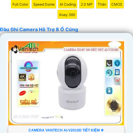
Full Color
Speed Dome
AI Coding
2.0 MP
Thân
CMOS
Xoay 360
Đầu Ghi Camera Hỗ Trợ 8 Ổ Cứng
'
CAMERA VANTECH AI-V2010D TIẾT KIỆM ✲