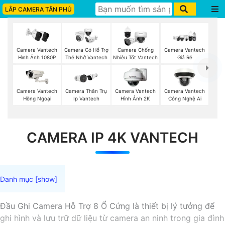
LẮP CAMERA TÂN PHÚ
Camera Vantech
Camera Có Hổ Trợ
Camera Chống
Camera Vantech
Hình Ảnh 1080P
Thẻ Nhớ Vantech
Nhiễu Tốt Vantech
Giá Rẻ
Camera Vantech
Camera Thân Trụ
Camera Vantech
Camera Vantech
Hồng Ngoại
Ip Vantech
Hình Ảnh 2K
Công Nghệ Ai
CAMERA IP 4K VANTECH
Đầu Ghi Camera Hỗ Trợ 8 Ổ Cứng là thiết bị lý tưởng để
ghi hình và lưu trữ dữ liệu từ camera an ninh trong gia đình