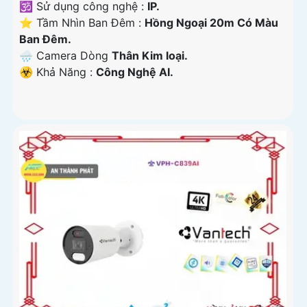
🕉️ Sử dụng công nghệ :
IP.
⭐ Tầm Nhìn Ban Đêm :
Hồng Ngoại 20m Có Màu
Ban Ðêm.
🌧️ Camera Dòng
Thân Kim loại.
️☣️ Khả Năng :
Công Nghệ AI.