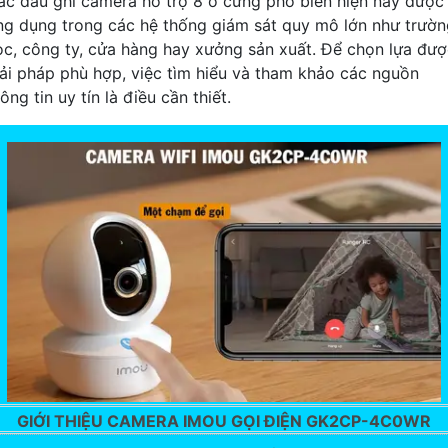
ác đầu ghi camera hỗ trợ 8 ổ cứng phổ biến hiện nay được
ng dụng trong các hệ thống giám sát quy mô lớn như trườn
ọc, công ty, cửa hàng hay xưởng sản xuất. Để chọn lựa đư
iải pháp phù hợp, việc tìm hiểu và tham khảo các nguồn
ông tin uy tín là điều cần thiết.
GIỚI THIỆU CAMERA IMOU GỌI ĐIỆN GK2CP-4C0WR