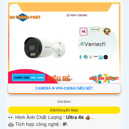
CAMERA ✲ VPH-C809AI SIÊU NÉT
Giá Bán:
Giá Khuyến Mại:
👀 Hình Ành Chất Lượng :
Ultra 4k 👍🏾 .
🤖️ Tích hợp công nghệ :
IP.