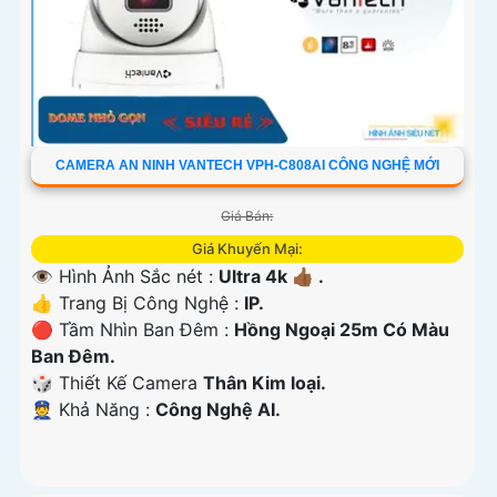
CAMERA AN NINH VANTECH VPH-C808AI CÔNG NGHỆ MỚI
Giá Bán:
Giá Khuyến Mại:
👁 Hình Ảnh Sắc nét :
Ultra 4k 👍🏾 .
👍 Trang Bị Công Nghệ :
IP.
🔴 Tầm Nhìn Ban Đêm :
Hồng Ngoại 25m Có Màu
Ban Ðêm.
🎲 Thiết Kế Camera
Thân Kim loại.
️👮 Khả Năng :
Công Nghệ AI.