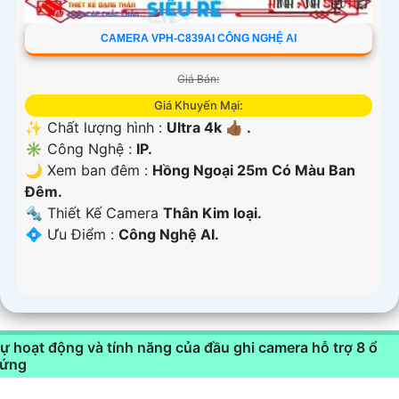
CAMERA VPH-C839AI CÔNG NGHỆ AI
Giá Bán:
Giá Khuyến Mại:
✨ Chất lượng hình :
Ultra 4k 👍🏾 .
✳️ Công Nghệ :
IP.
🌙 Xem ban đêm :
Hồng Ngoại 25m Có Màu Ban
Ðêm.
🔩 Thiết Kế Camera
Thân Kim loại.
️💠 Ưu Điểm :
Công Nghệ AI.
ự hoạt động và tính năng của đầu ghi camera hỗ trợ 8 ổ
ứng