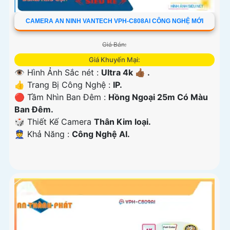
CAMERA AN NINH VANTECH VPH-C808AI CÔNG NGHỆ MỚI
Giá Bán:
Giá Khuyến Mại:
👁 Hình Ảnh Sắc nét :
Ultra 4k 👍🏾 .
👍 Trang Bị Công Nghệ :
IP.
🔴 Tầm Nhìn Ban Đêm :
Hồng Ngoại 25m Có Màu
Ban Ðêm.
🎲 Thiết Kế Camera
Thân Kim loại.
️👮 Khả Năng :
Công Nghệ AI.