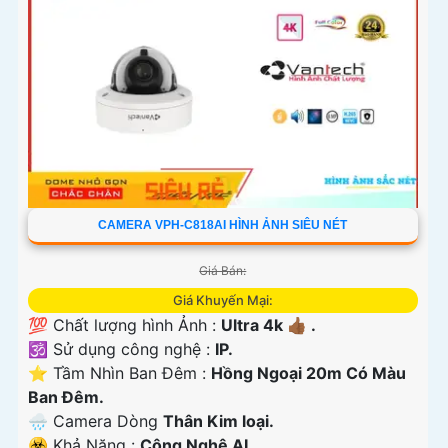
CAMERA VPH-C818AI HÌNH ẢNH SIÊU NÉT
Giá Bán:
Giá Khuyến Mại:
💯 Chất lượng hình Ảnh :
Ultra 4k 👍🏾 .
🕉️ Sử dụng công nghệ :
IP.
⭐ Tầm Nhìn Ban Đêm :
Hồng Ngoại 20m Có Màu
Ban Ðêm.
🌧️ Camera Dòng
Thân Kim loại.
️☣️ Khả Năng :
Công Nghệ AI.