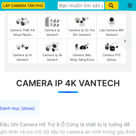
LẮP CAMERA TÂN PHÚ
Lắp Camera Wifi
Camera Thiết Kế
Camera Ip
Camera Ip Có Thu
Vantech
Nhựa Plastic
Vantech
Âm Vantech
Vantech
Camera Ip AI
Camera Ip 3k
Camera Siêu
Camera PTZ
Vantech
Vanech
Nhạy Sáng Ezviz
Dahua
CAMERA IP 4K VANTECH
Đầu Ghi Camera Hỗ Trợ 8 Ổ Cứng là thiết bị lý tưởng để
ghi hình và lưu trữ dữ liệu từ camera an ninh trong gia đình