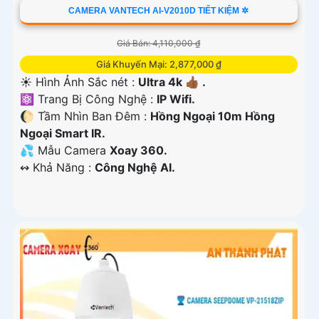
CAMERA VANTECH AI-V2010D TIẾT KIỆM ✲
Giá Bán: 4,110,000 ₫
Giá Khuyến Mại: 2,877,000 ₫
☀️ Hình Ảnh Sắc nét :
Ultra 4k 👍🏾 .
⚛️ Trang Bị Công Nghệ :
IP Wifi.
🌔 Tầm Nhìn Ban Đêm :
Hồng Ngoại 10m Hồng
Ngoại Smart IR.
💦 Mẫu Camera
Xoay 360.
️↭ Khả Năng :
Công Nghệ AI.