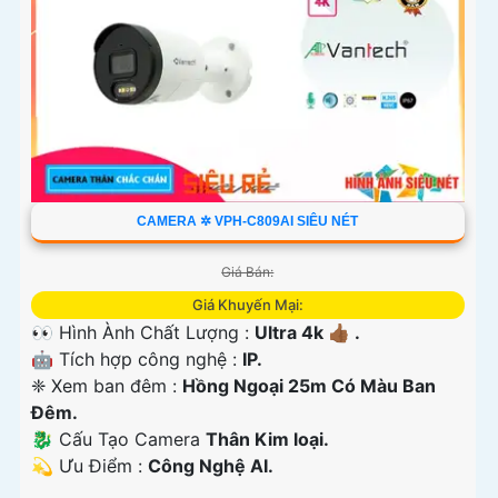
CAMERA ✲ VPH-C809AI SIÊU NÉT
Giá Bán:
Giá Khuyến Mại:
👀 Hình Ành Chất Lượng :
Ultra 4k 👍🏾 .
🤖️ Tích hợp công nghệ :
IP.
❈ Xem ban đêm :
Hồng Ngoại 25m Có Màu Ban
Ðêm.
🐉️ Cấu Tạo Camera
Thân Kim loại.
️💫 Ưu Điểm :
Công Nghệ AI.