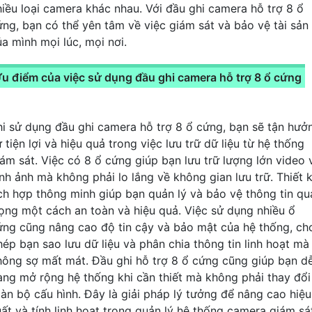
hiều loại camera khác nhau. Với đầu ghi camera hỗ trợ 8 ổ
ứng, bạn có thể yên tâm về việc giám sát và bảo vệ tài sản
ủa mình mọi lúc, mọi nơi.
u điểm của việc sử dụng đầu ghi camera hỗ trợ 8 ổ cứng
hi sử dụng đầu ghi camera hỗ trợ 8 ổ cứng, bạn sẽ tận hưở
 tiện lợi và hiệu quả trong việc lưu trữ dữ liệu từ hệ thống
iám sát. Việc có 8 ổ cứng giúp bạn lưu trữ lượng lớn video 
ình ảnh mà không phải lo lắng về không gian lưu trữ. Thiết 
ích hợp thông minh giúp bạn quản lý và bảo vệ thông tin qu
rọng một cách an toàn và hiệu quả. Việc sử dụng nhiều ổ
ứng cũng nâng cao độ tin cậy và bảo mật của hệ thống, ch
hép bạn sao lưu dữ liệu và phân chia thông tin linh hoạt mà
hông sợ mất mát. Đầu ghi hỗ trợ 8 ổ cứng cũng giúp bạn d
àng mở rộng hệ thống khi cần thiết mà không phải thay đổi
oàn bộ cấu hình. Đây là giải pháp lý tưởng để nâng cao hiệu
uất và tính linh hoạt trong quản lý hệ thống camera giám sá