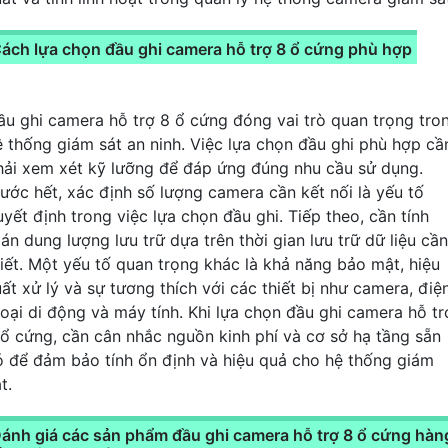
ách lựa chọn đầu ghi camera hỗ trợ 8 ổ cứng phù hợp
ầu ghi camera hỗ trợ 8 ổ cứng đóng vai trò quan trọng tro
ệ thống giám sát an ninh. Việc lựa chọn đầu ghi phù hợp cầ
hải xem xét kỹ lưỡng để đáp ứng đúng nhu cầu sử dụng.
rước hết, xác định số lượng camera cần kết nối là yếu tố
uyết định trong việc lựa chọn đầu ghi. Tiếp theo, cần tính
án dung lượng lưu trữ dựa trên thời gian lưu trữ dữ liệu cần
hiết. Một yếu tố quan trọng khác là khả năng bảo mật, hiệu
uất xử lý và sự tương thích với các thiết bị như camera, điệ
hoại di động và máy tính. Khi lựa chọn đầu ghi camera hỗ tr
 ổ cứng, cần cân nhắc nguồn kinh phí và cơ sở hạ tầng sẵn
ó để đảm bảo tính ổn định và hiệu quả cho hệ thống giám
t.
ánh giá các sản phẩm đầu ghi camera hỗ trợ 8 ổ cứng hàn