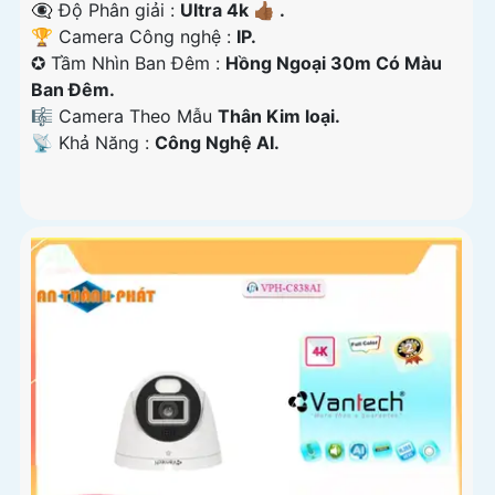
👁️‍🗨 Độ Phân giải :
Ultra 4k 👍🏾 .
🏆 Camera Công nghệ :
IP.
✪ Tầm Nhìn Ban Đêm :
Hồng Ngoại 30m Có Màu
Ban Ðêm.
🎼️ Camera Theo Mẫu
Thân Kim loại.
️📡 Khả Năng :
Công Nghệ AI.