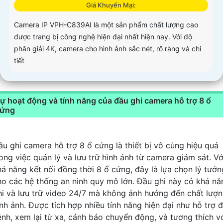
Giá Khuyến Mại:
Camera IP VPH-C839AI là một sản phẩm chất lượng cao
được trang bị công nghệ hiện đại nhất hiện nay. Với độ
phân giải 4K, camera cho hình ảnh sắc nét, rõ ràng và chi
tiết
ự hoạt động và tính năng của đầu ghi camera hỗ trợ 8 ổ
ứng
ầu ghi camera hỗ trợ 8 ổ cứng là thiết bị vô cùng hiệu quả
rong việc quản lý và lưu trữ hình ảnh từ camera giám sát. Vớ
hả năng kết nối đồng thời 8 ổ cứng, đây là lựa chọn lý tưởn
ho các hệ thống an ninh quy mô lớn. Đầu ghi này có khả nă
hi và lưu trữ video 24/7 mà không ảnh hưởng đến chất lượ
ình ảnh. Được tích hợp nhiều tính năng hiện đại như hỗ trợ 
ênh, xem lại từ xa, cảnh báo chuyển động, và tương thích v