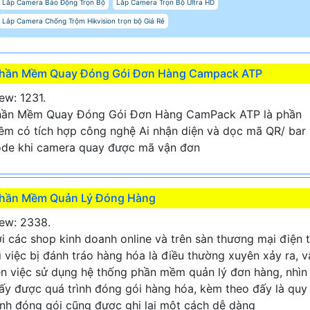
Lắp Camera Báo Động Trọn Bộ
Lắp Camera Trọn Bộ Ultra HD
Lắp Camera Chống Trộm Hikvision trọn bộ Giá Rẻ
hần Mềm Quay Đóng Gói Đơn Hàng Campack ATP
ew: 1231.
hần Mềm Quay Đóng Gói Đơn Hàng CamPack ATP là phần
m có tích hợp công nghệ Ai nhận diện và dọc mã QR/ bar
de khi camera quay được mã vận đơn
hần Mềm Quản Lý Đóng Hàng
ew: 2338.
i các shop kinh doanh online và trên sàn thương mại điện 
ì việc bị đánh tráo hàng hóa là điều thường xuyên xảy ra, v
n việc sử dụng hệ thống phần mềm quản lý đơn hàng, nhìn
ấy được quá trình đóng gói hàng hóa, kèm theo đấy là quy
ình đóng gói cũng được ghi lại một cách dễ dàng