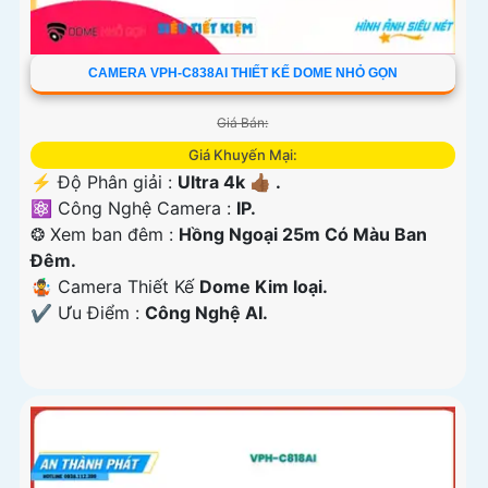
CAMERA VPH-C838AI THIẾT KẾ DOME NHỎ GỌN
Giá Bán:
Giá Khuyến Mại:
️⚡ Độ Phân giải :
Ultra 4k 👍🏾 .
⚛️ Công Nghệ Camera :
IP.
❂ Xem ban đêm :
Hồng Ngoại 25m Có Màu Ban
Ðêm.
🤹 Camera Thiết Kế
Dome Kim loại.
️✔️ Ưu Điểm :
Công Nghệ AI.