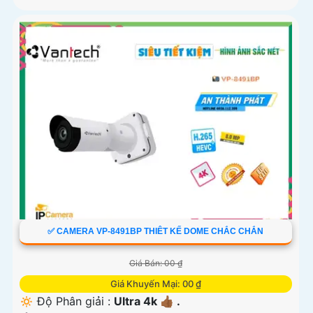
✅ CAMERA VP-8491BP THIÊT KẾ DOME CHẮC CHẮN
Giá Bán: 00 ₫
Giá Khuyến Mại: 00 ₫
🔅 Độ Phân giải :
Ultra 4k 👍🏾 .