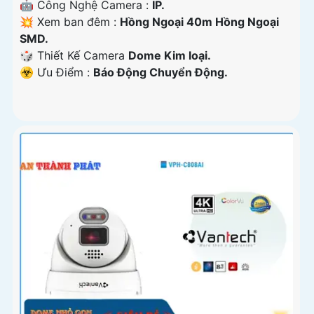
🤖️ Công Nghệ Camera :
IP.
💥 Xem ban đêm :
Hồng Ngoại 40m Hồng Ngoại
SMD.
🎲 Thiết Kế Camera
Dome Kim loại.
️☣️ Ưu Điểm :
Báo Động Chuyển Động.