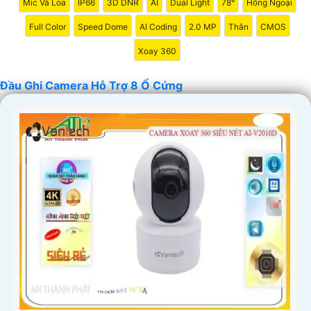
Mic Và Loa
IP66
3D DNR
AI
Dual Light
78°
Hồng Ngoại
Full Color
Speed Dome
AI Coding
2.0 MP
Thân
CMOS
Xoay 360
Đầu Ghi Camera Hỗ Trợ 8 Ổ Cứng
'