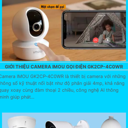
GIỚI THIỆU CAMERA IMOU GỌI ĐIỆN GK2CP-4C0WR
Camera IMOU GK2CP-4C0WR là thiết bị camera với những
thông số kỹ thuật nổi bật như độ phân giải 4mp, khả năng
quay xoay cùng đàm thoại 2 chiều, công nghệ AI thông
minh giúp phát...