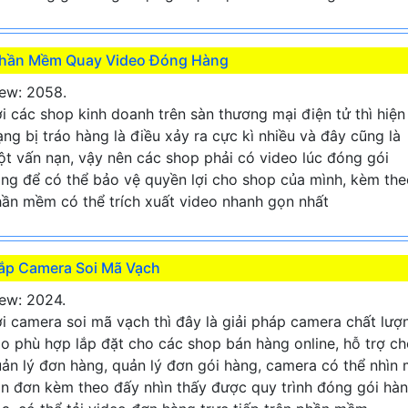
hần Mềm Quay Video Đóng Hàng
ew: 2058.
i các shop kinh doanh trên sàn thương mại điện tử thì hiện
ạng bị tráo hàng là điều xảy ra cực kì nhiều và đây cũng là
t vấn nạn, vậy nên các shop phải có video lúc đóng gói
ng để có thể bảo vệ quyền lợi cho shop của mình, kèm the
ần mềm có thể trích xuất video nhanh gọn nhất
ắp Camera Soi Mã Vạch
ew: 2024.
i camera soi mã vạch thì đây là giải pháp camera chất lượ
o phù hợp lắp đặt cho các shop bán hàng online, hỗ trợ c
ản lý đơn hàng, quản lý đơn gói hàng, camera có thể nhìn
n đơn kèm theo đấy nhìn thấy được quy trình đóng gói hà