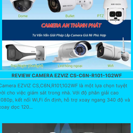
REVIEW CAMERA EZVIZ CS-C6N-R101-1G2WF
Camera EZVIZ CS,C6N,R101,1G2WF là một lựa chọn tuyệt
vời cho việc giám sát trong nhà. Với độ phân giải cao
1080p, kết nối Wi,Fi ổn định, hỗ trợ xoay ngang 340 độ và
xoay dọc 120...