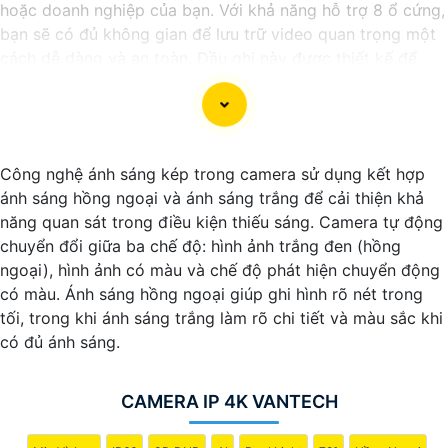
hoặc doanh nghiệp của bạn. Với khả năng hỗ trợ 8 ổ cứng,
bạn sẽ có đủ không gian để lưu trữ video quan trọng một
cách dễ dàng và an toàn. Đầu ghi này được thiết kế để
đáp ứng nhu cầu sử dụng của bạn với chất lượng tốt và
giá cả phải chăng.
Nếu bạn đang tìm kiếm một đầu ghi camera hỗ trợ 8 ổ
cứng chất lượng giá rẻ, hãy xem xét tham khảo các sản
Công nghệ ánh sáng kép trong camera sử dụng kết hợp
phẩm từ các thương hiệu uy tín trên thị trường như
ánh sáng hồng ngoại và ánh sáng trắng để cải thiện khả
Hikvision, Dahua, Vantech... Đảm bảo rằng bạn chọn sản
năng quan sát trong điều kiện thiếu sáng. Camera tự động
phẩm phù hợp với nhu cầu sử dụng của mình và có đủ tính
chuyển đổi giữa ba chế độ: hình ảnh trắng đen (hồng
năng cần thiết như hỗ trợ độ phân giải cao, tính năng ghi
ngoại), hình ảnh có màu và chế độ phát hiện chuyển động
hình liên tục/định tuyến, khả năng sao lưu dữ liệu dễ dàng.
có màu. Ánh sáng hồng ngoại giúp ghi hình rõ nét trong
Nhờ vào việc sử dụng đầu ghi camera hỗ trợ 8 ổ cứng,
tối, trong khi ánh sáng trắng làm rõ chi tiết và màu sắc khi
bạn sẽ có thể giám sát tốt hơn và bảo vệ tài sản của mình
có đủ ánh sáng.
một cách hiệu quả và an toàn. Hãy lựa chọn sản phẩm phù
hợp và đáng tin cậy để Hoàn toàn tin cậy an ninh cho gia
đình và công việc của bạn!
CAMERA IP 4K VANTECH