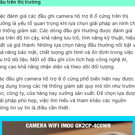
ầu trên thị trường
iệc đánh giá các đầu ghi camera hỗ trợ 8 ổ cứng trên thị
rường là yếu tố quan trọng khi lựa chọn giải pháp an ninh c
ệ thống giám sát. Các dòng đầu ghi thường được đánh giá
a trên độ tin cậy, khả năng lưu trữ, tính năng kỹ thuật, hiệu
uất và giá thành. Những lựa chọn hàng đầu thường nổi bật 
hả năng bảo mật, chất lượng ghi hình và ổn định trong việc
ưu trữ dữ liệu. Một số đầu ghi còn tích hợp công nghệ AI,
âng cao khả năng nhận diện và theo dõi đối tượng.
ác đầu ghi camera hỗ trợ 8 ổ cứng phổ biến hiện nay được
ng dụng trong các hệ thống giám sát quy mô lớn như trườn
ọc, công ty, cửa hàng hay xưởng sản xuất. Để chọn lựa đư
iải pháp phù hợp, việc tìm hiểu và tham khảo các nguồn
ông tin uy tín là điều cần thiết.