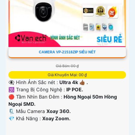
CAMERA VP-21518ZIP SIÊU NÉT
Giá Bán: 00 ₫
Giá Khuyến Mại: 00 ₫
👁️‍🗨 Hình Ảnh Sắc nét :
Ultra 4k 👍🏾 .
🕉️ Trang Bị Công Nghệ :
IP POE.
🔴 Tầm Nhìn Ban Đêm :
Hồng Ngoại 50m Hồng
Ngoại SMD.
🗜️ Mẫu Camera
Xoay 360.
️💎 Khả Năng :
Xoay Zoom.