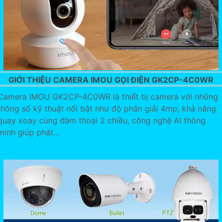
GIỚI THIỆU CAMERA IMOU GỌI ĐIỆN GK2CP-4C0WR
Camera IMOU GK2CP-4C0WR là thiết bị camera với những
thông số kỹ thuật nổi bật như độ phân giải 4mp, khả năng
quay xoay cùng đàm thoại 2 chiều, công nghệ AI thông
minh giúp phát...