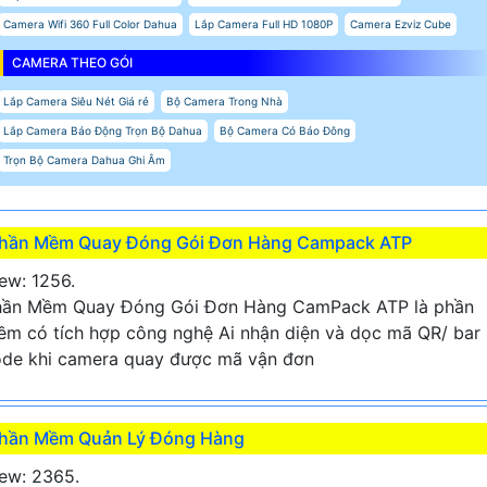
Camera Wifi 360 Full Color Dahua
Lắp Camera Full HD 1080P
Camera Ezviz Cube
CAMERA THEO GÓI
Lắp Camera Siêu Nét Giá rẻ
Bộ Camera Trong Nhà
Lắp Camera Báo Động Trọn Bộ Dahua
Bộ Camera Có Báo Đông
Trọn Bộ Camera Dahua Ghi Âm
hần Mềm Quay Đóng Gói Đơn Hàng Campack ATP
ew: 1256.
hần Mềm Quay Đóng Gói Đơn Hàng CamPack ATP là phần
m có tích hợp công nghệ Ai nhận diện và dọc mã QR/ bar
de khi camera quay được mã vận đơn
hần Mềm Quản Lý Đóng Hàng
ew: 2365.