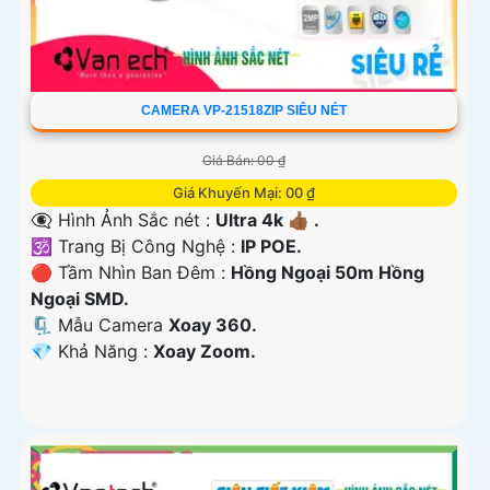
CAMERA VP-21518ZIP SIÊU NÉT
Giá Bán: 00 ₫
Giá Khuyến Mại: 00 ₫
👁️‍🗨 Hình Ảnh Sắc nét :
Ultra 4k 👍🏾 .
🕉️ Trang Bị Công Nghệ :
IP POE.
🔴 Tầm Nhìn Ban Đêm :
Hồng Ngoại 50m Hồng
Ngoại SMD.
🗜️ Mẫu Camera
Xoay 360.
️💎 Khả Năng :
Xoay Zoom.