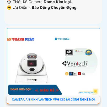
🎲 Thiết Kế Camera
Dome Kim loại.
️☣️ Ưu Điểm :
Báo Động Chuyển Động.
CAMERA AN NINH VANTECH VPH-C808AI CÔNG NGHỆ MỚI