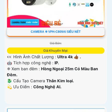
CAMERA ✲ VPH-C809AI SIÊU NÉT
Giá Bán:
Giá Khuyến Mại:
👀 Hình Ành Chất Lượng :
Ultra 4k 👍🏾 .
🤖️ Tích hợp công nghệ :
IP.
❈ Xem ban đêm :
Hồng Ngoại 25m Có Màu Ban
Ðêm.
🐉️ Cấu Tạo Camera
Thân Kim loại.
️💫 Ưu Điểm :
Công Nghệ AI.