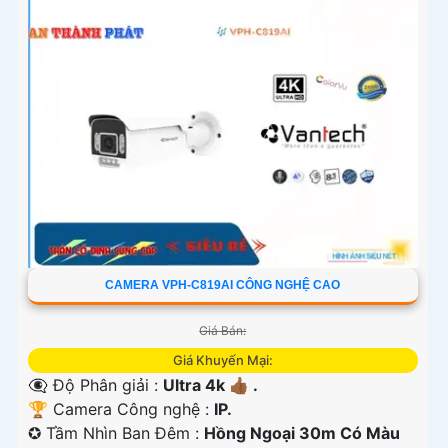
CAMERA VPH-C819AI CÔNG NGHỆ CAO
Giá Bán:
Giá Khuyến Mại:
👁️‍🗨 Độ Phân giải :
Ultra 4k 👍🏾 .
🏆 Camera Công nghệ :
IP.
✪ Tầm Nhìn Ban Đêm :
Hồng Ngoại 30m Có Màu