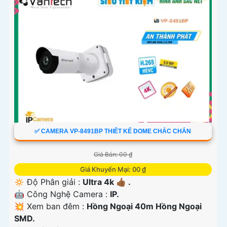
✅ CAMERA VP-8491BP THIÊT KẾ DOME CHẮC CHẮN
Giá Bán: 00 ₫
Giá Khuyến Mại: 00 ₫
🔅 Độ Phân giải :
Ultra 4k 👍🏾 .
🤖️ Công Nghệ Camera :
IP.
💥 Xem ban đêm :
Hồng Ngoại 40m Hồng Ngoại
SMD.