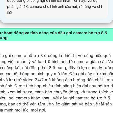
được trang bị công nghệ hiện đại nhất hiện nay. Với độ
phân giải 4K, camera cho hình ảnh sắc nét, rõ ràng và chi
tiết
ự hoạt động và tính năng của đầu ghi camera hỗ trợ 8 ổ
ứng
ầu ghi camera hỗ trợ 8 ổ cứng là thiết bị vô cùng hiệu quả
rong việc quản lý và lưu trữ hình ảnh từ camera giám sát. Vớ
hả năng kết nối đồng thời 8 ổ cứng, đây là lựa chọn lý tưởn
ho các hệ thống an ninh quy mô lớn. Đầu ghi này có khả nă
hi và lưu trữ video 24/7 mà không ảnh hưởng đến chất lượ
ình ảnh. Được tích hợp nhiều tính năng hiện đại như hỗ trợ 
ênh, xem lại từ xa, cảnh báo chuyển động, và tương thích v
hiều loại camera khác nhau. Với đầu ghi camera hỗ trợ 8 ổ
ứng, bạn có thể yên tâm về việc giám sát và bảo vệ tài sản
ủa mình mọi lúc, mọi nơi.