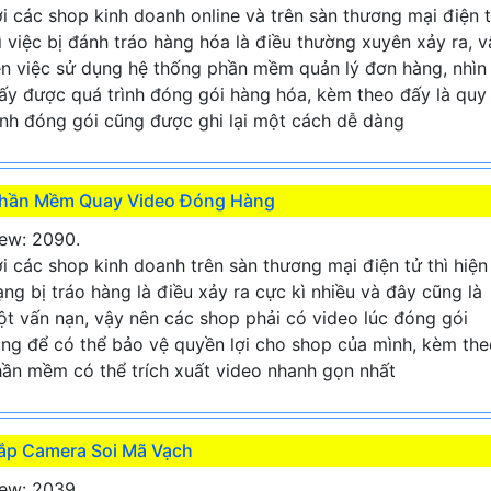
i các shop kinh doanh online và trên sàn thương mại điện 
ì việc bị đánh tráo hàng hóa là điều thường xuyên xảy ra, v
n việc sử dụng hệ thống phần mềm quản lý đơn hàng, nhìn
ấy được quá trình đóng gói hàng hóa, kèm theo đấy là quy
ình đóng gói cũng được ghi lại một cách dễ dàng
hần Mềm Quay Video Đóng Hàng
ew: 2090.
i các shop kinh doanh trên sàn thương mại điện tử thì hiện
ạng bị tráo hàng là điều xảy ra cực kì nhiều và đây cũng là
t vấn nạn, vậy nên các shop phải có video lúc đóng gói
ng để có thể bảo vệ quyền lợi cho shop của mình, kèm the
ần mềm có thể trích xuất video nhanh gọn nhất
ắp Camera Soi Mã Vạch
ew: 2039.