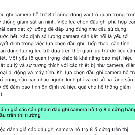
ầu ghi camera hỗ trợ 8 ổ cứng đóng vai trò quan trọng tro
ệ thống giám sát an ninh. Việc lựa chọn đầu ghi phù hợp cầ
hải xem xét kỹ lưỡng để đáp ứng đúng nhu cầu sử dụng.
rước hết, xác định số lượng camera cần kết nối là yếu tố
uyết định trong việc lựa chọn đầu ghi. Tiếp theo, cần tính
án dung lượng lưu trữ dựa trên thời gian lưu trữ dữ liệu cần
hiết. Một yếu tố quan trọng khác là khả năng bảo mật, hiệu
uất xử lý và sự tương thích với các thiết bị như camera, điệ
hoại di động và máy tính. Khi lựa chọn đầu ghi camera hỗ tr
 ổ cứng, cần cân nhắc nguồn kinh phí và cơ sở hạ tầng sẵn
ó để đảm bảo tính ổn định và hiệu quả cho hệ thống giám
t.
ánh giá các sản phẩm đầu ghi camera hỗ trợ 8 ổ cứng hàn
ầu trên thị trường
iệc đánh giá các đầu ghi camera hỗ trợ 8 ổ cứng trên thị