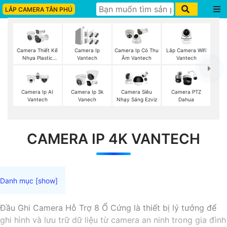
LẮP CAMERA TÂN PHÚ
Lắp Camera Wifi
Camera Thiết Kế
Camera Ip
Camera Ip Có Thu
Vantech
Nhựa Plastic
Vantech
Âm Vantech
Vantech
Camera Ip AI
Camera Ip 3k
Camera Siêu
Camera PTZ
Vantech
Vanech
Nhạy Sáng Ezviz
Dahua
CAMERA IP 4K VANTECH
Đầu Ghi Camera Hỗ Trợ 8 Ổ Cứng là thiết bị lý tưởng để
ghi hình và lưu trữ dữ liệu từ camera an ninh trong gia đình