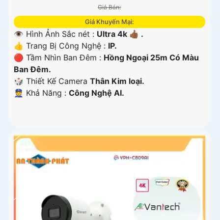
Giá Bán:
Giá Khuyến Mại:
👁 Hình Ảnh Sắc nét :
Ultra 4k 👍🏾 .
👍 Trang Bị Công Nghệ :
IP.
🔴 Tầm Nhìn Ban Đêm :
Hồng Ngoại 25m Có Màu
Ban Ðêm.
🎲 Thiết Kế Camera
Thân Kim loại.
️👮 Khả Năng :
Công Nghệ AI.