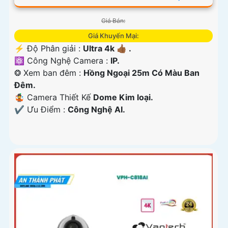
Giá Bán:
Giá Khuyến Mại:
️⚡ Độ Phân giải :
Ultra 4k 👍🏾 .
⚛️ Công Nghệ Camera :
IP.
❂ Xem ban đêm :
Hồng Ngoại 25m Có Màu Ban
Ðêm.
🤹 Camera Thiết Kế
Dome Kim loại.
️✔️ Ưu Điểm :
Công Nghệ AI.