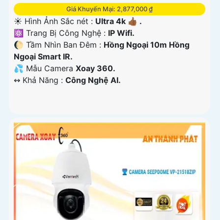
Giá Khuyến Mại: 2,877,000 ₫
☀️ Hình Ảnh Sắc nét :
Ultra 4k 👍🏾 .
⚛️ Trang Bị Công Nghệ :
IP Wifi.
🌔 Tầm Nhìn Ban Đêm :
Hồng Ngoại 10m Hồng
Ngoại Smart IR.
💦 Mẫu Camera
Xoay 360.
️↭ Khả Năng :
Công Nghệ AI.