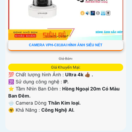
CAMERA VPH-C818AI HÌNH ẢNH SIÊU NÉT
Giá Bán:
Giá Khuyến Mại:
💯 Chất lượng hình Ảnh :
Ultra 4k 👍🏾 .
🕉️ Sử dụng công nghệ :
IP.
⭐ Tầm Nhìn Ban Đêm :
Hồng Ngoại 20m Có Màu
Ban Ðêm.
🌧️ Camera Dòng
Thân Kim loại.
️☣️ Khả Năng :
Công Nghệ AI.