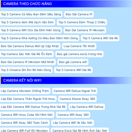
CAMERA THEO CHỨC NĂNG
Top 5 Camera Có Màu Ban Đêm Siêu Sáng
Báo Giá Camera IP
Top 5 Camera Xem Mã Vạch Vận Đơn
Top 5 Camera Đàm Thoại 2 Chiều
Top 5 Camera Wifi Cho Gia Đình Nên Dùng
Báo Giá Camera IP Hikvision
Top 5 Camera Nhà Xưởng Có Màu Ban Đêm Nên Dùng
Top 5 Camera Wifi Giá Rẻ
Báo Giá Camera Dahua Mới Up Cập Nhật
Loại Camera Tốt Nhất
Top Camera Sắc Nét Giá Rẻ Ổn Định
Báo giá camera ezviz trong nhà
Báo Giá Camera IP Hikvision Mới Nhất
Báo giá camera wifi
Top 5 Cmaera Ghi Âm Rõ Nên Dùng
Top 5 Camera Wifi Giá Rẻ
CAMERA KẾT NỐI WIFI
Lắp Camera hikvision Chống Trộm
Camera Wifi Dahua Ngoài Trời
Lắp Đặt Camera Thân Ngoài Trời Imou
Camera Kbone Xoay 360
Lắp Đặt Camera Wifi Dahua Trong Nhà Giá Rẻ
Lắp Camera Wifi Dahua
Camera Wifi Imou Cube Ghi Hình Nét
Camera Wifi Xoay 360
Camera Wifi Xoay 360 Toàn Cảnh
Lắp Camera Wifi 3k Sắc Nét
Lắp Camera Wifi Full HD Hikvision
Camera Ezviz Giá Rẻ Hình Ảnh Sắc Nét