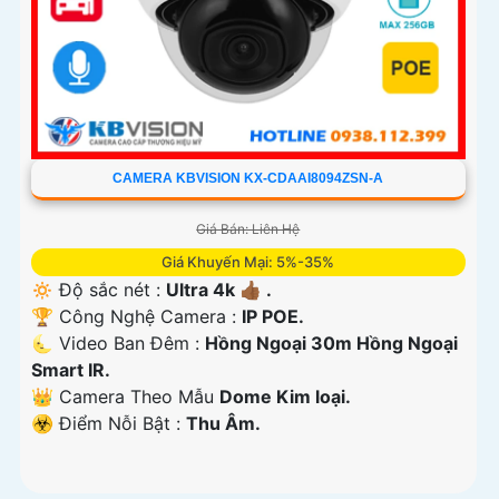
CAMERA KBVISION KX-CDAAI8094ZSN-A
Giá Bán: Liên Hệ
Giá Khuyến Mại: 5%-35%
🔅 Độ sắc nét :
Ultra 4k 👍🏾 .
🏆 Công Nghệ Camera :
IP POE.
🌜 Video Ban Đêm :
Hồng Ngoại 30m Hồng Ngoại
Smart IR.
👑 Camera Theo Mẫu
Dome Kim loại.
️☣️ Điểm Nỗi Bật :
Thu Âm.