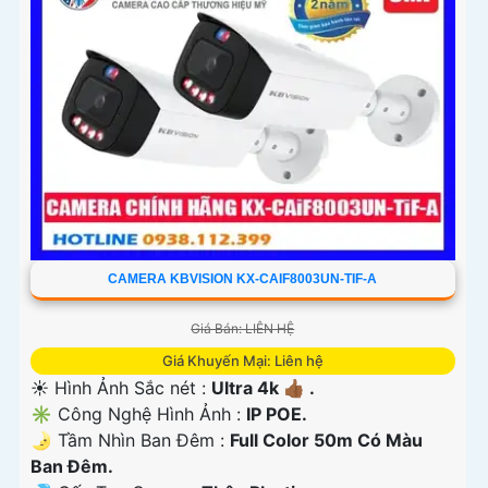
CAMERA KBVISION KX-CAIF8003UN-TIF-A
Giá Bán: LIÊN HỆ
Giá Khuyến Mại: Liên hệ
☀️ Hình Ảnh Sắc nét :
Ultra 4k 👍🏾 .
✳️ Công Nghệ Hình Ảnh :
IP POE.
🌛 Tầm Nhìn Ban Đêm :
Full Color 50m Có Màu
Ban Ðêm.