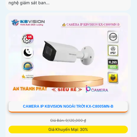
nghệ giám sát ban...
CAMERA IP KBVISION NGOÀI TRỜI KX-C8005MN-B
Giá Bán: 9,120,000 ₫
Giá Khuyến Mại: 30%