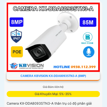
CAMERA KBVISION KX-DDA8093STN3-A (8MP)
Giá Bán: liên hệ
Giá Khuyến Mại: 5%-35%
Camera KX-DDA8093STN3-A thân trụ có độ phân giải