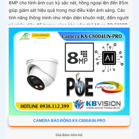
8MP cho hình ảnh cực kỳ sắc nét, hồng ngoại lên đến 85m
giúp giám sát hiệu quả trong mọi điều kiện ánh sáng. Các
tính năng thông minh như nhận diện khuôn mặt, đếm người
và nhận diện đối tượng cùng khe cắm thẻ Micro SD 512GB
mang lại sự tiện lợi tối đa được bảo vệ với chuẩn IP67, IK10
và hỗ trợ PoE, camera đảm bảo hoạt động ổn định
CAMERA BÁO ĐỘNG KX-C8004UN-PRO
Giá Bán: liên hệ