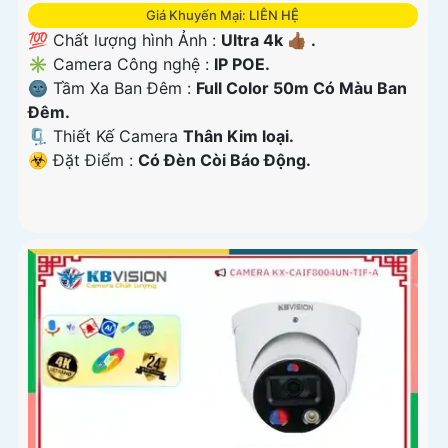
Giá Khuyến Mại: LIÊN HỆ
💯 Chất lượng hình Ảnh :
Ultra 4k 👍🏾 .
✳️ Camera Công nghệ :
IP POE.
🌚 Tầm Xa Ban Đêm :
Full Color 50m Có Màu Ban
Ðêm.
🗜️ Thiết Kế Camera
Thân Kim loại.
️☣️ Đặt Điểm :
Có Ðèn Còi Báo Động.