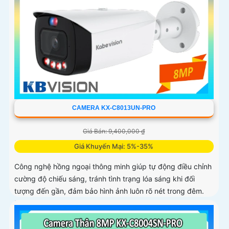
CAMERA KX-C8013UN-PRO
Giá Bán: 9,400,000 ₫
Giá Khuyến Mại: 5%-35%
Công nghệ hồng ngoại thông minh giúp tự động điều chỉnh
cường độ chiếu sáng, tránh tình trạng lóa sáng khi đối
tượng đến gần, đảm bảo hình ảnh luôn rõ nét trong đêm.
Bên cạnh đó, công nghệ giảm nhiễu 3DNR và chống ngược
sáng DWDR giúp camera tái tạo màu sắc chính xác và rõ
ràng trong mọi điều kiện ánh sáng phức tạp như ngược