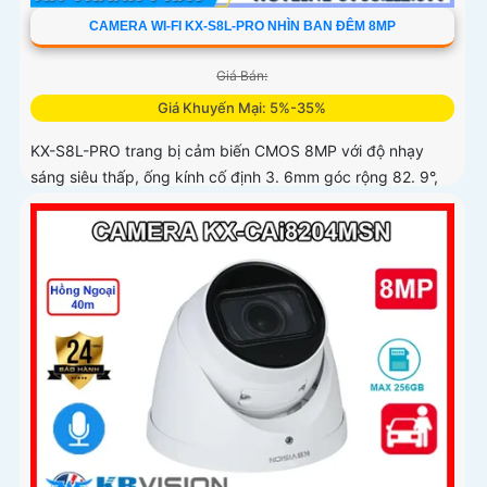
CAMERA WI-FI KX-S8L-PRO NHÌN BAN ĐÊM 8MP
Giá Bán:
Giá Khuyến Mại: 5%-35%
KX-S8L-PRO trang bị cảm biến CMOS 8MP với độ nhạy
sáng siêu thấp, ống kính cố định 3. 6mm góc rộng 82. 9°,
hỗ trợ quay quét tự động, Auto Tracking theo dõi đối tượng