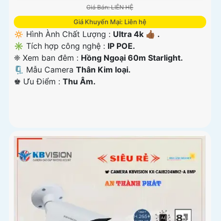
Giá Bán: LIÊN HỆ
Giá Khuyến Mại: Liên hệ
🔅 Hình Ành Chất Lượng :
Ultra 4k 👍🏾 .
✳️ Tích hợp công nghệ :
IP POE.
❈ Xem ban đêm :
Hồng Ngoại 60m Starlight.
🗜️ Mẫu Camera
Thân Kim loại.
️♚ Ưu Điểm :
Thu Âm.