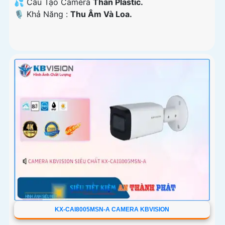
💦 Cấu Tạo Camera
Thân Plastic.
️🎙 Khả Năng :
Thu Âm Và Loa.
KX-CAI8005MSN-A CAMERA KBVISION