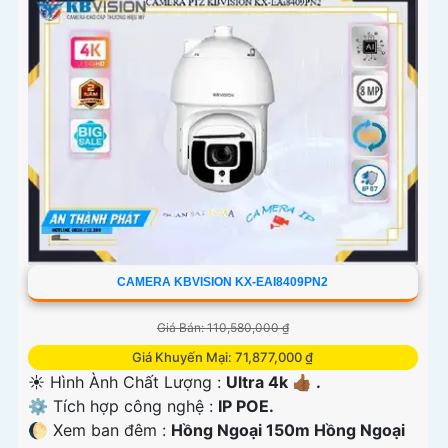
CAMERA KBVISION KX-EAI8409PN2
Giá Bán: 110,580,000 ₫
Giá Khuyến Mại: 71,877,000 ₫
☀️ Hình Ành Chất Lượng :
Ultra 4k 👍🏾 .
⚙ Tích hợp công nghệ :
IP POE.
🌔 Xem ban đêm :
Hồng Ngoại 150m Hồng Ngoại