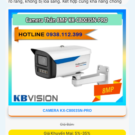
rõ ràng, không bị lóa sáng. Kết hợp cùng khả năng chống
ngược sáng (DWDR) và giảm nhiễu (3DNR), hình ảnh thu
được luôn mượt mà, màu sắc chân thực và chi tiết rõ nét,
ngay cả trong môi trường ánh sáng yếu hoặc ánh sáng
phức tạp như ngược sáng hoặc chói nắng
CAMERA KX-C8003SN-PRO
Giá Bán:
Giá Khuyến Mại: 5%-35%