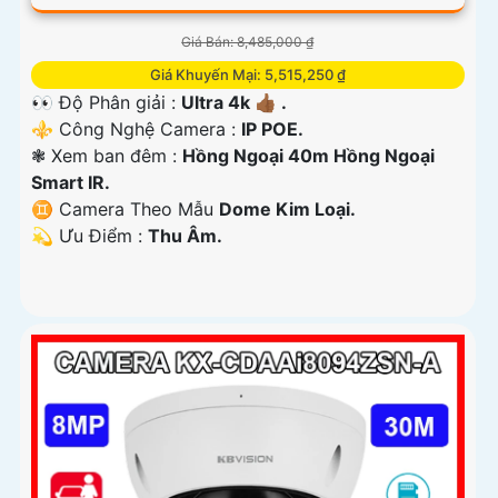
Giá Bán: 8,485,000 ₫
Giá Khuyến Mại: 5,515,250 ₫
👀 Độ Phân giải :
Ultra 4k 👍🏾 .
⚜️ Công Nghệ Camera :
IP POE.
❃ Xem ban đêm :
Hồng Ngoại 40m Hồng Ngoại
Smart IR.
♊ Camera Theo Mẫu
Dome Kim Loại.
️💫 Ưu Điểm :
Thu Âm.