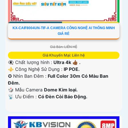
KX-CAIF8004UN-TIF-A CAMERA CÔNG NGHỆ AI THÔNG MINH
GIÁ RẺ
Giá Bán: LIÊN HỆ
Giá Khuyến Mại: Liên hệ
👁️‍🗨 Chất lượng hình :
Ultra 4k 👍🏾 .
⚜️ Công Nghệ Sử Dụng :
IP POE.
✪ Nhìn Ban Đêm :
Full Color 30m Có Màu Ban
Ðêm.
🎲 Mẫu Camera
Dome Kim loại.
️📡 Ưu Điểm :
Có Ðèn Còi Báo Động.