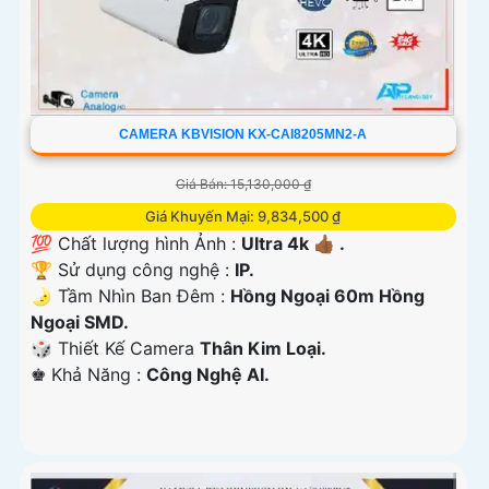
CAMERA KBVISION KX-CAI8205MN2-A
Giá Bán: 15,130,000 ₫
Giá Khuyến Mại: 9,834,500 ₫
💯 Chất lượng hình Ảnh :
Ultra 4k 👍🏾 .
🏆 Sử dụng công nghệ :
IP.
🌛 Tầm Nhìn Ban Đêm :
Hồng Ngoại 60m Hồng
Ngoại SMD.
🎲 Thiết Kế Camera
Thân Kim Loại.
️♚ Khả Năng :
Công Nghệ AI.