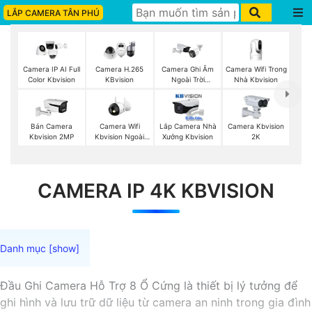
LẮP CAMERA TÂN PHÚ
Camera Wifi Trong
Camera IP AI Full
Camera H.265
Camera Ghi Âm
Nhà Kbvision
Color Kbvision
KBvision
Ngoài Trời
Kbvision
Camera Wifi
Bán Camera
Lắp Camera Nhà
Camera Kbvision
Kbvision Ngoài
Kbvision 2MP
Xưởng Kbvision
2K
Trời
CAMERA IP 4K KBVISION
Đầu Ghi Camera Hỗ Trợ 8 Ổ Cứng là thiết bị lý tưởng để
ghi hình và lưu trữ dữ liệu từ camera an ninh trong gia đình