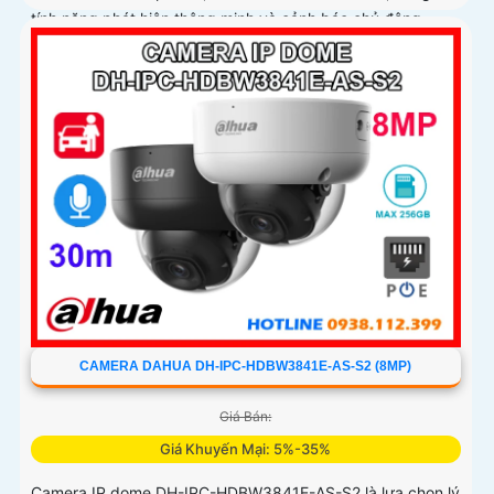
tính năng phát hiện thông minh và cảnh báo chủ động,
giúp giám sát hiệu quả và phản ứng kịp thời
CAMERA DAHUA DH-IPC-HDBW3841E-AS-S2 (8MP)
Giá Bán:
Giá Khuyến Mại: 5%-35%
Camera IP dome DH-IPC-HDBW3841E-AS-S2 là lựa chọn lý