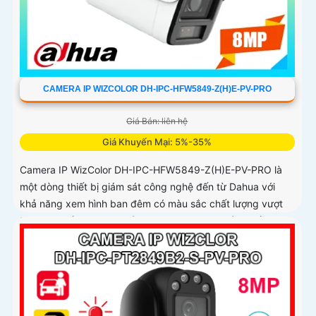
CAMERA IP WIZCOLOR DH-IPC-HFW5849-Z(H)E-PV-PRO
Giá Bán: liên hệ
Giá Khuyến Mại: 5%-35%
Camera IP WizColor DH-IPC-HFW5849-Z(H)E-PV-PRO là
một dòng thiết bị giám sát công nghệ đến từ Dahua với
khả năng xem hình ban đêm có màu sắc chất lượng vượt
trội. Với chất lượng hình ảnh siêu nét 4K nhờ cảm biến
CMOS 1/1