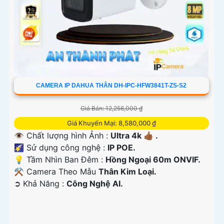
CAMERA IP DAHUA THÂN DH-IPC-HFW3841T-ZS-S2
Giá Bán: 12,256,000 ₫
Giá Khuyến Mại: 8,580,000 ₫
👁 Chất lượng hình Ảnh :
Ultra 4k 👍🏾 .
🌠 Sử dụng công nghệ :
IP POE.
💡 Tầm Nhìn Ban Đêm :
Hồng Ngoại 60m ONVIF.
⚒ Camera Theo Mẫu
Thân Kim Loại.
️➲ Khả Năng :
Công Nghệ AI.