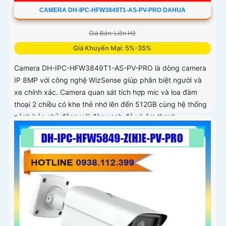
CAMERA DH-IPC-HFW3849T1-AS-PV-PRO DAHUA
Giá Bán: Liên Hệ
Giá Khuyến Mại: 5%-35%
Camera DH-IPC-HFW3849T1-AS-PV-PRO là dòng camera
IP 8MP với công nghệ WizSense giúp phân biệt người và
xe chính xác. Camera quan sát tích hợp mic và loa đàm
thoại 2 chiều có khe thẻ nhớ lên đến 512GB cùng hệ thống
cảnh báo chủ động với đèn xanh đỏ và âm thanh