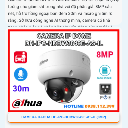
tưởng cho giám sát trong nhà với độ phân giải 8MP sắc
nét, hỗ trợ hồng ngoại ban đêm 30m và micro ghi âm rõ
ràng. Sở hữu công nghệ AI thông minh, camera có khả
năng nhận diện và phân biệt chuyển động của người và
phương tiện, tăng độ chính xác trong cảnh báo an ninh
CAMERA DAHUA DH-IPC-HDBW3849E-AS-IL (8MP)