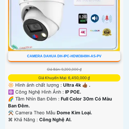
CAMERA DAHUA DH-IPC-HDW3849H-AS-PV
Giá Bán: 9,200,000 ₫
Giá Khuyến Mại: 6,450,000 ₫
🔆 Hình ảnh chất lượng :
Ultra 4k 👍🏾 .
⚛️ Công Nghệ Hình Ảnh :
IP POE.
🌈 Tầm Nhìn Ban Đêm :
Full Color 30m Có Màu
Ban Đêm.
⚒ Camera Theo Mẫu
Dome Kim Loại.
️⌘ Khả Năng :
Công Nghệ AI.