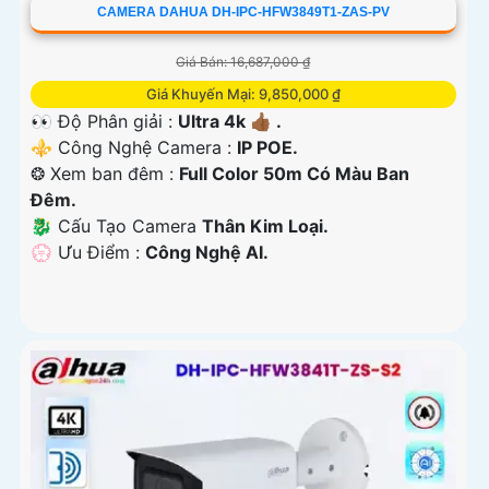
CAMERA DAHUA DH-IPC-HFW3849T1-ZAS-PV
Giá Bán: 16,687,000 ₫
Giá Khuyến Mại: 9,850,000 ₫
👀 Độ Phân giải :
Ultra 4k 👍🏾 .
⚜️ Công Nghệ Camera :
IP POE.
❂ Xem ban đêm :
Full Color 50m Có Màu Ban
Đêm.
🐉️ Cấu Tạo Camera
Thân Kim Loại.
️💮 Ưu Điểm :
Công Nghệ AI.