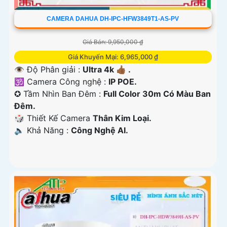
CAMERA DAHUA DH-IPC-HFW3849T1-AS-PV
Giá Bán: 9,950,000 ₫
Giá Khuyến Mại: 6,965,000 ₫
👁 Độ Phân giải :
Ultra 4k 👍🏾 .
🕉️ Camera Công nghệ :
IP POE.
✪ Tầm Nhìn Ban Đêm :
Full Color 30m Có Màu Ban
Đêm.
🎲 Thiết Kế Camera
Thân Kim Loại.
️🔈 Khả Năng :
Công Nghệ AI.