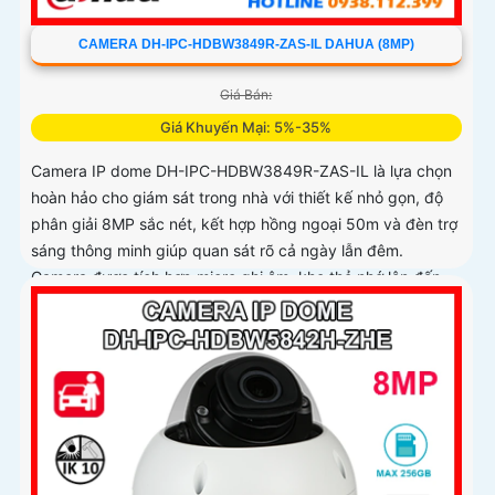
CAMERA DH-IPC-HDBW3849R-ZAS-IL DAHUA (8MP)
Giá Bán:
Giá Khuyến Mại: 5%-35%
Camera IP dome DH-IPC-HDBW3849R-ZAS-IL là lựa chọn
hoàn hảo cho giám sát trong nhà với thiết kế nhỏ gọn, độ
phân giải 8MP sắc nét, kết hợp hồng ngoại 50m và đèn trợ
sáng thông minh giúp quan sát rõ cả ngày lẫn đêm.
Camera được tích hợp micro ghi âm, khe thẻ nhớ lên đến
512GB và công nghệ phân biệt người và phương tiện, nâng
cao độ chính xác trong cảnh báo, hỗ trợ POE tiện lợi