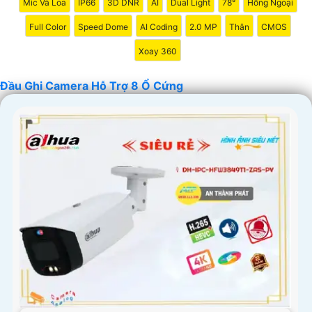
Mic Và Loa
IP66
3D DNR
AI
Dual Light
78°
Hồng Ngoại
Full Color
Speed Dome
AI Coding
2.0 MP
Thân
CMOS
Xoay 360
Đầu Ghi Camera Hỗ Trợ 8 Ổ Cứng
'