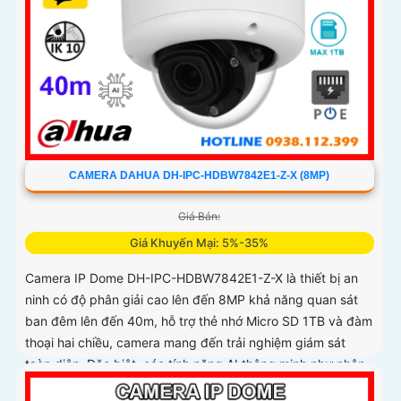
CAMERA DAHUA DH-IPC-HDBW7842E1-Z-X (8MP)
Giá Bán:
Giá Khuyến Mại: 5%-35%
Camera IP Dome DH-IPC-HDBW7842E1-Z-X là thiết bị an
ninh có độ phân giải cao lên đến 8MP khả năng quan sát
ban đêm lên đến 40m, hỗ trợ thẻ nhớ Micro SD 1TB và đàm
thoại hai chiều, camera mang đến trải nghiệm giám sát
toàn diện. Đặc biệt, các tính năng AI thông minh như nhận
diện khuôn mặt và đếm người giúp nâng cao hiệu quả