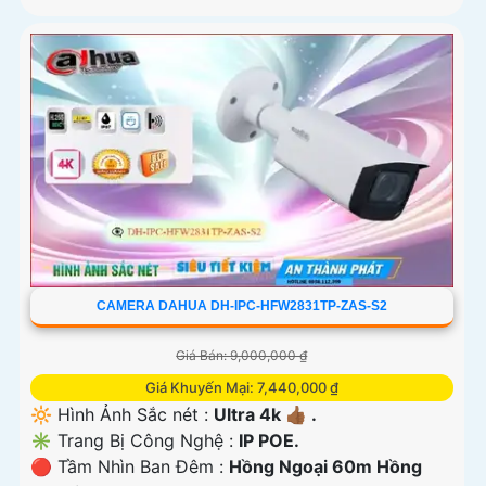
CAMERA DAHUA DH-IPC-HFW2831TP-ZAS-S2
Giá Bán: 9,000,000 ₫
Giá Khuyến Mại: 7,440,000 ₫
🔆 Hình Ảnh Sắc nét :
Ultra 4k 👍🏾 .
✳️ Trang Bị Công Nghệ :
IP POE.
🔴 Tầm Nhìn Ban Đêm :
Hồng Ngoại 60m Hồng