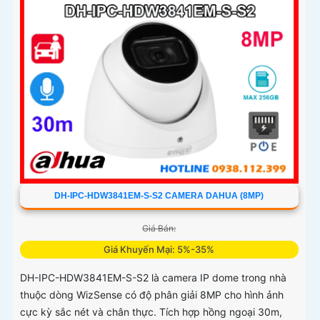
quản lý và an ninh cho mọi không gian trong nhà
DH-IPC-HDW3841EM-S-S2 CAMERA DAHUA (8MP)
Giá Bán:
Giá Khuyến Mại: 5%-35%
DH-IPC-HDW3841EM-S-S2 là camera IP dome trong nhà
thuộc dòng WizSense có độ phân giải 8MP cho hình ảnh
cực kỳ sắc nét và chân thực. Tích hợp hồng ngoại 30m,