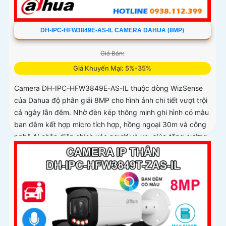
DH-IPC-HFW3849E-AS-IL CAMERA DAHUA (8MP)
Giá Bán:
Giá Khuyến Mại: 5%-35%
Camera DH-IPC-HFW3849E-AS-IL thuộc dòng WizSense
của Dahua độ phân giải 8MP cho hình ảnh chi tiết vượt trội
cả ngày lẫn đêm. Nhờ đèn kép thông minh ghi hình có màu
ban đêm kết hợp micro tích hợp, hồng ngoại 30m và công
nghệ AI nhận diện chính xác người và xe, giúp tăng cường
bảo mật hiệu quả