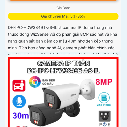
Giá Bán:
Giá Khuyến Mại: 5%-35%
DH-IPC-HDW3849T-ZS-IL là camera IP dome trong nhà
thuộc dòng WizSense với độ phân giải 8MP sắc nét và khả
năng quan sát ban đêm có màu 40m nhờ đèn kép thông
minh. Tích hợp công nghệ AI, camera phát hiện chính xác
người và phương tiện, kết hợp micro ghi âm và khe thẻ nhớ
hỗ trợ đến 512GB đảm bảo lưu trữ linh hoạt và chi tiết, hỗ
trợ PoE tiện lợi đây là giải pháp giám sát an ninh hiệu quả