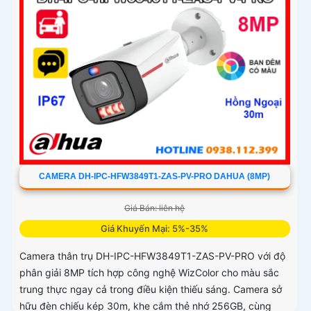
CAMERA DH-IPC-HFW3849T1-ZAS-PV-PRO DAHUA (8MP)
Giá Bán: liên hệ
Giá Khuyến Mại: 5%-35%
Camera thân trụ DH-IPC-HFW3849T1-ZAS-PV-PRO với độ
phân giải 8MP tích hợp công nghệ WizColor cho màu sắc
trung thực ngay cả trong điều kiện thiếu sáng. Camera sở
hữu đèn chiếu kép 30m, khe cắm thẻ nhớ 256GB, cùng