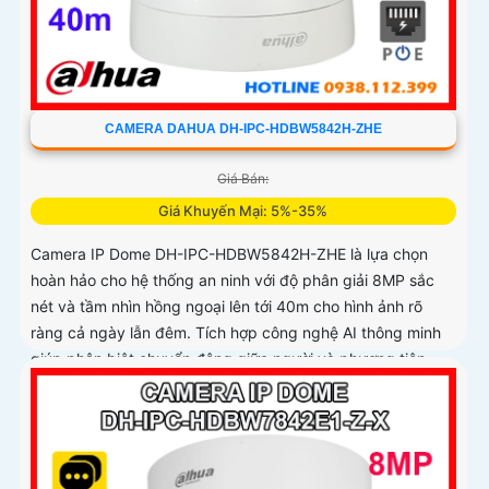
CAMERA DAHUA DH-IPC-HDBW5842H-ZHE
Giá Bán:
Giá Khuyến Mại: 5%-35%
Camera IP Dome DH-IPC-HDBW5842H-ZHE là lựa chọn
hoàn hảo cho hệ thống an ninh với độ phân giải 8MP sắc
nét và tầm nhìn hồng ngoại lên tới 40m cho hình ảnh rõ
ràng cả ngày lẫn đêm. Tích hợp công nghệ AI thông minh
giúp phân biệt chuyển động giữa người và phương tiện,
hạn chế cảnh báo sai, đi kèm khe cắm thẻ nhớ 256GB lưu
trữ lâu dài, hỗ trợ POE tiện lợi và mức giá phải chăng