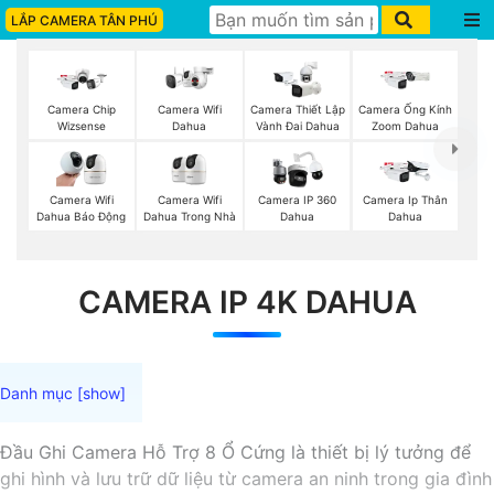
LẮP CAMERA TÂN PHÚ
Camera Wifi
Camera Chip
Camera Thiết Lập
Camera Ống Kính
Dahua
Wizsense
Vành Đai Dahua
Zoom Dahua
Camera Wifi
Camera Wifi
Camera IP 360
Camera Ip Thân
Dahua Trong Nhà
Dahua Báo Động
Dahua
Dahua
CAMERA IP 4K DAHUA
Đầu Ghi Camera Hỗ Trợ 8 Ổ Cứng là thiết bị lý tưởng để
ghi hình và lưu trữ dữ liệu từ camera an ninh trong gia đình