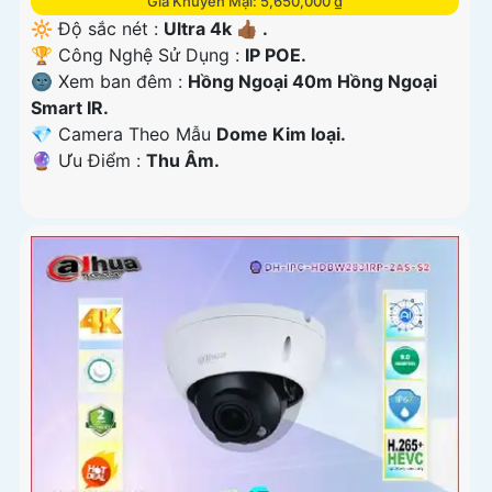
Giá Khuyến Mại: 5,650,000 ₫
🔆 Độ sắc nét :
Ultra 4k 👍🏾 .
🏆 Công Nghệ Sử Dụng :
IP POE.
🌚 Xem ban đêm :
Hồng Ngoại 40m Hồng Ngoại
Smart IR.
💎 Camera Theo Mẫu
Dome Kim loại.
️🔮 Ưu Điểm :
Thu Âm.