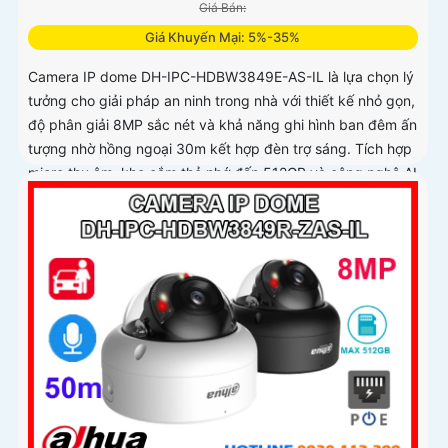
Giá Bán:
Giá Khuyến Mại: 5%-35%
Camera IP dome DH-IPC-HDBW3849E-AS-IL là lựa chọn lý
tưởng cho giải pháp an ninh trong nhà với thiết kế nhỏ gọn,
độ phân giải 8MP sắc nét và khả năng ghi hình ban đêm ấn
tượng nhờ hồng ngoại 30m kết hợp đèn trợ sáng. Tích hợp
micro thu âm, khe cắm thẻ nhớ đến 512GB và công nghệ AI
thông minh giúp phân biệt chính xác người và phương tiện
hỗ trợ POE, giảm thiểu báo động giả hiệu quả