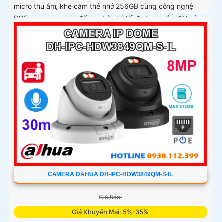
micro thu âm, khe cắm thẻ nhớ 256GB cùng công nghệ
POE, camera mang đến sự tiện lợi tối đa trong lắp đặt và
sử dụng
CAMERA DAHUA DH-IPC-HDW3849QM-S-IL
Giá Bán:
Giá Khuyến Mại: 5%-35%