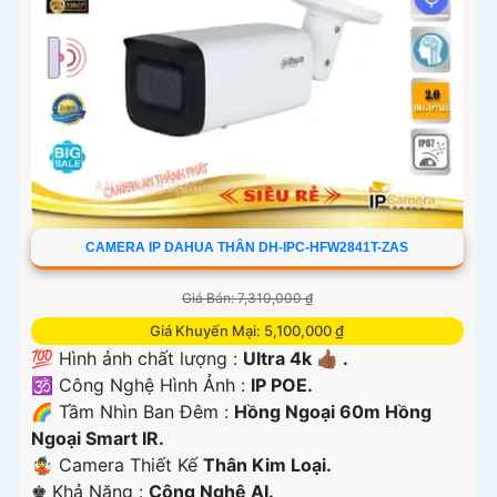
CAMERA IP DAHUA THÂN DH-IPC-HFW2841T-ZAS
Giá Bán: 7,310,000 ₫
Giá Khuyến Mại: 5,100,000 ₫
💯 Hình ảnh chất lượng :
Ultra 4k 👍🏾 .
🕉️ Công Nghệ Hình Ảnh :
IP POE.
🌈 Tầm Nhìn Ban Đêm :
Hồng Ngoại 60m Hồng
Ngoại Smart IR.
🤹 Camera Thiết Kế
Thân Kim Loại.
️♚ Khả Năng :
Công Nghệ AI.