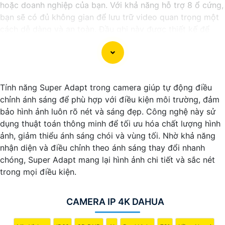
hoặc doanh nghiệp của bạn. Với khả năng hỗ trợ 8 ổ cứng,
bạn sẽ có đủ không gian để lưu trữ video quan trọng một
cách dễ dàng và an toàn. Đầu ghi này được thiết kế để
đáp ứng nhu cầu sử dụng của bạn với chất lượng tốt và
giá cả phải chăng.
Nếu bạn đang tìm kiếm một đầu ghi camera hỗ trợ 8 ổ
cứng chất lượng giá rẻ, hãy xem xét tham khảo các sản
Tính năng Super Adapt trong camera giúp tự động điều
phẩm từ các thương hiệu uy tín trên thị trường như
chỉnh ánh sáng để phù hợp với điều kiện môi trường, đảm
Hikvision, Dahua, Vantech... Đảm bảo rằng bạn chọn sản
bảo hình ảnh luôn rõ nét và sáng đẹp. Công nghệ này sử
phẩm phù hợp với nhu cầu sử dụng của mình và có đủ tính
dụng thuật toán thông minh để tối ưu hóa chất lượng hình
năng cần thiết như hỗ trợ độ phân giải cao, tính năng ghi
ảnh, giảm thiểu ánh sáng chói và vùng tối. Nhờ khả năng
hình liên tục/định tuyến, khả năng sao lưu dữ liệu dễ dàng.
nhận diện và điều chỉnh theo ánh sáng thay đổi nhanh
Nhờ vào việc sử dụng đầu ghi camera hỗ trợ 8 ổ cứng,
chóng, Super Adapt mang lại hình ảnh chi tiết và sắc nét
bạn sẽ có thể giám sát tốt hơn và bảo vệ tài sản của mình
trong mọi điều kiện.
một cách hiệu quả và an toàn. Hãy lựa chọn sản phẩm phù
hợp và đáng tin cậy để Hoàn toàn tin cậy an ninh cho gia
đình và công việc của bạn!
CAMERA IP 4K DAHUA