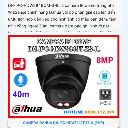
DH-IPC-HDW3849QM-S-IL là camera IP dome trong nhà
WizSense chính hãng Dahua với độ phân giải cao lên đến
8MP tích hợp đèn kép cho hình ảnh có màu ban đêm, tầm
nhìn hồng ngoại 30m, camera đảm bảo ghi hình rõ nét
trong mọi điều kiện ánh sáng. Hỗ trợ khe thẻ nhớ lên đến
512GB, tích hợp micro ghi âm, chuẩn POE và khả năng
nhận diện chính xác người và phương tiện giám sát an ninh
tốt
CAMERA DAHUA DH-IPC-HDW3849T-ZS-IL (8MP)