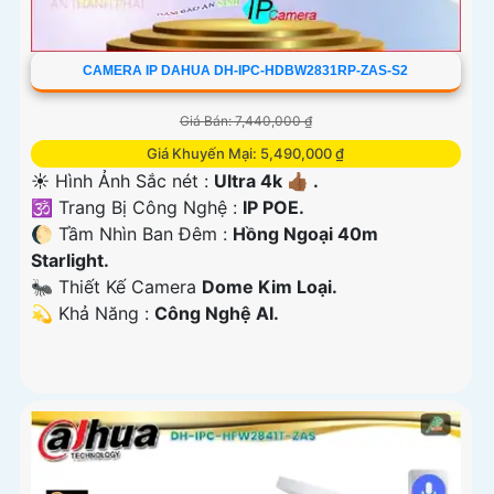
CAMERA IP DAHUA DH-IPC-HDBW2831RP-ZAS-S2
Giá Bán: 7,440,000 ₫
Giá Khuyến Mại: 5,490,000 ₫
☀️ Hình Ảnh Sắc nét :
Ultra 4k 👍🏾 .
🕉️ Trang Bị Công Nghệ :
IP POE.
🌔 Tầm Nhìn Ban Đêm :
Hồng Ngoại 40m
Starlight.
🐜 Thiết Kế Camera
Dome Kim Loại.
️💫 Khả Năng :
Công Nghệ AI.