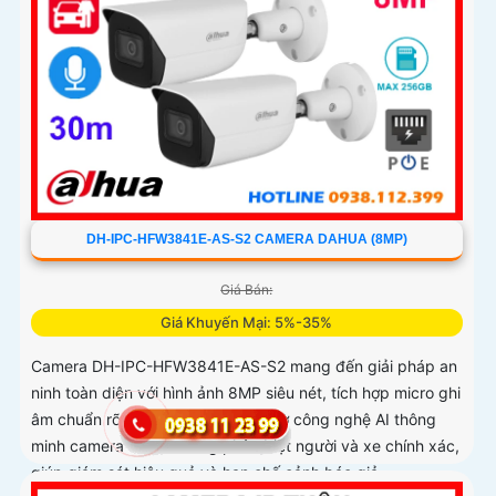
DH-IPC-HFW3841E-AS-S2 CAMERA DAHUA (8MP)
Giá Bán:
Giá Khuyến Mại: 5%-35%
Camera DH-IPC-HFW3841E-AS-S2 mang đến giải pháp an
ninh toàn diện với hình ảnh 8MP siêu nét, tích hợp micro ghi
âm chuẩn rõ ràng từng chi tiết. Nhờ công nghệ AI thông
minh camera có khả năng phân biệt người và xe chính xác,
giúp giám sát hiệu quả và hạn chế cảnh báo giả