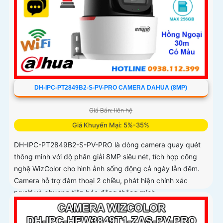
DH-IPC-PT2849B2-S-PV-PRO CAMERA DAHUA (8MP)
Giá Bán: liên hệ
Giá Khuyến Mại: 5%-35%
DH-IPC-PT2849B2-S-PV-PRO là dòng camera quay quét
thông minh với độ phân giải 8MP siêu nét, tích hợp công
nghệ WizColor cho hình ảnh sống động cả ngày lẫn đêm.
Camera hỗ trợ đàm thoại 2 chiều, phát hiện chính xác
người và phương tiện báo động thông minh