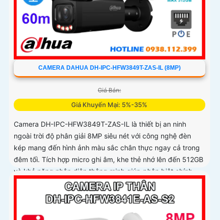
CAMERA DAHUA DH-IPC-HFW3849T-ZAS-IL (8MP)
Giá Bán:
Giá Khuyến Mại: 5%-35%
Camera DH-IPC-HFW3849T-ZAS-IL là thiết bị an ninh
ngoài trời độ phân giải 8MP siêu nét với công nghệ đèn
kép mang đến hình ảnh màu sắc chân thực ngay cả trong
đêm tối. Tích hợp micro ghi âm, khe thẻ nhớ lên đến 512GB
và khả năng nhận diện thông minh giúp phân biệt chính
xác giữa người và xe, nâng cao hiệu quả giám sát với thiết
kế chuẩn IP67 chống bụi nước và hỗ trợ PoE giá rẻ