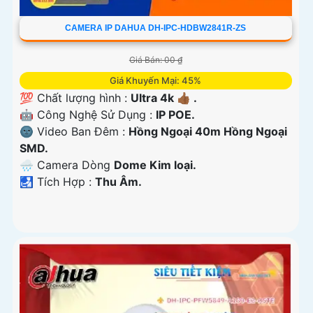
CAMERA IP DAHUA DH-IPC-HDBW2841R-ZS
Giá Bán: 00 ₫
Giá Khuyến Mại: 45%
💯 Chất lượng hình :
Ultra 4k 👍🏾 .
🤖️ Công Nghệ Sử Dụng :
IP POE.
🌚 Video Ban Đêm :
Hồng Ngoại 40m Hồng Ngoại
SMD.
🌧️ Camera Dòng
Dome Kim loại.
️🛃 Tích Hợp :
Thu Âm.