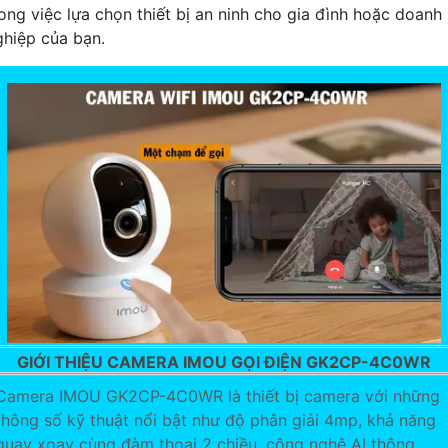
rong việc lựa chọn thiết bị an ninh cho gia đình hoặc doanh
ghiệp của bạn.
GIỚI THIỆU CAMERA IMOU GỌI ĐIỆN GK2CP-4C0WR
Camera IMOU GK2CP-4C0WR là thiết bị camera với những
thông số kỹ thuật nổi bật như độ phân giải 4mp, khả năng
quay xoay cùng đàm thoại 2 chiều, công nghệ AI thông