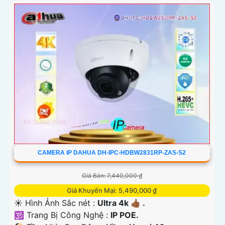
CAMERA IP DAHUA DH-IPC-HDBW2831RP-ZAS-S2
Giá Bán: 7,440,000 ₫
Giá Khuyến Mại: 5,490,000 ₫
☀️ Hình Ảnh Sắc nét :
Ultra 4k 👍🏾 .
🕉️ Trang Bị Công Nghệ :
IP POE.