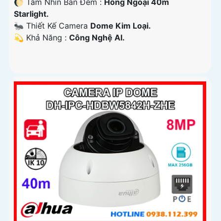
🌔 Tầm Nhìn Ban Đêm :
Hồng Ngoại 40m
Starlight.
🐜 Thiết Kế Camera
Dome Kim Loại.
️💫 Khả Năng :
Công Nghệ AI.