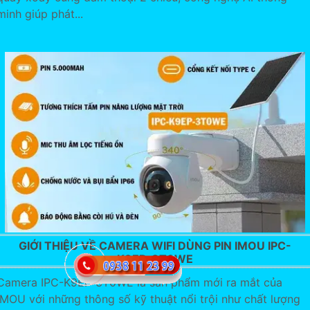
minh giúp phát...
GIỚI THIỆU VỀ CAMERA WIFI DÙNG PIN IMOU IPC-
K9EP-3T0WE
Camera IPC-K9EP-3T0WE là sản phẩm mới ra mắt của
IMOU với những thông số kỹ thuật nổi trội như chất lượng