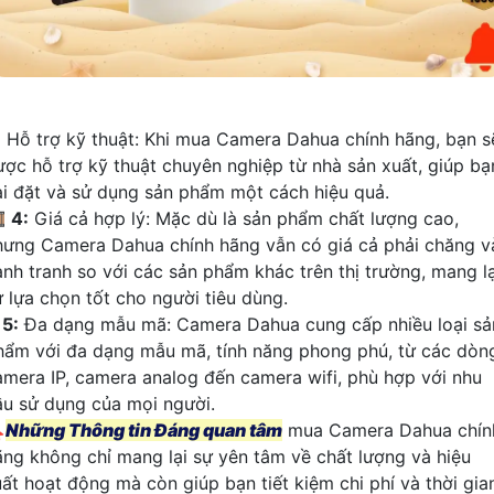
:
Hỗ trợ kỹ thuật: Khi mua Camera Dahua chính hãng, bạn s
ược hỗ trợ kỹ thuật chuyên nghiệp từ nhà sản xuất, giúp bạ
ài đặt và sử dụng sản phẩm một cách hiệu quả.

4:
Giá cả hợp lý: Mặc dù là sản phẩm chất lượng cao,
hưng Camera Dahua chính hãng vẫn có giá cả phải chăng v
ạnh tranh so với các sản phẩm khác trên thị trường, mang lạ
ự lựa chọn tốt cho người tiêu dùng.
⁂
5:
Đa dạng mẫu mã: Camera Dahua cung cấp nhiều loại sả
hẩm với đa dạng mẫu mã, tính năng phong phú, từ các dòn
amera IP, camera analog đến camera wifi, phù hợp với nhu
ầu sử dụng của mọi người.

Những Thông tin Đáng quan tâm
mua Camera Dahua chín
ãng không chỉ mang lại sự yên tâm về chất lượng và hiệu
uất hoạt động mà còn giúp bạn tiết kiệm chi phí và thời gia