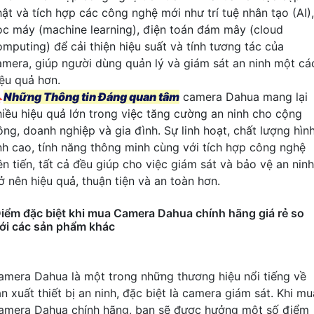
hật và tích hợp các công nghệ mới như trí tuệ nhân tạo (AI),
ọc máy (machine learning), điện toán đám mây (cloud
omputing) để cải thiện hiệu suất và tính tương tác của
amera, giúp người dùng quản lý và giám sát an ninh một cá
iệu quả hơn.

Những Thông tin Đáng quan tâm
camera Dahua mang lại
hiều hiệu quả lớn trong việc tăng cường an ninh cho cộng
ồng, doanh nghiệp và gia đình. Sự linh hoạt, chất lượng hìn
nh cao, tính năng thông minh cùng với tích hợp công nghệ
ên tiến, tất cả đều giúp cho việc giám sát và bảo vệ an ninh
ở nên hiệu quả, thuận tiện và an toàn hơn.
iểm đặc biệt khi mua Camera Dahua chính hãng giá rẻ so
ới các sản phẩm khác
amera Dahua là một trong những thương hiệu nổi tiếng về
n xuất thiết bị an ninh, đặc biệt là camera giám sát. Khi mu
amera Dahua chính hãng, bạn sẽ được hưởng một số điểm