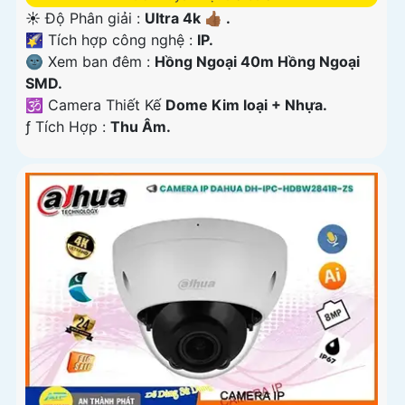
☀️ Độ Phân giải :
Ultra 4k 👍🏾 .
🌠 Tích hợp công nghệ :
IP.
🌚 Xem ban đêm :
Hồng Ngoại 40m Hồng Ngoại
SMD.
🕉️ Camera Thiết Kế
Dome Kim loại + Nhựa.
️ƒ Tích Hợp :
Thu Âm.