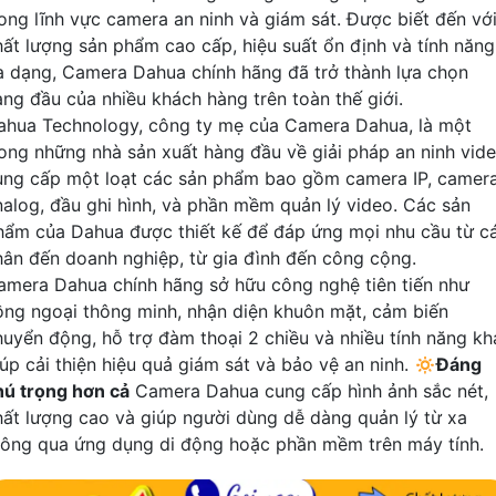
rong lĩnh vực camera an ninh và giám sát. Được biết đến vớ
hất lượng sản phẩm cao cấp, hiệu suất ổn định và tính năng
a dạng, Camera Dahua chính hãng đã trở thành lựa chọn
àng đầu của nhiều khách hàng trên toàn thế giới.
ahua Technology, công ty mẹ của Camera Dahua, là một
rong những nhà sản xuất hàng đầu về giải pháp an ninh vide
ung cấp một loạt các sản phẩm bao gồm camera IP, camer
nalog, đầu ghi hình, và phần mềm quản lý video. Các sản
hẩm của Dahua được thiết kế để đáp ứng mọi nhu cầu từ c
hân đến doanh nghiệp, từ gia đình đến công cộng.
amera Dahua chính hãng sở hữu công nghệ tiên tiến như
ồng ngoại thông minh, nhận diện khuôn mặt, cảm biến
huyển động, hỗ trợ đàm thoại 2 chiều và nhiều tính năng kh
iúp cải thiện hiệu quả giám sát và bảo vệ an ninh. 🔅
Đáng
hú trọng hơn cả
Camera Dahua cung cấp hình ảnh sắc nét,
hất lượng cao và giúp người dùng dễ dàng quản lý từ xa
hông qua ứng dụng di động hoặc phần mềm trên máy tính.