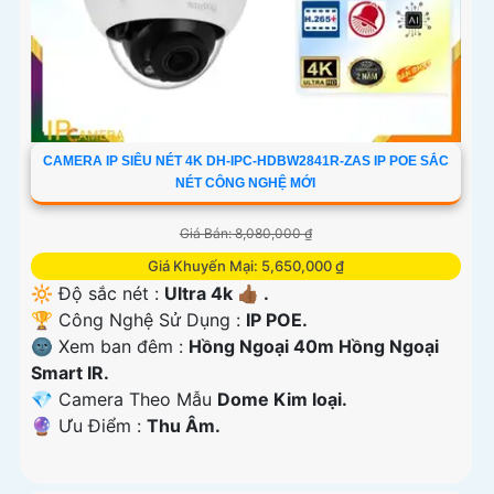
CAMERA IP SIÊU NÉT 4K DH-IPC-HDBW2841R-ZAS IP POE SẮC
NÉT CÔNG NGHỆ MỚI
Giá Bán: 8,080,000 ₫
Giá Khuyến Mại: 5,650,000 ₫
🔆 Độ sắc nét :
Ultra 4k 👍🏾 .
🏆 Công Nghệ Sử Dụng :
IP POE.
🌚 Xem ban đêm :
Hồng Ngoại 40m Hồng Ngoại
Smart IR.
💎 Camera Theo Mẫu
Dome Kim loại.
️🔮 Ưu Điểm :
Thu Âm.