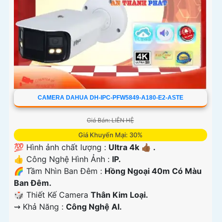
CAMERA DAHUA DH-IPC-PFW5849-A180-E2-ASTE
Giá Bán: LIÊN HỆ
Giá Khuyến Mại: 30%
💯 Hình ảnh chất lượng :
Ultra 4k 👍🏾 .
👍 Công Nghệ Hình Ảnh :
IP.
🌈 Tầm Nhìn Ban Đêm :
Hồng Ngoại 40m Có Màu
Ban Đêm.
🎲 Thiết Kế Camera
Thân Kim Loại.
️⇝ Khả Năng :
Công Nghệ AI.