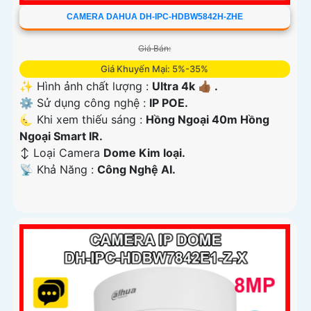
CAMERA DAHUA DH-IPC-HDBW5842H-ZHE
Giá Bán:
Giá Khuyến Mại: 5%-35%
✨ Hình ảnh chất lượng :
Ultra 4k 👍🏾 .
⚙ Sử dụng công nghệ :
IP POE.
🌜 Khi xem thiếu sáng :
Hồng Ngoại 40m Hồng
Ngoại Smart IR.
↕️ Loại Camera
Dome Kim loại.
️📡 Khả Năng :
Công Nghệ AI.