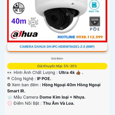
CAMERA DAHUA DH-IPC-HDBW7842E1-Z-X (8MP)
Giá Bán:
Giá Khuyến Mại: 5%-35%
👀 Hình Ành Chất Lượng :
Ultra 4k 👍🏾 .
®️ Công Nghệ :
IP POE.
❂ Xem ban đêm :
Hồng Ngoại 40m Hồng Ngoại
Smart IR.
🌧️ Mẫu Camera
Dome Kim loại + Nhựa.
️💮 Điểm Nỗi Bật :
Thu Âm Và Loa.