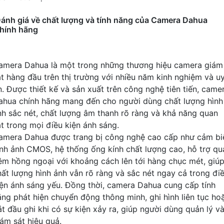
ánh giá về chất lượng và tính năng của Camera Dahua
hính hãng
amera Dahua là một trong những thương hiệu camera giám
át hàng đầu trên thị trường với nhiều năm kinh nghiệm và u
ín. Được thiết kế và sản xuất trên công nghệ tiên tiến, came
ahua chính hãng mang đến cho người dùng chất lượng hình
nh sắc nét, chất lượng âm thanh rõ ràng và khả năng quan
át trong mọi điều kiện ánh sáng.
amera Dahua được trang bị công nghệ cao cấp như cảm bi
ình ảnh CMOS, hệ thống ống kính chất lượng cao, hỗ trợ qu
êm hồng ngoại với khoảng cách lên tới hàng chục mét, giú
hất lượng hình ảnh vẫn rõ ràng và sắc nét ngay cả trong đi
iện ánh sáng yếu. Đồng thời, camera Dahua cung cấp tính
ăng phát hiện chuyển động thông minh, ghi hình liên tục ho
ắt đầu ghi khi có sự kiện xảy ra, giúp người dùng quản lý v
iám sát hiệu quả.