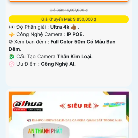
Giá Bán: 16,687,000 ₫
Giá Khuyến Mại: 9,850,000 ₫
👀 Độ Phân giải :
Ultra 4k 👍🏾 .
⚜️ Công Nghệ Camera :
IP POE.
❂ Xem ban đêm :
Full Color 50m Có Màu Ban
Đêm.
🐉️ Cấu Tạo Camera
Thân Kim Loại.
️💮 Ưu Điểm :
Công Nghệ AI.