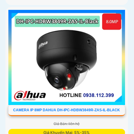
CAMERA IP 8MP DAHUA DH-IPC-HDBW3849R-ZAS-IL-BLACK
Giá Bán: liên hệ
Giá Khuyến Mại: 5%-35%