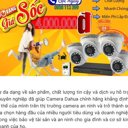
ự đa dạng về sản phẩm, chất lượng tin cậy và dịch vụ hỗ tr
huyên nghiệp đã giúp Camera Dahua chính hãng khẳng địn
ị thế của mình trên thị trường camera an ninh và trở thành s
ựa chọn hàng đầu của nhiều người tiêu dùng và doanh nghi
rong việc bảo vệ tài sản và an ninh cho gia đình và cơ sở ki
oanh của họ.