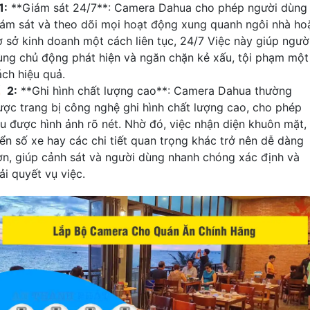
1:
**Giám sát 24/7**: Camera Dahua cho phép người dùng
iám sát và theo dõi mọi hoạt động xung quanh ngôi nhà ho
ơ sở kinh doanh một cách liên tục, 24/7 Việc này giúp ngườ
ùng chủ động phát hiện và ngăn chặn kẻ xấu, tội phạm một
ách hiệu quả.

2:
**Ghi hình chất lượng cao**: Camera Dahua thường
ược trang bị công nghệ ghi hình chất lượng cao, cho phép
hu được hình ảnh rõ nét. Nhờ đó, việc nhận diện khuôn mặt,
iển số xe hay các chi tiết quan trọng khác trở nên dễ dàng
ơn, giúp cảnh sát và người dùng nhanh chóng xác định và
ải quyết vụ việc.