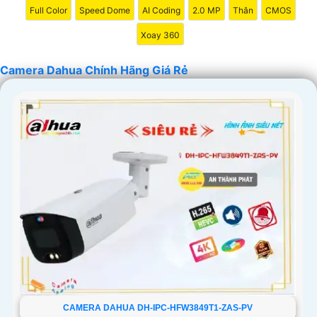
Full Color
Speed Dome
AI Coding
2.0 MP
Thân
CMOS
Xoay 360
Camera Dahua Chính Hãng Giá Rẻ
'
CAMERA DAHUA DH-IPC-HFW3849T1-ZAS-PV