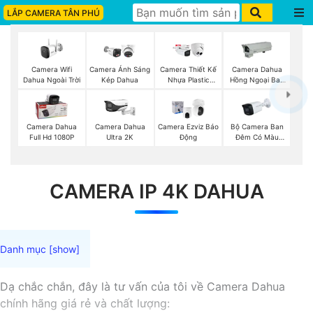
LẮP CAMERA TÂN PHÚ
Camera Wifi
Camera Ánh Sáng
Camera Thiết Kế
Camera Dahua
Dahua Ngoài Trời
Kép Dahua
Nhựa Plastic
Hồng Ngoại Ban
Dahua
Đêm
Bộ Camera Ban
Camera Dahua
Camera Dahua
Camera Ezviz Báo
Đêm Có Màu
Full Hd 1080P
Ultra 2K
Động
Kbvision
CAMERA IP 4K DAHUA
Dạ chắc chắn, đây là tư vấn của tôi về Camera Dahua
chính hãng giá rẻ và chất lượng: