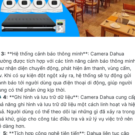
∬
3:
**Hệ thống cảnh báo thông minh**: Camera Dahua
hường được tích hợp với các tính năng cảnh báo thông min
hư nhận diện chuyển động, phát hiện âm thanh, vùng cấm,
v. Khi có sự kiện đột ngột xảy ra, hệ thống sẽ tự động gửi
ảnh báo tới người dùng qua điện thoại di động, giúp người
ùng có thể phản ứng kịp thời.

4:
**Ghi hình và lưu trữ dữ liệu**: Camera Dahua cung cấ
ả năng ghi hình và lưu trữ dữ liệu một cách linh hoạt và hi
uả. Người dùng có thể theo dõi lại những gì đã xảy ra trong
uá khứ, giúp cho công tác điều tra và xử lý vụ việc trở nên
ễ dàng hơn.
️
5:
**Tích hợp công nghệ tiên tiến**: Dahua liên tục cập