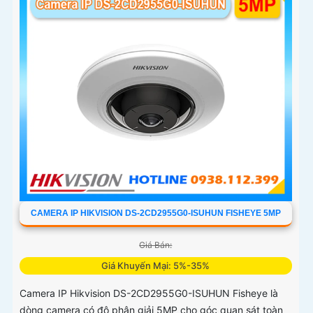
CAMERA IP HIKVISION DS-2CD2955G0-ISUHUN FISHEYE 5MP
Giá Bán:
Giá Khuyến Mại: 5%-35%
Camera IP Hikvision DS-2CD2955G0-ISUHUN Fisheye là
dòng camera có độ phân giải 5MP cho góc quan sát toàn