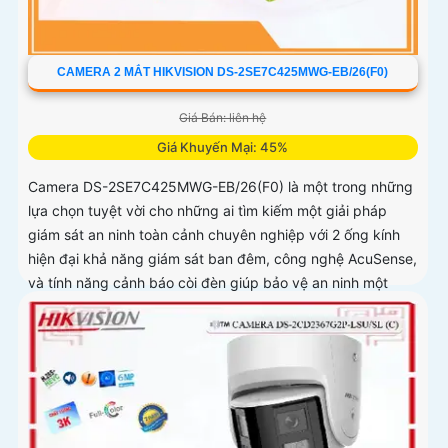
CAMERA 2 MẮT HIKVISION DS-2SE7C425MWG-EB/26(F0)
Giá Bán: liên hệ
Giá Khuyến Mại: 45%
Camera DS-2SE7C425MWG-EB/26(F0) là một trong những
lựa chọn tuyệt vời cho những ai tìm kiếm một giải pháp
giám sát an ninh toàn cảnh chuyên nghiệp với 2 ống kính
hiện đại khả năng giám sát ban đêm, công nghệ AcuSense,
và tính năng cảnh báo còi đèn giúp bảo vệ an ninh một
cách tối ưu.