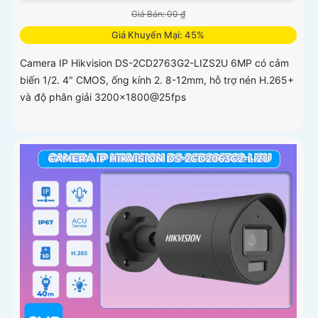
Giá Bán: 00 ₫
Giá Khuyến Mại: 45%
Camera IP Hikvision DS-2CD2763G2-LIZS2U 6MP có cảm
biến 1/2. 4" CMOS, ống kính 2. 8-12mm, hỗ trợ nén H.265+
và độ phân giải 3200x1800@25fps