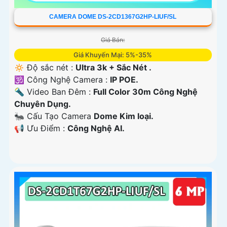
CAMERA DOME DS-2CD1367G2HP-LIUF/SL
Giá Bán:
Giá Khuyến Mại: 5%-35%
🔅 Độ sắc nét :
Ultra 3k + Sắc Nét .
🕉️ Công Nghệ Camera :
IP POE.
🔦 Video Ban Đêm :
Full Color 30m Công Nghệ
Chuyên Dụng.
🐜 Cấu Tạo Camera
Dome Kim loại.
️📢 Ưu Điểm :
Công Nghệ AI.