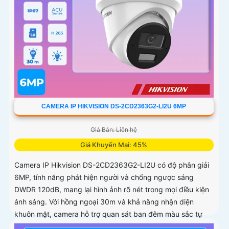
CAMERA IP HIKVISION DS-2CD2363G2-LI2U 6MP
Giá Bán: Liên hệ
Giá Khuyến Mại: 45%
Camera IP Hikvision DS-2CD2363G2-LI2U có độ phân giải
6MP, tính năng phát hiện người và chống ngược sáng
DWDR 120dB, mang lại hình ảnh rõ nét trong mọi điều kiện
ánh sáng. Với hồng ngoại 30m và khả năng nhận diện
khuôn mặt, camera hỗ trợ quan sát ban đêm màu sắc tự
nhiên, phù hợp cho công trình