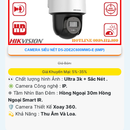
CAMERA SIÊU NÉT DS-2DE2C600MWG-E (6MP)
Giá Bán:
Giá Khuyến Mại: 5%-35%
👀 Chất lượng hình Ảnh :
Ultra 3k + Sắc Nét .
✳️ Camera Công nghệ :
IP.
❈ Tầm Nhìn Ban Đêm :
Hồng Ngoại 30m Hồng
Ngoại Smart IR.
🛡 Camera Thiết Kế
Xoay 360.
️💫 Khả Năng :
Thu Âm Và Loa.