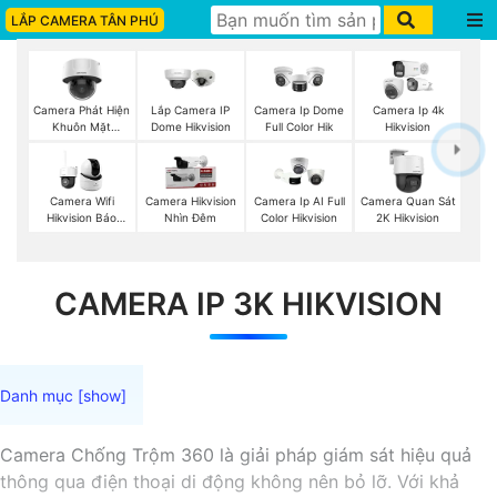
LẮP CAMERA TÂN PHÚ
Camera Phát Hiện
Lắp Camera IP
Camera Ip Dome
Camera Ip 4k
Khuôn Mặt
Dome Hikvision
Full Color Hik
Hikvision
Hikvision
Camera Wifi
Camera Hikvision
Camera Ip AI Full
Camera Quan Sát
Hikvision Báo
Nhìn Đêm
Color Hikvision
2K Hikvision
Động
CAMERA IP 3K HIKVISION
Camera Chống Trộm 360 là giải pháp giám sát hiệu quả
thông qua điện thoại di động không nên bỏ lỡ. Với khả