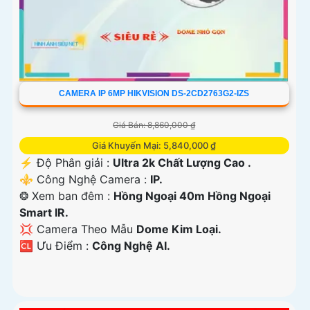
CAMERA IP 6MP HIKVISION DS-2CD2763G2-IZS
Giá Bán: 8,860,000 ₫
Giá Khuyến Mại: 5,840,000 ₫
️⚡ Độ Phân giải :
Ultra 2k Chất Lượng Cao .
⚜️ Công Nghệ Camera :
IP.
❂ Xem ban đêm :
Hồng Ngoại 40m Hồng Ngoại
Smart IR.
💢 Camera Theo Mẫu
Dome Kim Loại.
️🆑 Ưu Điểm :
Công Nghệ AI.