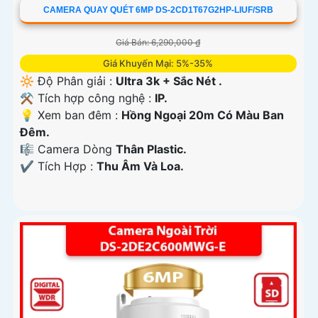
CAMERA QUAY QUÉT 6MP DS-2CD1T67G2HP-LIUF/SRB
Giá Bán: 6,290,000 ₫
Giá Khuyến Mại: 5%-35%
🔆 Độ Phân giải :
Ultra 3k + Sắc Nét .
⚒ Tích hợp công nghệ :
IP.
💡 Xem ban đêm :
Hồng Ngoại 20m Có Màu Ban
Ðêm.
🎼️ Camera Dòng
Thân Plastic.
️✔️ Tích Hợp :
Thu Âm Và Loa.