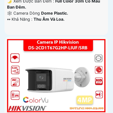
🌛 Xem Được Ban Đêm :
Full Color 30m Có Màu
Ban Ðêm.
🕸️ Camera Dòng
Dome Plastic.
️↭ Khả Năng :
Thu Âm Và Loa.