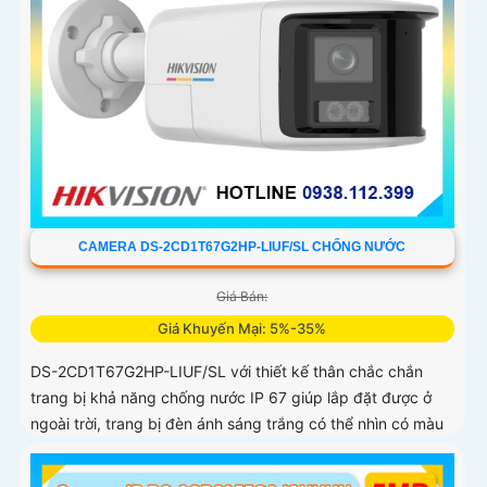
CAMERA DS-2CD1T67G2HP-LIUF/SL CHỐNG NƯỚC
Giá Bán:
Giá Khuyến Mại: 5%-35%
DS-2CD1T67G2HP-LIUF/SL với thiết kế thân chắc chắn
trang bị khả năng chống nước IP 67 giúp lắp đặt được ở
ngoài trời, trang bị đèn ánh sáng trắng có thể nhìn có màu
vào ban đêm với khoảng cách 30m, trang bị micro và loa
giúp đàm thoại 2 chiều ấn tượng