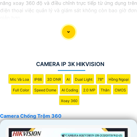
năng xoay 360 độ và điều chỉnh trực tiếp từ ứng dụng trên
điện thoại việc quản lý và giám sát không còn bao giờ đơn
giản hơn.
Ứng dụng camera wifi 360 chống trộm không chỉ dành
cho gia đình mà còn phù hợp cho văn phòng, cửa hàng với
chi phí tiết kiệm, đẳng cấp an ninh mà không tốn kém.
CAMERA IP 3K HIKVISION
Mic Và Loa
IP66
3D DNR
AI
Dual Light
78°
Hồng Ngoại
Full Color
Speed Dome
AI Coding
2.0 MP
Thân
CMOS
Xoay 360
Camera Chống Trộm 360