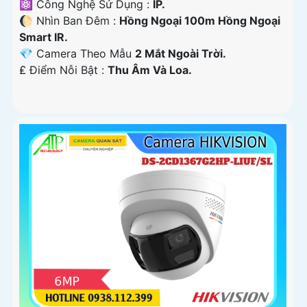
⚛️ Công Nghệ Sử Dụng :
IP.
🌔 Nhìn Ban Đêm :
Hồng Ngoại 100m Hồng Ngoại
Smart IR.
💎 Camera Theo Mẫu
2 Mắt Ngoài Trời.
️₤ Điểm Nỗi Bật :
Thu Âm Và Loa.