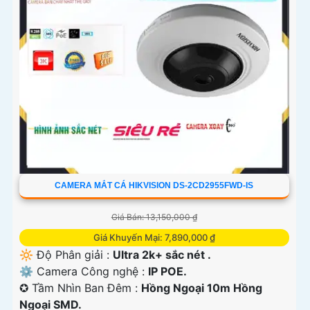
'
CAMERA MẮT CÁ HIKVISION DS-2CD2955FWD-IS
Giá Bán: 13,150,000 ₫
Giá Khuyến Mại: 7,890,000 ₫
🔆 Độ Phân giải :
Ultra 2k+ sắc nét .
⚙ Camera Công nghệ :
IP POE.
✪ Tầm Nhìn Ban Đêm :
Hồng Ngoại 10m Hồng
Ngoại SMD.