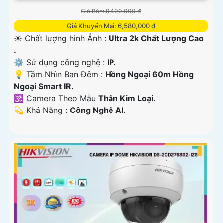
Giá Bán: 9,400,000 ₫
Giá Khuyến Mại: 6,580,000 ₫
☀️ Chất lượng hình Ảnh :
Ultra 2k Chất Lượng Cao
.
⚙ Sử dụng công nghệ :
IP.
💡 Tầm Nhìn Ban Đêm :
Hồng Ngoại 60m Hồng
Ngoại Smart IR.
🕉️ Camera Theo Mẫu
Thân Kim Loại.
️💫 Khả Năng :
Công Nghệ AI.