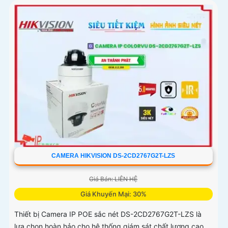
CAMERA HIKVISION DS-2CD2767G2T-LZS
Giá Bán: LIÊN HỆ
Giá Khuyến Mại: 30%
Thiết bị Camera IP POE sắc nét DS-2CD2767G2T-LZS là
lựa chọn hoàn hảo cho hệ thống giám sát chất lượng cao.