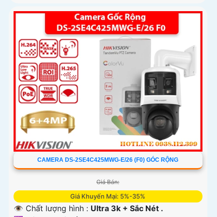
CAMERA DS-2SE4C425MWG-E/26 (F0) GÓC RỘNG
Giá Bán:
Giá Khuyến Mại: 5%-35%
👁 Chất lượng hình :
Ultra 3k + Sắc Nét .