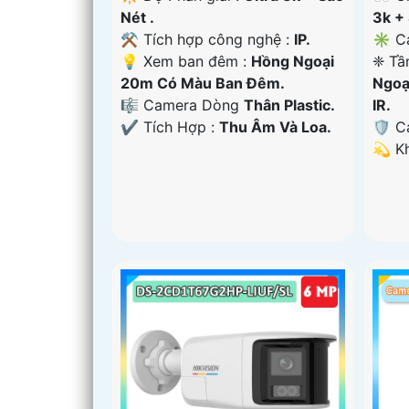
Nét .
3k + 
⚒ Tích hợp công nghệ :
IP.
✳️ C
💡 Xem ban đêm :
Hồng Ngoại
❈ Tầ
20m Có Màu Ban Ðêm.
Ngoạ
🎼️ Camera Dòng
Thân Plastic.
IR.
️✔️ Tích Hợp :
Thu Âm Và Loa.
🛡 C
️💫 