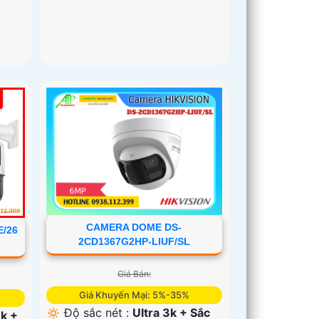
CAMERA DOME DS-
/26
2CD1367G2HP-LIUF/SL
Giá Bán:
Giá Khuyến Mại: 5%-35%
🔅 Độ sắc nét :
Ultra 3k + Sắc
3k +