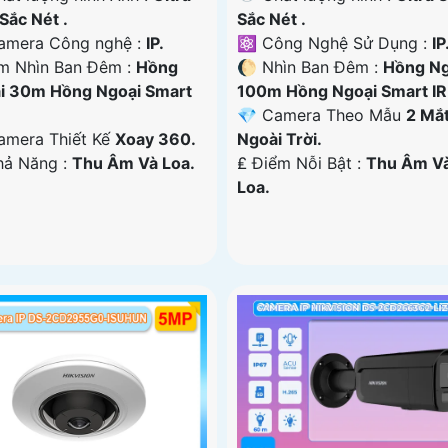
Sắc Nét .
Sắc Nét .
amera Công nghệ :
IP.
⚛️ Công Nghệ Sử Dụng :
IP
m Nhìn Ban Đêm :
Hồng
🌔 Nhìn Ban Đêm :
Hồng Ng
i 30m Hồng Ngoại Smart
100m Hồng Ngoại Smart IR
💎 Camera Theo Mẫu
2 Mắ
amera Thiết Kế
Xoay 360.
Ngoài Trời.
Khả Năng :
Thu Âm Và Loa.
️₤ Điểm Nỗi Bật :
Thu Âm V
Loa.