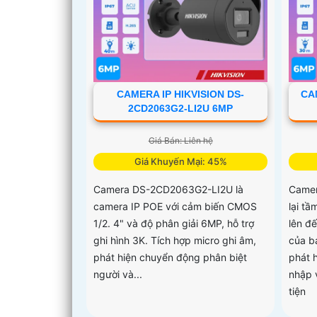
CAMERA IP HIKVISION DS-
CA
2CD2063G2-LI2U 6MP
Giá Bán: Liên hệ
Giá Khuyến Mại: 45%
Camera DS-2CD2063G2-LI2U là
Came
camera IP POE với cảm biến CMOS
lại tầ
1/2. 4" và độ phân giải 6MP, hỗ trợ
lên đ
ghi hình 3K. Tích hợp micro ghi âm,
của bạ
phát hiện chuyển động phân biệt
phát 
người và...
nhập 
tiện