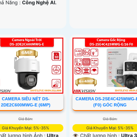
Khả Năng :
Công Nghệ AI.
CAMERA SIÊU NÉT DS-
CAMERA DS-2SE4C425MWG-E
2DE2C600MWG-E (6MP)
(F0) GÓC RỘNG
Giá Bán:
Giá Bán:
Giá Khuyến Mại: 5%-35%
Giá Khuyến Mại: 5%-35%
hất lượng hình Ảnh :
Ultra
👁 Chất lượng hình :
Ultra 