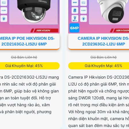
MERA IP POE HIKVISION DS-
CAMERA IP HIKVISION DS
2CD2163G2-LIS2U 6MP
2CD2363G2-LI2U 6MP
Giá Bán: Liên hệ
Giá Bán: Liên hệ
Giá Khuyến Mại: 45%
Giá Khuyến Mại: 45%
ra DS-2CD2163G2-LIS2U mang
Camera IP Hikvision DS-2CD23
m nhìn sắc nét với độ phân giải
LI2U có độ phân giải 6MP, tính 
ến 6MP, giúp bảo vệ không gian
phát hiện người và chống ngượ
n an toàn tuyệt đối. Hỗ trợ
sáng DWDR 120dB, mang lại hìn
hiện vượt hàng rào ảo, xâm
rõ nét trong mọi điều kiện ánh s
và phân biệt người, phương
Với hồng ngoại 30m và khả năn
nhận diện khuôn mặt, camera hỗ
quan sát ban đêm màu sắc tự nh