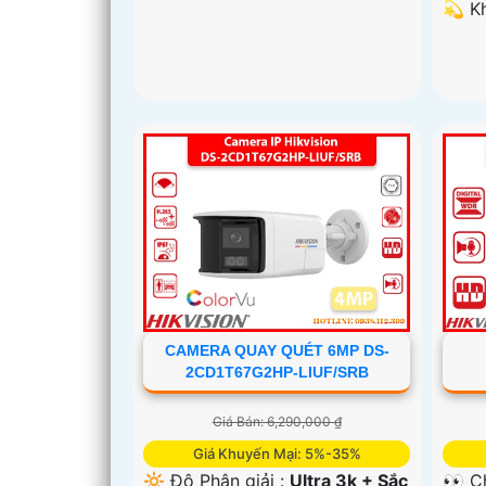
️💫 
CAMERA QUAY QUÉT 6MP DS-
2CD1T67G2HP-LIUF/SRB
Giá Bán: 6,290,000 ₫
Giá Khuyến Mại: 5%-35%
🔆 Độ Phân giải :
Ultra 3k + Sắc
👀 C