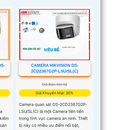
DS-
CAMERA HIKVISION DS-
2CD2367G2P-LSU/SL(C)
Giá Bán: liên hệ
Giá Khuyến Mại: 30%
Camera quan sát DS-2CD2367G2P-
ựa
LSU/SL(C) là một Camera tiên tiến
 kiếm
trong lĩnh vực camera an ninh. Thiết
toàn
bị này có nhiều ưu điểm nổi bật,