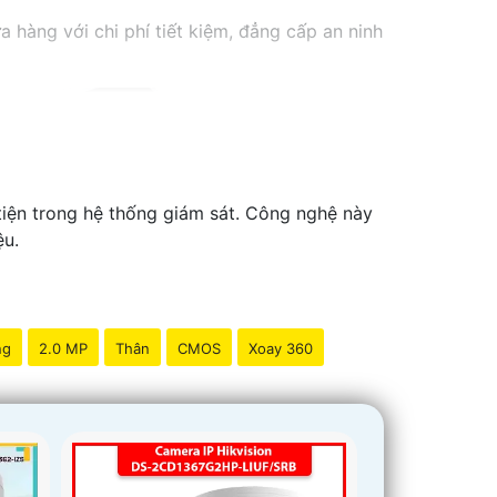
hàng với chi phí tiết kiệm, đẳng cấp an ninh
iện trong hệ thống giám sát. Công nghệ này
ệu.
ng
2.0 MP
Thân
CMOS
Xoay 360