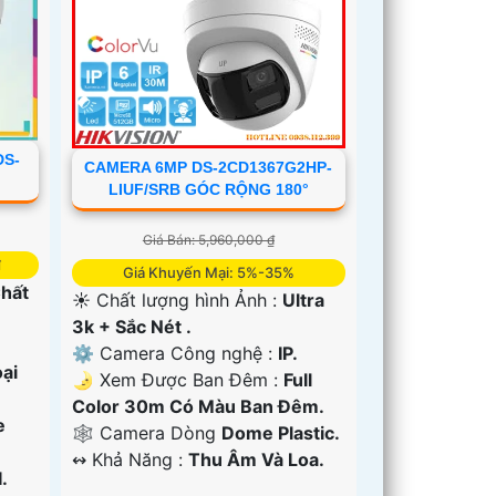
DS-
CAMERA 6MP DS-2CD1367G2HP-
LIUF/SRB GÓC RỘNG 180°
Giá Bán: 5,960,000 ₫
₫
Giá Khuyến Mại: 5%-35%
Chất
☀️ Chất lượng hình Ảnh :
Ultra
3k + Sắc Nét .
⚙ Camera Công nghệ :
IP.
ại
🌛 Xem Được Ban Đêm :
Full
Color 30m Có Màu Ban Ðêm.
e
🕸️ Camera Dòng
Dome Plastic.
️↭ Khả Năng :
Thu Âm Và Loa.
.