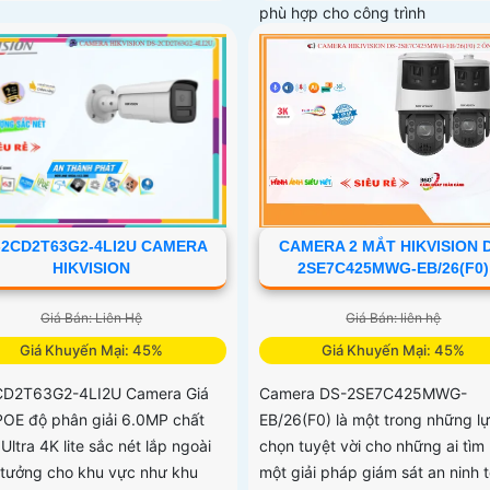
phù hợp cho công trình
-2CD2T63G2-4LI2U CAMERA
CAMERA 2 MẮT HIKVISION 
HIKVISION
2SE7C425MWG-EB/26(F0)
Giá Bán: Liên Hệ
Giá Bán: liên hệ
Giá Khuyến Mại: 45%
Giá Khuyến Mại: 45%
CD2T63G2-4LI2U Camera Giá
Camera DS-2SE7C425MWG-
 POE độ phân giải 6.0MP chất
EB/26(F0) là một trong những l
Ultra 4K lite sắc nét lắp ngoài
chọn tuyệt vời cho những ai tìm
lý tưởng cho khu vực như khu
một giải pháp giám sát an ninh 