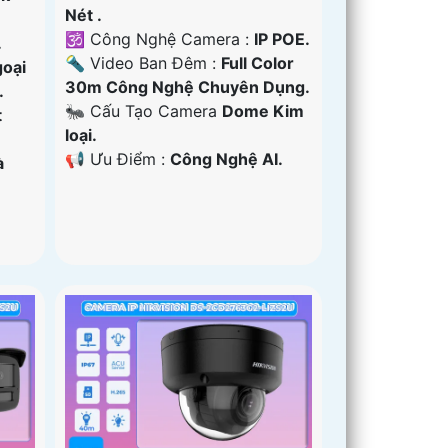
Nét .
🕉️ Công Nghệ Camera :
IP POE.
.
🔦 Video Ban Đêm :
Full Color
oại
30m Công Nghệ Chuyên Dụng.
.
🐜 Cấu Tạo Camera
Dome Kim
t
loại.
️📢 Ưu Điểm :
Công Nghệ AI.
à