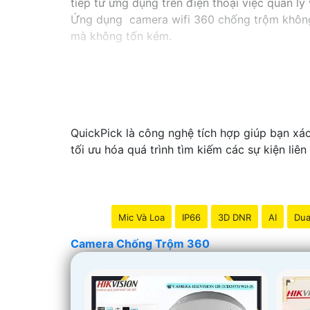
tiếp từ ứng dụng trên điện thoại việc quản l
Ứng dụng camera wifi 360 chống trộm không c
mà không tốn kém.
QuickPick là công nghệ tích hợp giúp bạn xá
tối ưu hóa quá trình tìm kiếm các sự kiện liên
Mic Và Loa
IP66
3D DNR
AI
Dua
Camera Chống Trộm 360