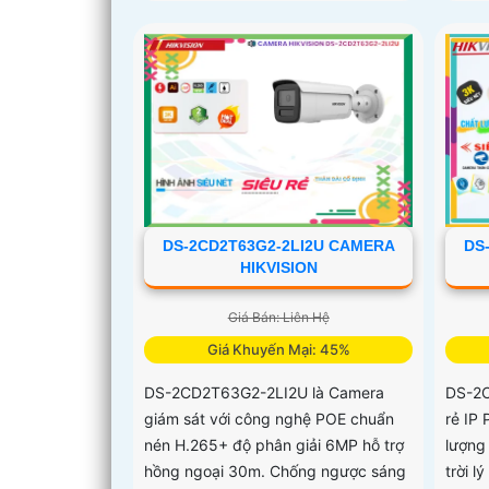
DS-2CD2T63G2-2LI2U CAMERA
DS
HIKVISION
Giá Bán: Liên Hệ
Giá Khuyến Mại: 45%
DS-2CD2T63G2-2LI2U là Camera
DS-2
giám sát với công nghệ POE chuẩn
rẻ IP
nén H.265+ độ phân giải 6MP hỗ trợ
lượng 
hồng ngoại 30m. Chống ngược sáng
trời 