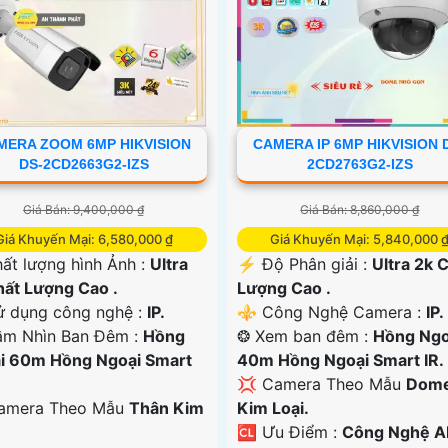
MERA ZOOM 6MP HIKVISION
CAMERA IP 6MP HIKVISION 
DS-2CD2663G2-IZS
2CD2763G2-IZS
Giá Bán: 9,400,000 ₫
Giá Bán: 8,860,000 ₫
Giá Khuyến Mại: 6,580,000 ₫
Giá Khuyến Mại: 5,840,000 
ất lượng hình Ảnh :
Ultra
️⚡ Độ Phân giải :
Ultra 2k 
hất Lượng Cao .
Lượng Cao .
 dụng công nghệ :
IP.
⚜️ Công Nghệ Camera :
IP.
ầm Nhìn Ban Đêm :
Hồng
❂ Xem ban đêm :
Hồng Ngo
i 60m Hồng Ngoại Smart
40m Hồng Ngoại Smart IR.
💢 Camera Theo Mẫu
Dom
Camera Theo Mẫu
Thân Kim
Kim Loại.
️🆑 Ưu Điểm :
Công Nghệ AI