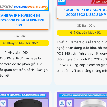
CAMERA IP HIKVISION DS
2CD2663G2-LIZS2U 6MP
CAMERA IP HIKVISION DS-
CD2955G0-ISUHUN FISHEYE
5MP
Giá Bán: 00 ₫
Giá Khuyến Mại: 45%
Giá Bán:
Thiết bị Camera giá rẻ trang bị 
Giá Khuyến Mại: 5%-35%
nghệ nhận dạng đặc biệt, hỗ trợ
a IP Hikvision DS-
POE, hiển thị hình ảnh chất lượn
55G0-ISUHUN Fisheye là
thông qua ống kính DS-2CD26
camera có độ phân giải 5MP
LIZS2U. Cung cấp 2 chế độ giá
óc quan sát toàn cảnh 180° ghi
ban đêm với ánh sáng thông mi
ắc nét