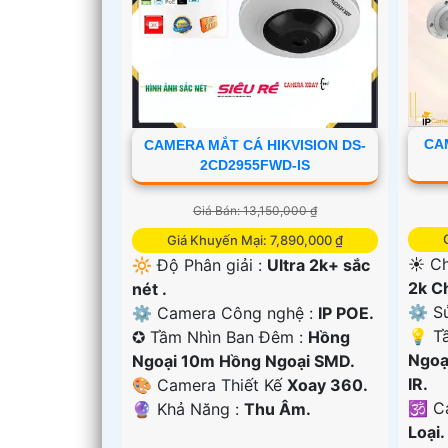
CA
CAMERA MẮT CÁ HIKVISION DS-
2CD2955FWD-IS
Giá Bán: 13,150,000 ₫
Giá Khuyến Mại: 7,890,000 ₫
☀️ Ch
🔆 Độ Phân giải :
Ultra 2k+ sắc
2k C
nét .
⚙ Sử
⚙ Camera Công nghệ :
IP POE.
'
💡 T
✪ Tầm Nhìn Ban Đêm :
Hồng
Ngoạ
Ngoại 10m Hồng Ngoại SMD.
IR.
🎨 Camera Thiết Kế
Xoay 360.
🕉️ 
️🔮 Khả Năng :
Thu Âm.
Loại.