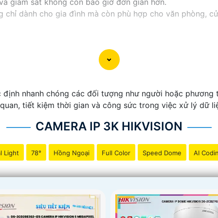
ý và giám sát không còn bao giờ đơn giản hơn.
hỉ dành cho gia đình mà còn phù hợp cho văn phòng, cửa 
c định nhanh chóng các đối tượng như người hoặc phương t
 quan, tiết kiệm thời gian và công sức trong việc xử lý dữ li
CAMERA IP 3K HIKVISION
l Light
78°
Hồng Ngoại
Full Color
Speed Dome
AI Codi