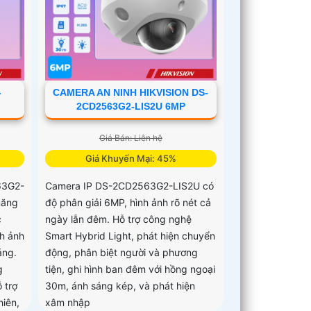
-
CAMERA AN NINH HIKVISION DS-
2CD2563G2-LIS2U 6MP
Giá Bán: Liên hệ
Giá Khuyến Mại: 45%
63G2-
Camera IP DS-2CD2563G2-LIS2U có
năng
độ phân giải 6MP, hình ảnh rõ nét cả
c
ngày lẫn đêm. Hỗ trợ công nghệ
h ảnh
Smart Hybrid Light, phát hiện chuyển
áng.
động, phân biệt người và phương
g
tiện, ghi hình ban đêm với hồng ngoại
 trợ
30m, ánh sáng kép, và phát hiện
iên,
xâm nhập