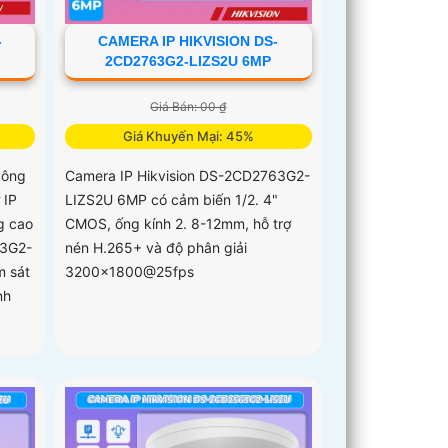
-
CAMERA IP HIKVISION DS-
2CD2763G2-LIZS2U 6MP
Giá Bán: 00 ₫
Giá Khuyến Mại: 45%
công
Camera IP Hikvision DS-2CD2763G2-
 IP
LIZS2U 6MP có cảm biến 1/2. 4"
g cao
CMOS, ống kính 2. 8-12mm, hỗ trợ
63G2-
nén H.265+ và độ phân giải
m sát
3200x1800@25fps
nh