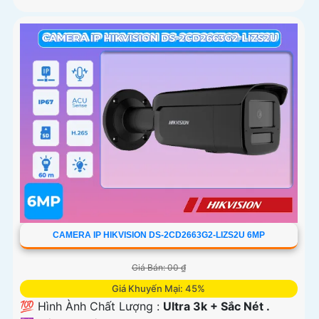
CAMERA IP HIKVISION DS-2CD2663G2-LIZS2U 6MP
Giá Bán: 00 ₫
Giá Khuyến Mại: 45%
💯 Hình Ành Chất Lượng :
Ultra 3k + Sắc Nét .