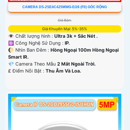
CAMERA DS-2SE4C425MWG-E/26 (F0) GÓC RỘNG
Giá Bán:
Giá Khuyến Mại: 5%-35%
👁 Chất lượng hình :
Ultra 3k + Sắc Nét .
⚛️ Công Nghệ Sử Dụng :
IP.
🌔 Nhìn Ban Đêm :
Hồng Ngoại 100m Hồng Ngoại
Smart IR.
💎 Camera Theo Mẫu
2 Mắt Ngoài Trời.
️₤ Điểm Nỗi Bật :
Thu Âm Và Loa.