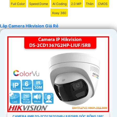
Full Color
Speed Dome
AI Coding
2.0 MP
Thân
CMOS
Xoay 360
Lắp Camera Hikvision Giá Rẻ
'
CAMERA 6MP DS-2CD1367G2HP-LIUF/SRB GÓC RỘNG 180°