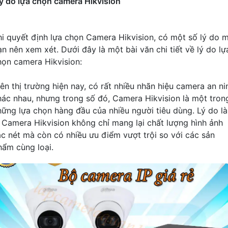
ý do lựa chọn camera Hikvision
hi quyết định lựa chọn Camera Hikvision, có một số lý do 
ạn nên xem xét. Dưới đây là một bài văn chi tiết về lý do lự
họn camera Hikvision:
rên thị trường hiện nay, có rất nhiều nhãn hiệu camera an ni
hác nhau, nhưng trong số đó, Camera Hikvision là một tron
hững lựa chọn hàng đầu của nhiều người tiêu dùng. Lý do là
ì Camera Hikvision không chỉ mang lại chất lượng hình ảnh
ắc nét mà còn có nhiều ưu điểm vượt trội so với các sản
hẩm cùng loại.