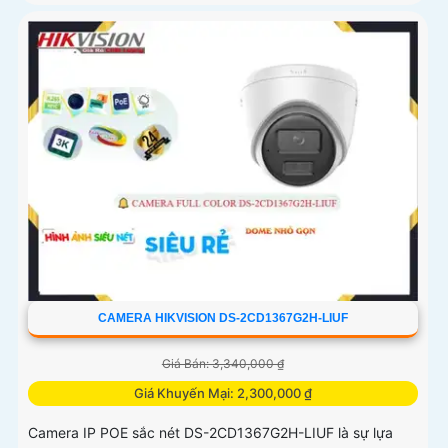
CAMERA HIKVISION DS-2CD1367G2H-LIUF
Giá Bán: 3,340,000 ₫
Giá Khuyến Mại: 2,300,000 ₫
Camera IP POE sắc nét DS-2CD1367G2H-LIUF là sự lựa