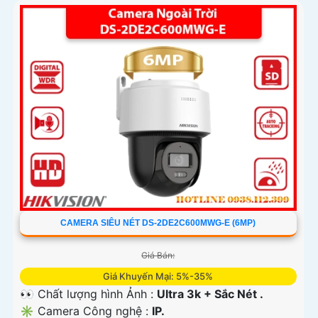
CAMERA SIÊU NÉT DS-2DE2C600MWG-E (6MP)
Giá Bán:
Giá Khuyến Mại: 5%-35%
👀 Chất lượng hình Ảnh :
Ultra 3k + Sắc Nét .
✳️ Camera Công nghệ :
IP.