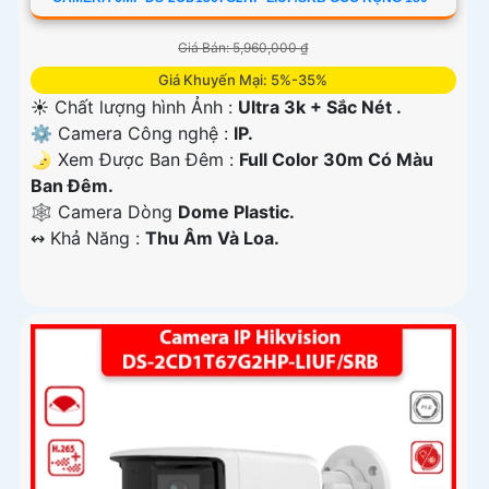
Giá Bán: 5,960,000 ₫
Giá Khuyến Mại: 5%-35%
☀️ Chất lượng hình Ảnh :
Ultra 3k + Sắc Nét .
⚙ Camera Công nghệ :
IP.
🌛 Xem Được Ban Đêm :
Full Color 30m Có Màu
Ban Ðêm.
🕸️ Camera Dòng
Dome Plastic.
️↭ Khả Năng :
Thu Âm Và Loa.