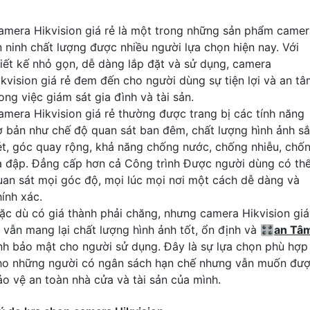
amera Hikvision giá rẻ là một trong những sản phẩm camer
n ninh chất lượng được nhiều người lựa chọn hiện nay. Với
hiết kế nhỏ gọn, dễ dàng lắp đặt và sử dụng, camera
ikvision giá rẻ đem đến cho người dùng sự tiện lợi và an t
ong việc giám sát gia đình và tài sản.
amera Hikvision giá rẻ thường được trang bị các tính năng
ơ bản như chế độ quan sát ban đêm, chất lượng hình ảnh s
ét, góc quay rộng, khả năng chống nước, chống nhiễu, chố
a đập. Đẳng cấp hơn cả Công trình Được người dùng có th
uan sát mọi góc độ, mọi lúc mọi nơi một cách dễ dàng và
hính xác.
ặc dù có giá thành phải chăng, nhưng camera Hikvision giá
ẻ vẫn mang lại chất lượng hình ảnh tốt, ổn định và 🎛
an Tâ
ính bảo mật cho người sử dụng. Đây là sự lựa chọn phù hợp
ho những người có ngân sách hạn chế nhưng vẫn muốn đư
ảo vệ an toàn nhà cửa và tài sản của mình.