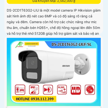
Giá Khuyến Mại: 2,562,000 ₫
DS-2CD1T63G2-LIU là một model camera IP Hikvision giám
sát hình ảnh độ nét cao 6MP và có độ sáng rõ ràng cả
ngày và đêm. Camera còn hỗ trợ các chức năng như mic
thu âm, chuẩn bén H265+, chế độ hồng ngoại lên đến 50m
và hỗ trợ thẻ nhớ 512GB giúp hỗ trợ giám sát và bảo vệ an
ninh hiệu quả