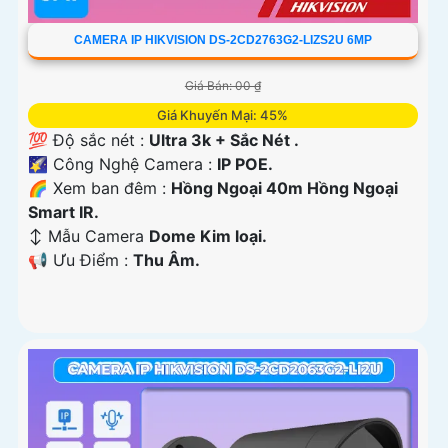
CAMERA IP HIKVISION DS-2CD2763G2-LIZS2U 6MP
Giá Bán: 00 ₫
Giá Khuyến Mại: 45%
💯 Độ sắc nét :
Ultra 3k + Sắc Nét .
🌠 Công Nghệ Camera :
IP POE.
🌈 Xem ban đêm :
Hồng Ngoại 40m Hồng Ngoại
Smart IR.
↕️ Mẫu Camera
Dome Kim loại.
️📢 Ưu Điểm :
Thu Âm.