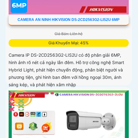
CAMERA AN NINH HIKVISION DS-2CD2563G2-LIS2U 6MP
Giá Bán: Liên hệ
Giá Khuyến Mại: 45%
Camera IP DS-2CD2563G2-LIS2U có độ phân giải 6MP,
hình ảnh rõ nét cả ngày lẫn đêm. Hỗ trợ công nghệ Smart
Hybrid Light, phát hiện chuyển động, phân biệt người và
phương tiện, ghi hình ban đêm với hồng ngoại 30m, ánh
sáng kép, và phát hiện xâm nhập