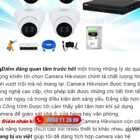

Điểm đáng quan tâm trước hết
một trong những lý do qu
rọng khiến tôi chọn Camera Hikvision chính là chất lượng hì
nh vượt trội mà nó mang lại. Camera Hikvision được trang b
ông nghệ cao cấp, cho phép bắt được những chi tiết tinh tế
ắc nét ngay cả trong điều kiện ánh sáng yếu. Đẳng cấp hơn
ả Công trình Được tôi cảm thấy yên tâm hơn khi sử dụng
amera để giám sát nhà ở, cửa hàng hay văn phòng.

Điểm nhấn khác có thể đánh giá
Camera Hikvision còn c
hả năng tương thích cao với nhiều thiết bị khác nhau. 🤖️
Với
ang bị ưu việt
giúp tôi dễ dàng tích hợp camera vào hệ