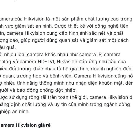
amera của Hikvision là một sản phẩm chất lượng cao trong
ĩnh vực giám sát an ninh. Được thiết kế với công nghệ tiên
iến, camera Hikvision cung cấp hình ảnh sắc nét và chất
ượng cao, giúp người dùng quan sát và giám sát một cách
iệu quả.
ới nhiều loại camera khác nhau như camera IP, camera
nalog và camera HD-TVI, Hikvision đáp ứng nhu cầu của
hiều đối tượng khác nhau từ hộ gia đình, doanh nghiệp đến
ơ quan, trường học và bệnh viện. Camera Hikvision cũng hỗ
rợ nhiều tính năng thông minh như nhận diện khuôn mặt, đế
gười và báo động chống đột nhập.
ược sử dụng rộng rãi trên toàn thế giới, camera Hikvision đ
hẳng định chất lượng và uy tín của mình trong ngành công
ghiệp an ninh.
amera Hikvision giá rẻ