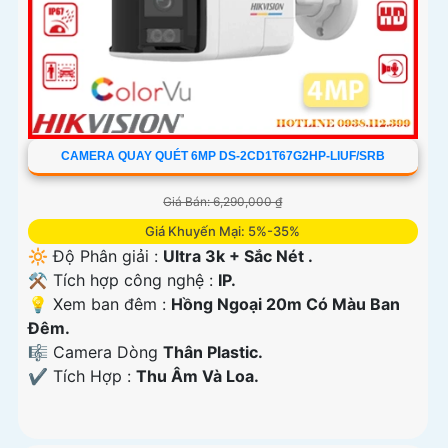
CAMERA QUAY QUÉT 6MP DS-2CD1T67G2HP-LIUF/SRB
Giá Bán: 6,290,000 ₫
Giá Khuyến Mại: 5%-35%
🔆 Độ Phân giải :
Ultra 3k + Sắc Nét .
⚒ Tích hợp công nghệ :
IP.
💡 Xem ban đêm :
Hồng Ngoại 20m Có Màu Ban
Ðêm.
🎼️ Camera Dòng
Thân Plastic.
️✔️ Tích Hợp :
Thu Âm Và Loa.