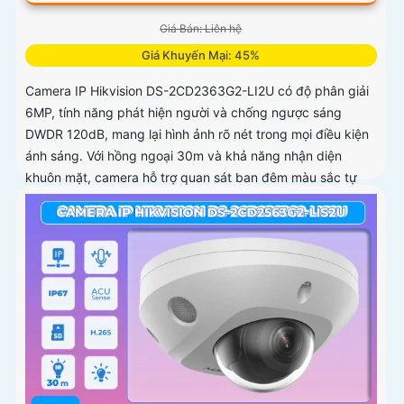
Giá Bán: Liên hệ
Giá Khuyến Mại: 45%
Camera IP Hikvision DS-2CD2363G2-LI2U có độ phân giải
6MP, tính năng phát hiện người và chống ngược sáng
DWDR 120dB, mang lại hình ảnh rõ nét trong mọi điều kiện
ánh sáng. Với hồng ngoại 30m và khả năng nhận diện
khuôn mặt, camera hỗ trợ quan sát ban đêm màu sắc tự
nhiên, phù hợp cho công trình