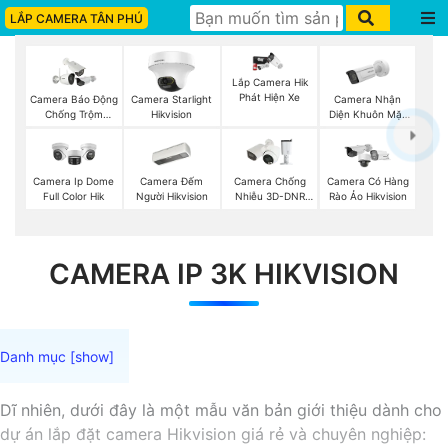
LẮP CAMERA TÂN PHÚ
Lắp Camera Hik
Phát Hiện Xe
Camera Nhận
Camera Báo Động
Camera Starlight
Diện Khuôn Mặt
Chống Trộm
Hikvision
Hikvision
Hikvision
Camera Đếm
Camera Ip Dome
Camera Chống
Camera Có Hàng
Người Hikvision
Full Color Hik
Nhiễu 3D-DNR
Rào Ảo Hikvision
Dahua
CAMERA IP 3K HIKVISION
Dĩ nhiên, dưới đây là một mẫu văn bản giới thiệu dành cho
dự án lắp đặt camera Hikvision giá rẻ và chuyên nghiệp: