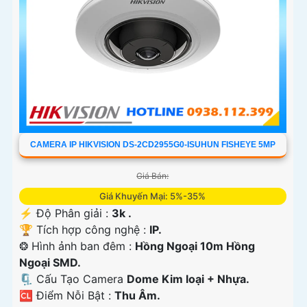
CAMERA IP HIKVISION DS-2CD2955G0-ISUHUN FISHEYE 5MP
Giá Bán:
Giá Khuyến Mại: 5%-35%
️⚡ Độ Phân giải :
3k .
🏆 Tích hợp công nghệ :
IP.
❂ Hình ảnh ban đêm :
Hồng Ngoại 10m Hồng
Ngoại SMD.
🗜️ Cấu Tạo Camera
Dome Kim loại + Nhựa.
️🆑 Điểm Nỗi Bật :
Thu Âm.