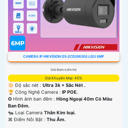
CAMERA IP HIKVISION DS-2CD2063G2-LI2U 6MP
Giá Bán: Liên hệ
Giá Khuyến Mại: 45%
🔆 Độ sắc nét :
Ultra 3k + Sắc Nét .
🏆 Công Nghệ Camera :
IP POE.
✪ Hình ảnh ban đêm :
Hồng Ngoại 40m Có Màu
Ban Ðêm.
🐜 Loại Camera
Thân Kim loại.
️⌘ Điểm Nỗi Bật :
Thu Âm.