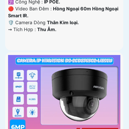
🕉️ Công Nghệ :
IP POE.
🔴 Video Ban Đêm :
Hồng Ngoại 60m Hồng Ngoại
Smart IR.
🛡 Camera Dòng
Thân Kim loại.
️⇝ Tích Hợp :
Thu Âm.