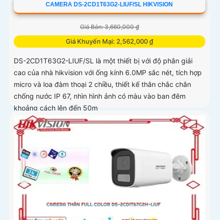
CAMERA DS-2CD1T63G2-LIUF/SL HIKVISION
Giá Bán: 3,660,000 ₫
Giá Khuyến Mại: 2,562,000 ₫
DS-2CD1T63G2-LIUF/SL là một thiết bị với độ phân giải
cao của nhà hikvision với ống kính 6.0MP sắc nét, tích hợp
micro và loa đàm thoại 2 chiều, thiết kế thân chắc chắn
chống nước IP 67, nhìn hình ảnh có màu vào ban đêm
khoảng cách lên đến 50m