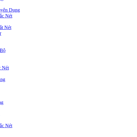
uyên Dụng
ắc Nét
t Nét
r
 Bộ
 Nét
̣ng
ng
ắc Nét