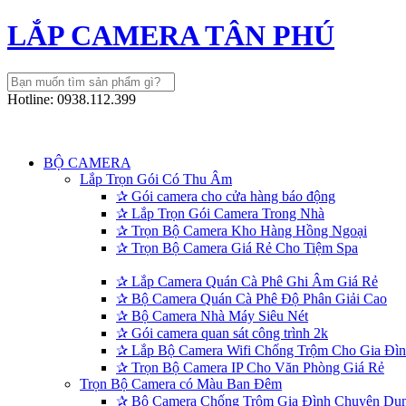
LẮP CAMERA TÂN PHÚ
Hotline: 0938.112.399
BỘ CAMERA
Lắp Trọn Gói Có Thu Âm
✰
Gói camera cho cửa hàng báo động
✰
Lắp Trọn Gói Camera Trong Nhà
✰
Trọn Bộ Camera Kho Hàng Hồng Ngoại
✰
Trọn Bộ Camera Giá Rẻ Cho Tiệm Spa
✰
Lắp Camera Quán Cà Phê Ghi Âm Giá Rẻ
✰
Bộ Camera Quán Cà Phê Độ Phân Giải Cao
✰
Bộ Camera Nhà Máy Siêu Nét
✰
Gói camera quan sát công trình 2k
✰
Lắp Bộ Camera Wifi Chống Trộm Cho Gia Đình
✰
Trọn Bộ Camera IP Cho Văn Phòng Giá Rẻ
Trọn Bộ Camera có Màu Ban Đêm
✰
Bộ Camera Chống Trộm Gia Đình Chuyên Dụ