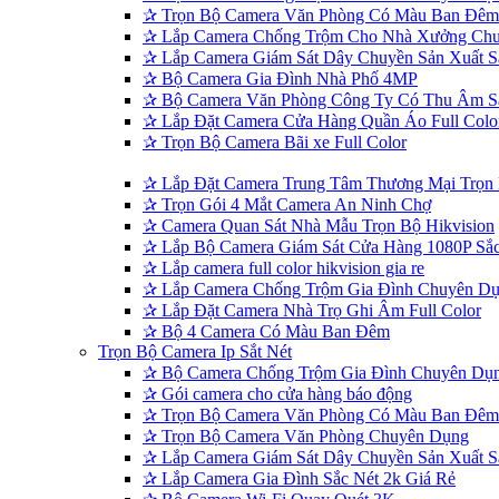
✰
Trọn Bộ Camera Văn Phòng Có Màu Ban Đêm
✰
Lắp Camera Chống Trộm Cho Nhà Xưởng Ch
✰
Lắp Camera Giám Sát Dây Chuyền Sản Xuất S
✰
Bộ Camera Gia Đình Nhà Phố 4MP
✰
Bộ Camera Văn Phòng Công Ty Có Thu Âm Sắ
✰
Lắp Đặt Camera Cửa Hàng Quần Áo Full Colo
✰
Trọn Bộ Camera Bãi xe Full Color
✰
Lắp Đặt Camera Trung Tâm Thương Mại Trọn
✰
Trọn Gói 4 Mắt Camera An Ninh Chợ
✰
Camera Quan Sát Nhà Mẫu Trọn Bộ Hikvision
✰
Lắp Bộ Camera Giám Sát Cửa Hàng 1080P Sắc
✰
Lắp camera full color hikvision gia re
✰
Lắp Camera Chống Trộm Gia Đình Chuyên Du
✰
Lắp Đặt Camera Nhà Trọ Ghi Âm Full Color
✰
Bộ 4 Camera Có Màu Ban Đêm
Trọn Bộ Camera Ip Sắt Nét
✰
Bộ Camera Chống Trộm Gia Đình Chuyên Dụ
✰
Gói camera cho cửa hàng báo động
✰
Trọn Bộ Camera Văn Phòng Có Màu Ban Đêm
✰
Trọn Bộ Camera Văn Phòng Chuyên Dụng
✰
Lắp Camera Giám Sát Dây Chuyền Sản Xuất S
✰
Lắp Camera Gia Đình Sắc Nét 2k Giá Rẻ