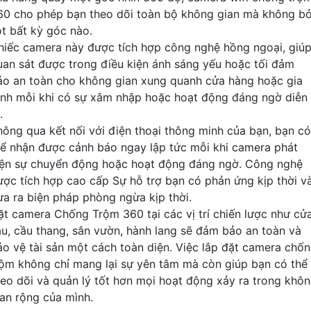
60 cho phép bạn theo dõi toàn bộ không gian mà không b
ót bất kỳ góc nào.
hiếc camera này được tích hợp công nghệ hồng ngoại, giú
uan sát được trong điều kiện ánh sáng yếu hoặc tối đảm
ảo an toàn cho không gian xung quanh cửa hàng hoặc gia
ình mỗi khi có sự xâm nhập hoặc hoạt động đáng ngờ diễn
.
hông qua kết nối với điện thoại thông minh của bạn, bạn có
hể nhận được cảnh báo ngay lập tức mỗi khi camera phát
iện sự chuyển động hoặc hoạt động đáng ngờ. Công nghệ
ược tích hợp cao cấp Sự hỗ trợ bạn có phản ứng kịp thời v
ưa ra biện pháp phòng ngừa kịp thời.
ặt camera Chống Trộm 360 tại các vị trí chiến lược như cử
au, cầu thang, sân vườn, hành lang sẽ đảm bảo an toàn và
ảo vệ tài sản một cách toàn diện. Việc lắp đặt camera chố
rộm không chỉ mang lại sự yên tâm mà còn giúp bạn có thể
heo dõi và quản lý tốt hơn mọi hoạt động xảy ra trong khô
ian rộng của mình.