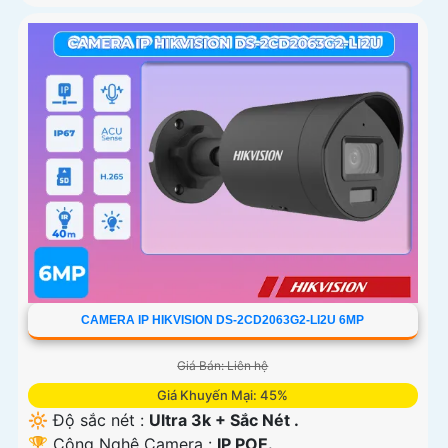
CAMERA IP HIKVISION DS-2CD2063G2-LI2U 6MP
Giá Bán: Liên hệ
Giá Khuyến Mại: 45%
🔆 Độ sắc nét :
Ultra 3k + Sắc Nét .
🏆 Công Nghệ Camera :
IP POE.