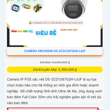
CAMERA HIKVISION DS-2CD1367G2H-LIUF
Giá Bán: 3,340,000 ₫
Giá Khuyến Mại: 2,300,000 ₫
Camera IP POE sắc nét DS-2CD1367G2H-LIUF là sự lựa
chọn hoàn hảo cho hệ thống an ninh gia đình hoặc doanh
nghiệp. Với chất lượng hình ảnh Ultra 4k lite, ứng dụng xem
ban đêm Full Color 30m cho trải nghiệm giám sát rõ nét dù
vào ban đêm