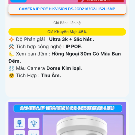
CAMERA IP POE HIKVISION DS-2CD2163G2-LIS2U 6MP
Giá Bán: Liên hệ
Giá Khuyến Mại: 45%
🔅 Độ Phân giải :
Ultra 3k + Sắc Nét .
⚒ Tích hợp công nghệ :
IP POE.
🌜 Xem ban đêm :
Hồng Ngoại 30m Có Màu Ban
Ðêm.
⛓ Mẫu Camera
Dome Kim loại.
️☣️ Tích Hợp :
Thu Âm.