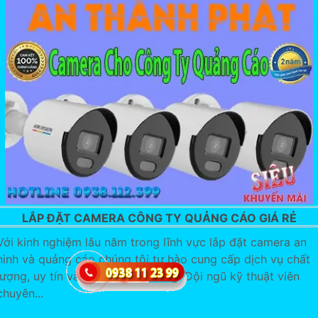
LẮP ĐẶT CAMERA CÔNG TY QUẢNG CÁO GIÁ RẺ
Với kinh nghiệm lâu năm trong lĩnh vực lắp đặt camera an
ninh và quảng cáo chúng tôi tự hào cung cấp dịch vụ chất
lượng, uy tín và giá cả phải chăng. Đội ngũ kỹ thuật viên
chuyên...