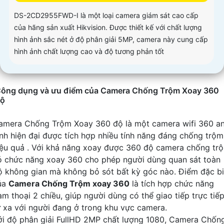
DS-2CD2955FWD-I là một loại camera giám sát cao cấp
của hãng sản xuất Hikvision. Được thiết kế với chất lượng
hình ảnh sắc nét ở độ phân giải 5MP, camera này cung cấp
hình ảnh chất lượng cao và độ tương phản tốt
ông dụng và ưu điểm của Camera Chống Trộm Xoay 360
ộ
amera Chống Trộm Xoay 360 độ là một camera wifi 360 a
inh hiện đại được tích hợp nhiều tính năng đáng chống trộm
iệu quả . Với khả năng xoay được 360 độ camera chống tr
ó chức năng xoay 360 cho phép người dùng quan sát toàn
ộ không gian mà không bỏ sót bất kỳ góc nào. Điểm đặc bi
ủa
Camera Chống Trộm xoay 360
là tích hợp chức năng
àm thoại 2 chiều, giúp người dùng có thể giao tiếp trực tiế
ừ xa với người đang ở trong khu vực camera.
ới độ phân giải FullHD 2MP chất lượng 1080, Camera Chốn