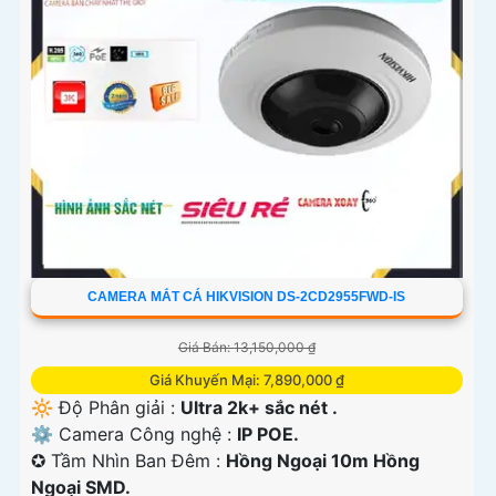
'
CAMERA MẮT CÁ HIKVISION DS-2CD2955FWD-IS
Giá Bán: 13,150,000 ₫
Giá Khuyến Mại: 7,890,000 ₫
🔆 Độ Phân giải :
Ultra 2k+ sắc nét .
⚙ Camera Công nghệ :
IP POE.
✪ Tầm Nhìn Ban Đêm :
Hồng Ngoại 10m Hồng
Ngoại SMD.