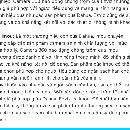
ghiệp. Camera 360 báo động chống trộm của Ezviz thường
ó giá phù hợp với người tiêu dùng và mang lại tính năng an
inh hiệu quả như các sản phẩm của Dahua. Ezviz cũng dễ s
ụng và có khả năng kết nối với các thiết bị thông minh khác
: Imou:
Là một thương hiệu con của Dahua, Imou chuyên
ung cấp các sản phẩm camera an ninh chất lượng với mức
iá hợp lý. Camera 360 báo động chống trộm của Imou
hường được đánh giá với tính năng thông minh, độ phân giả
ao và khả năng kết nối dễ dàng. Sản phẩm của Imou có thể 
ựa chọn phù hợp cho người tiêu dùng có ngân sách hạn chế
hưng vẫn muốn an ninh cho căn nhà của mình.
ùy thuộc vào nhu cầu và ngân sách của bạn, bạn có thể lựa
họn thương hiệu camera 360 báo động chống trộm tốt nhấ
ới giá phù hợp giữa Dahua, Ezviz và Imou. Đề xuất bạn nên
ìm hiểu kỹ thông tin về sản phẩm từ mỗi thương hiệu, so sá
à chọn lựa sản phẩm phù hợp nhất với nhu cầu sử dụng của
ình.