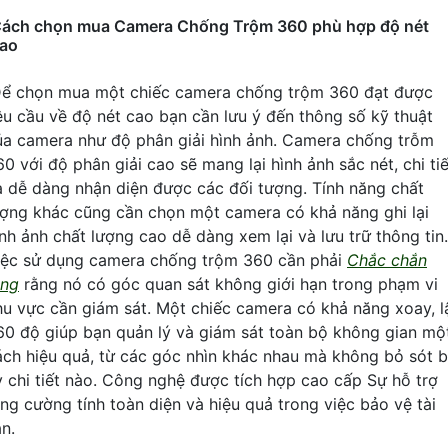
ách chọn mua Camera Chống Trộm 360 phù hợp độ nét
cao
ể chọn mua một chiếc camera chống trộm 360 đạt được
êu cầu về độ nét cao bạn cần lưu ý đến thông số kỹ thuật
ủa camera như độ phân giải hình ảnh. Camera chống trỗm
0 với độ phân giải cao sẽ mang lại hình ảnh sắc nét, chi tiế
à dễ dàng nhận diện được các đối tượng. Tính năng chất
ượng khác cũng cần chọn một camera có khả năng ghi lại
ình ảnh chất lượng cao dễ dàng xem lại và lưu trữ thông tin.
iệc sử dụng camera chống trộm 360 cần phải
Chắc chắn
ằng
rằng nó có góc quan sát không giới hạn trong phạm vi
hu vực cần giám sát. Một chiếc camera có khả năng xoay, l
60 độ giúp bạn quản lý và giám sát toàn bộ không gian mộ
ách hiệu quả, từ các góc nhìn khác nhau mà không bỏ sót b
ỳ chi tiết nào. Công nghệ được tích hợp cao cấp Sự hỗ trợ
ăng cường tính toàn diện và hiệu quả trong việc bảo vệ tài
n.