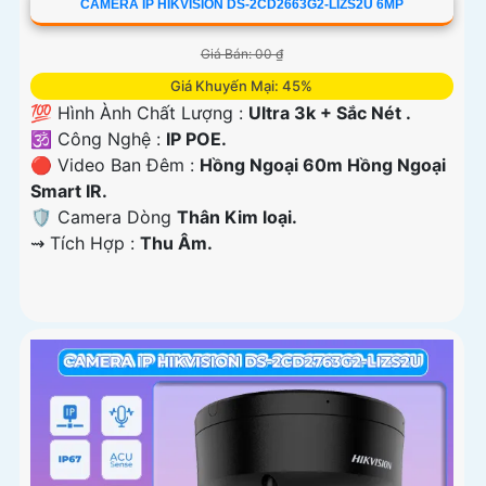
CAMERA IP HIKVISION DS-2CD2663G2-LIZS2U 6MP
Giá Bán: 00 ₫
Giá Khuyến Mại: 45%
💯 Hình Ành Chất Lượng :
Ultra 3k + Sắc Nét .
🕉️ Công Nghệ :
IP POE.
🔴 Video Ban Đêm :
Hồng Ngoại 60m Hồng Ngoại
Smart IR.
🛡 Camera Dòng
Thân Kim loại.
️⇝ Tích Hợp :
Thu Âm.