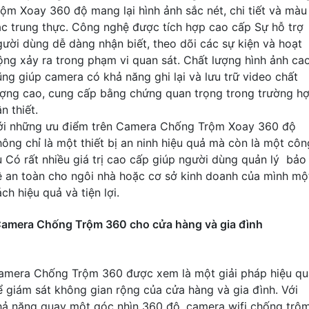
rộm Xoay 360 độ mang lại hình ảnh sắc nét, chi tiết và màu
ắc trung thực. Công nghệ được tích hợp cao cấp Sự hỗ trợ
gười dùng dễ dàng nhận biết, theo dõi các sự kiện và hoạt
ộng xảy ra trong phạm vi quan sát. Chất lượng hình ảnh ca
ũng giúp camera có khả năng ghi lại và lưu trữ video chất
ượng cao, cung cấp bằng chứng quan trọng trong trường h
n thiết.
ới những ưu điểm trên Camera Chống Trộm Xoay 360 độ
hông chỉ là một thiết bị an ninh hiệu quả mà còn là một côn
ụ Có rất nhiều giá trị cao cấp giúp người dùng quản lý bảo
ệ an toàn cho ngôi nhà hoặc cơ sở kinh doanh của mình mộ
ch hiệu quả và tiện lợi.
amera Chống Trộm 360 cho cửa hàng và gia đình
amera Chống Trộm 360 được xem là một giải pháp hiệu qu
ể giám sát không gian rộng của cửa hàng và gia đình. Với
hả năng quay một góc nhìn 360 độ, camera wifi chống trộ