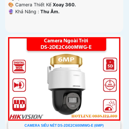
🎨 Camera Thiết Kế
Xoay 360.
️🔮 Khả Năng :
Thu Âm.
CAMERA SIÊU NÉT DS-2DE2C600MWG-E (6MP)