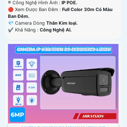
®️ Công Nghệ Hình Ảnh :
IP POE.
🔴 Xem Được Ban Đêm :
Full Color 30m Có Màu
Ban Ðêm.
💎 Camera Dòng
Thân Kim loại.
️✔️ Khả Năng :
Công Nghệ AI.