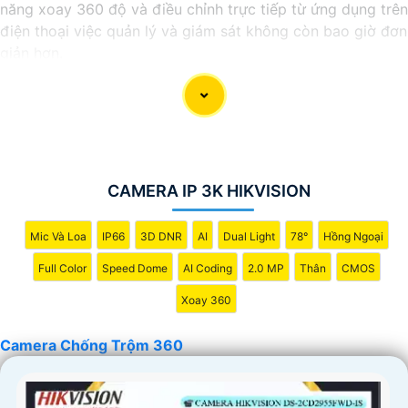
năng xoay 360 độ và điều chỉnh trực tiếp từ ứng dụng trên
điện thoại việc quản lý và giám sát không còn bao giờ đơn
giản hơn.
Ứng dụng camera wifi 360 chống trộm không chỉ dành
cho gia đình mà còn phù hợp cho văn phòng, cửa hàng với
chi phí tiết kiệm, đẳng cấp an ninh mà không tốn kém.
CAMERA IP 3K HIKVISION
Mic Và Loa
IP66
3D DNR
AI
Dual Light
78°
Hồng Ngoại
Full Color
Speed Dome
AI Coding
2.0 MP
Thân
CMOS
Xoay 360
Camera Chống Trộm 360