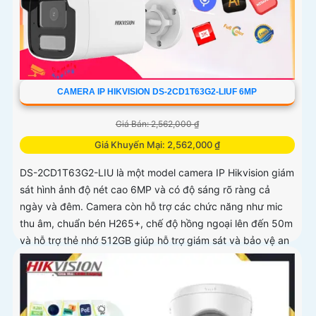
CAMERA IP HIKVISION DS-2CD1T63G2-LIUF 6MP
Giá Bán: 2,562,000 ₫
Giá Khuyến Mại: 2,562,000 ₫
DS-2CD1T63G2-LIU là một model camera IP Hikvision giám
sát hình ảnh độ nét cao 6MP và có độ sáng rõ ràng cả
ngày và đêm. Camera còn hỗ trợ các chức năng như mic
thu âm, chuẩn bén H265+, chế độ hồng ngoại lên đến 50m
và hỗ trợ thẻ nhớ 512GB giúp hỗ trợ giám sát và bảo vệ an
ninh hiệu quả