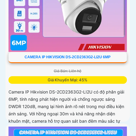
CAMERA IP HIKVISION DS-2CD2363G2-LI2U 6MP
Giá Bán: Liên hệ
Giá Khuyến Mại: 45%
Camera IP Hikvision DS-2CD2363G2-LI2U có độ phân giải
6MP, tính năng phát hiện người và chống ngược sáng
DWDR 120dB, mang lại hình ảnh rõ nét trong mọi điều kiện
ánh sáng. Với hồng ngoại 30m và khả năng nhận diện
khuôn mặt, camera hỗ trợ quan sát ban đêm màu sắc tự
nhiên, phù hợp cho công trình