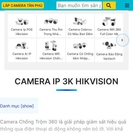
LẮP CAMERA TÂN PHÚ
Camera Ip POE
Camera Thu Âm
Camera Colorvu
Camera Wifi 360
Hikvision
Trong Nhà
Có Màu Ban Đêm
Full Color Hik
Hikvision
Camera AI IP
Camera Wifi
Camera Có Chống
Camera Báo Động
Hikvision
Hikvision Chống
Xâm Nhập
Vantech
Trộm
Kbvision
CAMERA IP 3K HIKVISION
Camera Chống Trộm 360 là giải pháp giám sát hiệu quả
thông qua điện thoại di động không nên bỏ lỡ. Với khả