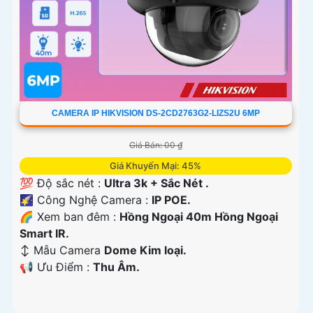
CAMERA IP HIKVISION DS-2CD2763G2-LIZS2U 6MP
Giá Bán: 00 ₫
Giá Khuyến Mại: 45%
💯 Độ sắc nét :
Ultra 3k + Sắc Nét .
🌠 Công Nghệ Camera :
IP POE.
🌈 Xem ban đêm :
Hồng Ngoại 40m Hồng Ngoại
Smart IR.
↕️ Mẫu Camera
Dome Kim loại.
️📢 Ưu Điểm :
Thu Âm.