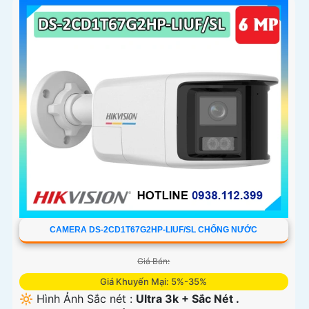
CAMERA DS-2CD1T67G2HP-LIUF/SL CHỐNG NƯỚC
Giá Bán:
Giá Khuyến Mại: 5%-35%
🔆 Hình Ảnh Sắc nét :
Ultra 3k + Sắc Nét .