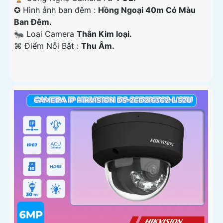
✪ Hình ảnh ban đêm :
Hồng Ngoại 40m Có Màu
Ban Ðêm.
🐜 Loại Camera
Thân Kim loại.
️⌘ Điểm Nỗi Bật :
Thu Âm.