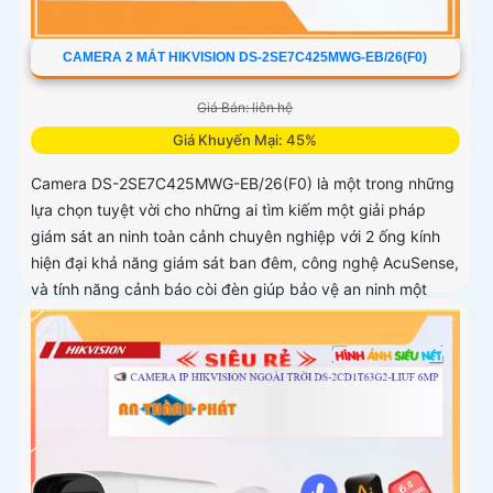
CAMERA 2 MẮT HIKVISION DS-2SE7C425MWG-EB/26(F0)
Giá Bán: liên hệ
Giá Khuyến Mại: 45%
Camera DS-2SE7C425MWG-EB/26(F0) là một trong những
lựa chọn tuyệt vời cho những ai tìm kiếm một giải pháp
giám sát an ninh toàn cảnh chuyên nghiệp với 2 ống kính
hiện đại khả năng giám sát ban đêm, công nghệ AcuSense,
và tính năng cảnh báo còi đèn giúp bảo vệ an ninh một
cách tối ưu.