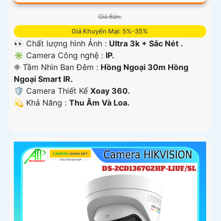
Giá Bán:
Giá Khuyến Mại: 5%-35%
👀 Chất lượng hình Ảnh :
Ultra 3k + Sắc Nét .
✳️ Camera Công nghệ :
IP.
❈ Tầm Nhìn Ban Đêm :
Hồng Ngoại 30m Hồng
Ngoại Smart IR.
🛡 Camera Thiết Kế
Xoay 360.
️💫 Khả Năng :
Thu Âm Và Loa.