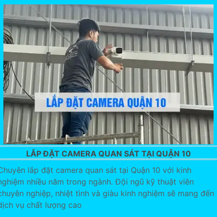
LẮP ĐẶT CAMERA QUAN SÁT TẠI QUẬN 10
Chuyên lắp đặt camera quan sát tại Quận 10 với kinh
nghiệm nhiều năm trong ngành. Đội ngũ kỹ thuật viên
chuyên nghiệp, nhiệt tình và giàu kinh nghiệm sẽ mang đến
dịch vụ chất lượng cao