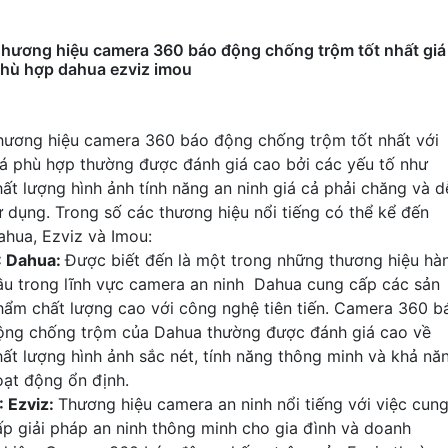
hương hiệu camera 360 báo động chống trộm tốt nhất giá
hù hợp dahua ezviz imou
hương hiệu camera 360 báo động chống trộm tốt nhất với
iá phù hợp thường được đánh giá cao bởi các yếu tố như
hất lượng hình ảnh tính năng an ninh giá cả phải chăng và d
ử dụng. Trong số các thương hiệu nổi tiếng có thể kể đến
ahua, Ezviz và Imou:
1: Dahua:
Được biết đến là một trong những thương hiệu hà
ầu trong lĩnh vực camera an ninh Dahua cung cấp các sản
hẩm chất lượng cao với công nghệ tiên tiến. Camera 360 b
ộng chống trộm của Dahua thường được đánh giá cao về
hất lượng hình ảnh sắc nét, tính năng thông minh và khả nă
oạt động ổn định.
: Ezviz:
Thương hiệu camera an ninh nổi tiếng với việc cun
ấp giải pháp an ninh thông minh cho gia đình và doanh