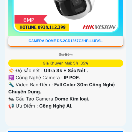
CAMERA DOME DS-2CD1367G2HP-LIUF/SL
Giá Bán:
Giá Khuyến Mại: 5%-35%
🔅 Độ sắc nét :
Ultra 3k + Sắc Nét .
🕉️ Công Nghệ Camera :
IP POE.
🔦 Video Ban Đêm :
Full Color 30m Công Nghệ
Chuyên Dụng.
🐜 Cấu Tạo Camera
Dome Kim loại.
️📢 Ưu Điểm :
Công Nghệ AI.