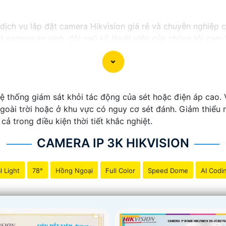
ị dịch vụ lắp đặt camera Hikvision giá rẻ và chuyên nghiệp 
ặt camera an ninh, đội ngũ kỹ thuật viên của chúng tôi ca
 phí.
ong những thương hiệu hàng đầu thế giới về giải pháp an n
ắn
chất lượng hình ảnh sắc nét mà còn đem đến sự tin cậy 
Hikvision giá rẻ và chuyên nghiệp cho dự án của mình, chú
 thống giám sát khỏi tác động của sét hoặc điện áp cao. 
 ngoài trời hoặc ở khu vực có nguy cơ sét đánh. Giảm thiểu
cả trong điều kiện thời tiết khắc nghiệt.
CAMERA IP 3K HIKVISION
l Light
78°
Hồng Ngoại
Full Color
Speed Dome
AI Codi