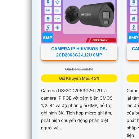
CAMERA IP HIKVISION DS-
CA
2CD2063G2-LI2U 6MP
Giá Bán: Liên hệ
Giá Khuyến Mại: 45%
Camera DS-2CD2063G2-LI2U là
Came
camera IP POE với cảm biến CMOS
lại tầ
1/2. 4" và độ phân giải 6MP, hỗ trợ
lên đ
ghi hình 3K. Tích hợp micro ghi âm,
của bạ
phát hiện chuyển động phân biệt
phát 
người và...
nhập 
tiện