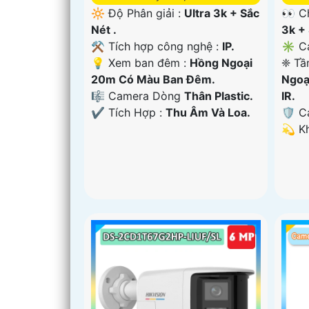
🔆 Độ Phân giải :
Ultra 3k + Sắc
👀 C
Nét .
3k + 
⚒ Tích hợp công nghệ :
IP.
✳️ C
💡 Xem ban đêm :
Hồng Ngoại
❈ Tầ
20m Có Màu Ban Ðêm.
Ngoạ
🎼️ Camera Dòng
Thân Plastic.
IR.
️✔️ Tích Hợp :
Thu Âm Và Loa.
🛡 C
️💫 