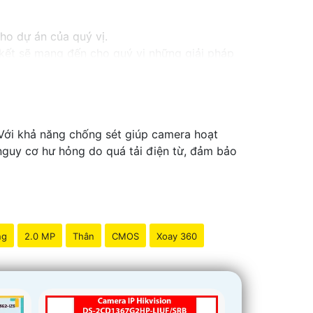
cho dự án của quý vị.
m kết sẽ mang đến cho quý vị những giải pháp
inh video. Với các tính năng và công nghệ
và an toàn cho dự án của quý vị.
ng tôi luôn sẵn lòng hỗ trợ và tư vấn cho quý
Với khả năng chống sét giúp camera hoạt
 nguy cơ hư hỏng do quá tải điện từ, đảm bảo
ng
2.0 MP
Thân
CMOS
Xoay 360