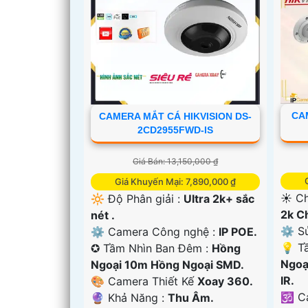
CA
CAMERA MẮT CÁ HIKVISION DS-
2CD2955FWD-IS
Giá Bán: 13,150,000 ₫
Giá Khuyến Mại: 7,890,000 ₫
☀️ Ch
🔆 Độ Phân giải :
Ultra 2k+ sắc
2k C
nét .
⚙ Sử
⚙ Camera Công nghệ :
IP POE.
💡 T
✪ Tầm Nhìn Ban Đêm :
Hồng
Ngoạ
Ngoại 10m Hồng Ngoại SMD.
IR.
🎨 Camera Thiết Kế
Xoay 360.
🕉️ 
️🔮 Khả Năng :
Thu Âm.