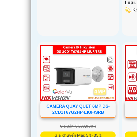
Loại.
'
️💫 
CAMERA QUAY QUÉT 6MP DS-
2CD1T67G2HP-LIUF/SRB
Giá Bán: 6,290,000 ₫
Giá Khuyến Mại: 5%-35%