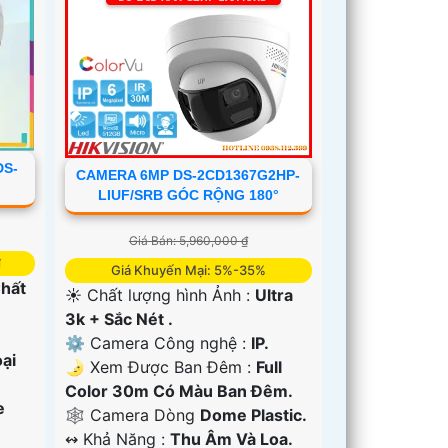
DS-
CAMERA 6MP DS-2CD1367G2HP-
LIUF/SRB GÓC RỘNG 180°
Giá Bán: 5,960,000 ₫
₫
Giá Khuyến Mại: 5%-35%
Chất
☀️ Chất lượng hình Ảnh :
Ultra
3k + Sắc Nét .
⚙ Camera Công nghệ :
IP.
ại
🌛 Xem Được Ban Đêm :
Full
Color 30m Có Màu Ban Ðêm.
e
🕸️ Camera Dòng
Dome Plastic.
️↭ Khả Năng :
Thu Âm Và Loa.