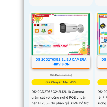
DS-2CD2T63G2-2LI2U CAMERA
DS
HIKVISION
Giá Bán: Liên Hệ
Giá Khuyến Mại: 45%
DS-2CD2T63G2-2LI2U là Camera
DS-2
giám sát với công nghệ POE chuẩn
rẻ IP
nén H.265+ độ phân giải 6MP hỗ trợ
lượng 