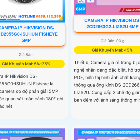
CAMERA IP HIKVISION DS
2CD2663G2-LIZS2U 6MP
CAMERA IP HIKVISION DS-
CD2955G0-ISUHUN FISHEYE
5MP
Giá Bán: 00 ₫
Giá Khuyến Mại: 45%
Giá Bán:
Thiết bị Camera giá rẻ trang bị 
Giá Khuyến Mại: 5%-35%
nghệ nhận dạng đặc biệt, hỗ trợ
a IP Hikvision DS-
POE, hiển thị hình ảnh chất lượn
55G0-ISUHUN Fisheye là
thông qua ống kính DS-2CD26
camera có độ phân giải 5MP
LIZS2U. Cung cấp 2 chế độ giá
óc quan sát toàn cảnh 180° ghi
ban đêm với ánh sáng thông mi
ắc nét