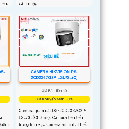
iên,
xâm nhập
DS-
CAMERA HIKVISION DS-
2CD2367G2P-LSU/SL(C)
Giá Bán: liên hệ
Giá Khuyến Mại: 30%
Camera quan sát DS-2CD2367G2P-
ựa
LSU/SL(C) là một Camera tiên tiến
 kiếm
trong lĩnh vực camera an ninh. Thiết