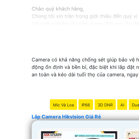
Chào quý khách hàng,
Chúng tôi xin trân trọng giới thiệu đến quý v
Với kinh nghiệm lâu năm trong lĩnh vực lắp đ
an ninh hiệu quả, đáng tin cậy và tiết kiệm chi
Camera của Hikvision được biết đến là một tr
tiên tiến, camera Hikvision không chỉ
chắc ch
Nếu quý vị quan tâm đến việc lắp đặt camera 
Camera có khả năng chống sét giúp bảo vệ hệ
vị.
động ổn định và bền bỉ, đặc biệt khi lắp đặt
an toàn và kéo dài tuổi thọ của camera, ngay 
Mic Và Loa
IP66
3D DNR
AI
Dua
Lắp Camera Hikvision Giá Rẻ