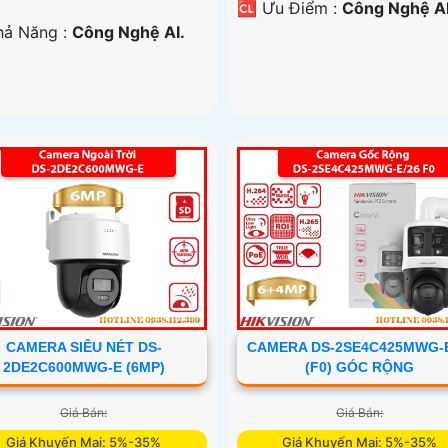
️🆑 Ưu Điểm :
Công Nghệ AI
Khả Năng :
Công Nghệ AI.
CAMERA SIÊU NÉT DS-
CAMERA DS-2SE4C425MWG-E
2DE2C600MWG-E (6MP)
(F0) GÓC RỘNG
Giá Bán:
Giá Bán:
Giá Khuyến Mại: 5%-35%
Giá Khuyến Mại: 5%-35%