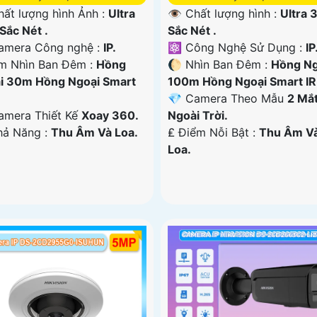
hất lượng hình Ảnh :
Ultra
👁 Chất lượng hình :
Ultra 
Sắc Nét .
Sắc Nét .
amera Công nghệ :
IP.
⚛️ Công Nghệ Sử Dụng :
IP
m Nhìn Ban Đêm :
Hồng
🌔 Nhìn Ban Đêm :
Hồng Ng
i 30m Hồng Ngoại Smart
100m Hồng Ngoại Smart IR
💎 Camera Theo Mẫu
2 Mắ
amera Thiết Kế
Xoay 360.
Ngoài Trời.
Khả Năng :
Thu Âm Và Loa.
️₤ Điểm Nỗi Bật :
Thu Âm V
Loa.