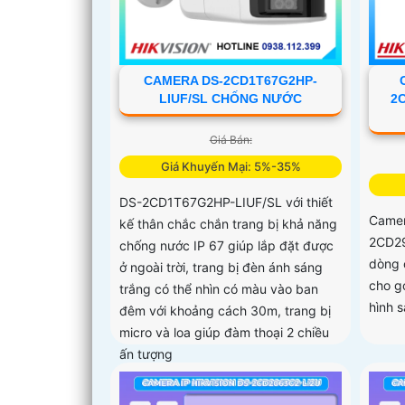
CAMERA DS-2CD1T67G2HP-
LIUF/SL CHỐNG NƯỚC
2
Giá Bán:
Giá Khuyến Mại: 5%-35%
DS-2CD1T67G2HP-LIUF/SL với thiết
Camer
kế thân chắc chắn trang bị khả năng
2CD29
chống nước IP 67 giúp lắp đặt được
dòng 
ở ngoài trời, trang bị đèn ánh sáng
cho g
trắng có thể nhìn có màu vào ban
hình s
đêm với khoảng cách 30m, trang bị
micro và loa giúp đàm thoại 2 chiều
ấn tượng