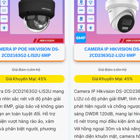
MERA IP POE HIKVISION DS-
CAMERA IP HIKVISION DS
2CD2163G2-LIS2U 6MP
2CD2363G2-LI2U 6MP
Giá Bán: Liên hệ
Giá Bán: Liên hệ
Giá Khuyến Mại: 45%
Giá Khuyến Mại: 45%
ra DS-2CD2163G2-LIS2U mang
Camera IP Hikvision DS-2CD23
m nhìn sắc nét với độ phân giải
LI2U có độ phân giải 6MP, tính 
ến 6MP, giúp bảo vệ không gian
phát hiện người và chống ngượ
n an toàn tuyệt đối. Hỗ trợ
sáng DWDR 120dB, mang lại hìn
hiện vượt hàng rào ảo, xâm
rõ nét trong mọi điều kiện ánh s
và phân biệt người, phương
Với hồng ngoại 30m và khả năn
nhận diện khuôn mặt, camera hỗ