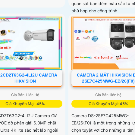
quan sát ban đêm màu sắc tự nh
phù hợp cho công trình
-2CD2T63G2-4LI2U CAMERA
CAMERA 2 MẮT HIKVISION 
HIKVISION
2SE7C425MWG-EB/26(F0)
Giá Bán: Liên Hệ
Giá Bán: liên hệ
Giá Khuyến Mại: 45%
Giá Khuyến Mại: 45%
CD2T63G2-4LI2U Camera Giá
Camera DS-2SE7C425MWG-
 POE độ phân giải 6.0MP chất
EB/26(F0) là một trong những l
Ultra 4K lite sắc nét lắp ngoài
chọn tuyệt vời cho những ai tìm