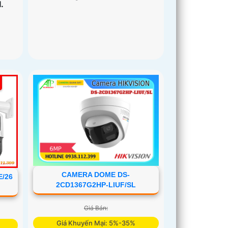
.
CAMERA DOME DS-
/26
2CD1367G2HP-LIUF/SL
Giá Bán:
Giá Khuyến Mại: 5%-35%