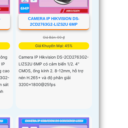
-
CAMERA IP HIKVISION DS-
2CD2763G2-LIZS2U 6MP
Giá Bán: 00 ₫
Giá Khuyến Mại: 45%
công
Camera IP Hikvision DS-2CD2763G2-
 IP
LIZS2U 6MP có cảm biến 1/2. 4"
g cao
CMOS, ống kính 2. 8-12mm, hỗ trợ
63G2-
nén H.265+ và độ phân giải
m sát
3200x1800@25fps
nh