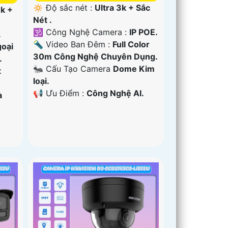
🔅 Độ sắc nét :
Ultra 3k + Sắc
3k +
Nét .
🕉️ Công Nghệ Camera :
IP POE.
.
🔦 Video Ban Đêm :
Full Color
oại
30m Công Nghệ Chuyên Dụng.
.
🐜 Cấu Tạo Camera
Dome Kim
t
loại.
️📢 Ưu Điểm :
Công Nghệ AI.
à