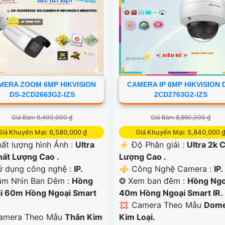
MERA ZOOM 6MP HIKVISION
CAMERA IP 6MP HIKVISION 
DS-2CD2663G2-IZS
2CD2763G2-IZS
Giá Bán: 9,400,000 ₫
Giá Bán: 8,860,000 ₫
Giá Khuyến Mại: 6,580,000 ₫
Giá Khuyến Mại: 5,840,000 
ất lượng hình Ảnh :
Ultra
️⚡ Độ Phân giải :
Ultra 2k 
hất Lượng Cao .
Lượng Cao .
 dụng công nghệ :
IP.
⚜️ Công Nghệ Camera :
IP.
ầm Nhìn Ban Đêm :
Hồng
❂ Xem ban đêm :
Hồng Ngo
i 60m Hồng Ngoại Smart
40m Hồng Ngoại Smart IR.
💢 Camera Theo Mẫu
Dom
Camera Theo Mẫu
Thân Kim
Kim Loại.