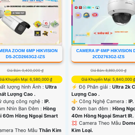
MERA ZOOM 6MP HIKVISION
CAMERA IP 6MP HIKVISION 
DS-2CD2663G2-IZS
2CD2763G2-IZS
Giá Bán: 9,400,000 ₫
Giá Bán: 8,860,000 ₫
Giá Khuyến Mại: 6,580,000 ₫
Giá Khuyến Mại: 5,840,000 
ất lượng hình Ảnh :
Ultra
️⚡ Độ Phân giải :
Ultra 2k 
hất Lượng Cao .
Lượng Cao .
 dụng công nghệ :
IP.
⚜️ Công Nghệ Camera :
IP.
ầm Nhìn Ban Đêm :
Hồng
❂ Xem ban đêm :
Hồng Ngo
i 60m Hồng Ngoại Smart
40m Hồng Ngoại Smart IR.
💢 Camera Theo Mẫu
Dom
Camera Theo Mẫu
Thân Kim
Kim Loại.