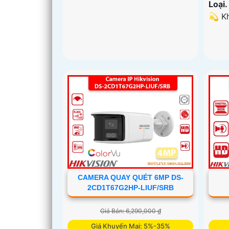
Loại.
️💫 
CAMERA QUAY QUÉT 6MP DS-
2CD1T67G2HP-LIUF/SRB
Giá Bán: 6,290,000 ₫
Giá Khuyến Mại: 5%-35%