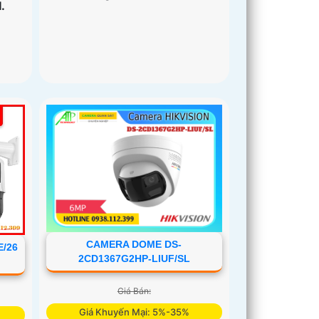
.
CAMERA DOME DS-
/26
2CD1367G2HP-LIUF/SL
Giá Bán:
Giá Khuyến Mại: 5%-35%