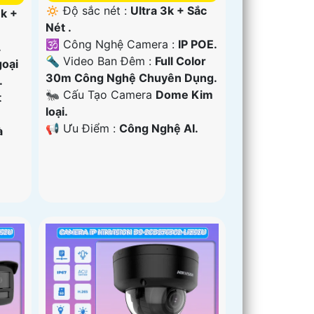
🔅 Độ sắc nét :
Ultra 3k + Sắc
3k +
Nét .
🕉️ Công Nghệ Camera :
IP POE.
.
🔦 Video Ban Đêm :
Full Color
oại
30m Công Nghệ Chuyên Dụng.
.
🐜 Cấu Tạo Camera
Dome Kim
t
loại.
️📢 Ưu Điểm :
Công Nghệ AI.
à