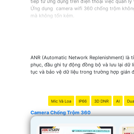
tiếp từ ứng dụng trên điện thoại việc quản l
Ứng dụng camera wifi 360 chống trộm không c
mà không tốn kém.
ANR (Automatic Network Replenishment) là tín
phục, đầu ghi tự động đồng bộ và lưu lại dữ l
tục và bảo vệ dữ liệu trong trường hợp gián
Mic Và Loa
IP66
3D DNR
AI
Dua
Camera Chống Trộm 360