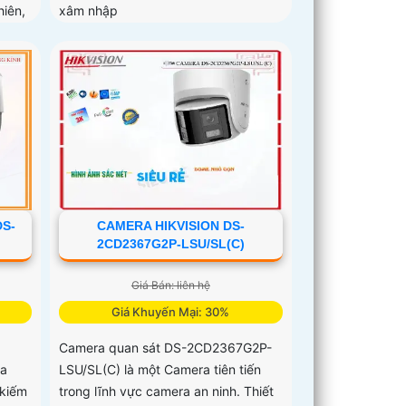
iên,
xâm nhập
DS-
CAMERA HIKVISION DS-
2CD2367G2P-LSU/SL(C)
Giá Bán: liên hệ
Giá Khuyến Mại: 30%
Camera quan sát DS-2CD2367G2P-
ựa
LSU/SL(C) là một Camera tiên tiến
 kiếm
trong lĩnh vực camera an ninh. Thiết