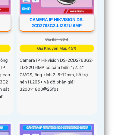
-
CAMERA IP HIKVISION DS-
2CD2763G2-LIZS2U 6MP
Giá Bán: 00 ₫
Giá Khuyến Mại: 45%
công
Camera IP Hikvision DS-2CD2763G2-
 IP
LIZS2U 6MP có cảm biến 1/2. 4"
g cao
CMOS, ống kính 2. 8-12mm, hỗ trợ
63G2-
nén H.265+ và độ phân giải
m sát
3200x1800@25fps
nh