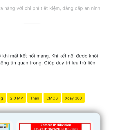
hàng với chi phí tiết kiệm, đẳng cấp an ninh
 khi mất kết nối mạng. Khi kết nối được khôi
ng tin quan trọng. Giúp duy trì lưu trữ liên
ng
2.0 MP
Thân
CMOS
Xoay 360