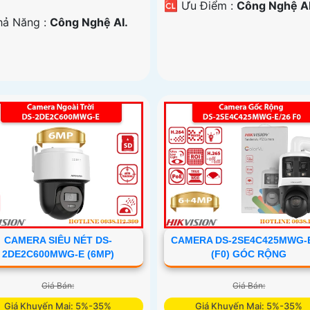
️🆑 Ưu Điểm :
Công Nghệ AI
Khả Năng :
Công Nghệ AI.
CAMERA SIÊU NÉT DS-
CAMERA DS-2SE4C425MWG-E
2DE2C600MWG-E (6MP)
(F0) GÓC RỘNG
Giá Bán:
Giá Bán:
Giá Khuyến Mại: 5%-35%
Giá Khuyến Mại: 5%-35%