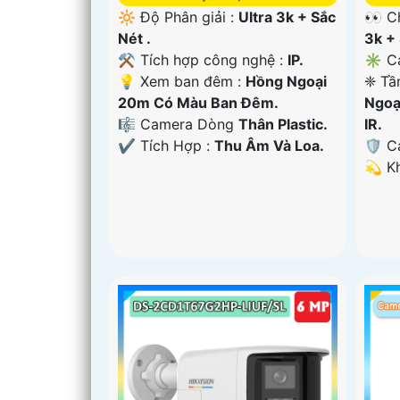
🔆 Độ Phân giải :
Ultra 3k + Sắc
👀 C
Nét .
3k + 
⚒ Tích hợp công nghệ :
IP.
✳️ C
💡 Xem ban đêm :
Hồng Ngoại
❈ Tầ
20m Có Màu Ban Ðêm.
Ngoạ
🎼️ Camera Dòng
Thân Plastic.
IR.
️✔️ Tích Hợp :
Thu Âm Và Loa.
🛡 C
️💫 