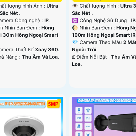
hất lượng hình Ảnh :
Ultra
👁 Chất lượng hình :
Ultra 
Sắc Nét .
Sắc Nét .
amera Công nghệ :
IP.
⚛️ Công Nghệ Sử Dụng :
IP
m Nhìn Ban Đêm :
Hồng
🌔 Nhìn Ban Đêm :
Hồng Ng
i 30m Hồng Ngoại Smart
100m Hồng Ngoại Smart IR
💎 Camera Theo Mẫu
2 Mắ
amera Thiết Kế
Xoay 360.
Ngoài Trời.
Khả Năng :
Thu Âm Và Loa.
️₤ Điểm Nỗi Bật :
Thu Âm V
Loa.