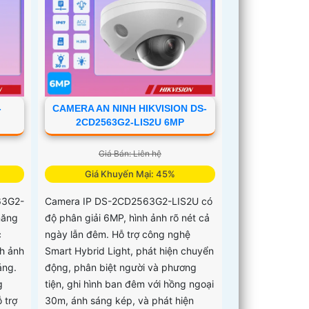
-
CAMERA AN NINH HIKVISION DS-
2CD2563G2-LIS2U 6MP
Giá Bán: Liên hệ
Giá Khuyến Mại: 45%
63G2-
Camera IP DS-2CD2563G2-LIS2U có
năng
độ phân giải 6MP, hình ảnh rõ nét cả
c
ngày lẫn đêm. Hỗ trợ công nghệ
h ảnh
Smart Hybrid Light, phát hiện chuyển
áng.
động, phân biệt người và phương
g
tiện, ghi hình ban đêm với hồng ngoại
 trợ
30m, ánh sáng kép, và phát hiện