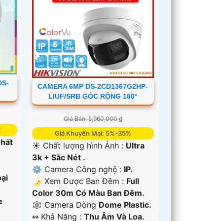
DS-
CAMERA 6MP DS-2CD1367G2HP-
LIUF/SRB GÓC RỘNG 180°
Giá Bán: 5,960,000 ₫
₫
Giá Khuyến Mại: 5%-35%
Chất
☀️ Chất lượng hình Ảnh :
Ultra
3k + Sắc Nét .
⚙ Camera Công nghệ :
IP.
ại
🌛 Xem Được Ban Đêm :
Full
Color 30m Có Màu Ban Ðêm.
e
🕸️ Camera Dòng
Dome Plastic.
️↭ Khả Năng :
Thu Âm Và Loa.