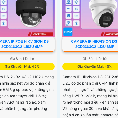
MERA IP POE HIKVISION DS-
CAMERA IP HIKVISION DS
2CD2163G2-LIS2U 6MP
2CD2363G2-LI2U 6MP
Giá Bán: Liên hệ
Giá Bán: Liên hệ
Giá Khuyến Mại: 45%
Giá Khuyến Mại: 45%
ra DS-2CD2163G2-LIS2U mang
Camera IP Hikvision DS-2CD23
m nhìn sắc nét với độ phân giải
LI2U có độ phân giải 6MP, tính 
ến 6MP, giúp bảo vệ không gian
phát hiện người và chống ngượ
n an toàn tuyệt đối. Hỗ trợ
sáng DWDR 120dB, mang lại hìn
hiện vượt hàng rào ảo, xâm
rõ nét trong mọi điều kiện ánh s
và phân biệt người, phương
Với hồng ngoại 30m và khả năn
nhận diện khuôn mặt, camera hỗ