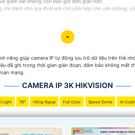
ý và giám sát không còn bao giờ đơn giản hơn.
hỉ dành cho gia đình mà còn phù hợp cho văn phòng, cửa 
h năng giúp camera IP tự động lưu trữ dữ liệu trên thẻ nhớ
iệu đã ghi trong thời gian gián đoạn, đảm bảo không mất thô
 đoạn mạng.
CAMERA IP 3K HIKVISION
l Light
78°
Hồng Ngoại
Full Color
Speed Dome
AI Codi