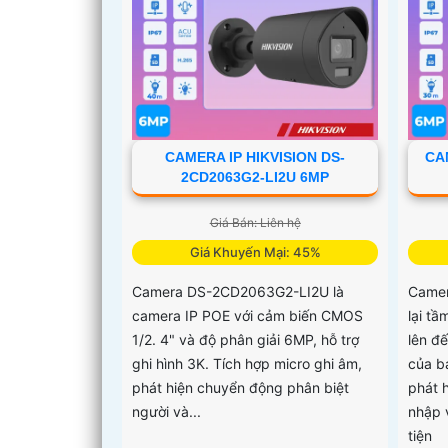
CAMERA IP HIKVISION DS-
CA
2CD2063G2-LI2U 6MP
Giá Bán: Liên hệ
Giá Khuyến Mại: 45%
Camera DS-2CD2063G2-LI2U là
Came
camera IP POE với cảm biến CMOS
lại tầ
1/2. 4" và độ phân giải 6MP, hỗ trợ
lên đ
ghi hình 3K. Tích hợp micro ghi âm,
của bạ
phát hiện chuyển động phân biệt
phát 
người và...
nhập 
tiện