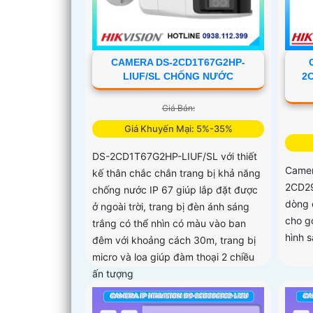
CAMERA DS-2CD1T67G2HP-
LIUF/SL CHỐNG NƯỚC
2
Giá Bán:
Giá Khuyến Mại: 5%-35%
DS-2CD1T67G2HP-LIUF/SL với thiết
Camer
kế thân chắc chắn trang bị khả năng
2CD29
chống nước IP 67 giúp lắp đặt được
dòng 
ở ngoài trời, trang bị đèn ánh sáng
cho g
trắng có thể nhìn có màu vào ban
hình s
đêm với khoảng cách 30m, trang bị
micro và loa giúp đàm thoại 2 chiều
ấn tượng