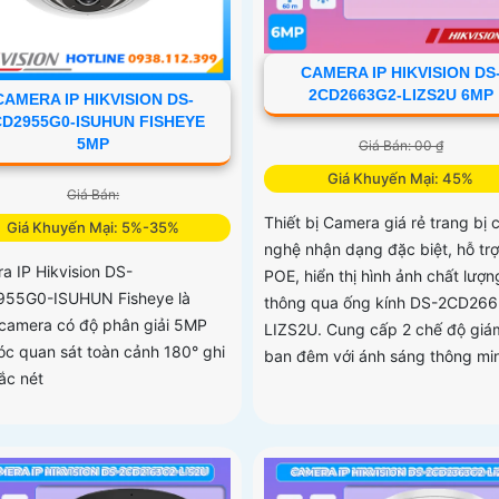
CAMERA IP HIKVISION DS
2CD2663G2-LIZS2U 6MP
CAMERA IP HIKVISION DS-
CD2955G0-ISUHUN FISHEYE
5MP
Giá Bán: 00 ₫
Giá Khuyến Mại: 45%
Giá Bán:
Thiết bị Camera giá rẻ trang bị 
Giá Khuyến Mại: 5%-35%
nghệ nhận dạng đặc biệt, hỗ trợ
a IP Hikvision DS-
POE, hiển thị hình ảnh chất lượn
55G0-ISUHUN Fisheye là
thông qua ống kính DS-2CD26
camera có độ phân giải 5MP
LIZS2U. Cung cấp 2 chế độ giá
óc quan sát toàn cảnh 180° ghi
ban đêm với ánh sáng thông mi
ắc nét