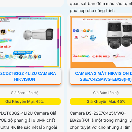
quan sát ban đêm màu sắc tự nh
phù hợp cho công trình
-2CD2T63G2-4LI2U CAMERA
CAMERA 2 MẮT HIKVISION 
HIKVISION
2SE7C425MWG-EB/26(F0)
Giá Bán: Liên Hệ
Giá Bán: liên hệ
Giá Khuyến Mại: 45%
Giá Khuyến Mại: 45%
CD2T63G2-4LI2U Camera Giá
Camera DS-2SE7C425MWG-
 POE độ phân giải 6.0MP chất
EB/26(F0) là một trong những l
Ultra 4K lite sắc nét lắp ngoài
chọn tuyệt vời cho những ai tìm