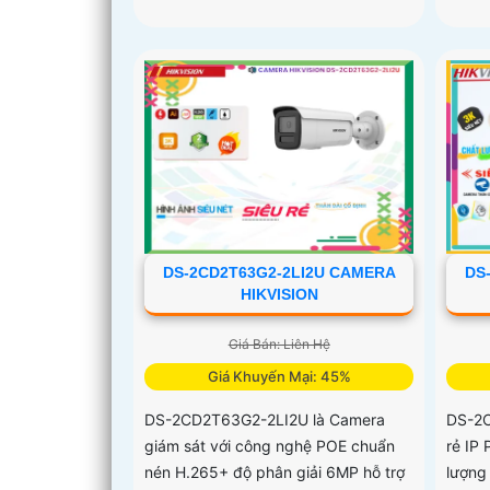
DS-2CD2T63G2-2LI2U CAMERA
DS
HIKVISION
Giá Bán: Liên Hệ
Giá Khuyến Mại: 45%
DS-2CD2T63G2-2LI2U là Camera
DS-2
giám sát với công nghệ POE chuẩn
rẻ IP
nén H.265+ độ phân giải 6MP hỗ trợ
lượng 