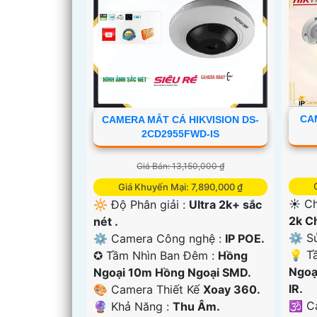
CA
CAMERA MẮT CÁ HIKVISION DS-
2CD2955FWD-IS
Giá Bán: 13,150,000 ₫
Giá Khuyến Mại: 7,890,000 ₫
☀️ Ch
🔆 Độ Phân giải :
Ultra 2k+ sắc
2k C
nét .
'
⚙ Sử
⚙ Camera Công nghệ :
IP POE.
💡 T
✪ Tầm Nhìn Ban Đêm :
Hồng
Ngoạ
Ngoại 10m Hồng Ngoại SMD.
IR.
🎨 Camera Thiết Kế
Xoay 360.
🕉️ 
️🔮 Khả Năng :
Thu Âm.