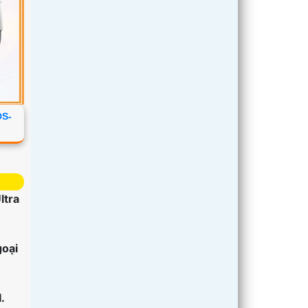
DS-
ltra
oại
.