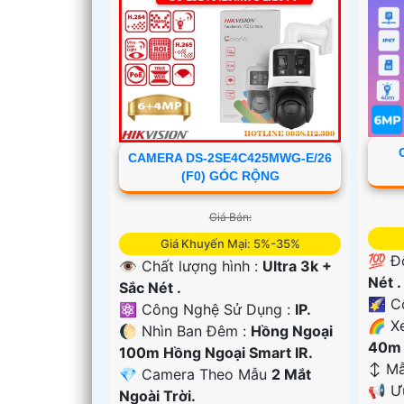
CAMERA DS-2SE4C425MWG-E/26
(F0) GÓC RỘNG
Giá Bán:
Giá Khuyến Mại: 5%-35%
💯 Đ
👁 Chất lượng hình :
Ultra 3k +
Nét .
Sắc Nét .
🌠 C
⚛️ Công Nghệ Sử Dụng :
IP.
🌈 X
🌔 Nhìn Ban Đêm :
Hồng Ngoại
40m 
100m Hồng Ngoại Smart IR.
↕️ M
💎 Camera Theo Mẫu
2 Mắt
️📢 
Ngoài Trời.