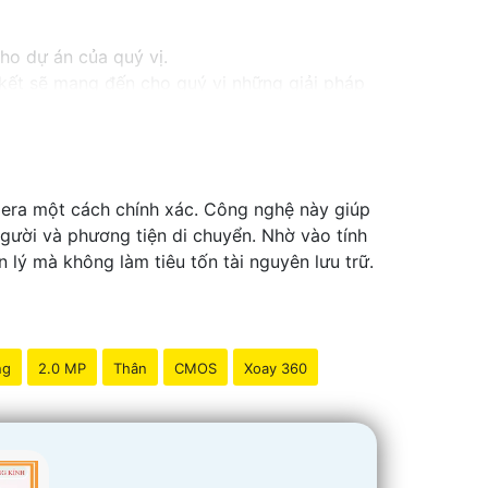
cho dự án của quý vị.
m kết sẽ mang đến cho quý vị những giải pháp
inh video. Với các tính năng và công nghệ
và an toàn cho dự án của quý vị.
ng tôi luôn sẵn lòng hỗ trợ và tư vấn cho quý
era một cách chính xác. Công nghệ này giúp
gười và phương tiện di chuyển. Nhờ vào tính
lý mà không làm tiêu tốn tài nguyên lưu trữ.
ng
2.0 MP
Thân
CMOS
Xoay 360