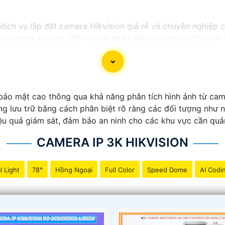
ị dịch vụ lắp đặt camera Hikvision giá rẻ và chuyên nghiệp 
ặt camera an ninh, đội ngũ kỹ thuật viên của chúng tôi ca
 phí.
ong những thương hiệu hàng đầu thế giới về giải pháp an n
ắn
chất lượng hình ảnh sắc nét mà còn đem đến sự tin cậy 
Hikvision giá rẻ và chuyên nghiệp cho dự án của mình, chú
bảo mật cao thông qua khả năng phân tích hình ảnh từ cam
g lưu trữ bằng cách phân biệt rõ ràng các đối tượng như n
u quả giám sát, đảm bảo an ninh cho các khu vực cần quản 
CAMERA IP 3K HIKVISION
l Light
78°
Hồng Ngoại
Full Color
Speed Dome
AI Codi