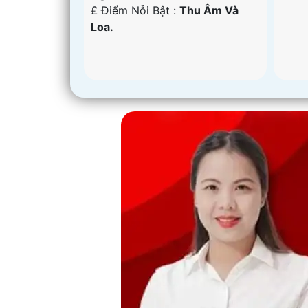
'
️₤ Điểm Nỗi Bật :
Thu Âm Và
Loa.