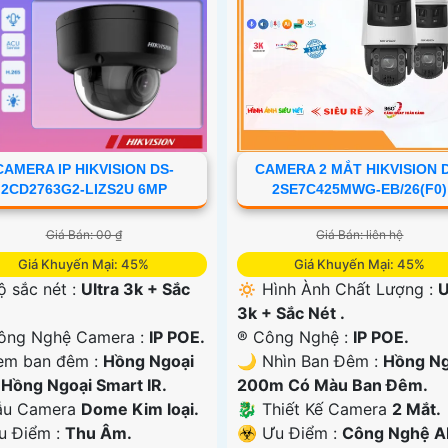
CAMERA IP HIKVISION DS-
CAMERA 2 MẮT HIKVISION 
2CD2763G2-LIZS2U 6MP
2SE7C425MWG-EB/26(F0)
Giá Bán: 00 ₫
Giá Bán: liên hệ
Giá Khuyến Mại: 45%
Giá Khuyến Mại: 45%
ộ sắc nét :
Ultra 3k + Sắc
🔅 Hình Ành Chất Lượng :
U
3k + Sắc Nét .
ông Nghệ Camera :
IP POE.
®️ Công Nghệ :
IP POE.
em ban đêm :
Hồng Ngoại
🌙 Nhìn Ban Đêm :
Hồng Ng
Hồng Ngoại Smart IR.
200m Có Màu Ban Ðêm.
ẫu Camera
Dome Kim loại.
🐉️ Thiết Kế Camera
2 Mắt.
Ưu Điểm :
Thu Âm.
️☣️ Ưu Điểm :
Công Nghệ AI