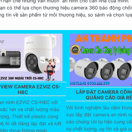
h hạn chế nhưng vẫn muốn an ninh cho căn nhà của mình.
ạn có thể lựa chọn thương hiệu camera 360 báo động chốn
ông tin về sản phẩm từ mỗi thương hiệu, so sánh và chọn l
EVIEW CAMERA EZVIZ CS-
LẮP ĐẶT CAMERA CÔN
H8C
QUẢNG CÁO GIÁ R
n ninh EZVIZ CS-H8C với
Với kinh nghiệm lâu năm trong
 sắc nét và chất lượng màu
vực lắp đặt camera an ninh 
ợng. Thiết kế plastic cùng
cáo chúng tôi tự hào cung cấ
ệ AI dễ dàng lắp đặt và kết
vụ chất lượng, uy tín và giá c
điện thoại thông minh.