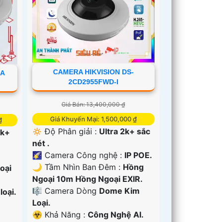
CAMERA HIKVISION DS-
RA
2CD2955FWD-I
Giá Bán: 13,400,000 ₫
Giá Khuyến Mại: 1,500,000 ₫
₫
🔅 Độ Phân giải :
Ultra 2k+ sắc
2k+
nét .
🌠 Camera Công nghệ :
IP POE.
🌙 Tầm Nhìn Ban Đêm :
Hồng
oại
Ngoại 10m Hồng Ngoại EXIR.
🎼️ Camera Dòng
Dome Kim
oại.
Loại.
️☣️ Khả Năng :
Công Nghệ AI.