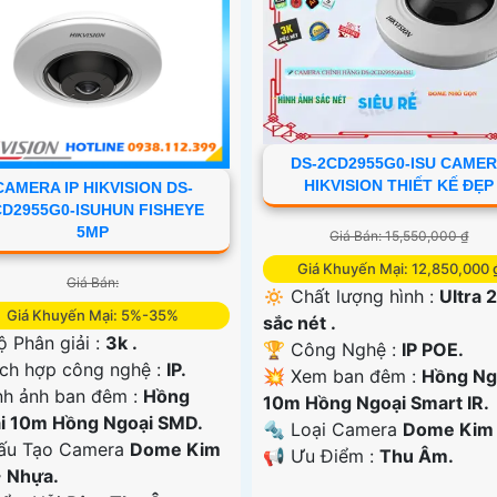
DS-2CD2955G0-ISU CAME
HIKVISION THIẾT KẾ ĐẸP
CAMERA IP HIKVISION DS-
CD2955G0-ISUHUN FISHEYE
5MP
Giá Bán: 15,550,000 ₫
Giá Khuyến Mại: 12,850,000 
Giá Bán:
🔅 Chất lượng hình :
Ultra 
Giá Khuyến Mại: 5%-35%
sắc nét .
ộ Phân giải :
3k .
🏆 Công Nghệ :
IP POE.
ích hợp công nghệ :
IP.
💥 Xem ban đêm :
Hồng Ng
nh ảnh ban đêm :
Hồng
10m Hồng Ngoại Smart IR.
i 10m Hồng Ngoại SMD.
🔩 Loại Camera
Dome Kim l
Cấu Tạo Camera
Dome Kim
️📢 Ưu Điểm :
Thu Âm.
+ Nhựa.