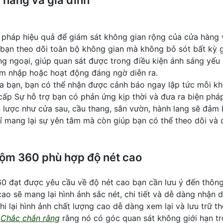
háp hiệu quả để giám sát không gian rộng của cửa hàng v
bạn theo dõi toàn bộ không gian mà không bỏ sót bất kỳ 
g ngoại, giúp quan sát được trong điều kiện ánh sáng yếu
âm nhập hoặc hoạt động đáng ngờ diễn ra.
ủa bạn, bạn có thể nhận được cảnh báo ngay lập tức mỗi k
p Sự hỗ trợ bạn có phản ứng kịp thời và đưa ra biện pháp
n lược như cửa sau, cầu thang, sân vườn, hành lang sẽ đảm
ỉ mang lại sự yên tâm mà còn giúp bạn có thể theo dõi và 
ộm 360 phù hợp độ nét cao
đạt được yêu cầu về độ nét cao bạn cần lưu ý đến thông 
o sẽ mang lại hình ảnh sắc nét, chi tiết và dễ dàng nhận 
lại hình ảnh chất lượng cao dễ dàng xem lại và lưu trữ th
i
Chắc chắn rằng
rằng nó có góc quan sát không giới hạn tr