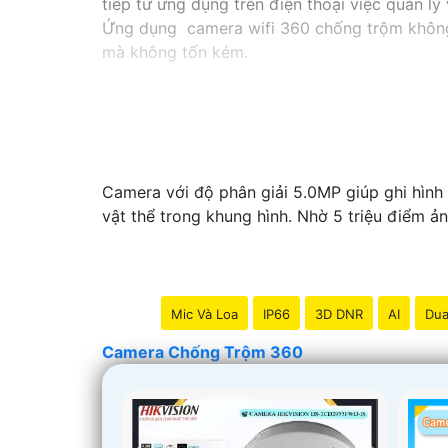
tiếp từ ứng dụng trên điện thoại việc quản l
Ứng dụng camera wifi 360 chống trộm không c
mà không tốn kém.
Camera với độ phân giải 5.0MP giúp ghi hình v
vật thể trong khung hình. Nhờ 5 triệu điểm ả
Mic Và Loa
IP66
3D DNR
AI
Dua
Camera Chống Trộm 360