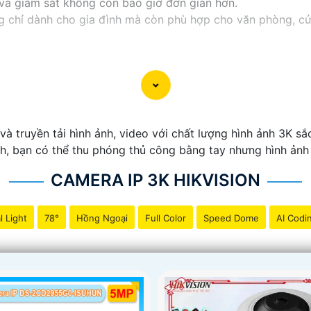
ý và giám sát không còn bao giờ đơn giản hơn.
hỉ dành cho gia đình mà còn phù hợp cho văn phòng, cửa 
à truyền tải hình ảnh, video với chất lượng hình ảnh 3K sắc 
nh, bạn có thể thu phóng thủ công bằng tay nhưng hình ảnh
CAMERA IP 3K HIKVISION
l Light
78°
Hồng Ngoại
Full Color
Speed Dome
AI Codi