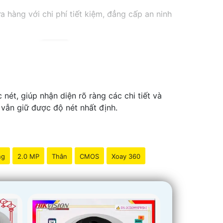
hàng với chi phí tiết kiệm, đẳng cấp an ninh
nét, giúp nhận diện rõ ràng các chi tiết và
 vẫn giữ được độ nét nhất định.
ng
2.0 MP
Thân
CMOS
Xoay 360