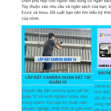
chọn phù hợp cho người tiêu dùng có ngân sác
Tùy thuộc vào nhu cầu và ngân sách của bạn, b
Ezviz và Imou. Đề xuất bạn nên tìm hiểu kỹ th
của mình.
BÀI R
LẮP ĐẶT CAMERA QUAN SÁT TẠI
QUẬN 10
Camera a
Chuyên lắp đặt camera quan sát tại
hình ảnh
Quận 10 với kinh nghiệm nhiều năm
sắc ấn tư
trong ngành. Đội ngũ kỹ thuật viên
công ngh
chuyên nghiệp, nhiệt tình và giàu kinh
nối qua 