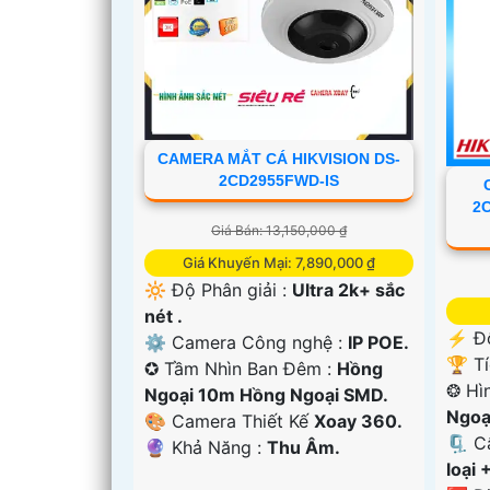
CAMERA MẮT CÁ HIKVISION DS-
2CD2955FWD-IS
2
Giá Bán: 13,150,000 ₫
Giá Khuyến Mại: 7,890,000 ₫
🔆 Độ Phân giải :
Ultra 2k+ sắc
nét .
️⚡ Đ
⚙ Camera Công nghệ :
IP POE.
'
🏆 T
✪ Tầm Nhìn Ban Đêm :
Hồng
❂ Hì
Ngoại 10m Hồng Ngoại SMD.
Ngoạ
🎨 Camera Thiết Kế
Xoay 360.
🗜️ 
️🔮 Khả Năng :
Thu Âm.
loại 